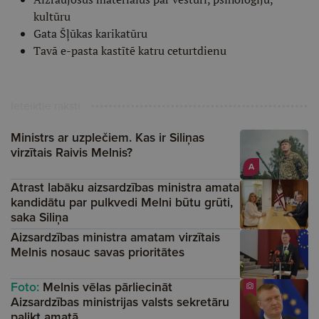
kultūru
Gata Šļūkas karikatūru
Tavā e-pasta kastītē katru ceturtdienu
Ieteiktie raksti
Ministrs ar uzplečiem. Kas ir Siliņas
virzītais Raivis Melnis?
A
Atrast labāku aizsardzības ministra amata
kandidātu par pulkvedi Melni būtu grūti,
saka Siliņa
Aizsardzības ministra amatam virzītais
Melnis nosauc savas prioritātes
Foto:
Melnis vēlas pārliecināt
Aizsardzības ministrijas valsts sekretāru
palikt amatā