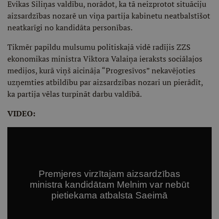
Evikas Siliņas valdību, norādot, ka tā neizprotot situāciju
aizsardzības nozarē un viņa partija kabinetu neatbalstīšot
neatkarīgi no kandidāta personības.
Tikmēr papildu mulsumu politiskajā vidē radījis ZZS
ekonomikas ministra Viktora Valaiņa ieraksts sociālajos
medijos, kurā viņš aicināja “Progresīvos” nekavējoties
uzņemties atbildību par aizsardzības nozari un pierādīt,
ka partija vēlas turpināt darbu valdībā.
VIDEO: