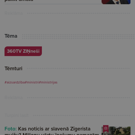
Reklāma
Tēma
360TV ZIŅneši
Tēmturi
#aizsardzība
#ministri
#ministrijas
Reklāma
Turpini lasīt
Foto:
Kas noticis ar slavenā Zīgerista
muižu? Miljonu vērtu īpašumu pamazām