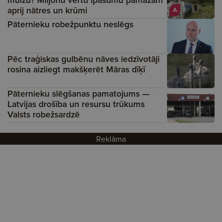
aprij nātres un krūmi
A
Pāternieku robežpunktu neslēgs
Pēc traģiskas gulbēnu nāves iedzīvotāji
rosina aizliegt makšķerēt Māras dīķī
Pāternieku slēgšanas pamatojums —
Latvijas drošība un resursu trūkums
Valsts robežsardzē
Reklāma