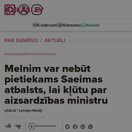
E-izdevumi
Grāmatas
Abonēt
PAR SVARĪGO
AKTUĀLI
#aizsardzība
#ministri
#ministrijas
Melnim var nebūt
pietiekams Saeimas
atbalsts, lai kļūtu par
aizsardzības ministru
LASI.LV / Latvijas Mediji
2026. gada 13. maijs, 17:32
0
0