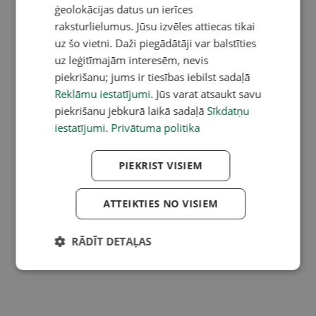
ģeolokācijas datus un ierīces
raksturlielumus. Jūsu izvēles attiecas tikai
uz šo vietni. Daži piegādātāji var balstīties
uz leģitīmajām interesēm, nevis
piekrišanu; jums ir tiesības iebilst sadaļā
Reklāmu iestatījumi
. Jūs varat atsaukt savu
piekrišanu jebkurā laikā sadaļā
Sīkdatņu
iestatījumi
.
Privātuma politika
PIEKRIST VISIEM
ATTEIKTIES NO VISIEM
RĀDĪT DETAĻAS