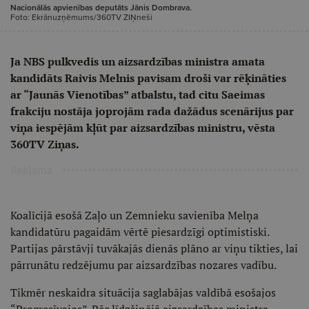
Nacionālās apvienības deputāts Jānis Dombrava.
Foto: Ekrānuzņēmums/360TV ZIŅneši
Ja NBS pulkvedis un aizsardzības ministra amata
kandidāts Raivis Melnis pavisam droši var rēķināties
ar “Jaunās Vienotības” atbalstu, tad citu Saeimas
frakciju nostāja joprojām rada dažādus scenārijus par
viņa iespējām kļūt par aizsardzības ministru, vēsta
360TV Ziņas.
Reklāma
Koalīcijā esošā Zaļo un Zemnieku savienība Melņa
kandidatūru pagaidām vērtē piesardzīgi optimistiski.
Partijas pārstāvji tuvākajās dienās plāno ar viņu tikties, lai
pārrunātu redzējumu par aizsardzības nozares vadību.
Tikmēr neskaidra situācija saglabājas valdībā esošajos