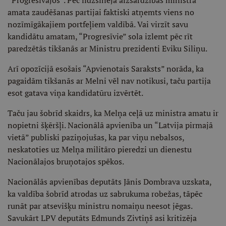
“Progresīvajos”. Pēc līdzšinējā aizsardzības ministra
amata zaudēšanas partijai faktiski atņemts viens no
nozīmīgākajiem portfeļiem valdībā. Vai virzīt savu
kandidātu amatam, “Progresīvie” sola izlemt pēc rīt
paredzētās tikšanās ar Ministru prezidenti Eviku Siliņu.
Arī opozīcijā esošais “Apvienotais Saraksts” norāda, ka
pagaidām tikšanās ar Melni vēl nav notikusi, taču partija
esot gatava viņa kandidatūru izvērtēt.
Taču jau šobrīd skaidrs, ka Melņa ceļā uz ministra amatu ir
nopietni šķēršļi. Nacionālā apvienība un “Latvija pirmajā
vietā” publiski paziņojušas, ka par viņu nebalsos,
neskatoties uz Melņa militāro pieredzi un dienestu
Nacionālajos bruņotajos spēkos.
Nacionālās apvienības deputāts Jānis Dombrava uzskata,
ka valdība šobrīd atrodas uz sabrukuma robežas, tāpēc
runāt par atsevišķu ministru nomaiņu neesot jēgas.
Savukārt LPV deputāts Edmunds Zivtiņš asi kritizēja