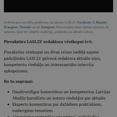
Izvēlies savu soctīklu platformu, lai sekotu LASI.LV:
Facebook
,
X
,
Bluesky
,
Draugiem
,
Threads
vai arī
Instagram
. Pievienojies mūsu lasītāju pulkam, lai
saņemtu īpaši tev atlasītu noderīgu, praktisku un aktuālu saturu.
Pieraksties LASI.LV redaktora vēstkopai
šeit
.
Pieraksties vēstkopai un divas reizes nedēļā saņem
padziļinātu LASI.LV galvenā redaktora aktuālo ziņu,
kompetentu viedokļu un interesantāko interviju
apkopojumu.
Ko tu saņemsi:
Daudzveidīgus komentārus un kompetentus
Latvijas
Mediju
žurnālistu un autoru viedokļus par aktuālo
Ekspertu komentārus par dažādiem praktiskiem,
noderīgiem tematiem
Aizraujošus materiālus par vēsturi, psiholoģiju,