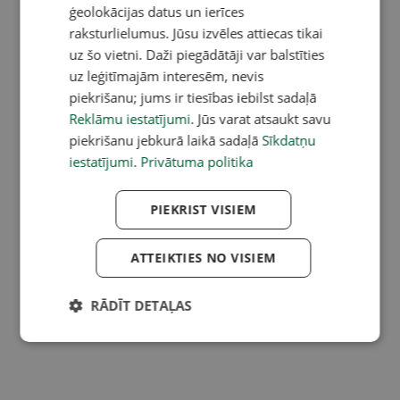
ģeolokācijas datus un ierīces
raksturlielumus. Jūsu izvēles attiecas tikai
uz šo vietni. Daži piegādātāji var balstīties
uz leģitīmajām interesēm, nevis
piekrišanu; jums ir tiesības iebilst sadaļā
Reklāmu iestatījumi
. Jūs varat atsaukt savu
piekrišanu jebkurā laikā sadaļā
Sīkdatņu
iestatījumi
.
Privātuma politika
PIEKRIST VISIEM
ATTEIKTIES NO VISIEM
RĀDĪT DETAĻAS