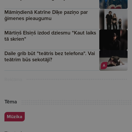
Māmiņdienā Katrīne Dīķe paziņo par
ģimenes pieaugumu
Mārtiņš Elsiņš izdod dziesmu "Kaut laiks
tā skrien"
Daile grib būt "teātris bez telefona". Vai
teātrim būs sekotāji?
A
Reklāma
Tēma
Mūzika