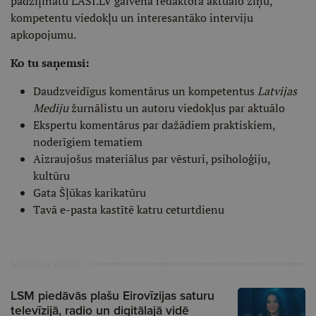
padziļinātu LASI.LV galvenā redaktora aktuālo ziņu,
kompetentu viedokļu un interesantāko interviju
apkopojumu.
Ko tu saņemsi:
Daudzveidīgus komentārus un kompetentus
Latvijas
Mediju
žurnālistu un autoru viedokļus par aktuālo
Ekspertu komentārus par dažādiem praktiskiem,
noderīgiem tematiem
Aizraujošus materiālus par vēsturi, psiholoģiju,
kultūru
Gata Šļūkas karikatūru
Tavā e-pasta kastītē katru ceturtdienu
Ieteiktie raksti
LSM piedāvās plašu Eirovīzijas saturu
televīzijā, radio un digitālajā vidē