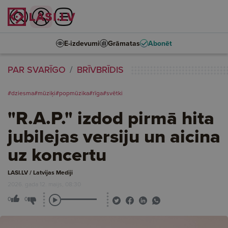
E-izdevumi
Grāmatas
Abonēt
PAR SVARĪGO
BRĪVBRĪDIS
#dziesma
#mūziķi
#popmūzika
#rīga
#svētki
"R.A.P." izdod pirmā hita
jubilejas versiju un aicina
uz koncertu
LASI.LV / Latvijas Mediji
2026. gada 12. maijs, 08:30
0
0