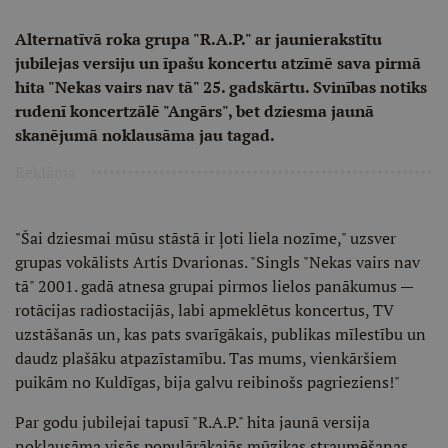
Alternatīvā roka grupa "R.A.P." ar jaunierakstītu
jubilejas versiju un īpašu koncertu atzīmē sava pirmā
hita "Nekas vairs nav tā" 25. gadskārtu. Svinības notiks
rudenī koncertzālē "Angārs", bet dziesma jaunā
skanējumā noklausāma jau tagad.
Reklāma
"Šai dziesmai mūsu stāstā ir ļoti liela nozīme," uzsver
grupas vokālists Artis Dvarionas. "Singls "Nekas vairs nav
tā" 2001. gadā atnesa grupai pirmos lielos panākumus —
rotācijas radiostacijās, labi apmeklētus koncertus, TV
uzstāšanās un, kas pats svarīgākais, publikas mīlestību un
daudz plašāku atpazīstamību. Tas mums, vienkāršiem
puikām no Kuldīgas, bija galvu reibinošs pagrieziens!"
Par godu jubilejai tapusī "R.A.P." hita jaunā versija
noklausāma visās populārākajās mūzikas straumēšanas