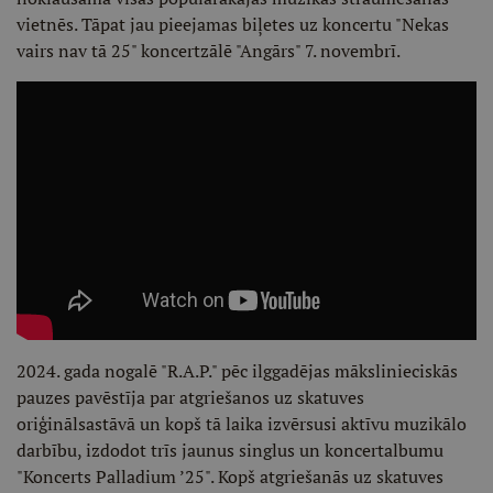
vietnēs. Tāpat jau pieejamas biļetes uz koncertu "Nekas
vairs nav tā 25" koncertzālē "Angārs" 7. novembrī.
2024. gada nogalē "R.A.P." pēc ilggadējas mākslinieciskās
pauzes pavēstīja par atgriešanos uz skatuves
oriģinālsastāvā un kopš tā laika izvērsusi aktīvu muzikālo
darbību, izdodot trīs jaunus singlus un koncertalbumu
"Koncerts Palladium ’25". Kopš atgriešanās uz skatuves