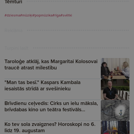
Tēmturi
#dziesma
#mūziķi
#popmūzika
#rīga
#svētki
Reklāma
Turpini lasīt
Taroloģe atklāj, kas Margaritai Kolosovai
traucē atrast mīlestību
"Man tas besī." Kaspars Kambala
iesaistās strīdā ar svešinieku
Brīvdienu ceļvedis: Cirks un ielu māksla,
brīvdabas kino un teātra festivāls…
Ko tev sola zvaigznes? Horoskopi no 6.
līdz 19. augustam