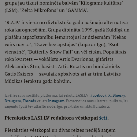
grupa jau tikusi nominēta balvām "Kilograms kultūras"
(LSM), "Zelta Mikrofons" un "GAMMA".
"R.A.P." ir viena no divtūkstošo gadu pašmāju alternatīvā
roka karognesējām. Grupa dibināta 1999. gadā Kuldīgā un
plašāku atpazīstamību iemantojusi ar dziesmām "Nekas
vairs nav tā", "Dzīve bez apstājas" (kopā ar Igo), "Esot
vienatnē", "Butterfly Snow Fall" un vēl citām. Populārais
roka kvartets — vokālists Artis Dvarionas, ģitārists
Aleksandrs Štro, basists Artis Rozītis un bundzinieks
Gatis Kaizers — savulaik apbalvots arī ar trim Latvijas
Mūzikas ierakstu gada balvām.
Izvēlies savu soctīklu platformu, lai sekotu LASI.LV:
Facebook
,
X
,
Bluesky
,
Draugiem
,
Threads
vai arī
Instagram
. Pievienojies mūsu lasītāju pulkam, lai
saņemtu īpaši tev atlasītu noderīgu, praktisku un aktuālu saturu.
Pieraksties LASI.LV redaktora vēstkopai
šeit
.
Pieraksties vēstkopai un divas reizes nedēļā saņem