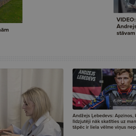
A
Andžejs Ļebedevs: Apzinos, 
līdzjutēji nāk skatīties uz man
tāpēc ir liela vēlme viņus nepi