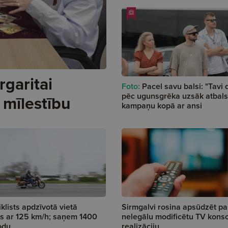
rgaritai
Foto:
Pacel savu balsi: "Tavi 
pēc ugunsgrēka uzsāk atbals
 mīlestību
kampaņu kopā ar ansi
klists apdzīvotā vietā
Sirmgalvi rosina apsūdzēt pa
s ar 125 km/h; saņem 1400
nelegālu modificētu TV kons
odu
realizāciju