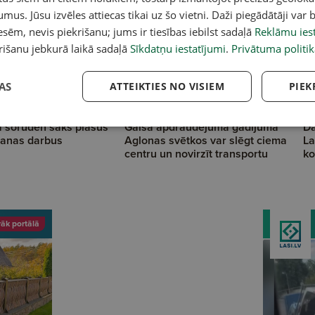
umus. Jūsu izvēles attiecas tikai uz šo vietni. Daži piegādātāji var b
sēm, nevis piekrišanu; jums ir tiesības iebilst sadaļā
Reklāmu iest
rišanu jebkurā laikā sadaļā
Sīkdatņu iestatījumi
.
Privātuma politik
AS
ATTEIKTIES NO VISIEM
PIEK
 šoruden sāks plašus
Gaisa apdraudējuma gadījumā
Dā
anas darbus
Aglonas svētkos var slēgt ciema
La
centru un novirzīt transportu
ko