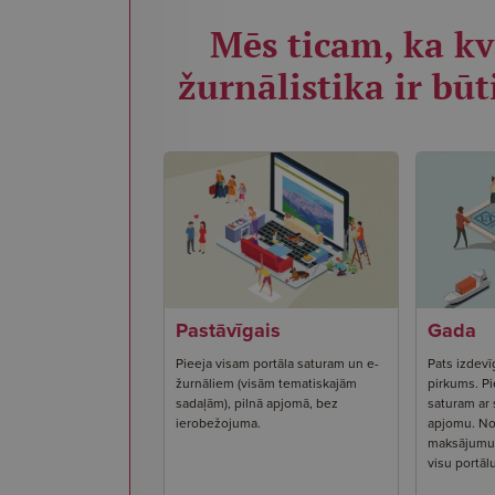
Mēs ticam, ka kv
žurnālistika ir būt
Pastāvīgais
Gada
Pieeja visam portāla saturam un e-
Pats izdevī
žurnāliem (visām tematiskajām
pirkums. Pi
sadaļām), pilnā apjomā, bez
saturam ar
ierobežojuma.
apjomu. No
maksājumu s
visu portāl