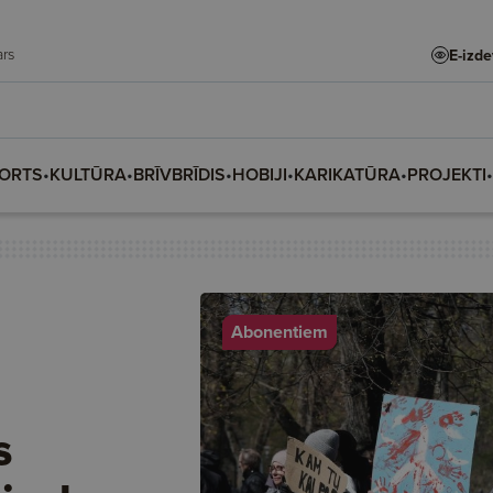
 Madars
E-izd
ORTS
•
KULTŪRA
•
BRĪVBRĪDIS
•
HOBIJI
•
KARIKATŪRA
•
PROJEKTI
•
Abonentiem
s