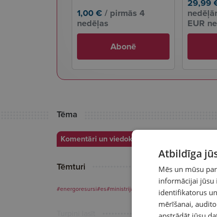
29,99 
1,00 €
/ pirmās 4
nedēļām
nedēļas
EUR ne
Abonē
Tēma
Komentāri un viedokļi
Atbildīga j
Tēmturi
Mēs un mūsu partn
informācijai jūsu
#energoresursi
#es
#ministrijas
#saeima
identifikatorus 
mērīšanai, audit
Turpini lasīt
apstrādāt jūsu da