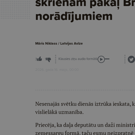
skrienam pakaļ Br
norādījumiem
Māris Niklass / Latvijas Avīze
Klausies ziņu audio formātā
3
1
2026. gada 16. maijs, 00:00
Nesenajās svētku dienās iztrūka ieskata
vislielākā uzmanība.
Priecēja, ka daļa deputātu un daži ministr
zemessargu formā, taču esmu neizpratnē –