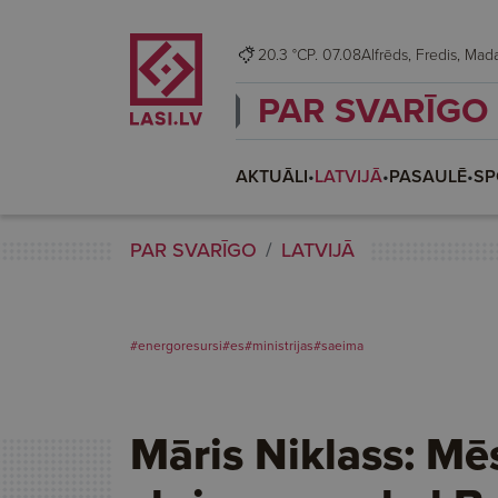
20.3 °C
P. 07.08
Alfrēds, Fredis,
PAR SVARĪGO
AKTUĀLI
•
LATVIJĀ
•
PASAULĒ
•
SP
PAR SVARĪGO
LATVIJĀ
#energoresursi
#es
#ministrijas
#saeima
Māris Niklass: Mē