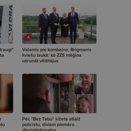
A
draugi"
Valainis pie kombaina, Brigmanis
ta
kviešu laukā: kā ZZS mēģina
uzrunāt vēlētājus
r
Pēc "Bez Tabu" sižeta atlaiž
oļu
policistu, diviem piemēro
disciplinārsodus