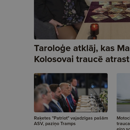
Taroloģe atklāj, kas Ma
Kolosovai traucē atrast
Raķetes "Patriot" vajadzīgas pašām
Motoci
ASV, paziņo Tramps
trauca
eiro s