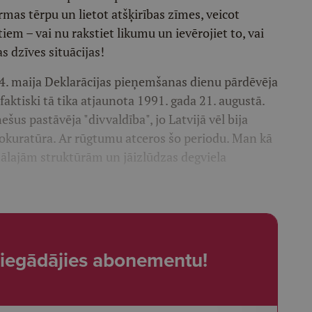
mas tērpu un lietot atšķirības zīmes, veicot
em – vai nu rakstiet likumu un ievērojiet to, vai
s dzīves situācijas!
 4. maija Deklarācijas pieņemšanas dienu pārdēvēja
aktiski tā tika atjaunota 1991. gada 21. augustā.
šus pastāvēja "divvaldība", jo Latvijā vēl bija
okuratūra. Ar rūgtumu atceros šo periodu. Man kā
inālajām struktūrām un jāizlūdzas degviela
t, iegādājies abonementu!