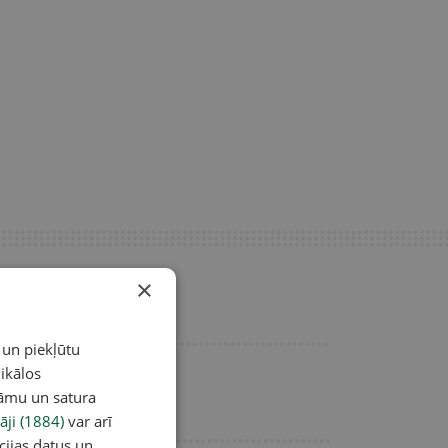
×
 un piekļūtu
ikālos
lāmu un satura
āji (1884)
var arī
cijas datus un