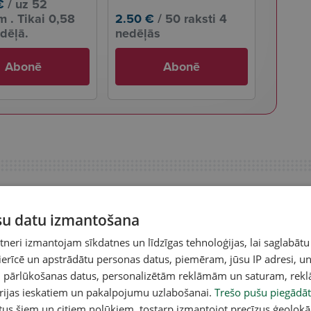
€
/ uz 52
 . Tikai 0,58
2.50 €
/ 50 raksti 4
dēļā.
nedēļās
Abonē
Abonē
ūsu datu izmantošana
eri izmantojam sīkdatnes un līdzīgas tehnoloģijas, lai saglabātu
 ierīcē un apstrādātu personas datus, piemēram, jūsu IP adresi, un
un pārlūkošanas datus, personalizētām reklāmām un saturam, rek
orijas ieskatiem un pakalpojumu uzlabošanai.
Trešo pušu piegādāt
tus šiem un citiem nolūkiem, tostarp izmantojot precīzus ģeolokā