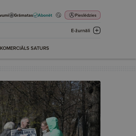
evumi
Grāmatas
Abonēt
Pieslēdzies
E-žurnāli
KOMERCIĀLS SATURS