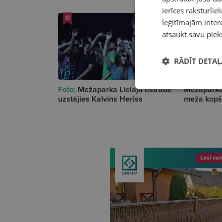
ierīces raksturliel
leģitīmajām intere
atsaukt savu piek
RĀDĪT DETAĻ
Foto:
Mežaparka Lielajā estrādē
Mežaparkā
uzstājies Kalvins Heriss
meža kopš