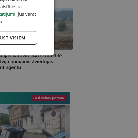
alstīties uz
atījumi
. Jūs varat
a
RIST VISIEM
nijas karavīri NATO brigādē
tvijā nomainīs Zviedrijas
ntingentu