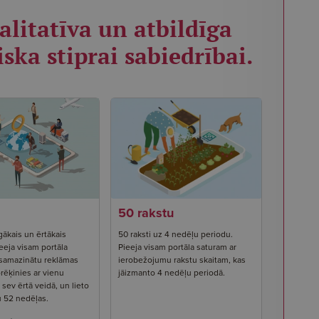
alitatīva un atbildīga
iska stiprai sabiedrībai.
50 rakstu
gākais un ērtākais
50 raksti uz 4 nedēļu periodu.
eeja visam portāla
Pieeja visam portāla saturam ar
 samazinātu reklāmas
ierobežojumu rakstu skaitam, kas
rēķinies ar vienu
jāizmanto 4 nedēļu periodā.
ev ērtā veidā, un lieto
u 52 nedēļas.