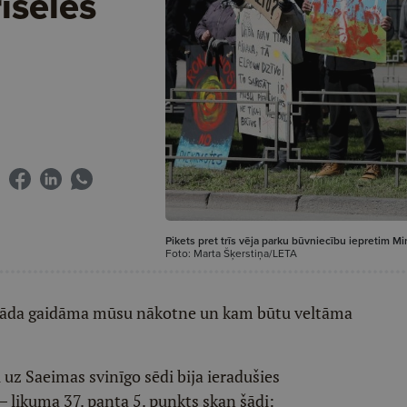
iseles
Pikets pret trīs vēja parku būvniecību iepretim Min
Foto: Marta Šķerstiņa/LETA
, kāda gaidāma mūsu nākotne un kam būtu veltāma
i uz Saeimas svinīgo sēdi bija ieradušies
 likuma 37. panta 5. punkts skan šādi: