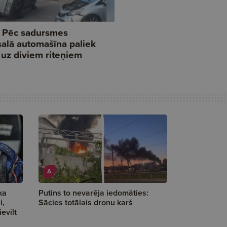
A
ka
Putins to nevarēja iedomāties:
i,
Sācies totālais dronu karš
evilt