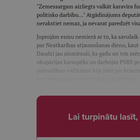
"Zemessargam aizliegts valkāt karavīra for
politisko darbību…" Atgādinājums deputāti
nerakstiet nemaz, ja nevarat paredzēt visa
Joprojām esmu nemierā ar to, ka savulaik
par Neatkarības atjaunošanas dienu, kaut f
Daudzi jau aizmirsuši, ka gadu un trīs mēne
okupācijas karaspēks un darbojās PSRS pr
pašvaldības vadītājam bija jāiet pie krim
neatliekamajai medicīniskajai palīdzībai.
Lai turpinātu lasī