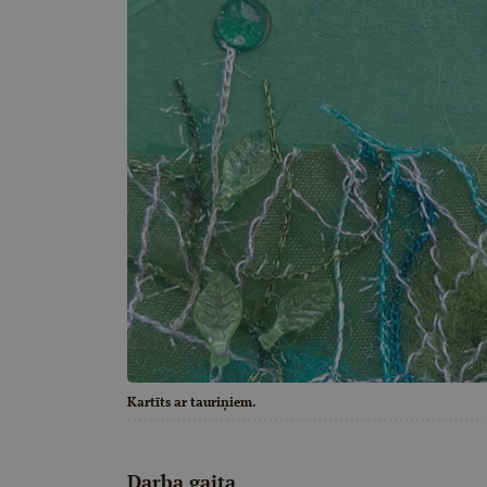
Kartīts ar tauriņiem.
Darba gaita