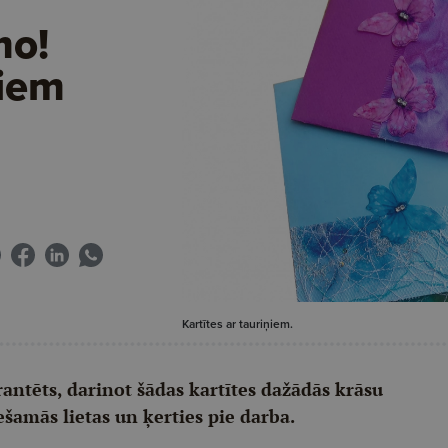
mo!
ņiem
Kartītes ar tauriņiem.
antēts, darinot šādas kartītes dažādās krāsu
ešamās lietas un ķerties pie darba.