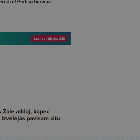
eredze! Pērlīšu burvība