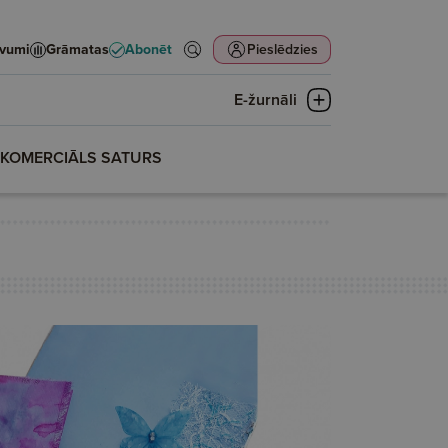
evumi
Grāmatas
Abonēt
Pieslēdzies
E-žurnāli
KOMERCIĀLS SATURS