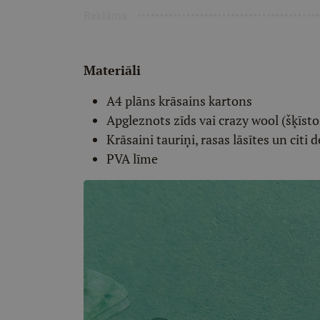
Reklāma
Materiāli
A4 plāns krāsains kartons
Apgleznots zīds vai crazy wool (šķīst
Krāsaini tauriņi, rasas lāsītes un citi 
PVA līme