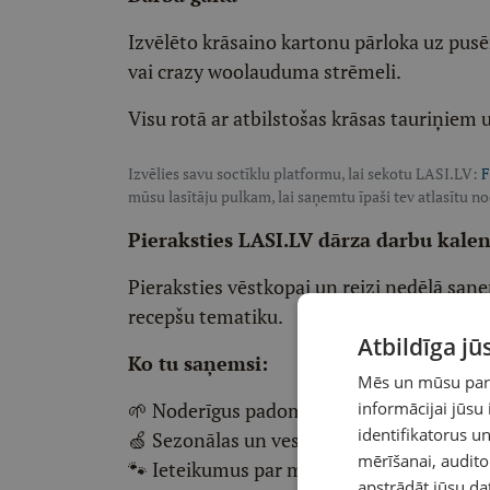
Izvēlēto krāsaino kartonu pārloka uz pus
vai crazy woolauduma strēmeli.
Visu rotā ar atbilstošas krāsas tauriņie
Izvēlies savu soctīklu platformu, lai sekotu LASI.LV:
F
mūsu lasītāju pulkam, lai saņemtu īpaši tev atlasītu n
Pieraksties LASI.LV dārza darbu kale
Pieraksties vēstkopai un reizi nedēļā saņe
recepšu tematiku.
Atbildīga j
Ko tu saņemsi:
Mēs un mūsu partn
🌱 Noderīgus padomus par dārza un mājas
informācijai jūsu
identifikatorus 
🍏 Sezonālas un veselīgas receptes
mērīšanai, audit
🐾 Ieteikumus par mājdzīvnieku aprūpi
apstrādāt jūsu da