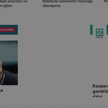
 Radi smaržas no
Rokdarbi iedvesmo! Vasarīgs
Pi
m eļļām
džemperis