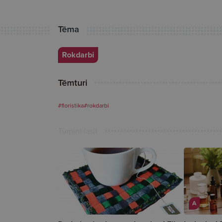
Tēma
Rokdarbi
Tēmturi
#floristika
#rokdarbi
Turpini lasīt
A