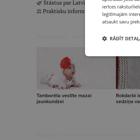
🌿 Stāstus par Latvijas dabu un vidi
ierīces raksturliel
⚖️ Praktisku informāciju par tiesībām un
leģitīmajām intere
atsaukt savu piek
Ieteiktie raksti
RĀDĪT DETAĻ
Tamborēta vestīte mazai
Rokdarbi 
jaunkundzei
sedziņa vai
Reklāma