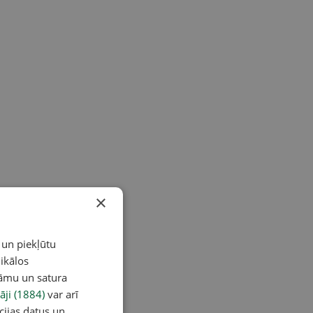
×
 un piekļūtu
ikālos
lāmu un satura
āji (1884)
var arī
cijas datus un