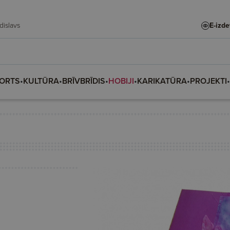
adislava, Vladislavs
E-izd
ORTS
•
KULTŪRA
•
BRĪVBRĪDIS
•
HOBIJI
•
KARIKATŪRA
•
PROJEKTI
•