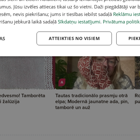
umus. Jūsu izvēles attiecas tikai uz šo vietni. Daži piegādātāji var b
 ikdienas jautājumiem
sēm, nevis piekrišanu; jums ir tiesības iebilst sadaļā
Reklāmu iest
rišanu jebkurā laikā sadaļā
Sīkdatņu iestatījumi
.
Privātuma politik
AS
ATTEIKTIES NO VISIEM
PIEK
A
iedvesmo! Tamborēta
Tautas tradicionālo prasmju otrā
Ro
 žalūzija
elpa; Modernā jaunatne ada, pin,
pu
tamborē un auž