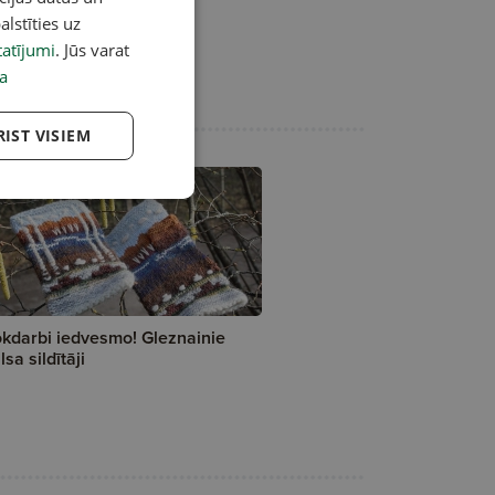
alstīties uz
atījumi
. Jūs varat
a
RIST VISIEM
kdarbi iedvesmo! Gleznainie
lsa sildītāji