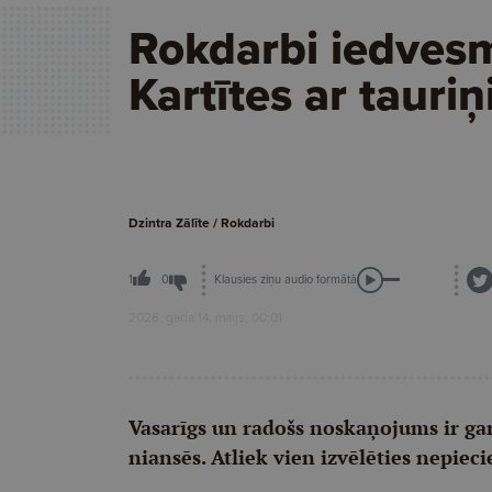
Rokdarbi iedves
Kartītes ar tauri
Dzintra Zālīte / Rokdarbi
Klausies ziņu audio formātā
1
0
2026. gada 14. maijs, 00:01
Vasarīgs un radošs noskaņojums ir gar
niansēs. Atliek vien izvēlēties nepieci