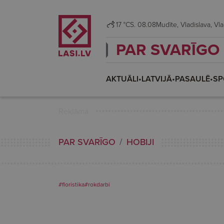
17 °C
S. 08.08
Mudīte, Vl
PAR SVARĪGO
AKTUĀLI
•
LATVIJĀ
•
PASAULĒ
•
SP
Reklāma
PAR SVARĪGO
HOBIJI
#floristika
#rokdarbi