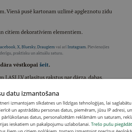
ēm. Vienā pusē kartonam uzlīmē apgleznotu zīdu
m un citiem dekoratīviem elementiem.
acebook
,
X
,
Bluesky
,
Draugiem
vai arī
Instagram
. Pievienojies
oderīgu, praktisku un aktuālu saturu.
ndāra vēstkopai
šeit
.
m LASI.LV atlasītus rakstus par dārza, dabas,
ūsu datu izmantošana
eri izmantojam sīkdatnes un līdzīgas tehnoloģijas, lai saglabātu
 kopšanu, aktuālo dārza darbu kalendāru
 ierīcē un apstrādātu personas datus, piemēram, jūsu IP adresi, un
un pārlūkošanas datus, personalizētām reklāmām un saturam, rek
orijas ieskatiem un pakalpojumu uzlabošanai.
Trešo pušu piegādāt
tus šiem un citiem nolūkiem, tostarp izmantojot precīzus ģeolokā