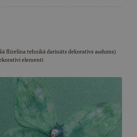
ošā flizelīna tehnikā darināts dekoratīvs audums)
dekoratīvi elementi