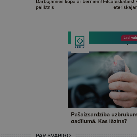
Darbojamies kopā ar bērniem! Filca
Ieskaties!
paliktnis
ēteriskajā
PAR SVARĪGO