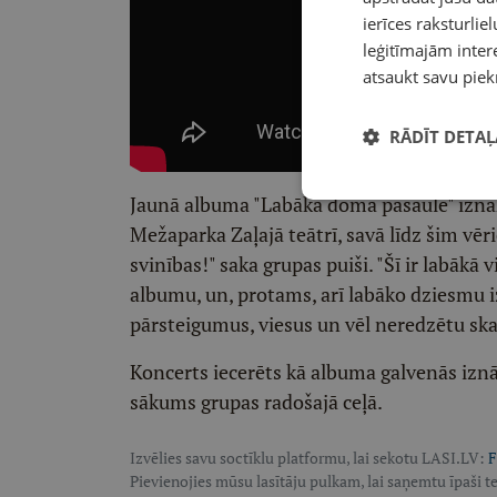
ierīces raksturliel
leģitīmajām intere
atsaukt savu piek
RĀDĪT DETAĻ
Jaunā albuma "Labākā doma pasaulē" iznākš
Mežaparka Zaļajā teātrī, savā līdz šim vēr
svinības!" saka grupas puiši. "Šī ir labākā 
albumu, un, protams, arī labāko dziesmu iz
pārsteigumus, viesus un vēl neredzētu ska
Koncerts iecerēts kā albuma galvenās izn
sākums grupas radošajā ceļā.
Izvēlies savu soctīklu platformu, lai sekotu LASI.LV:
F
Pievienojies mūsu lasītāju pulkam, lai saņemtu īpaši te