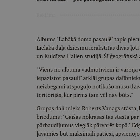
Reklāma
Albums "Labākā doma pasaulē" tapis piec
Lielākā daļa dziesmu ierakstītas divās ļot
un Kuldīgas Hallen studijā. Šī ģeogrāfisk
"Viens no albuma vadmotīviem ir varoņa ceļš
iepazīstot pasauli" atklāj grupas dalībnie
neizbēgami atspoguļo notikušo mūsu dzīvē
teritorijās, kur pirms tam vēl nav būts."
Grupas dalībnieks Roberts Vanags stāsta,
briedums: "Gaišās nokrāsās tas stāsta par
pārbaudījumus vieglāk pārvarēt kopā." Ed
ļāvāmies būt maksimāli patiesi, apvienojo