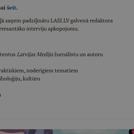
pai
šeit
.
ēļā saņem padziļinātu LASI.LV galvenā redaktora
eresantāko interviju apkopojumu.
etentus
Latvijas Mediju
žurnālistu un autoru
raktiskiem, noderīgiem tematiem
iholoģiju, kultūru
u