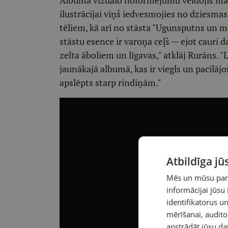
Albuma vizuālo noformējumu veidojis māk
ilustrācijai viņš iedvesmojies no dziesm
tēliem, kā arī no stāsta "Ugunsputns un m
stāstu esence ir varoņa ceļš — ejot cauri
zelta āboliem un līgavas," atklāj Rurāns. 
jaunākajā albumā, kas ir viegls un pacilājo
apslēpts starp rindiņām."
Atbildīga j
Mēs un mūsu partn
informācijai jūsu
identifikatorus 
mērīšanai, audit
apstrādāt jūsu da