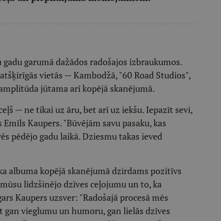
u gadu garumā dažādos radošajos izbraukumos.
i atšķirīgās vietās — Kambodžā, "60 Road Studios",
ā amplitūda jūtama arī kopējā skanējumā.
 — ne tikai uz āru, bet arī uz iekšu. Iepazīt sevi,
ks Emīls Kaupers. "Būvējām savu pasaku, kas
s pēdējo gadu laikā. Dziesmu takas ieved
 ka albuma kopējā skanējumā dzirdams pozitīvs
 mūsu līdzšinējo dzīves ceļojumu un to, ka
gars Kaupers uzsver: "Radošajā procesā mēs
t gan vieglumu un humoru, gan lielās dzīves