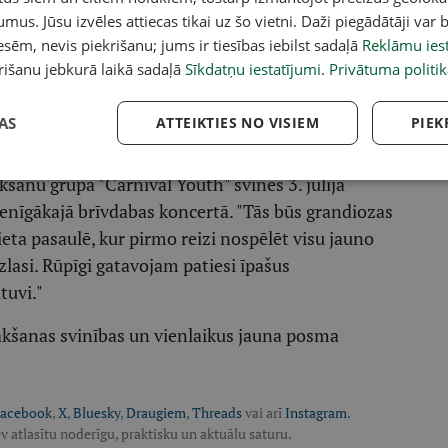
umus. Jūsu izvēles attiecas tikai uz šo vietni. Daži piegādātāji var b
sēm, nevis piekrišanu; jums ir tiesības iebilst sadaļā
Reklāmu iest
rišanu jebkurā laikā sadaļā
Sīkdatņu iestatījumi
.
Privātuma politik
AS
ATTEIKTIES NO VISIEM
PIEK
anu grupa "Carnival Youth" svinēs 3. jūlijā
ienīgākajā brīvdabas koncertā. "Tās būs grandiozas
vieta pasaulē, kur pirmo reizi nospēlēt visu jauno
lasi. Rūpīgi gatavojam patiesi īpašus
tuvi."
ākšanas svinības un vienlaikus jauna posma
acebook
,
X
,
Bluesky
,
Draugiem
,
Threads
vai arī
Instagram
.
v atlasītu noderīgu, praktisku un aktuālu saturu.