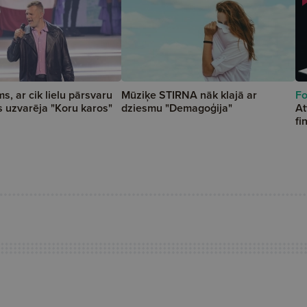
s, ar cik lielu pārsvaru
Mūziķe STIRNA nāk klajā ar
Fo
is uzvarēja "Koru karos"
dziesmu "Demagoģija"
At
fi