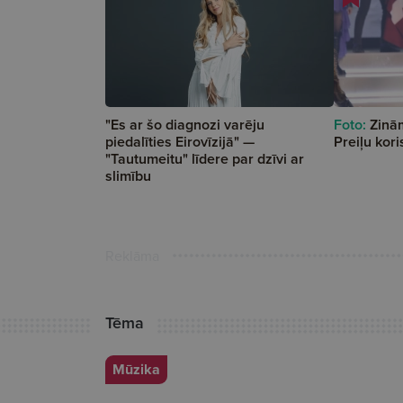
"Es ar šo diagnozi varēju
Foto:
Zinām
piedalīties Eirovīzijā" —
Preiļu kor
"Tautumeitu" līdere par dzīvi ar
slimību
Reklāma
Tēma
Mūzika