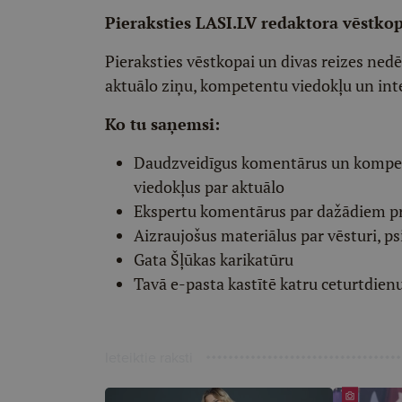
Pieraksties LASI.LV redaktora vēstko
Pieraksties vēstkopai un divas reizes ned
aktuālo ziņu, kompetentu viedokļu un int
Ko tu saņemsi:
Daudzveidīgus komentārus un komp
viedokļus par aktuālo
Ekspertu komentārus par dažādiem p
Aizraujošus materiālus par vēsturi, ps
Gata Šļūkas karikatūru
Tavā e-pasta kastītē katru ceturtdien
Ieteiktie raksti