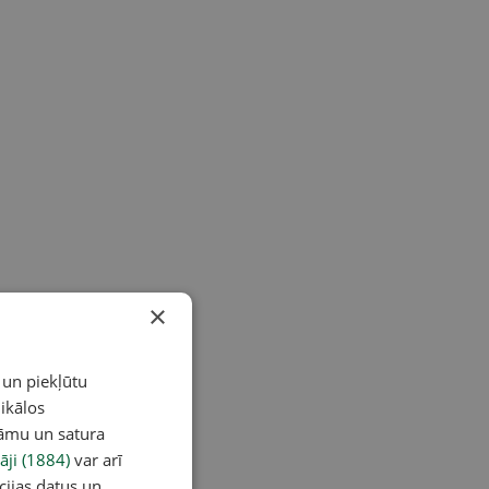
×
 un piekļūtu
ikālos
lāmu un satura
āji (1884)
var arī
cijas datus un