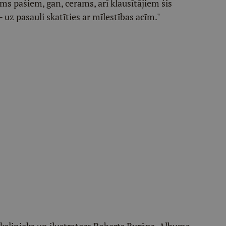
 pašiem, gan, cerams, arī klausītājiem šis
 uz pasauli skatīties ar mīlestības acīm."