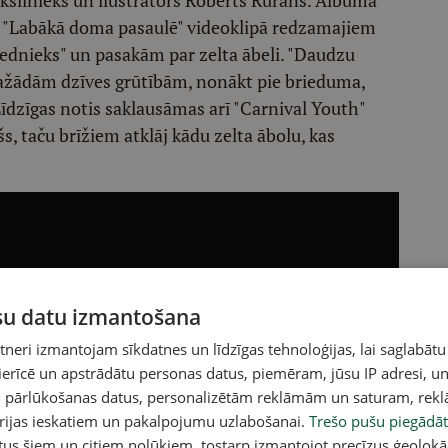
slinieks un ilustrators Roberts Rurāns. Albuma
as "Labākā doma pasaulē" videoklipā redzamajiem
ednieks" un pasakām par zelta ābeli. "Daudzu
 dažādām dzīves grūtībām, nonākt pie brieduma,
"Līdzīgas notis saklausāmas arī "Carnival Youth"
šs, taču brīžiem atklāj kādu zelta ābolu, kas
ūsu datu izmantošana
eri izmantojam sīkdatnes un līdzīgas tehnoloģijas, lai saglabātu
 ierīcē un apstrādātu personas datus, piemēram, jūsu IP adresi, un
un pārlūkošanas datus, personalizētām reklāmām un saturam, rek
orijas ieskatiem un pakalpojumu uzlabošanai.
Trešo pušu piegādāt
tus šiem un citiem nolūkiem, tostarp izmantojot precīzus ģeolokā