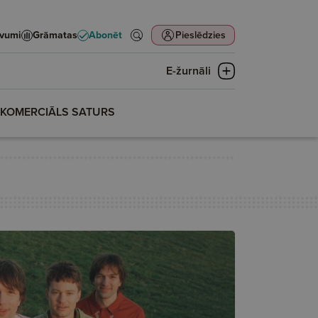
evumi
Grāmatas
Abonēt
Pieslēdzies
E-žurnāli
KOMERCIĀLS SATURS