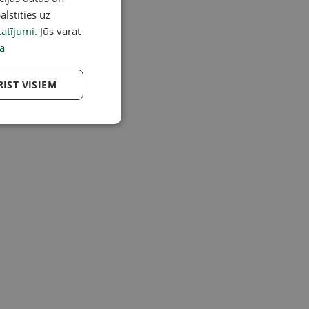
alstīties uz
atījumi
. Jūs varat
a
RIST VISIEM