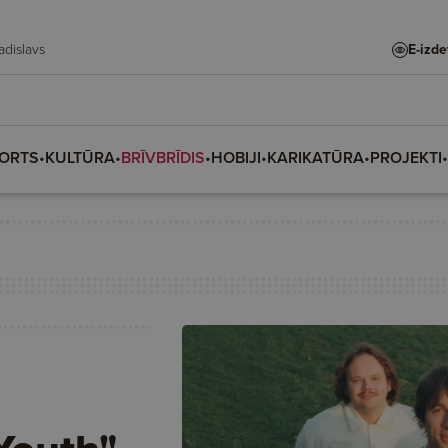
 Vladislava, Vladislavs
E-izd
ORTS
•
KULTŪRA
•
BRĪVBRĪDIS
•
HOBIJI
•
KARIKATŪRA
•
PROJEKTI
•