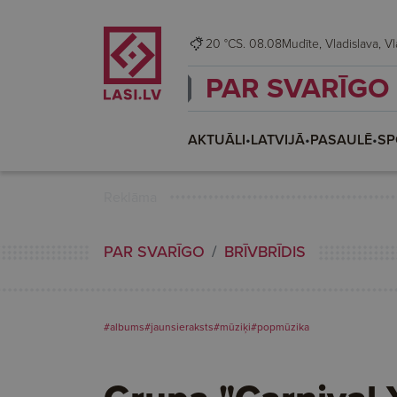
20 °C
S. 08.08
Mudīte,
PAR SVARĪGO
AKTUĀLI
•
LATVIJĀ
•
PASAULĒ
•
SP
Reklāma
PAR SVARĪGO
BRĪVBRĪDIS
#albums
#jaunsieraksts
#mūziķi
#popmūzika