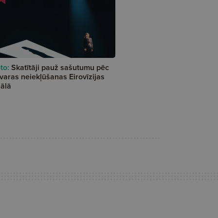
to:
Skatītāji pauž sašutumu pēc
varas neiekļūšanas Eirovīzijas
nālā