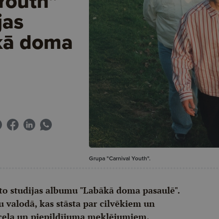
Youth"
jas
kā doma
Grupa "Carnival Youth".
sto studijas albumu "Labākā doma pasaulē".
u valodā, kas stāsta par cilvēkiem un
 ceļa un piepildījuma meklējumiem.