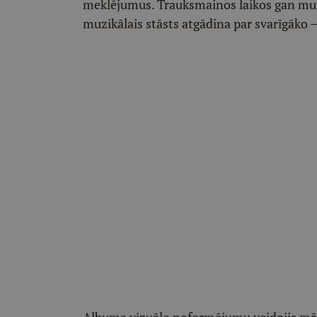
meklējumus. Trauksmainos laikos gan mums
muzikālais stāsts atgādina par svarīgāko —