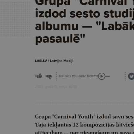
Grupa "Carnival 
izdod sesto studi
albumu — "Labā
pasaulē"
LASI.LV / Latvijas Mediji
Klausies ziņu audio formātā
0
0
2026. gada 15. maijs, 10:56
Grupa "Carnival Youth" izdod savu se
Tajā iekļautas 12 kompozīcijas latvieš
attiecībām — par pieaugšanu un sava