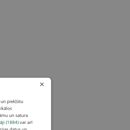
×
 un piekļūtu
ikālos
lāmu un satura
āji (1884)
var arī
cijas datus un