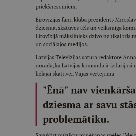
priekšnesumiem.
Eirovīzijas fanu kluba prezidents Miroslav
dziesma, skatuves tēls un veiksmīga komun
Eirovīzijā mākslinieks dzīvo ne tikai trīs 
un sociālajos medijos.
Latvijas Televīzijas satura redaktore Ann
norāda, ka Latvijas komanda ir izdarījusi
lielajai skatuvei. Viņas vērtējumā
"Ēnā" nav vienkārša
dziesma ar savu stā
problemātiku.
Savukārt mūzikas minēšanas spēles "Melo