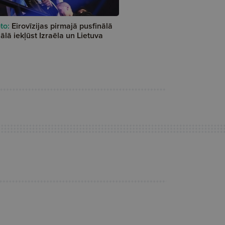
to:
Eirovīzijas pirmajā pusfinālā
nālā iekļūst Izraēla un Lietuva