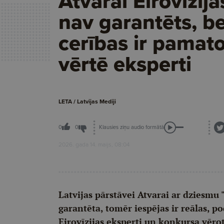
Atvarai Eirovīzija
nav garantēts, b
cerības ir pamato
vērtē eksperti
LETA / Latvijas Mediji
Klausies ziņu audio formātā
0
0
2026. gada 14. maijs, 08:04
Latvijas pārstāvei Atvarai ar dziesmu 
garantēta, tomēr iespējas ir reālas, po
Eirovīzijas eksperti un konkursa vērot