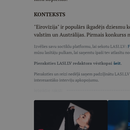
KONTEKSTS
"Eirovīzija" ir populārs ikgadējs dziesmu k
valstīm un Austrālijas. Pirmais konkurss 
Izvēlies savu soctīklu platformu, lai sekotu LASI.LV:
F
mūsu lasītāju pulkam, lai saņemtu īpaši tev atlasītu n
Pieraksties LASI.LV redaktora vēstkopai
šeit
.
Pieraksties un reizi nedēļā saņem padziļinātu LASI.L
interesantāko interviju apkopojumu.
Ieteiktie raksti