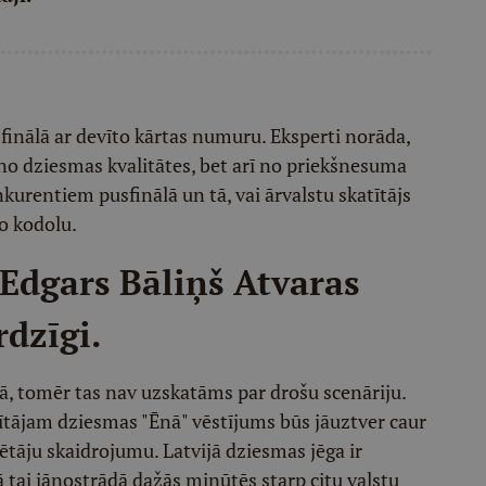
usfinālā ar devīto kārtas numuru. Eksperti norāda,
 no dziesmas kvalitātes, bet arī no priekšnesuma
nkurentiem pusfinālā un tā, vai ārvalstu skatītājs
o kodolu.
 Edgars Bāliņš Atvaras
rdzīgi.
ālā, tomēr tas nav uzskatāms par drošu scenāriju.
ītājam dziesmas "Ēnā" vēstījums būs jāuztver caur
ētāju skaidrojumu. Latvijā dziesmas jēga ir
ā tai jānostrādā dažās minūtēs starp citu valstu