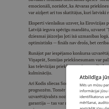
emocionāli, norādot, ka Atvaras priekšnesu
var aizķert arī tos skatītājus, kuri latviski
Eksperti vienlaikus uzsver, ka Eirovīzijas p
Latvijā ieguva spēcīgu mandātu, uzvarot 
dziesmai jāizceļas ļoti īsā uzmanības logā
optimistisks — fināls nav drošs, bet cerīb
Runājot par iespējamo konkursa uzvarētāju
Viņaprāt, Somijas priekšnesumam var palīdz
kas televīzijas priekšnesumā var radīt dr
kulmināciju.
Atbildīga j
Arī Kodis sliecas Somijas virzienā, atsa
Mēs un mūsu partn
prognozēm. Tomēr viņš atgādina, ka fanu 
informācijai jūsu
uzvarētājvalsts nozīmē arī nākamā gada ko
identifikatorus 
garantija — tas var mainīties pēc mēģināj
mērīšanai, audit
apstrādāt jūsu da