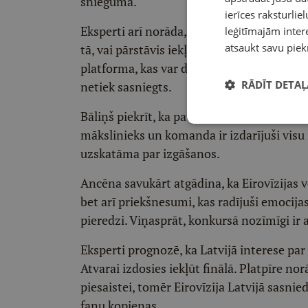
snieguma.
ierīces raksturliel
Eksperti arī norāda, ka Eirovīzijas rezultā
leģitīmajām intere
atsaukt savu piek
tā, vai pārstāvis iekļuvis finālā. Kodis uz
platforma, kas var dot jaunus fanus, koncer
RĀDĪT DETAĻ
netiek sasniegts.
Bāliņš piekrīt, ka pati nonākšana uz Eirovīz
mākslinieks un komanda ir izdarījuši visu
uzskatāma par izgāšanos.
Ancēna savukārt atgādina, ka Eirovīzijas vē
bet arī priekšnesumi, kas radījuši emocijas
pieredzi. Viņasprāt, konkursā nozīmīgi ir a
Eksperti prognozē, ka Latvijā interese par
Atvarai izdosies iekļūt finālā. Platpīre nor
piesaistei, tomēr Eirovīzija Latvijā sasnied
fanu kopienas.