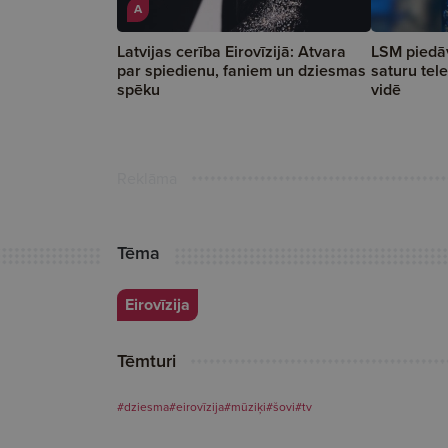
A
Latvijas cerība Eirovīzijā: Atvara
LSM piedāv
par spiedienu, faniem un dziesmas
saturu tele
spēku
vidē
Reklāma
Tēma
Eirovīzija
Tēmturi
#dziesma
#eirovīzija
#mūziķi
#šovi
#tv