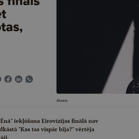
s fināls
et
tas,
Atvara.
"Ēnā" iekļūšana Eirovīzijas finālā nav
dkāstā "Kas tas vispār bija?" vērtēja
āji.