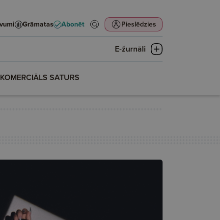
evumi
Grāmatas
Abonēt
Pieslēdzies
E-žurnāli
KOMERCIĀLS SATURS