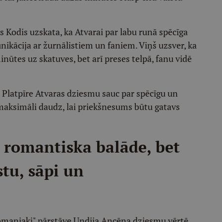
s Kodis uzskata, ka Atvarai par labu runā spēcīga
ikācija ar žurnālistiem un faniem. Viņš uzsver, ka
minūtes uz skatuves, bet arī preses telpā, fanu vidē
a Platpīre Atvaras dziesmu sauc par spēcīgu un
 maksimāli daudz, lai priekšnesums būtu gatavs
 romantiska balāde, bet
stu, sāpi un
maniaki" pārstāve Undija Ancēna dziesmu vērtē