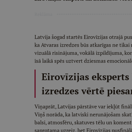
Reklāma
Latvija šogad startēs Eirovīzijas otrajā p
ka Atvaras izredzes būs atkarīgas ne tikai
vizuālā risinājuma, vokālā izpildījuma, ko
īsā laikā spēs uztvert dziesmas emocionāl
Eirovīzijas eksperts
izredzes vērtē piesa
Viņaprāt, Latvijas pārstāve var iekļūt fin
Viņš norāda, ka latviski nerunājošam skat
balsi, atmosfēru, skatuves tēlu un koment
saprotama uzreiz, bet Eirovīzijas pusfināl