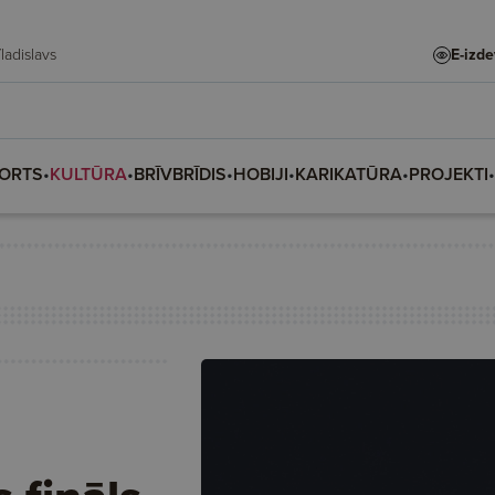
te, Vladislava, Vladislavs
E-izd
ORTS
•
KULTŪRA
•
BRĪVBRĪDIS
•
HOBIJI
•
KARIKATŪRA
•
PROJEKTI
•