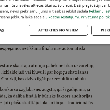
umus. Jūsu izvēles attiecas tikai uz šo vietni. Daži piegādātāji var b
tu Latvijā bieži mēdz vērtēt pārāk šauri — tikai pēc
sēm, nevis piekrišanu; jums ir tiesības iebilst sadaļā
Reklāmu iest
rišanu jebkurā laikā sadaļā
Sīkdatņu iestatījumi
.
Privātuma politik
sver, ka konkurss māksliniekam ir arī starptautiska
tu iespējas un atpazīstamību arī tad, ja fināls
AS
ATTEIKTIES NO VISIEM
PIEK
ijas skatuves jau ir liels sasniegums. Ja
 iespējamo, netikšana finālā nav automātiski
sturē skatītāju atmiņā paliek ne tikai uzvarētāji,
, izklaidējuši vai kļuvuši par kopīgu skatīšanās
rī mirkļi, kas dzīvo ilgāk par rezultātu tabulu.
 konkursu saglabāsies augsta, īpaši gadījumā, ja
āda, ka dalība finālā ir būtisks faktors auditorijas
z ļoti plašu skatītāju loku arī ārpus tradicionālās