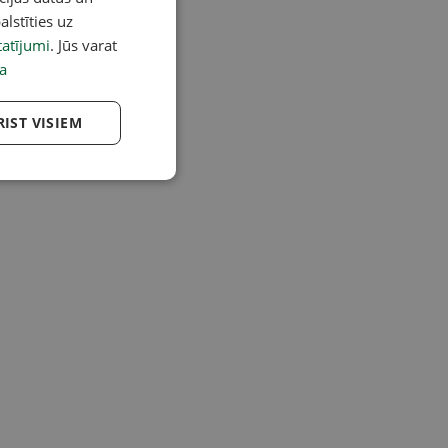
alstīties uz
atījumi
. Jūs varat
a
RIST VISIEM