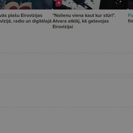
A
ās plašu Eirovīzijas
"Nolienu viena kaut kur stūrī".
Fo
vīzijā, radio un digitālajā
Atvara atklāj, kā gatavojas
fi
Eirovīzijai