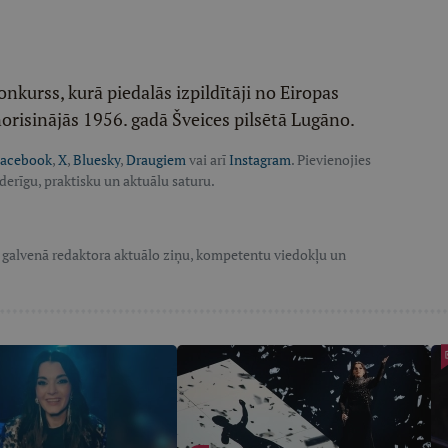
onkurss, kurā piedalās izpildītāji no Eiropas
norisinājās 1956. gadā Šveices pilsētā Lugāno.
acebook
,
X
,
Bluesky
,
Draugiem
vai arī
Instagram
. Pievienojies
oderīgu, praktisku un aktuālu saturu.
V galvenā redaktora aktuālo ziņu, kompetentu viedokļu un