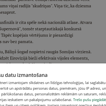
ms viņai radījis "skudriņas". Viņa tic, ka dziesma
 nesaprot.
usfināls ir cita spēle nekā nacionālā atlase. Atvara
"Supernovā", tomēr starptautiskajā konkursā
. Tāpēc kopējais vērtējums ir piesardzīgi
as nav bez pamata.
, Bāliņš šogad nopietni raugās Somijas virzienā.
ēt Eirovīzijā bieži efektīvais vijoles elements,
amatisku un skatītājam viegli uztveramu
ūsu datu izmantošana
ucoties gan uz fanu noskaņojumu, gan bukmeikeru
eri izmantojam sīkdatnes un līdzīgas tehnoloģijas, lai saglabātu
prognozes nereti sajaucas ar vēlmēm, jo
 ierīcē un apstrādātu personas datus, piemēram, jūsu IP adresi, un
nkursa galamērķi. Eirovīzijā favorīta statuss nav
un pārlūkošanas datus, personalizētām reklāmām un saturam, rek
umiem, televīzijas kadriem vai neveiksmīga vokālā
orijas ieskatiem un pakalpojumu uzlabošanai.
Trešo pušu piegādāt
tus šiem un citiem nolūkiem, tostarp izmantojot precīzus ģeolokā