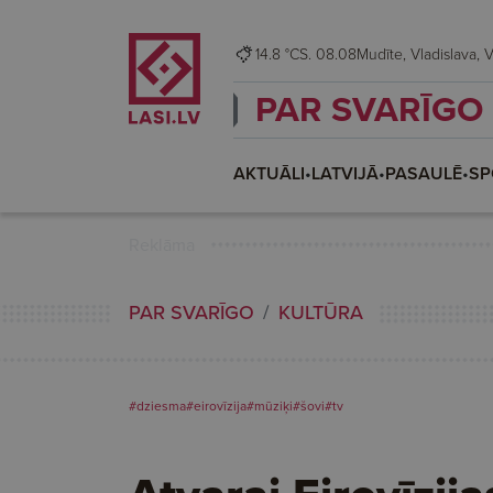
14.8 °C
S. 08.08
Mudī
PAR SVARĪGO
AKTUĀLI
•
LATVIJĀ
•
PASAULĒ
•
SP
Reklāma
PAR SVARĪGO
KULTŪRA
#dziesma
#eirovīzija
#mūziķi
#šovi
#tv