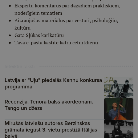
Ekspertu komentārus par dažādiem praktiskiem,
noderīgiem tematiem
Aizraujošus materiālus par vēsturi, psiholoģiju,
kultūru
Gata Šļūkas karikatūru
Tavā e-pasta kastītē katru ceturtdienu
Ieteiktie raksti
Latvija ar "Uļu" piedalās Kannu konkursa
programmā
Recenzija: Tenora balss akordeonam.
Tango un džezs
Mirušās latviešu autores Berzinskas
grāmata iegūst 3. vietu prestižā Itālijas
balvā