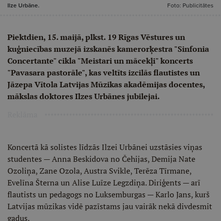
Ilze Urbāne.
Foto: Publicitātes
Piektdien, 15. maijā, plkst. 19 Rīgas Vēstures un
kuģniecības muzejā izskanēs kamerorķestra "Sinfonia
Concertante" cikla "Meistari un mācekļi" koncerts
"Pavasara pastorāle", kas veltīts izcilās flautistes un
Jāzepa Vītola Latvijas Mūzikas akadēmijas docentes,
mākslas doktores Ilzes Urbānes jubilejai.
Reklāma
Koncertā kā solistes līdzās Ilzei Urbānei uzstāsies viņas
studentes — Anna Beskidova no Čehijas, Demija Nate
Ozoliņa, Zane Ozola, Austra Svikle, Terēza Tīrmane,
Evelīna Šterna un Alise Luīze Legzdiņa. Diriģents — arī
flautists un pedagogs no Luksemburgas — Karlo Jans, kurš
Latvijas mūzikas vidē pazīstams jau vairāk nekā divdesmit
gadus.