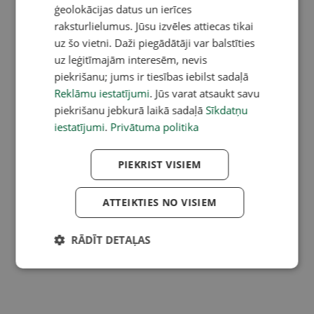
ģeolokācijas datus un ierīces
raksturlielumus. Jūsu izvēles attiecas tikai
uz šo vietni. Daži piegādātāji var balstīties
uz leģitīmajām interesēm, nevis
piekrišanu; jums ir tiesības iebilst sadaļā
Reklāmu iestatījumi
. Jūs varat atsaukt savu
piekrišanu jebkurā laikā sadaļā
Sīkdatņu
iestatījumi
.
Privātuma politika
PIEKRIST VISIEM
ATTEIKTIES NO VISIEM
RĀDĪT DETAĻAS