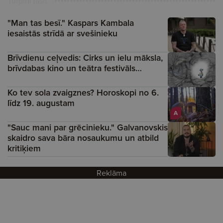
Turpini lasīt
"Man tas besī." Kaspars Kambala
iesaistās strīdā ar svešinieku
Brīvdienu ceļvedis: Cirks un ielu māksla,
brīvdabas kino un teātra festivāls…
Ko tev sola zvaigznes? Horoskopi no 6.
līdz 19. augustam
A
"Sauc mani par grēcinieku." Galvanovskis
skaidro sava bāra nosaukumu un atbild
kritiķiem
Reklāma