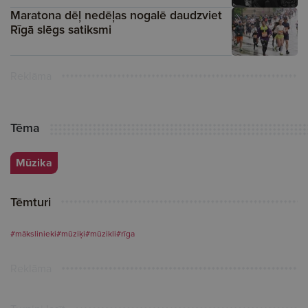
Maratona dēļ nedēļas nogalē daudzviet
Rīgā slēgs satiksmi
Reklāma
Tēma
Mūzika
Tēmturi
#mākslinieki
#mūziķi
#mūzikli
#rīga
Reklāma