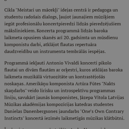
Cikla "Meistari un mācekļi" idejas centrā ir pedagoga un
studentu radošais dialogs, ļaujot jaunajiem mūziķiem
iegūt profesionālu koncertpieredzi līdzās pieredzējušiem
māksliniekiem. Koncerta programmā līdzās baroka
laikmeta opusiem skanēs arī 20. gadsimta un mūsdienu
komponistu darbi, atklājot flautas repertuāra
daudzveidību un instrumenta tembrālās iespējas.
Programmā iekļauti Antonio Vivaldi koncerti pikolo
flautai un divām flautām ar orķestri, kuros atklājas baroka
laikmeta muzikālā virtuozitāte un kontrastējošās
noskaņas. Amerikāņu komponista Artūra Fūtes "Nakts
skaņdarbs" veido lirisku un introspektīvu programmas
līniju, savukārt jaunās komponistes, Jāzepa Vītola Latvijas
Mūzikas akadēmijas kompozīcijas katedras studentes
Danielas Danenbergsones jaundarbs "One’s Own Contrary
Instincts" koncertā iezīmēs laikmetīgās mūzikas klātbūtni.