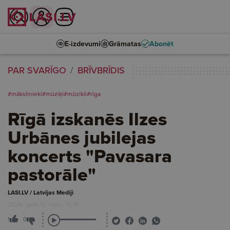
E-izdevumi
Grāmatas
Abonēt
PAR SVARĪGO
BRĪVBRĪDIS
#mākslinieki
#mūziķi
#mūzikli
#rīga
Rīgā izskanēs Ilzes
Urbānes jubilejas
koncerts "Pavasara
pastorāle"
LASI.LV / Latvijas Mediji
2026. gada 13. maijs, 15:19
1
0