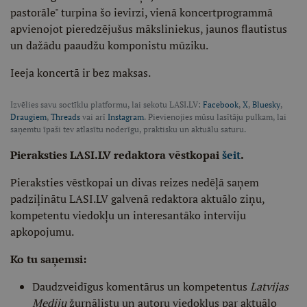
pastorāle" turpina šo ievirzi, vienā koncertprogrammā
apvienojot pieredzējušus māksliniekus, jaunos flautistus
un dažādu paaudžu komponistu mūziku.
Ieeja koncertā ir bez maksas.
Izvēlies savu soctīklu platformu, lai sekotu LASI.LV:
Facebook
,
X
,
Bluesky
,
Draugiem
,
Threads
vai arī
Instagram
. Pievienojies mūsu lasītāju pulkam, lai
saņemtu īpaši tev atlasītu noderīgu, praktisku un aktuālu saturu.
Pieraksties LASI.LV redaktora vēstkopai
šeit
.
Pieraksties vēstkopai un divas reizes nedēļā saņem
padziļinātu LASI.LV galvenā redaktora aktuālo ziņu,
kompetentu viedokļu un interesantāko interviju
apkopojumu.
Ko tu saņemsi:
Daudzveidīgus komentārus un kompetentus
Latvijas
Mediju
žurnālistu un autoru viedokļus par aktuālo