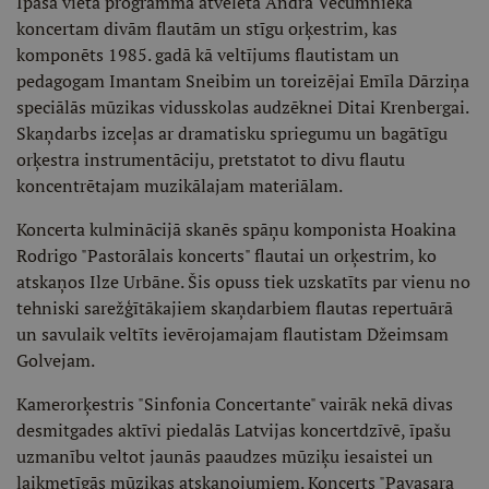
Īpaša vieta programmā atvēlēta Andra Vecumnieka
koncertam divām flautām un stīgu orķestrim, kas
komponēts 1985. gadā kā veltījums flautistam un
pedagogam Imantam Sneibim un toreizējai Emīla Dārziņa
speciālās mūzikas vidusskolas audzēknei Ditai Krenbergai.
Skaņdarbs izceļas ar dramatisku spriegumu un bagātīgu
orķestra instrumentāciju, pretstatot to divu flautu
koncentrētajam muzikālajam materiālam.
Koncerta kulminācijā skanēs spāņu komponista Hoakina
Rodrigo "Pastorālais koncerts" flautai un orķestrim, ko
atskaņos Ilze Urbāne. Šis opuss tiek uzskatīts par vienu no
tehniski sarežģītākajiem skaņdarbiem flautas repertuārā
un savulaik veltīts ievērojamajam flautistam Džeimsam
Golvejam.
Kamerorķestris "Sinfonia Concertante" vairāk nekā divas
desmitgades aktīvi piedalās Latvijas koncertdzīvē, īpašu
uzmanību veltot jaunās paaudzes mūziķu iesaistei un
laikmetīgās mūzikas atskaņojumiem. Koncerts "Pavasara