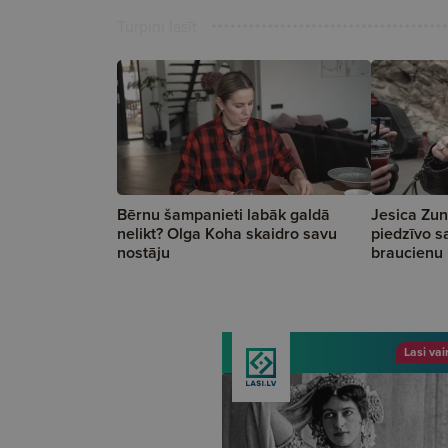
Turpini lasīt
Bērnu šampanieti labāk galdā
Jesica Zu
nelikt? Olga Koha skaidro savu
piedzīvo s
nostāju
braucienu