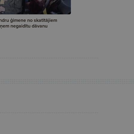
ndru ģimene no skatītājiem
ņem negaidītu dāvanu