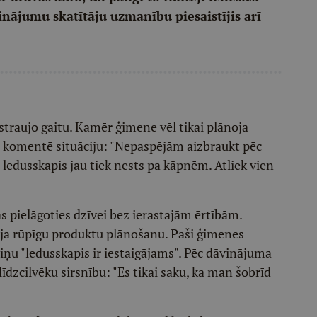
dinājumu skatītāju uzmanību piesaistījis arī
traujo gaitu. Kamēr ģimene vēl tikai plānoja
ņa komentē situāciju: "Nepaspējām aizbraukt pēc
t, ledusskapis jau tiek nests pa kāpnēm. Atliek vien
 pielāgoties dzīvei bez ierastajām ērtībām.
sīja rūpīgu produktu plānošanu. Paši ģimenes
a viņu "ledusskapis ir iestaigājams". Pēc dāvinājuma
īdzcilvēku sirsnību: "Es tikai saku, ka man šobrīd