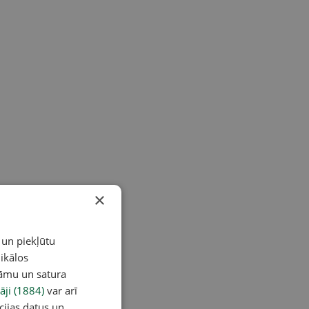
×
 un piekļūtu
ikālos
lāmu un satura
āji (1884)
var arī
cijas datus un