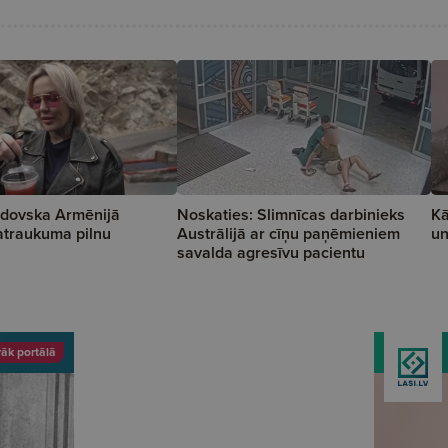
ndovska Armēnijā
Noskaties: Slimnīcas darbinieks
Kā
atraukuma pilnu
Austrālijā ar cīņu paņēmieniem
un
savalda agresīvu pacientu