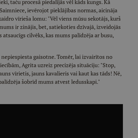
ki, taču procesā piedalījās vēl kāds kungs. Kā
. Saimniece, ievērojot pieklājības normas, aicināja
kaidro vīrieša lomu: "Vēl viens mūsu sekotājs, kurš
ms ir zinājis, bet, satiekoties dzīvajā, izveidojās
atsaucīgs cilvēks, kas mums palīdzēja ar busu,
a nepiespiesta gaisotne. Tomēr, lai izvairītos no
ībām, Agrita uzreiz precizēja situāciju: "Stop,
uns vīrietis, jauns kavalieris vai kaut kas tāds! Nē,
š palīdzēja šobrīd mums atvest ledusskapi."