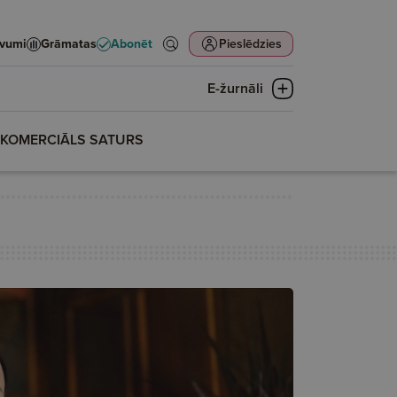
evumi
Grāmatas
Abonēt
Pieslēdzies
E-žurnāli
KOMERCIĀLS SATURS