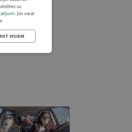
alstīties uz
atījumi
. Jūs varat
a
RIST VISIEM