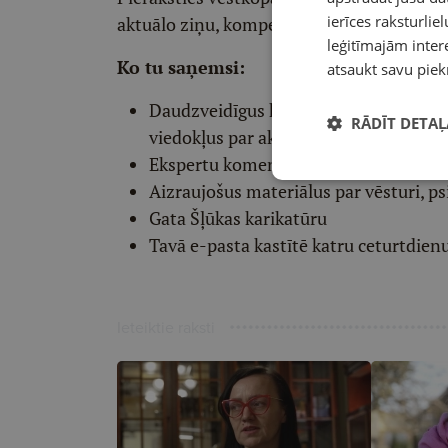
ierīces raksturliel
aktuālo ziņu, kompetentu viedokļu un int
leģitīmajām intere
Ko tu saņemsi:
atsaukt savu piek
Daudzveidīgus komentārus un komp
RĀDĪT DETAĻ
viedokļus par aktuālo
Ekspertu komentārus par dažādiem p
Aizraujošus materiālus par vēsturi, ps
Gata Šļūkas karikatūru
Tavā e-pasta kastītē katru ceturtdien
Ieteiktie raksti