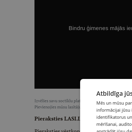
Atbildīga j
Izvēlies savu soctīklu platformu, lai sekotu LASI.LV:
F
Mēs un mūsu partn
Pievienojies mūsu lasītāju pulkam, lai saņemtu īpaši te
informācijai jūsu
identifikatorus 
Pieraksties LASI.LV redaktora vēstko
mērīšanai, audit
Pieraksties vēstkopai un divas reizes ned
apstrādāt jūsu da