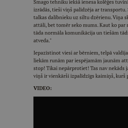
Smago tehniku iekšā ienesa kolēģes tuvinie
izrādās, tieši viņš palīdzēja ar transportu
talkas dalībnieku uz siltu dzērienu. Viņa s
attāli, bet tomēr seko mums. Kaut ko par mu
tāda normāla komunikācija un tiešām tāds 
atveda."
Iepazīstinot viesi ar bērniem, telpā valdīj
liekām runām par iespējamām jaunām attiec
stop! Tikai nepārprotiet! Tas nav nekāds ja
viņš ir vienkārši izpalīdzīgs kaimiņš, kur
VIDEO: