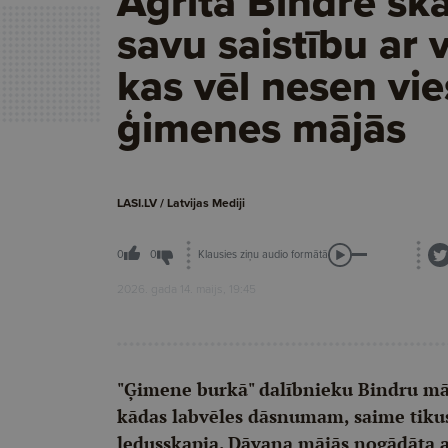
Agrita Bindre sk
savu saistību ar vī
kas vēl nesen vie
ģimenes mājās
LASI.LV / Latvijas Mediji
Klausies ziņu audio formātā
0
0
2026. gada 14. maijs, 19:45
"Ģimene burkā" dalībnieku Bindru māj
kādas labvēles dāsnumam, saime tikus
ledusskapja. Dāvana mājās nogādāta ar 