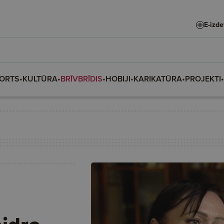
E-izd
ORTS
•
KULTŪRA
•
BRĪVBRĪDIS
•
HOBIJI
•
KARIKATŪRA
•
PROJEKTI
•