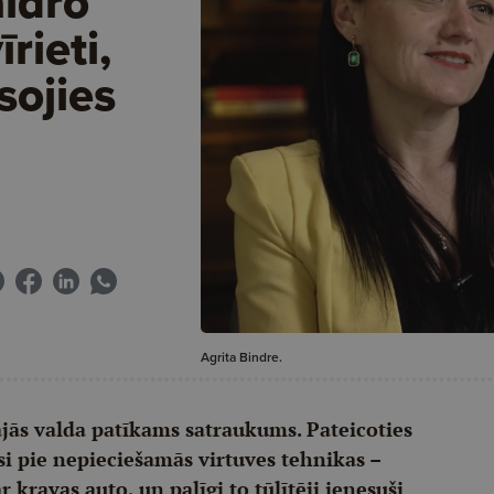
aidro
rieti,
sojies
Agrita Bindre.
ās valda patīkams satraukums. Pateicoties
i pie nepieciešamās virtuves tehnikas –
kravas auto, un palīgi to tūlītēji ienesuši