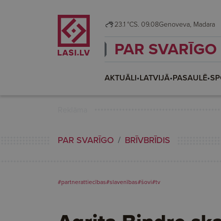
23.1 °C
S. 09.08
Genoveva, Madara
PAR SVARĪGO
AKTUĀLI
•
LATVIJĀ
•
PASAULĒ
•
SP
Reklāma
PAR SVARĪGO
BRĪVBRĪDIS
#partnerattiecības
#slavenības
#šovi
#tv