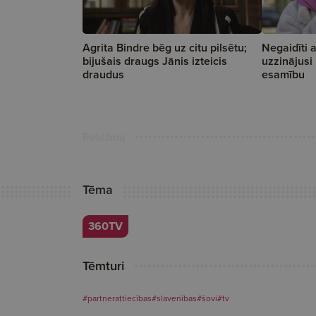
Agrita Bindre bēg uz citu pilsētu;
Negaidīti a
bijušais draugs Jānis izteicis
uzzinājusi
draudus
esamību
Reklāma
Tēma
360TV
Tēmturi
#partnerattiecības
#slavenības
#šovi
#tv