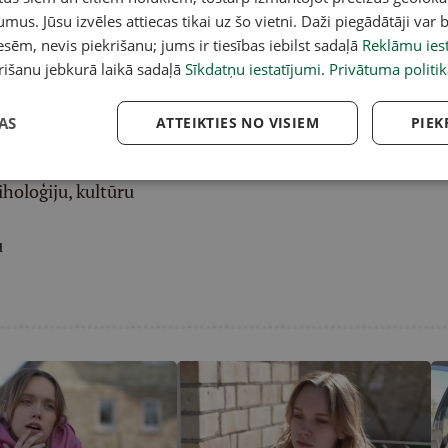
umus. Jūsu izvēles attiecas tikai uz šo vietni. Daži piegādātāji var b
eresantāko interviju apkopojumu.
sēm, nevis piekrišanu; jums ir tiesības iebilst sadaļā
Reklāmu iest
rišanu jebkurā laikā sadaļā
Sīkdatņu iestatījumi
.
Privātuma politik
etentus
Latvijas Mediju
žurnālistu un autoru
AS
ATTEIKTIES NO VISIEM
PIEK
raktiskiem, noderīgiem tematiem
iholoģiju, kultūru
u