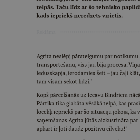
telpās. Taču līdz ar šo tehnisko papil
kāds iepriekš neredzēts vīrietis.
Reklāma
Agrita neslēpj pārsteigumu par notikumu s
transportēšanu, viss jau bija procesā. Vi
ledusskapja, ierodamies šeit – jau čaļi klā
tam visam sekot līdzi."
Kopš pārcelšanās uz Iecavu Bindriem nācās
Pārtika tika glabāta vēsākā telpā, kas pra
locekļi iepriekš par šo situāciju jokoja, k
saņemšanas Agrita jūtās aizkustināta par l
apkārt ir ļoti daudz pozitīvu cilvēku!"