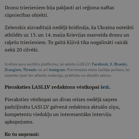
Dronu triecieniem bija pakļauti arī reģiona naftas
rūpniecības objekti.
Zelenskis aizvadītajā nedēļā brīdināja, ka Ukraina noteikti
atbildēs uz 13. un 14. maija Krievijas masveida dronu un
raķešu triecieniem. To gaitā Kijivā tika nogalināti vairāk
nekā 20 cilvēki.
Izvēlies savu soctīklu platformu, lai sekotu LASI.LV:
Facebook
,
X
,
Bluesky
,
Draugiem
,
Threads
vai arī
Instagram
. Pievienojies mūsu lasītāju pulkam, lai
saņemtu īpaši tev atlasītu noderīgu, praktisku un aktuālu saturu.
Pieraksties LASI.LV redaktora vēstkopai
šeit
.
Pieraksties vēstkopai un divas reizes nedēļā saņem
padziļinātu LASI.LV galvenā redaktora aktuālo ziņu,
kompetentu viedokļu un interesantāko interviju
apkopojumu.
Ko tu saņemsi: