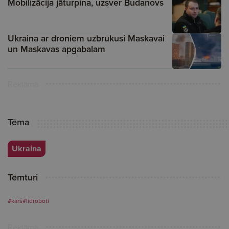
Mobilizācija jāturpina, uzsver Budanovs
Ukraina ar droniem uzbrukusi Maskavai
un Maskavas apgabalam
Reklāma
Tēma
Ukraina
Tēmturi
#karš
#lidroboti
Reklāma