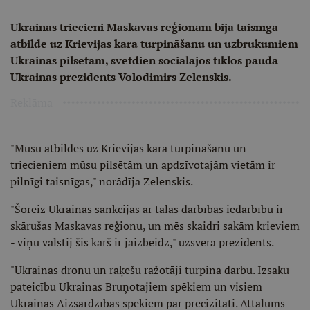
Ukrainas triecieni Maskavas reģionam bija taisnīga
atbilde uz Krievijas kara turpināšanu un uzbrukumiem
Ukrainas pilsētām, svētdien sociālajos tīklos pauda
Ukrainas prezidents Volodimirs Zelenskis.
Reklāma
"Mūsu atbildes uz Krievijas kara turpināšanu un
triecieniem mūsu pilsētām un apdzīvotajām vietām ir
pilnīgi taisnīgas," norādīja Zelenskis.
"Šoreiz Ukrainas sankcijas ar tālas darbības iedarbību ir
skārušas Maskavas reģionu, un mēs skaidri sakām krieviem
- viņu valstij šis karš ir jāizbeidz," uzsvēra prezidents.
"Ukrainas dronu un raķešu ražotāji turpina darbu. Izsaku
pateicību Ukrainas Bruņotajiem spēkiem un visiem
Ukrainas Aizsardzības spēkiem par precizitāti. Attālums