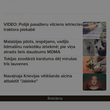
Turpini lasīt
VIDEO: Polijā pasažieru vilciens ietriecies
traktora piekabē
Malaizijas pilots, iespējams, vadījis
lidmašīnu narkotiku ietekmē; pie viņa
atrasts liels daudzums MDMA
Tokijas zoodārzā karstuma dēļ mirušas
trīs lauvenes
Navaļnaja Krievijas vēlēšanās aicina
atbalstīt "Jabloko"
Reklāma