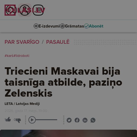
E-izdevumi
Grāmatas
Abonēt
PAR SVARĪGO
PASAULĒ
#karš
#lidroboti
Triecieni Maskavai bija
taisnīga atbilde, paziņo
Zelenskis
LETA / Latvijas Mediji
2026. gada 17. maijs, 19:00
1
0