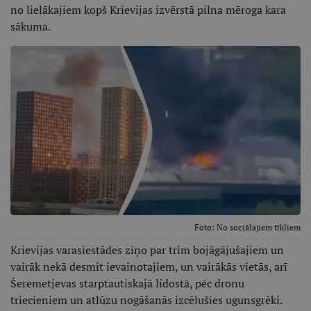
no lielākajiem kopš Krievijas izvērstā pilna mēroga kara
sākuma.
Foto:
No sociālajiem tīkliem
Krievijas varasiestādes ziņo par trim bojāgājušajiem un
vairāk nekā desmit ievainotajiem, un vairākās vietās, arī
Šeremetjevas starptautiskajā lidostā, pēc dronu
triecieniem un atlūzu nogāšanās izcēlušies ugunsgrēki.