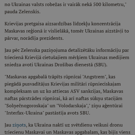
no Ukrainas valsts robežas ir vairāk nekā 500 kilometru,"
pauda Zelenskis.
Krievijas pretgaisa aizsardzības līdzekļu koncentrācija
Maskavas reģionā ir vislielākā, tomēr Ukrainas aizstāvji to
pārvar, norādīja prezidents.
Jau pēc Zelenska paziņojuma detalizētāku informāciju par
triecienā Krievijā cietušajiem mērķiem Ukrainas medijiem
sniedza avoti Ukrainas Drošības dienestā (SBU).
"Maskavas apgabalā trāpīts rūpnīcai "Angstrem", kas
piegādā pusvadītājus Krievijas militāri rūpnieciskajam
kompleksam un uz ko attiecas ASV sankcijas, Maskavas
naftas pārstrādes rūpnīcai, kā arī naftas sūkņu stacijām
"Solņečnogoroskaja" un "Volodarskaja"," ziņu aģentūrai
"Interfax-Ukraina" pastāstīja avots SBU.
Jau
ziņots
, ka Ukraina naktī uz svētdienu veikusi dronu
triecienu Maskavai un Maskavas apgabalam, kas bijis viens