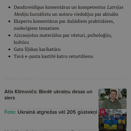
Daudzveidīgus komentārus un kompetentus
Latvijas
Mediju
žurnālistu un autoru viedokļus par aktuālo
Ekspertu komentārus par dažādiem praktiskiem,
noderīgiem tematiem
Aizraujošus materiālus par vēsturi, psiholoģiju,
kultūru
Gata Šļūkas karikatūru
Tavā e-pasta kastītē katru ceturtdienu
Ieteiktie raksti
Atis Klimovičs: Biedē ukraiņu desas un
siers
Foto:
Ukrainā atgriežas vēl 205 gūstekņi