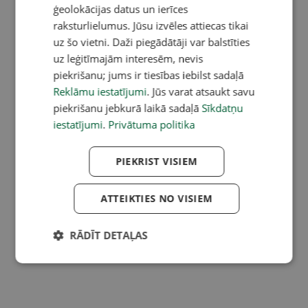
ģeolokācijas datus un ierīces
raksturlielumus. Jūsu izvēles attiecas tikai
uz šo vietni. Daži piegādātāji var balstīties
uz leģitīmajām interesēm, nevis
piekrišanu; jums ir tiesības iebilst sadaļā
Reklāmu iestatījumi
. Jūs varat atsaukt savu
piekrišanu jebkurā laikā sadaļā
Sīkdatņu
iestatījumi
.
Privātuma politika
PIEKRIST VISIEM
ATTEIKTIES NO VISIEM
RĀDĪT DETAĻAS