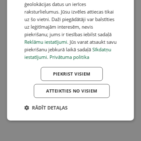
ģeolokācijas datus un ierīces
raksturlielumus. Jūsu izvēles attiecas tikai
uz šo vietni. Daži piegādātāji var balstīties
uz leģitīmajām interesēm, nevis
piekrišanu; jums ir tiesības iebilst sadaļā
Reklāmu iestatījumi
. Jūs varat atsaukt savu
piekrišanu jebkurā laikā sadaļā
Sīkdatņu
iestatījumi
.
Privātuma politika
PIEKRIST VISIEM
ATTEIKTIES NO VISIEM
RĀDĪT DETAĻAS