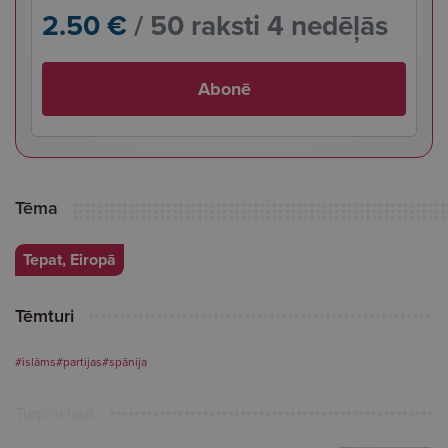
2.50 €
/ 50 raksti 4 nedēļās
Abonē
Tēma
Tepat, Eiropā
Tēmturi
#islāms
#partijas
#spānija
Turpini lasīt