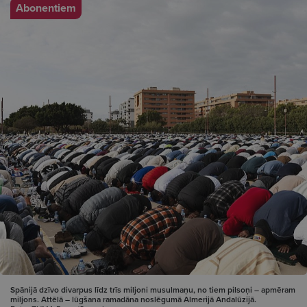
Abonentiem
Spānijā dzīvo divarpus līdz trīs miljoni musulmaņu, no tiem pilsoņi – apmēram
miljons. Attēlā – lūgšana ramadāna noslēgumā Almerijā Andalūzijā.