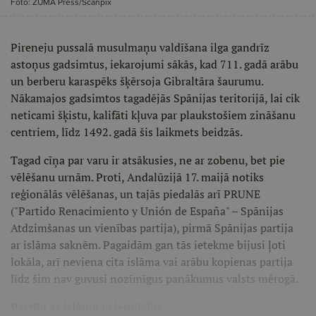
Foto: ZUMA Press/Scanpix
Pireneju pussalā musulmaņu valdīšana ilga gandrīz
astoņus gadsimtus, iekarojumi sākās, kad 711. gadā arābu
un berberu karaspēks šķērsoja Gibraltāra šaurumu.
Nākamajos gadsimtos tagadējās Spānijas teritorijā, lai cik
neticami šķistu, kalifāti kļuva par plaukstošiem zināšanu
centriem, līdz 1492. gadā šis laikmets beidzās.
Tagad cīņa par varu ir atsākusies, ne ar zobenu, bet pie
vēlēšanu urnām. Proti, Andalūzijā 17. maijā notiks
reģionālās vēlēšanas, un tajās piedalās arī PRUNE
("Partido Renacimiento y Unión de España" – Spānijas
Atdzimšanas un vienības partija), pirmā Spānijas partija
ar islāma saknēm. Pagaidām gan tās ietekme bijusi ļoti
lokāla, arī neviena cita islāma vai arābu kopienas partija
līdz šim nav guvusi nozīmīgus panākumus valsts mērogā.
Partija ar islāma orientāciju