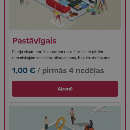
Pastāvīgais
Pieeja visam portāla saturam un e-žurnāliem (visām
tematiskajām sadaļām), pilnā apjomā, bez ierobežojuma.
1,00 €
/ pirmās 4 nedēļas
Abonē