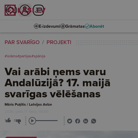
E-izdevumi
Grāmatas
Abonēt
PAR SVARĪGO
PROJEKTI
#islāms
#partijas
#spānija
Vai arābi ņems varu
Andalūzijā? 17. maijā
svarīgas vēlēšanas
Māris Puķītis / Latvijas Avīze
2026. gada 17. maijs, 00:00
1
0