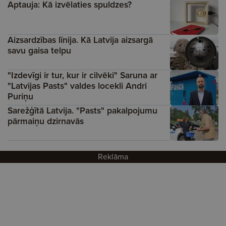
Aptauja: Kā izvēlaties spuldzes?
Aizsardzības līnija. Kā Latvija aizsargā
savu gaisa telpu
"Izdevīgi ir tur, kur ir cilvēki" Saruna ar
"Latvijas Pasts" valdes locekli Andri
Puriņu
Sarežģītā Latvija. "Pasts" pakalpojumu
pārmaiņu dzirnavās
Reklāma