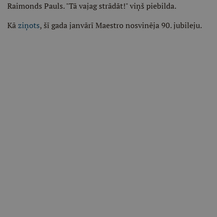
Raimonds Pauls. "Tā vajag strādāt!" viņš piebilda.
Kā
ziņots
, šī gada janvārī Maestro nosvinēja 90. jubileju.