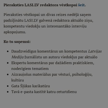
Pieraksties LASI.LV redaktora vēstkopai
šeit
.
Pieraksties vēstkopai un divas reizes nedēļā saņem
padziļinātu LASI.LV galvenā redaktora aktuālo ziņu,
kompetentu viedokļu un interesantāko interviju
apkopojumu.
Ko tu saņemsi:
Daudzveidīgus komentārus un kompetentus
Latvijas
Mediju
žurnālistu un autoru viedokļus par aktuālo
Ekspertu komentārus par dažādiem praktiskiem,
noderīgiem tematiem
Aizraujošus materiālus par vēsturi, psiholoģiju,
kultūru
Gata Šļūkas karikatūru
Tavā e-pasta kastītē katru ceturtdienu