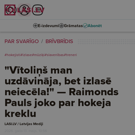
E-izdevumi
Grāmatas
Abonēt
PAR SVARĪGO
BRĪVBRĪDIS
#hokejisti
#izlase
#mūziķi
#slavenības
#treneri
"Vītoliņš man
uzdāvināja, bet izlasē
neiecēla!" — Raimonds
Pauls joko par hokeja
kreklu
LASI.LV / Latvijas Mediji
2026. gada 13. maijs, 10:56