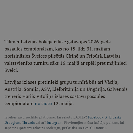
Tikmēr Latvijas hokeja izlase gatavojas 2026. gada
pasaules čempionātam, kas no 15. līdz 31. maijam
norisināsies Šveices pilsētās Cīrihē un Fribūrā. Latvijas
valstsvienība turnīru sāks 16. maijā ar spēli pret mājinieci
Šveici.
Latvijas izlases pretinieki grupu turnīrā būs arī Vācija,
Austrija, Somija, ASV, Lielbritānija un Ungārija. Galvenais
treneris Harijs Vītoliņš izlases sastāvu pasaules
čempionātam
nosauca
12. maijā.
Izvēlies savu soctīklu platformu, lai sekotu LASI.LV:
Facebook
,
X
,
Bluesky
,
Draugiem
,
Threads
vai arī
Instagram
. Pievienojies mūsu lasītāju pulkam, lai
saņemtu īpaši tev atlasītu noderīgu, praktisku un aktuālu saturu.