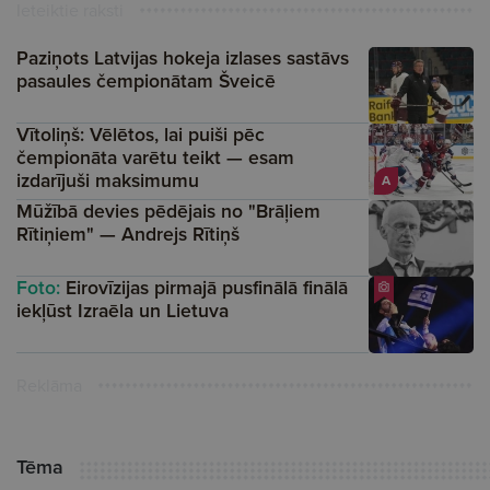
Ieteiktie raksti
Paziņots Latvijas hokeja izlases sastāvs
pasaules čempionātam Šveicē
Vītoliņš: Vēlētos, lai puiši pēc
čempionāta varētu teikt — esam
izdarījuši maksimumu
A
Mūžībā devies pēdējais no "Brāļiem
Rītiņiem" — Andrejs Rītiņš
Foto:
Eirovīzijas pirmajā pusfinālā finālā
iekļūst Izraēla un Lietuva
Reklāma
Tēma