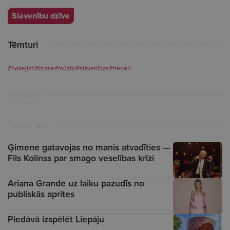
Slavenību dzīve
Tēmturi
#hokejisti
#izlase
#mūziķi
#slavenības
#treneri
Reklāma
Turpini lasīt
Ģimene gatavojās no manis atvadīties —
Fils Kolinss par smago veselības krīzi
Ariana Grande uz laiku pazudīs no
publiskās aprites
Piedāvā izspēlēt Liepāju