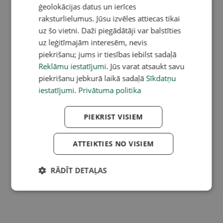
ģeolokācijas datus un ierīces
raksturlielumus. Jūsu izvēles attiecas tikai
uz šo vietni. Daži piegādātāji var balstīties
uz leģitīmajām interesēm, nevis
piekrišanu; jums ir tiesības iebilst sadaļā
Reklāmu iestatījumi
. Jūs varat atsaukt savu
piekrišanu jebkurā laikā sadaļā
Sīkdatņu
iestatījumi
.
Privātuma politika
PIEKRIST VISIEM
ATTEIKTIES NO VISIEM
RĀDĪT DETAĻAS