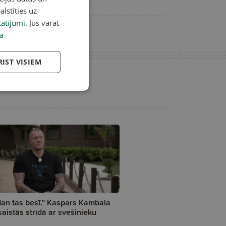
alstīties uz
atījumi
. Jūs varat
a
RIST VISIEM
an tas besī." Kaspars Kambala
saistās strīdā ar svešinieku