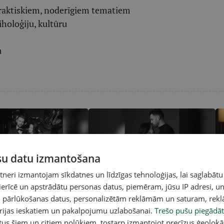
raktiskiem, noderīgiem tematiem
iholoģiju, kultūru
u
ūsu datu izmantošana
eri izmantojam sīkdatnes un līdzīgas tehnoloģijas, lai saglabātu
klusēšanas Ceriņš
Aivis Ceriņš drīzumā kļūs par trīs
Ai
 ierīcē un apstrādātu personas datus, piemēram, jūsu IP adresi, un
to ar jauno partneri
bērnu tēvu
"P
un pārlūkošanas datus, personalizētām reklāmām un saturam, rek
orijas ieskatiem un pakalpojumu uzlabošanai.
Trešo pušu piegādāt
tus šiem un citiem nolūkiem, tostarp izmantojot precīzus ģeolokā