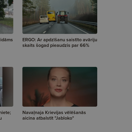
aidāms
ERGO: Ar apdzīšanu saistīto avāriju
skaits šogad pieaudzis par 66%
iete;
Navaļnaja Krievijas vēlēšanās
u
aicina atbalstīt "Jabloko"