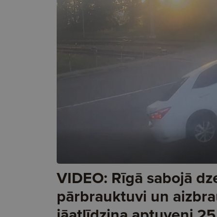
VIDEO: Rīgā sabojā dz
pārbrauktuvi un aizbra
jāatlīdzina aptuveni 25