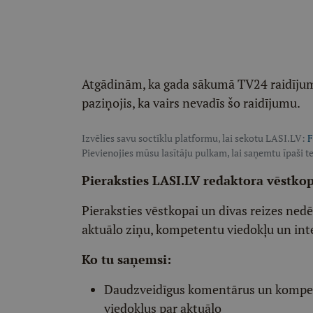
Atgādinām, ka gada sākumā TV24 raidījuma 
paziņojis, ka vairs nevadīs šo raidījumu.
Izvēlies savu soctīklu platformu, lai sekotu LASI.LV:
F
Pievienojies mūsu lasītāju pulkam, lai saņemtu īpaši te
Pieraksties LASI.LV redaktora vēstko
Pieraksties vēstkopai un divas reizes ned
aktuālo ziņu, kompetentu viedokļu un int
Ko tu saņemsi:
Daudzveidīgus komentārus un komp
viedokļus par aktuālo