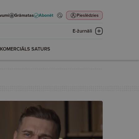
evumi
Grāmatas
Abonēt
Pieslēdzies
E-žurnāli
KOMERCIĀLS SATURS