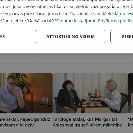
umus. Jūsu izvēles attiecas tikai uz šo vietni. Daži piegādātāji var b
sēm, nevis piekrišanu; jums ir tiesības iebilst sadaļā
Reklāmu iest
rišanu jebkurā laikā sadaļā
Sīkdatņu iestatījumi
.
Privātuma politik
AS
ATTEIKTIES NO VISIEM
PIEK
le atklāj, kāpēc gandrīz
Taroloģe atklāj, kas Margaritai
"M
avisam citu dzīvi
Kolosovai traucē atrast mīlestību
ie