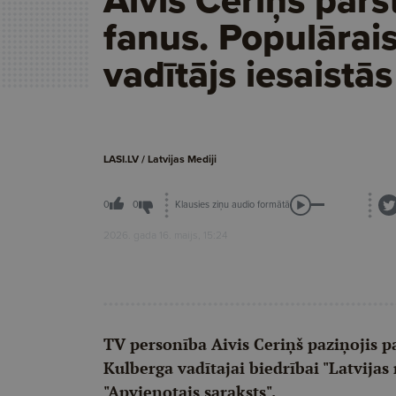
fanus. Populārai
vadītājs iesaistās
LASI.LV / Latvijas Mediji
Klausies ziņu audio formātā
0
0
2026. gada 16. maijs, 15:24
TV personība Aivis Ceriņš paziņojis pa
Kulberga vadītajai biedrībai "Latvijas r
"Apvienotais saraksts".