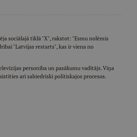
a sociālajā tīklā "X", rakstot: "Esmu nolēmis
ībai "Latvijas restarts", kas ir viena no
televīzijas personība un pasākumu vadītājs. Viņa
istīties arī sabiedriski politiskajos procesos.