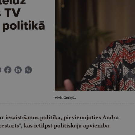
s TV
 politikā
Aivis Ceriņš..
r iesaistīšanos politikā, pievienojoties Andra
estarts", kas ietilpst politiskajā apvienībā