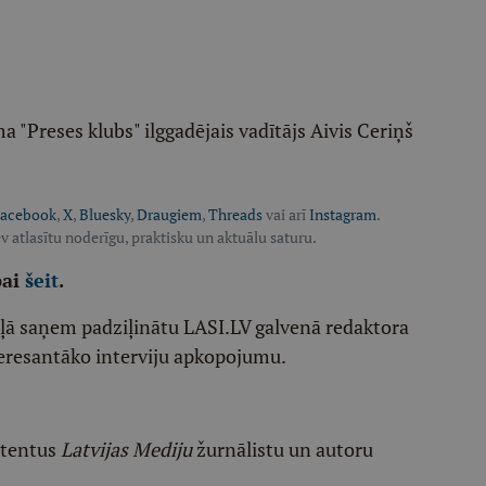
"Preses klubs" ilggadējais vadītājs Aivis Ceriņš
acebook
,
X
,
Bluesky
,
Draugiem
,
Threads
vai arī
Instagram
.
v atlasītu noderīgu, praktisku un aktuālu saturu.
pai
šeit
.
ēļā saņem padziļinātu LASI.LV galvenā redaktora
eresantāko interviju apkopojumu.
etentus
Latvijas Mediju
žurnālistu un autoru