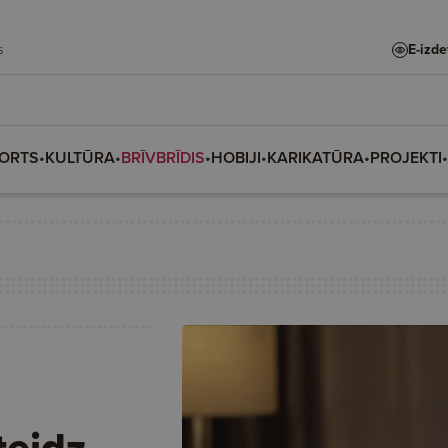
rs
E-izd
ORTS
•
KULTŪRA
•
BRĪVBRĪDIS
•
HOBIJI
•
KARIKATŪRA
•
PROJEKTI
•
teidz