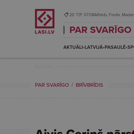
20 °C
P. 07.08
Alfrēds, Fredis, Mada
PAR SVARĪGO
AKTUĀLI
•
LATVIJĀ
•
PASAULĒ
•
SP
Reklāma
PAR SVARĪGO
BRĪVBRĪDIS
Aivis Ceriņš pārs