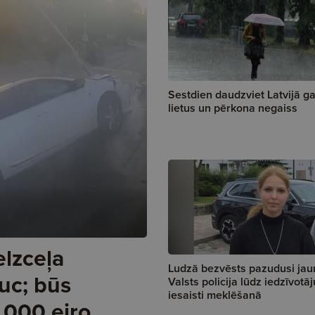
Sestdien daudzviet Latvijā g
lietus un pērkona negaiss
elzceļa
Ludzā bezvēsts pazudusi jaun
uc; būs
Valsts policija lūdz iedzīvotāj
iesaisti meklēšanā
 000 eiro