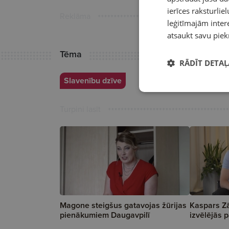
ierīces raksturliel
Reklāma
leģitīmajām intere
atsaukt savu piek
Tēma
RĀDĪT DETAĻ
Slavenību dzīve
Turpini lasīt
Magone steigšus gatavojas žūrijas
Kaspars Zā
pienākumiem Daugavpilī
izvēlējās p