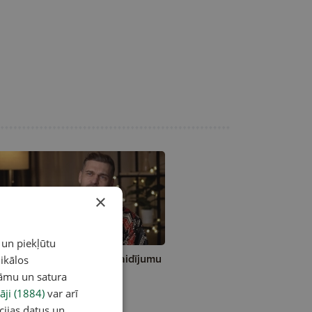
×
 un piekļūtu
vis Ceriņš pamet TV24 raidījumu
ikālos
reses klubs"
lāmu un satura
āji (1884)
var arī
cijas datus un