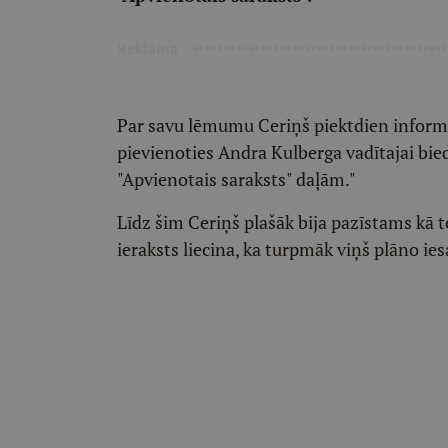
Reklāma
Par savu lēmumu Ceriņš piektdien informēj
pievienoties Andra Kulberga vadītajai biedr
"Apvienotais saraksts" daļām."
Līdz šim Ceriņš plašāk bija pazīstams kā 
ieraksts liecina, ka turpmāk viņš plāno iesa