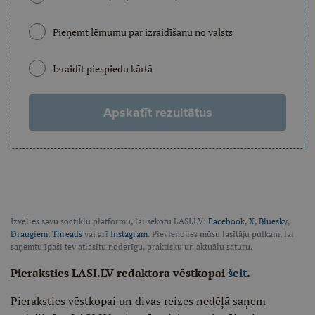
Pieņemt lēmumu par izraidīšanu no valsts
Izraidīt piespiedu kārtā
Apskatīt rezultātus
Izvēlies savu soctīklu platformu, lai sekotu LASI.LV:
Facebook
,
X
,
Bluesky
,
Draugiem
,
Threads
vai arī
Instagram
. Pievienojies mūsu lasītāju pulkam, lai
saņemtu īpaši tev atlasītu noderīgu, praktisku un aktuālu saturu.
Pieraksties LASI.LV redaktora vēstkopai
šeit
.
Pieraksties vēstkopai un divas reizes nedēļā saņem