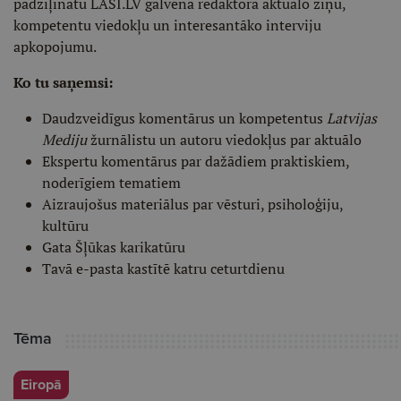
padziļinātu LASI.LV galvenā redaktora aktuālo ziņu,
kompetentu viedokļu un interesantāko interviju
apkopojumu.
Ko tu saņemsi:
Daudzveidīgus komentārus un kompetentus
Latvijas
Mediju
žurnālistu un autoru viedokļus par aktuālo
Ekspertu komentārus par dažādiem praktiskiem,
noderīgiem tematiem
Aizraujošus materiālus par vēsturi, psiholoģiju,
kultūru
Gata Šļūkas karikatūru
Tavā e-pasta kastītē katru ceturtdienu
Tēma
Eiropā