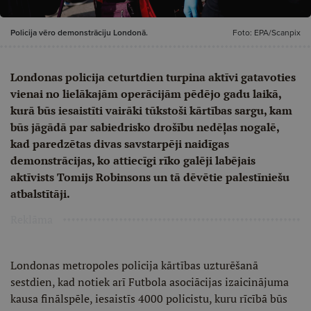
Policija vēro demonstrāciju Londonā.
Foto: EPA/Scanpix
Londonas policija ceturtdien turpina aktīvi gatavoties
vienai no lielākajām operācijām pēdējo gadu laikā,
kurā būs iesaistīti vairāki tūkstoši kārtības sargu, kam
būs jāgādā par sabiedrisko drošību nedēļas nogalē,
kad paredzētas divas savstarpēji naidīgas
demonstrācijas, ko attiecīgi rīko galēji labējais
aktīvists Tomijs Robinsons un tā dēvētie palestīniešu
atbalstītāji.
Reklāma
Londonas metropoles policija kārtības uzturēšanā
sestdien, kad notiek arī Futbola asociācijas izaicinājuma
kausa finālspēle, iesaistīs 4000 policistu, kuru rīcībā būs