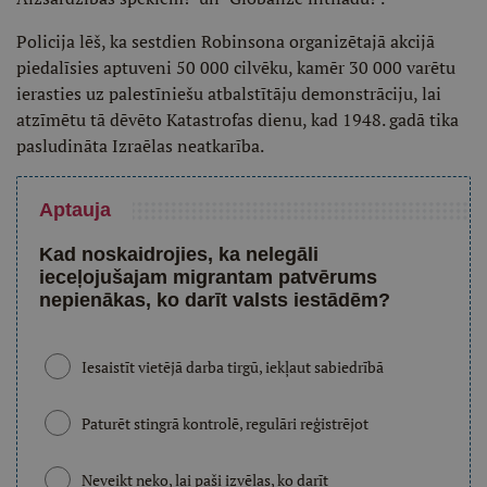
Policija lēš, ka sestdien Robinsona organizētajā akcijā
piedalīsies aptuveni 50 000 cilvēku, kamēr 30 000 varētu
ierasties uz palestīniešu atbalstītāju demonstrāciju, lai
atzīmētu tā dēvēto Katastrofas dienu, kad 1948. gadā tika
pasludināta Izraēlas neatkarība.
Aptauja
Kad noskaidrojies, ka nelegāli
ieceļojušajam migrantam patvērums
nepienākas, ko darīt valsts iestādēm?
Iesaistīt vietējā darba tirgū, iekļaut sabiedrībā
Paturēt stingrā kontrolē, regulāri reģistrējot
Neveikt neko, lai paši izvēlas, ko darīt