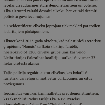
izcēlās arī sadursmes starp demonstrantiem un policiju.
Tika aizturēti vairāki desmiti cilvēku, bet vairāki desmiti
policistu guva ievainojumus.
50 neidentificētu cilvēku joprojām tiek meklēti par todien
izdarītajiem pārkāpumiem.
Tikmēr kopš 2023. gada oktobra, kad palestīniešu teroristu
grupējums "Hamās" sarīkoja slaktiņu Izraēlā,
noslepkavojot 1200 cilvēku, grupējumi, kas veido
Lielbritānijas Palestīnas koalīciju, sarīkojuši vismaz 33
lielas protesta akcijas.
Tajās policija regulāri aiztur cilvēkus, kas izdarījuši
rasistiski vai reliģiski motivētus pārkāpumus un citus
noziegumus.
Ierosinātas vairākas krimināllietas pret demonstrantiem,
kas skandējuši tādus saukļus kā "Nāvi Izraēlas
Aizsardzības spēkiem!" un "Globalizē intifadu!".