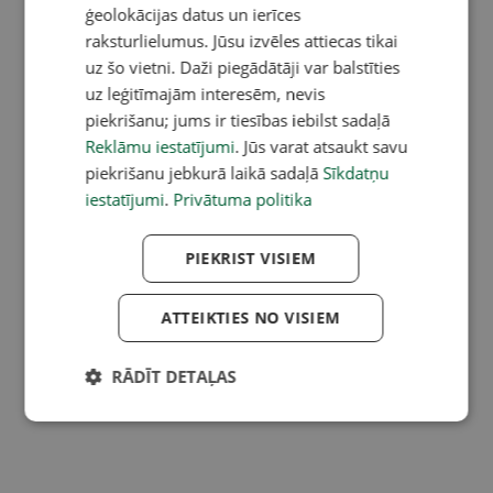
ģeolokācijas datus un ierīces
raksturlielumus. Jūsu izvēles attiecas tikai
uz šo vietni. Daži piegādātāji var balstīties
uz leģitīmajām interesēm, nevis
piekrišanu; jums ir tiesības iebilst sadaļā
Reklāmu iestatījumi
. Jūs varat atsaukt savu
piekrišanu jebkurā laikā sadaļā
Sīkdatņu
iestatījumi
.
Privātuma politika
PIEKRIST VISIEM
ATTEIKTIES NO VISIEM
RĀDĪT DETAĻAS