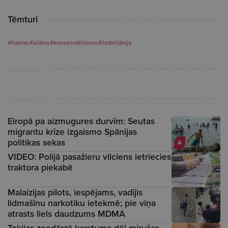
Tēmturi
#hamas
#islāms
#konservatīvisms
#lielbritānija
Reklāma
Turpini lasīt
Eiropā pa aizmugures durvīm: Seutas
migrantu krīze izgaismo Spānijas
politikas sekas
A
VIDEO: Polijā pasažieru vilciens ietriecies
traktora piekabē
Malaizijas pilots, iespējams, vadījis
lidmašīnu narkotiku ietekmē; pie viņa
atrasts liels daudzums MDMA