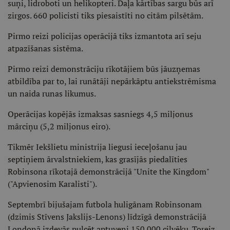
suņi, lidroboti un helikopteri. Daļa kārtības sargu būs arī
zirgos. 660 policisti tiks piesaistīti no citām pilsētām.
Pirmo reizi policijas operācijā tiks izmantota arī seju
atpazīšanas sistēma.
Pirmo reizi demonstrāciju rīkotājiem būs jāuzņemas
atbildība par to, lai runātāji nepārkāptu antiekstrēmisma
un naida runas likumus.
Operācijas kopējās izmaksas sasniegs 4,5 miljonus
mārciņu (5,2 miljonus eiro).
Tikmēr Iekšlietu ministrija liegusi ieceļošanu jau
septiņiem ārvalstniekiem, kas grasījās piedalīties
Robinsona rīkotajā demonstrācijā "Unite the Kingdom"
("Apvienosim Karalisti").
Septembrī bijušajam futbola huligānam Robinsonam
(dzimis Stīvens Jakslijs-Lenons) līdzīgā demonstrācijā
Londonā izdevās pulcēt aptuveni 150 000 cilvēku. Toreiz