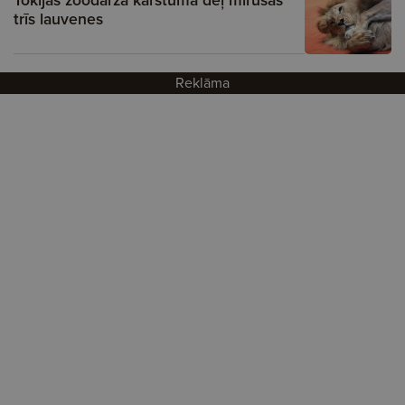
Tokijas zoodārzā karstuma dēļ mirušas
trīs lauvenes
Reklāma