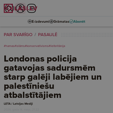
E-izdevumi
Grāmatas
Abonēt
PAR SVARĪGO
PASAULĒ
#hamas
#islāms
#konservatīvisms
#lielbritānija
Londonas policija
gatavojas sadursmēm
starp galēji labējiem un
palestīniešu
atbalstītājiem
LETA / Latvijas Mediji
2026. gada 14. maijs, 21:22