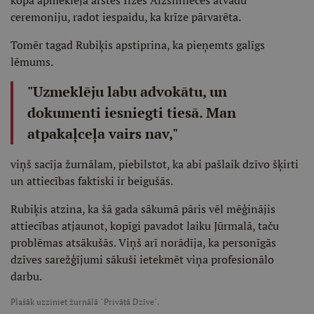
kopā apmeklēja ārstes Ilzes Aizsilnieces atvadu
ceremoniju, radot iespaidu, ka krīze pārvarēta.
Tomēr tagad Rubiķis apstiprina, ka pieņemts galīgs
lēmums.
"Uzmeklēju labu advokātu, un
dokumenti iesniegti tiesā. Man
atpakaļceļa vairs nav,"
viņš sacīja žurnālam, piebilstot, ka abi pašlaik dzīvo šķirti
un attiecības faktiski ir beigušās.
Rubiķis atzina, ka šā gada sākumā pāris vēl mēģinājis
attiecības atjaunot, kopīgi pavadot laiku Jūrmalā, taču
problēmas atsākušās. Viņš arī norādīja, ka personīgās
dzīves sarežģījumi sākuši ietekmēt viņa profesionālo
darbu.
Plašāk uzziniet žurnālā "Privātā Dzīve".