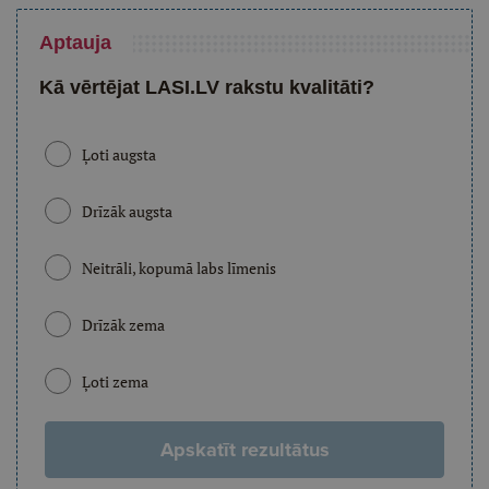
Aptauja
Kā vērtējat LASI.LV rakstu kvalitāti?
Ļoti augsta
Drīzāk augsta
Neitrāli, kopumā labs līmenis
Drīzāk zema
Ļoti zema
Apskatīt rezultātus