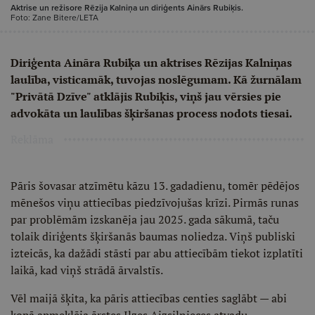
Aktrise un režisore Rēzija Kalniņa un diriģents Ainārs Rubiķis.
Foto: Zane Bitere/LETA
Diriģenta Aināra Rubiķa un aktrises Rēzijas Kalniņas
laulība, visticamāk, tuvojas noslēgumam. Kā žurnālam
"Privātā Dzīve" atklājis Rubiķis, viņš jau vērsies pie
advokāta un laulības šķiršanas process nodots tiesai.
Reklāma
Pāris šovasar atzīmētu kāzu 13. gadadienu, tomēr pēdējos
mēnešos viņu attiecības piedzīvojušas krīzi. Pirmās runas
par problēmām izskanēja jau 2025. gada sākumā, taču
tolaik diriģents šķiršanās baumas noliedza. Viņš publiski
izteicās, ka dažādi stāsti par abu attiecībām tiekot izplatīti
laikā, kad viņš strādā ārvalstīs.
Vēl maijā šķita, ka pāris attiecības centies saglābt — abi