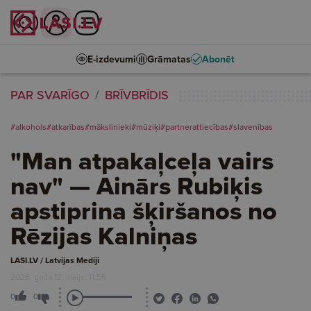
E-izdevumi
Grāmatas
Abonēt
PAR SVARĪGO
BRĪVBRĪDIS
#alkohols
#atkarības
#mākslinieki
#mūziķi
#partnerattiecības
#slavenības
"Man atpakaļceļa vairs
nav" — Ainārs Rubiķis
apstiprina šķiršanos no
Rēzijas Kalniņas
LASI.LV / Latvijas Mediji
2026. gada 12. maijs, 11:55
0
0