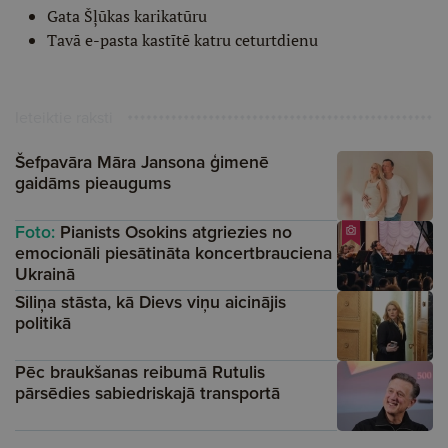
Gata Šļūkas karikatūru
Tavā e-pasta kastītē katru ceturtdienu
Ieteiktie raksti
Šefpavāra Māra Jansona ģimenē
gaidāms pieaugums
Foto:
Pianists Osokins atgriezies no
emocionāli piesātināta koncertbrauciena
Ukrainā
Siliņa stāsta, kā Dievs viņu aicinājis
politikā
Pēc braukšanas reibumā Rutulis
pārsēdies sabiedriskajā transportā