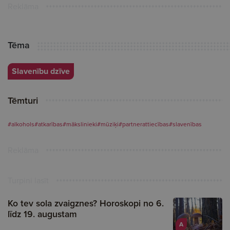
Reklāma
Tēma
Slavenību dzīve
Tēmturi
#alkohols
#atkarības
#mākslinieki
#mūziķi
#partnerattiecības
#slavenības
Reklāma
Turpini lasīt
Ko tev sola zvaigznes? Horoskopi no 6.
līdz 19. augustam
A