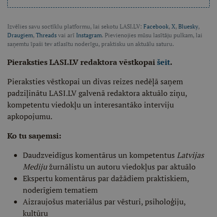
Izvēlies savu soctīklu platformu, lai sekotu LASI.LV:
Facebook
,
X
,
Bluesky
,
Draugiem
,
Threads
vai arī
Instagram
. Pievienojies mūsu lasītāju pulkam, lai
saņemtu īpaši tev atlasītu noderīgu, praktisku un aktuālu saturu.
Pieraksties LASI.LV redaktora vēstkopai
šeit
.
Pieraksties vēstkopai un divas reizes nedēļā saņem
padziļinātu LASI.LV galvenā redaktora aktuālo ziņu,
kompetentu viedokļu un interesantāko interviju
apkopojumu.
Ko tu saņemsi:
Daudzveidīgus komentārus un kompetentus
Latvijas
Mediju
žurnālistu un autoru viedokļus par aktuālo
Ekspertu komentārus par dažādiem praktiskiem,
noderīgiem tematiem
Aizraujošus materiālus par vēsturi, psiholoģiju,
kultūru