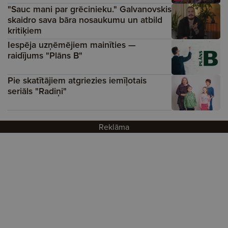
"Sauc mani par grēcinieku." Galvanovskis
skaidro sava bāra nosaukumu un atbild
kritiķiem
Iespēja uzņēmējiem mainīties —
raidījums "Plāns B"
Pie skatītājiem atgriezies iemīļotais
seriāls "Radiņi"
Reklāma