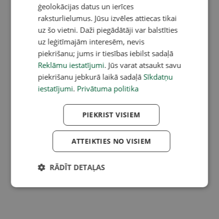
ģeolokācijas datus un ierīces
raksturlielumus. Jūsu izvēles attiecas tikai
uz šo vietni. Daži piegādātāji var balstīties
uz leģitīmajām interesēm, nevis
piekrišanu; jums ir tiesības iebilst sadaļā
Reklāmu iestatījumi
. Jūs varat atsaukt savu
piekrišanu jebkurā laikā sadaļā
Sīkdatņu
iestatījumi
.
Privātuma politika
PIEKRIST VISIEM
ATTEIKTIES NO VISIEM
RĀDĪT DETAĻAS