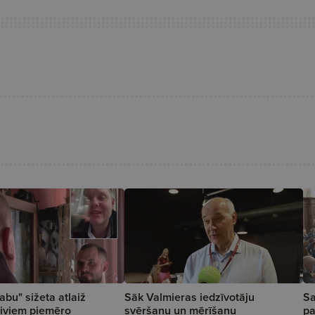
abu" sižeta atlaiž
Sāk Valmieras iedzīvotāju
Sa
 diviem piemēro
svēršanu un mērīšanu
pa