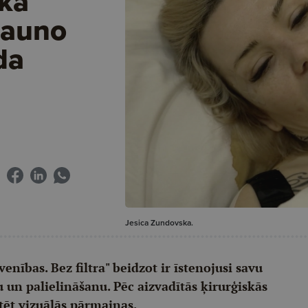
ka
jauno
da
Jesica Zundovska.
enības. Bez filtra" beidzot ir īstenojusi savu
 un palielināšanu. Pēc aizvadītās ķirurģiskās
tēt vizuālās pārmaiņas.