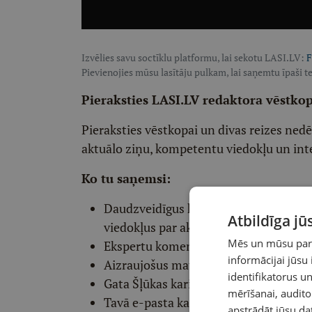
Izvēlies savu soctīklu platformu, lai sekotu LASI.LV:
F
Pievienojies mūsu lasītāju pulkam, lai saņemtu īpaši te
Pieraksties LASI.LV redaktora vēstko
Pieraksties vēstkopai un divas reizes ned
aktuālo ziņu, kompetentu viedokļu un int
Ko tu saņemsi:
Daudzveidīgus komentārus un komp
Atbildīga j
viedokļus par aktuālo
Mēs un mūsu partn
Ekspertu komentārus par dažādiem p
informācijai jūsu
Aizraujošus materiālus par vēsturi, ps
identifikatorus 
Gata Šļūkas karikatūru
mērīšanai, audit
Tavā e-pasta kastītē katru ceturtdien
apstrādāt jūsu da