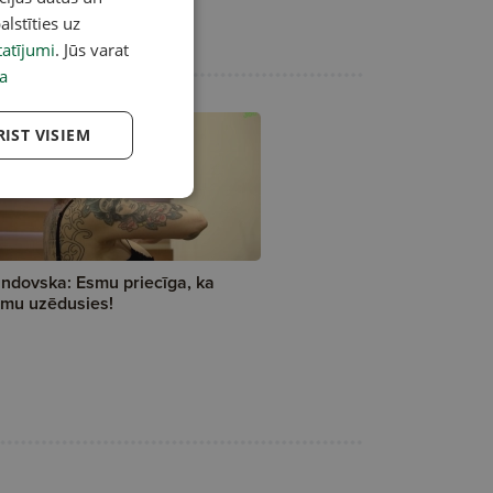
alstīties uz
atījumi
. Jūs varat
a
RIST VISIEM
ndovska: Esmu priecīga, ka
mu uzēdusies!