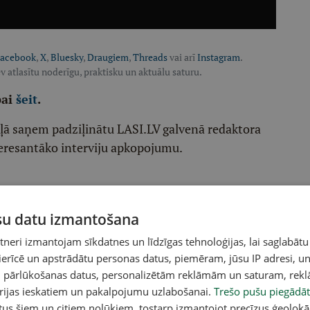
acebook
,
X
,
Bluesky
,
Draugiem
,
Threads
vai arī
Instagram
.
v atlasītu noderīgu, praktisku un aktuālu saturu.
pai
šeit
.
ēļā saņem padziļinātu LASI.LV galvenā redaktora
eresantāko interviju apkopojumu.
etentus
Latvijas Mediju
žurnālistu un autoru
ūsu datu izmantošana
eri izmantojam sīkdatnes un līdzīgas tehnoloģijas, lai saglabātu
raktiskiem, noderīgiem tematiem
 ierīcē un apstrādātu personas datus, piemēram, jūsu IP adresi, un
iholoģiju, kultūru
un pārlūkošanas datus, personalizētām reklāmām un saturam, rek
orijas ieskatiem un pakalpojumu uzlabošanai.
Trešo pušu piegādāt
u
tus šiem un citiem nolūkiem, tostarp izmantojot precīzus ģeolokā