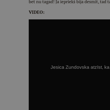
bet nu tagad! Ja iepriekš bija desmit, tad 
VIDEO: