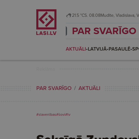
21.5 °C
S. 08.08
Mudī
PAR SVARĪGO
AKTUĀLI
•
LATVIJĀ
•
PASAULĒ
•
SP
Reklāma
PAR SVARĪGO
AKTUĀLI
#slavenības
#šovi
#tv