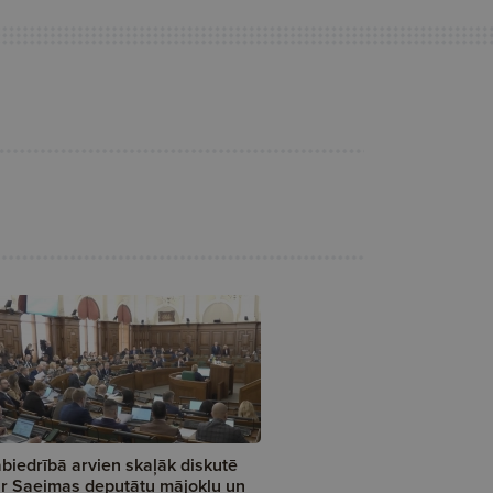
biedrībā arvien skaļāk diskutē
r Saeimas deputātu mājokļu un