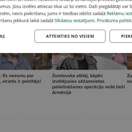
umus. Jūsu izvēles attiecas tikai uz šo vietni. Daži piegādātāji var b
sēm, nevis piekrišanu; jums ir tiesības iebilst sadaļā
Reklāmu iest
rišanu jebkurā laikā sadaļā
Sīkdatņu iestatījumi
.
Privātuma politik
AS
ATTEIKTIES NO VISIEM
PIEK
: Es neesmu par
Zundovska atklāj, kāpēc
Zu
 vīrietis ir pelnītājs!
izvēlējusies sēžamvietas
es
palielināšanas operāciju veikt tieši
Armēnijā