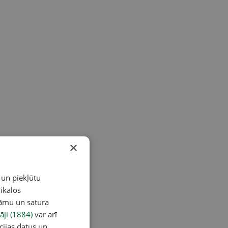
×
 un piekļūtu
ikālos
lāmu un satura
āji (1884)
var arī
cijas datus un