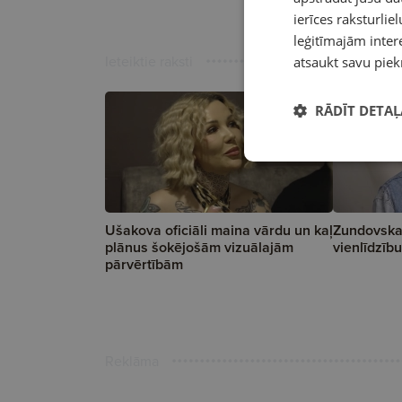
ierīces raksturliel
leģitīmajām intere
Ieteiktie raksti
atsaukt savu piek
RĀDĪT DETAĻ
Ušakova oficiāli maina vārdu un kaļ
Zundovska
plānus šokējošām vizuālajām
vienlīdzību,
pārvērtībām
Reklāma