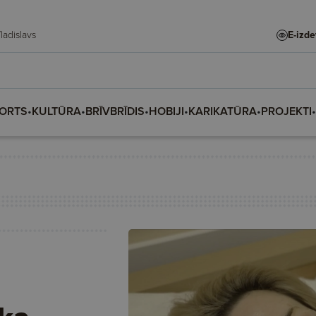
te, Vladislava, Vladislavs
E-izd
ORTS
•
KULTŪRA
•
BRĪVBRĪDIS
•
HOBIJI
•
KARIKATŪRA
•
PROJEKTI
•