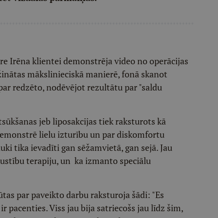
e Irēna klientei demonstrēja video no operācijas
ūžinātas mākslinieciskā manierē, fonā skanot
ar redzēto, nodēvējot rezultātu par "saldu
sūkšanas jeb liposakcijas tiek raksturots kā
demonstrē lielu izturību un par diskomfortu
uki tika ievadīti gan sēžamvietā, gan sejā. Jau
 kustību terapiju, un ka izmanto speciālu
tas par paveikto darbu raksturoja šādi: "Es
ir pacenties. Viss jau bija satriecošs jau līdz šim,