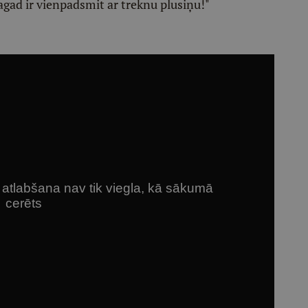
tagad ir vienpadsmit ar treknu plusiņu!"