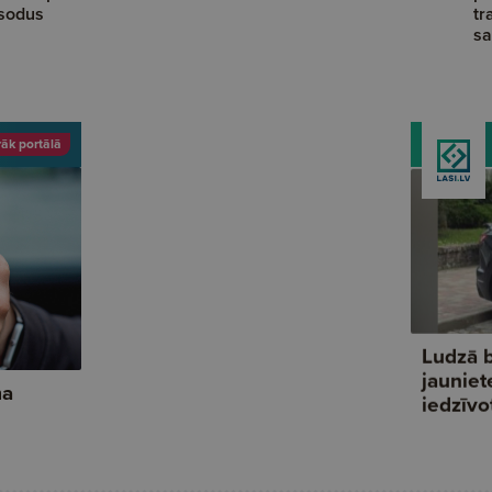
rsodus
tr
sa