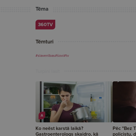
Tēma
360TV
Tēmturi
#slavenības
#šovi
#tv
Turpini lasīt
A
Ko neēst karstā laikā?
Pēc "Bez T
Gastroenterologs skaidro, kā
policistu,