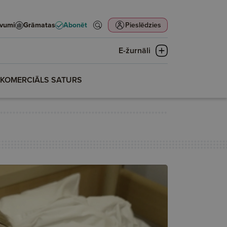
evumi
Grāmatas
Abonēt
Pieslēdzies
E-žurnāli
KOMERCIĀLS SATURS