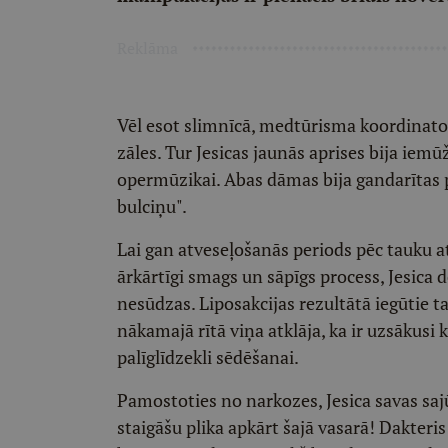
Reklāma
Vēl esot slimnīcā, medtūrisma koordinator
zāles. Tur Jesicas jaunās aprises bija iem
opermūzikai. Abas dāmas bija gandarītas p
bulciņu".
Lai gan atveseļošanās periods pēc tauku at
ārkārtīgi smags un sāpīgs process, Jesica 
nesūdzas. Liposakcijas rezultātā iegūtie ta
nākamajā rītā viņa atklāja, ka ir uzsākusi
palīglīdzekli sēdēšanai.
Pamostoties no narkozes, Jesica savas sajū
staigāšu plika apkārt šajā vasarā! Dakteris 