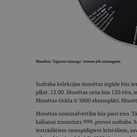
Monētas "Līgavas vainags" reverss jeb aizmugure.
Sudraba kolekcijas monētas iegāde būs ie
plkst. 12.00. Monētas cena būs 120 eiro, i
Monētas tirāža ir 3000 eksemplāri. Monēt
Monētas nominālvērtība būs pieci eiro. Tā
kalšanai izmantots 999. proves sudrabs. M
iestrādātiem caurspīdīgiem kristāliem, sa