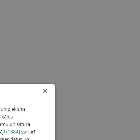
×
 un piekļūtu
ikālos
lāmu un satura
āji (1884)
var arī
cijas datus un