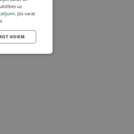
alstīties uz
atījumi
. Jūs varat
a
RIST VISIEM