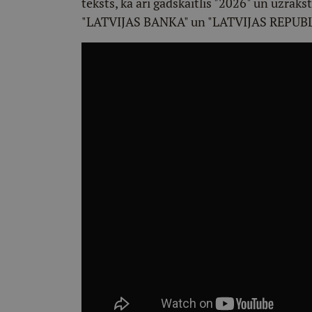
teksts, kā arī gadskaitlis "2026" un uzrak
"LATVIJAS BANKA" un "LATVIJAS REPUBL