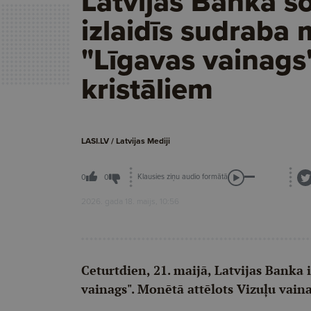
Latvijas Banka š
izlaidīs sudraba
"Līgavas vainags
kristāliem
LASI.LV / Latvijas Mediji
Klausies ziņu audio formātā
0
0
2026. gada 18. maijs, 10:56
Ceturtdien, 21. maijā, Latvijas Banka 
vainags". Monētā attēlots Vizuļu vainag