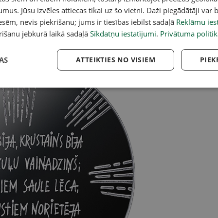
mu akcentē seši caurspīdīgi kristāli.
umus. Jūsu izvēles attiecas tikai uz šo vietni. Daži piegādātāji var b
sēm, nevis piekrišanu; jums ir tiesības iebilst sadaļā
Reklāmu iest
sliniece Ligita Franckeviča.
rišanu jebkurā laikā sadaļā
Sīkdatņu iestatījumi
.
Privātuma politik
AS
ATTEIKTIES NO VISIEM
PIEK