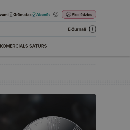
evumi
Grāmatas
Abonēt
Pieslēdzies
E-žurnāli
KOMERCIĀLS SATURS