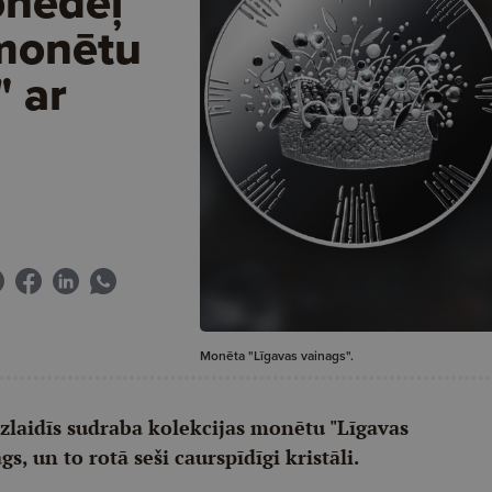
onedēļ
 monētu
" ar
Monēta "Līgavas vainags".
izlaidīs sudraba kolekcijas monētu "Līgavas
s, un to rotā seši caurspīdīgi kristāli.