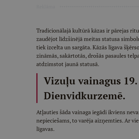
Reklāma
Tradicionālajā kultūrā kāzas ir pārejas ritu
zaudējot līdzšinējā meitas statusa simbolu
tiek izcelta un sargāta. Kāzās līgava šķēr
zināmās, sakārtotās, drošās pasaules telpa
atdzimstot jaunā statusā.
Vizuļu vainagus 19.
Dienvidkurzemē.
Atļauties šāda vainaga iegādi ikviens neva
nepieciešams, to varēja aizņemties. Ar vien
līgavas.