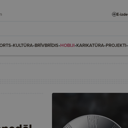
dars
E-izd
ORTS
•
KULTŪRA
•
BRĪVBRĪDIS
•
HOBIJI
•
KARIKATŪRA
•
PROJEKTI
•