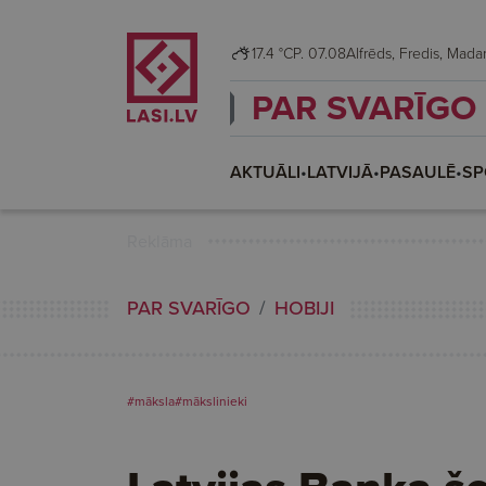
17.4 °C
P. 07.08
Alfrēds, Fredis, Ma
PAR SVARĪGO
AKTUĀLI
•
LATVIJĀ
•
PASAULĒ
•
SP
Reklāma
PAR SVARĪGO
HOBIJI
#māksla
#mākslinieki