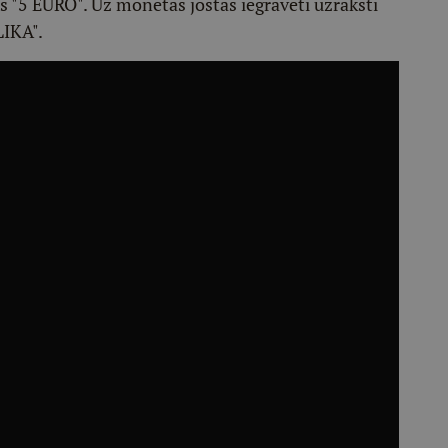
sts "5 EURO". Uz monētas jostas iegravēti uzraksti
IKA".