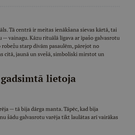
āls. Tā centrā ir meitas ienākšana sievas kārtā, tai
 — vainagu. Kāzu rituālā līgava ar īpašo galvasrotu
so robežu starp divām pasaulēm, pārejot no
s citā, jaunā un svešā, simboliski mirstot un
 gadsimtā lietoja
rēja — tā bija dārga manta. Tāpēc, kad bija
u šādu galvasrotu varēja tikt laulātas arī vairākas