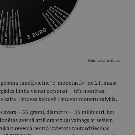
Foto:
Latvijas Banka
spējama tīmekļvietnē "e-monetas.lv" no 21. maija
egādes limits vienai personai — trīs monētas.
a kalta Lietuvas kaltuvē Lietuvos monetu kalykla.
s svars — 22 grami, diametrs — 35 milimetri, bet
onētas aversā attēlots vizuļu vainags ar sešiem
vukārt reversā centrā izvietots tautasdziesmas