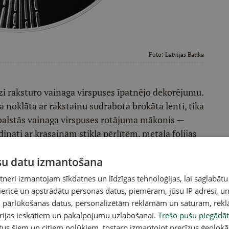
Foto:
Latvijas Banka
i raksturo vainaga virspuses īpatnējo dekorējumu.
 noklāta ar rakstainu sudrabota brokāta lenti, tika
m balstās vainaga virspuses rotājuma mākonis —
ināti ar krāsainām stikla pērlītēm, metāla folijas
m jeb vizuļiem, radot šķietami haotiska mākoņa
 valkātājas kustības ripiņas sakustas un nemitīgi
ūsu datu izmantošana
 rada tikko sadzirdamu skaņu. Vainags, kas rotā
eri izmantojam sīkdatnes un līdzīgas tehnoloģijas, lai saglabātu
atmirdzot ar plānu sudraba kārtiņu pārklātajās
 ierīcē un apstrādātu personas datus, piemēram, jūsu IP adresi, un
un pārlūkošanas datus, personalizētām reklāmām un saturam, rek
orijas ieskatiem un pakalpojumu uzlabošanai.
Trešo pušu piegādāt
si māksliniece Dace Lielā, kura tajā pārnesusi
tus šiem un citiem nolūkiem, tostarp izmantojot precīzus ģeolokā