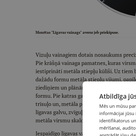
Monētas "Līgavas vainags" averss jeb priekšpuse.
Vizuļu vainagiem dotais nosaukums precīz
Pie krāšņā vainaga pamatnes, kuras virsma
iestiprināti metāla stiepļu kūlīši. Uz tie
dažādu formu metāla stiepļu vijumi, papild
ziediņiem un plānām gluda metāla ripiņā
formu. Pie katras gaisa vēsmas un vainaga
Atbildīga j
trīsuļo un, metāla plāksnītēm saskaroties,
Mēs un mūsu partn
līgavas galvu, zvīguļo un vizuļo, gaismai 
informācijai jūsu
metāla virsmu skaldnēs.
identifikatorus 
mērīšanai, audit
Iespaidīgo līgavas vainagu monētā attēloju
apstrādāt jūsu da