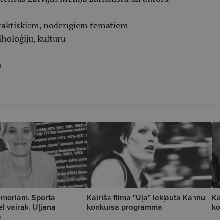
raktiskiem, noderīgiem tematiem
iholoģiju, kultūru
u
emoriam. Sporta
Kairiša filma "Uļa" iekļauta Kannu
Ka
ēl vairāk. Uļjana
konkursa programmā
ko
a