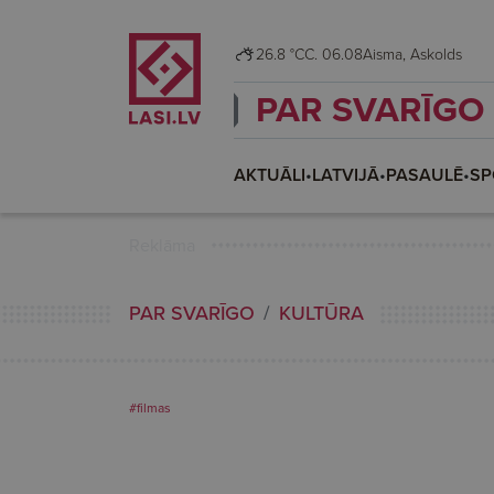
26.8 °C
C. 06.08
Aisma, Askolds
PAR SVARĪGO
AKTUĀLI
•
LATVIJĀ
•
PASAULĒ
•
SP
Reklāma
PAR SVARĪGO
KULTŪRA
#filmas