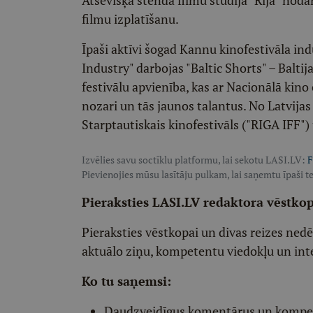
filmu izplatīšanu.
Īpaši aktīvi šogad Kannu kinofestivāla in
Industry" darbojas "Baltic Shorts" – Baltij
festivālu apvienība, kas ar Nacionālā kino 
nozari un tās jaunos talantus. No Latvijas 
Starptautiskais kinofestivāls ("RIGA IFF")
Izvēlies savu soctīklu platformu, lai sekotu LASI.LV:
F
Pievienojies mūsu lasītāju pulkam, lai saņemtu īpaši te
Pieraksties LASI.LV redaktora vēstko
Pieraksties vēstkopai un divas reizes ned
aktuālo ziņu, kompetentu viedokļu un int
Ko tu saņemsi:
Daudzveidīgus komentārus un komp