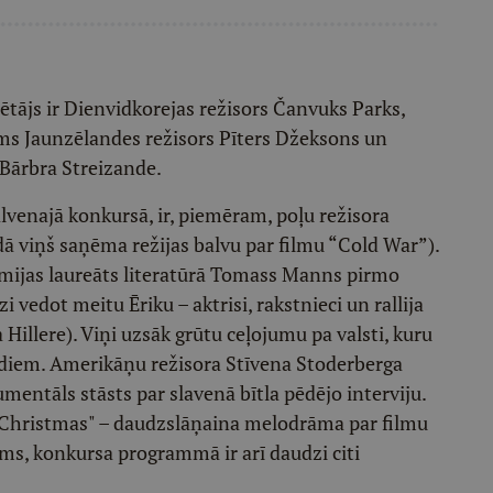
tājs ir Dienvidkorejas režisors Čanvuks Parks,
ms Jaunzēlandes režisors Pīters Džeksons un
 Bārbra Streizande.
lvenajā konkursā, ir, piemēram, poļu režisora
dā viņš saņēma režijas balvu par filmu “Cold War”).
ēmijas laureāts literatūrā Tomass Manns pirmo
zi vedot meitu Ēriku – aktrisi, rakstnieci un rallija
 Hillere). Viņi uzsāk grūtu ceļojumu pa valsti, kuru
adiem. Amerikāņu režisora Stīvena Stoderberga
mentāls stāsts par slavenā bītla pēdējo interviju.
 Christmas" – daudzslāņaina melodrāma par filmu
s, konkursa programmā ir arī daudzi citi