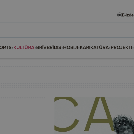
E-izd
ORTS
•
KULTŪRA
•
BRĪVBRĪDIS
•
HOBIJI
•
KARIKATŪRA
•
PROJEKTI
•