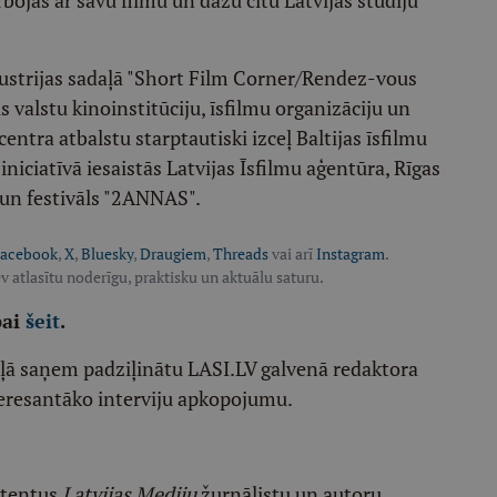
dustrijas sadaļā "Short Film Corner/Rendez-vous
as valstu kinoinstitūciju, īsfilmu organizāciju un
centra atbalstu starptautiski izceļ Baltijas īsfilmu
iniciatīvā iesaistās Latvijas Īsfilmu aģentūra, Rīgas
 un festivāls "2ANNAS".
acebook
,
X
,
Bluesky
,
Draugiem
,
Threads
vai arī
Instagram
.
v atlasītu noderīgu, praktisku un aktuālu saturu.
pai
šeit
.
ēļā saņem padziļinātu LASI.LV galvenā redaktora
eresantāko interviju apkopojumu.
etentus
Latvijas Mediju
žurnālistu un autoru