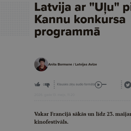
Latvija ar "Uļu" 
Kannu konkursa
programmā
Anita Bormane / Latvijas Avīze
Klausies ziņu audio formātā
1
0
2026. gada 13. maijs, 11:20
Vakar Francijā sākās un līdz 23. maij
kinofestivāls.