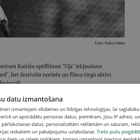
Foto:
Publicitātes
iestura Kairiša spēlfilmas "Uļa" iekļaušana
d", bet festivāla norisēs un filmu tirgū aktīvi
fesionāļi.
s pirmizrāde šajā kinoindustrijas epicentrā ir
ūsu datu izmantošana
go Media" producētā spēlfilma, Latvijas, Polijas,
eri izmantojam sīkdatnes un līdzīgas tehnoloģijas, lai saglabātu
ya", kas veidota pēc galvenās lomas tēlotāja,
 ierīcē un apstrādātu personas datus, piemēram, jūsu IP adresi, un
asīta vienam no diviem galvenajiem Kannu
un pārlūkošanas datus, personalizētām reklāmām un saturam, rek
iks 21. maijā, un tai paredzēts arī tirgus seanss.
orijas ieskatiem un pakalpojumu uzlabošanai.
Trešo pušu piegādāt
tus šiem un citiem nolūkiem, tostarp izmantojot precīzus ģeolokā