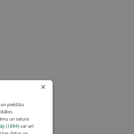
×
 un piekļūtu
ikālos
lāmu un satura
āji (1884)
var arī
cijas datus un