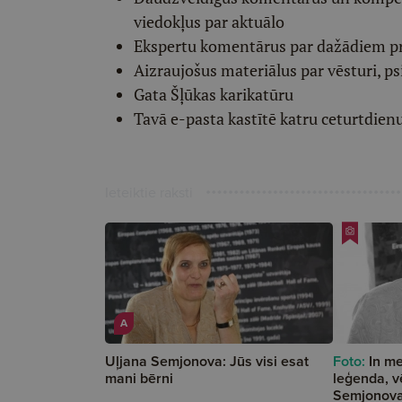
viedokļus par aktuālo
Ekspertu komentārus par dažādiem p
Aizraujošus materiālus par vēsturi, ps
Gata Šļūkas karikatūru
Tavā e-pasta kastītē katru ceturtdien
Ieteiktie raksti
A
Uļjana Semjonova: Jūs visi esat
Foto:
In m
mani bērni
leģenda, v
Semjonov