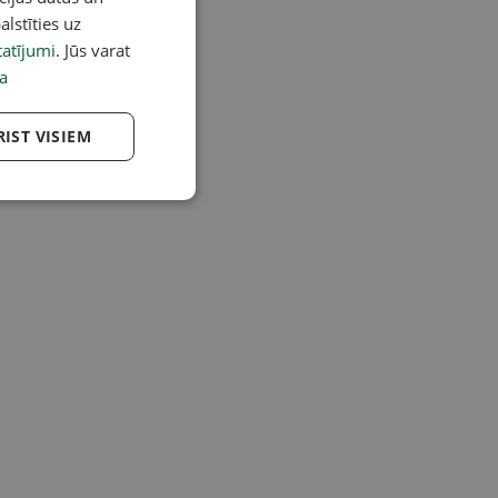
alstīties uz
atījumi
. Jūs varat
a
RIST VISIEM