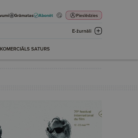
evumi
Grāmatas
Abonēt
Pieslēdzies
E-žurnāli
KOMERCIĀLS SATURS