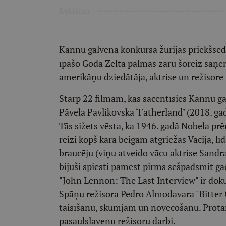
Reklāma
Kannu galvenā konkursa žūrijas priekšsēdē
īpašo Goda Zelta palmas zaru šoreiz saņe
amerikāņu dziedātāja, aktrise un režisore
Starp 22 filmām, kas sacentīsies Kannu ga
Pāvela Pavlikovska ‘Fatherland’ (2018. ga
Tās sižets vēsta, ka 1946. gadā Nobela pr
reizi kopš kara beigām atgriežas Vācijā, līd
braucēju (viņu atveido vācu aktrise Sandra
bijuši spiesti pamest pirms sešpadsmit g
"John Lennon: The Last Interview" ir doku
Spāņu režisora Pedro Almodavara "Bitter
taisīšanu, skumjām un novecošanu. Protam
pasaulslavenu režisoru darbi.