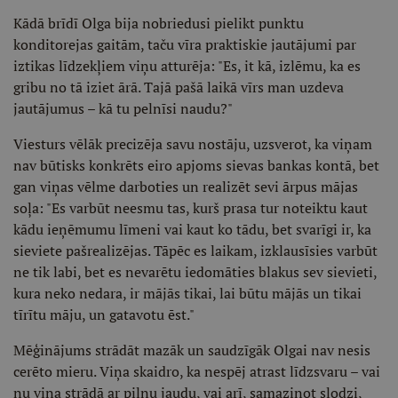
Kādā brīdī Olga bija nobriedusi pielikt punktu
konditorejas gaitām, taču vīra praktiskie jautājumi par
iztikas līdzekļiem viņu atturēja: "Es, it kā, izlēmu, ka es
gribu no tā iziet ārā. Tajā pašā laikā vīrs man uzdeva
jautājumus – kā tu pelnīsi naudu?"
Viesturs vēlāk precizēja savu nostāju, uzsverot, ka viņam
nav būtisks konkrēts eiro apjoms sievas bankas kontā, bet
gan viņas vēlme darboties un realizēt sevi ārpus mājas
soļa: "Es varbūt neesmu tas, kurš prasa tur noteiktu kaut
kādu ieņēmumu līmeni vai kaut ko tādu, bet svarīgi ir, ka
sieviete pašrealizējas. Tāpēc es laikam, izklausīsies varbūt
ne tik labi, bet es nevarētu iedomāties blakus sev sievieti,
kura neko nedara, ir mājās tikai, lai būtu mājās un tikai
tīrītu māju, un gatavotu ēst."
Mēģinājums strādāt mazāk un saudzīgāk Olgai nav nesis
cerēto mieru. Viņa skaidro, ka nespēj atrast līdzsvaru – vai
nu viņa strādā ar pilnu jaudu, vai arī, samazinot slodzi,