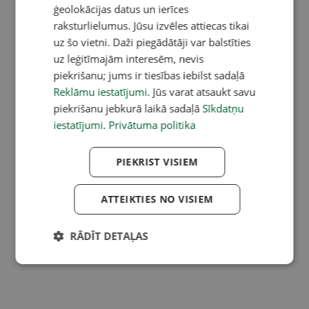
ģeolokācijas datus un ierīces
raksturlielumus. Jūsu izvēles attiecas tikai
uz šo vietni. Daži piegādātāji var balstīties
uz leģitīmajām interesēm, nevis
piekrišanu; jums ir tiesības iebilst sadaļā
Reklāmu iestatījumi
. Jūs varat atsaukt savu
piekrišanu jebkurā laikā sadaļā
Sīkdatņu
iestatījumi
.
Privātuma politika
PIEKRIST VISIEM
ATTEIKTIES NO VISIEM
RĀDĪT DETAĻAS