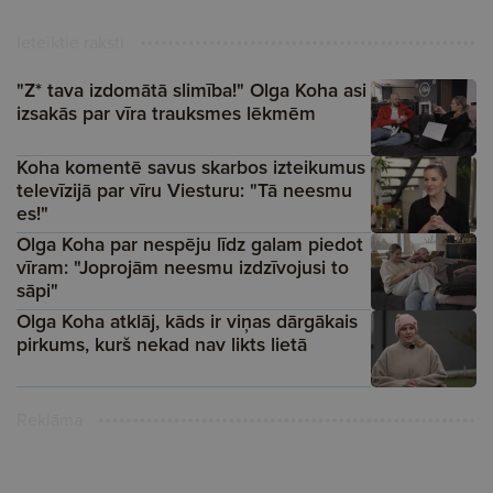
Ieteiktie raksti
"Z* tava izdomātā slimība!" Olga Koha asi
izsakās par vīra trauksmes lēkmēm
Koha komentē savus skarbos izteikumus
televīzijā par vīru Viesturu: "Tā neesmu
es!"
Olga Koha par nespēju līdz galam piedot
vīram: "Joprojām neesmu izdzīvojusi to
sāpi"
Olga Koha atklāj, kāds ir viņas dārgākais
pirkums, kurš nekad nav likts lietā
Reklāma