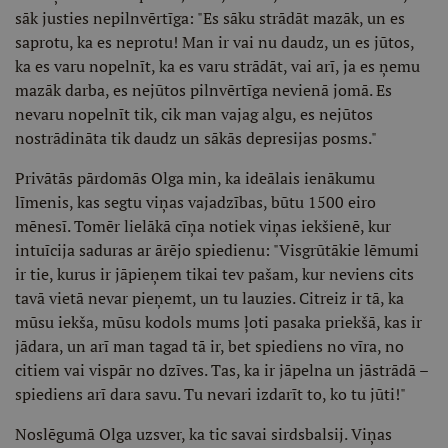
sāk justies nepilnvērtīga: "Es sāku strādāt mazāk, un es
saprotu, ka es neprotu! Man ir vai nu daudz, un es jūtos,
ka es varu nopelnīt, ka es varu strādāt, vai arī, ja es ņemu
mazāk darba, es nejūtos pilnvērtīga nevienā jomā. Es
nevaru nopelnīt tik, cik man vajag algu, es nejūtos
nostrādināta tik daudz un sākās depresijas posms."
Privātās pārdomās Olga min, ka ideālais ienākumu
līmenis, kas segtu viņas vajadzības, būtu 1500 eiro
mēnesī. Tomēr lielākā cīņa notiek viņas iekšienē, kur
intuīcija saduras ar ārējo spiedienu: "Visgrūtākie lēmumi
ir tie, kurus ir jāpieņem tikai tev pašam, kur neviens cits
tavā vietā nevar pieņemt, un tu lauzies. Citreiz ir tā, ka
mūsu iekša, mūsu kodols mums ļoti pasaka priekšā, kas ir
jādara, un arī man tagad tā ir, bet spiediens no vīra, no
citiem vai vispār no dzīves. Tas, ka ir jāpelna un jāstrādā –
spiediens arī dara savu. Tu nevari izdarīt to, ko tu jūti!"
Noslēgumā Olga uzsver, ka tic savai sirdsbalsij. Viņas