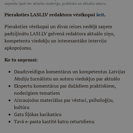
saņemtu īpaši tev atlasītu noderīgu, praktisku un aktuālu saturu.
Pieraksties LASI.LV redaktora vēstkopai
šeit
.
Pieraksties vēstkopai un divas reizes nedēļā saņem
padziļinātu LASI.LV galvenā redaktora aktuālo ziņu,
kompetentu viedokļu un interesantāko interviju
apkopojumu.
Ko tu saņemsi:
Daudzveidīgus komentārus un kompetentus
Latvijas
Mediju
žurnālistu un autoru viedokļus par aktuālo
Ekspertu komentārus par dažādiem praktiskiem,
noderīgiem tematiem
Aizraujošus materiālus par vēsturi, psiholoģiju,
kultūru
Gata Šļūkas karikatūru
Tavā e-pasta kastītē katru ceturtdienu