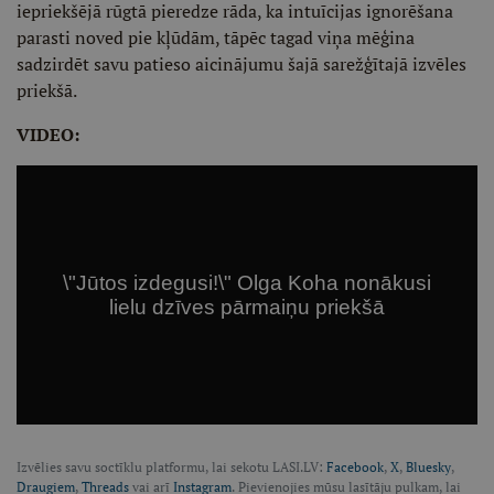
iepriekšējā rūgtā pieredze rāda, ka intuīcijas ignorēšana
parasti noved pie kļūdām, tāpēc tagad viņa mēģina
sadzirdēt savu patieso aicinājumu šajā sarežģītajā izvēles
priekšā.
VIDEO:
Izvēlies savu soctīklu platformu, lai sekotu LASI.LV:
Facebook
,
X
,
Bluesky
,
Draugiem
,
Threads
vai arī
Instagram
. Pievienojies mūsu lasītāju pulkam, lai