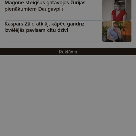
Magone steigšus gatavojas žūrijas
pienākumiem Daugavpilī
Kaspars Zāle atklāj, kāpēc gandrīz
izvēlējās pavisam citu dzīvi
Reklāma