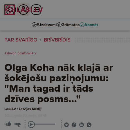
E-izdevumi
Grāmatas
Abonēt
PAR SVARĪGO
BRĪVBRĪDIS
#slavenības
#šovi
#tv
Olga Koha nāk klajā ar
šokējošu paziņojumu:
"Man tagad ir tāds
dzīves posms…"
LASI.LV / Latvijas Mediji
2026. gada 20. maijs, 09:45
0
0