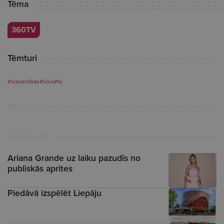
Tēma
360TV
Tēmturi
#slavenības
#šovi
#tv
Reklāma
Turpini lasīt
Ariana Grande uz laiku pazudīs no
publiskās aprites
Piedāvā izspēlēt Liepāju