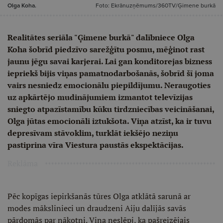
Olga Koha.
Foto: Ekrānuzņēmums/360TV/Ģimene burkā
Realitātes seriāla "Ģimene burkā" dalībniece Olga
Koha šobrīd piedzīvo sarežģītu posmu, mēģinot rast
jaunu jēgu savai karjerai. Lai gan konditorejas bizness
iepriekš bijis viņas pamatnodarbošanās, šobrīd šī joma
vairs nesniedz emocionālu piepildījumu. Neraugoties
uz apkārtējo mudinājumiem izmantot televīzijas
sniegto atpazīstamību kūku tirdzniecības veicināšanai,
Olga jūtas emocionāli iztukšota. Viņa atzīst, ka ir tuvu
depresīvam stāvoklim, turklāt iekšējo neziņu
pastiprina vīra Viestura paustās ekspektācijas.
Reklāma
Pēc kopīgas iepirkšanās tūres Olga atklātā sarunā ar
modes mākslinieci un draudzeni Aiju dalījās savās
pārdomās par nākotni. Viņa neslēpj, ka pašreizējais