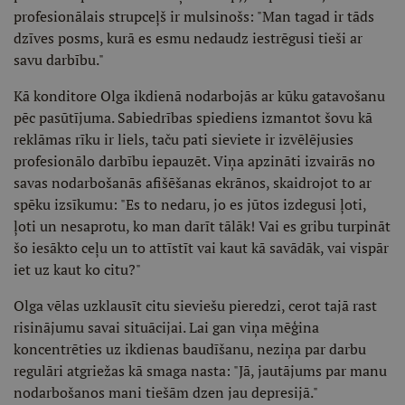
profesionālais strupceļš ir mulsinošs: "Man tagad ir tāds
dzīves posms, kurā es esmu nedaudz iestrēgusi tieši ar
savu darbību."
Kā konditore Olga ikdienā nodarbojās ar kūku gatavošanu
pēc pasūtījuma. Sabiedrības spiediens izmantot šovu kā
reklāmas rīku ir liels, taču pati sieviete ir izvēlējusies
profesionālo darbību iepauzēt. Viņa apzināti izvairās no
savas nodarbošanās afišēšanas ekrānos, skaidrojot to ar
spēku izsīkumu: "Es to nedaru, jo es jūtos izdegusi ļoti,
ļoti un nesaprotu, ko man darīt tālāk! Vai es gribu turpināt
šo iesākto ceļu un to attīstīt vai kaut kā savādāk, vai vispār
iet uz kaut ko citu?"
Olga vēlas uzklausīt citu sieviešu pieredzi, cerot tajā rast
risinājumu savai situācijai. Lai gan viņa mēģina
koncentrēties uz ikdienas baudīšanu, neziņa par darbu
regulāri atgriežas kā smaga nasta: "Jā, jautājums par manu
nodarbošanos mani tiešām dzen jau depresijā."