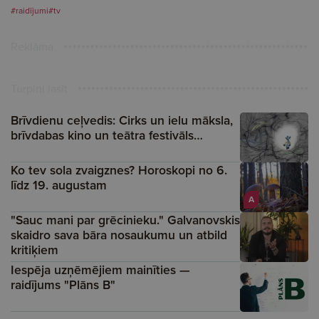
#raidījumi
#tv
Reklāma
Turpini lasīt
Brīvdienu ceļvedis: Cirks un ielu māksla,
brīvdabas kino un teātra festivāls…
Ko tev sola zvaigznes? Horoskopi no 6.
līdz 19. augustam
A
"Sauc mani par grēcinieku." Galvanovskis
skaidro sava bāra nosaukumu un atbild
kritiķiem
Iespēja uzņēmējiem mainīties —
raidījums "Plāns B"