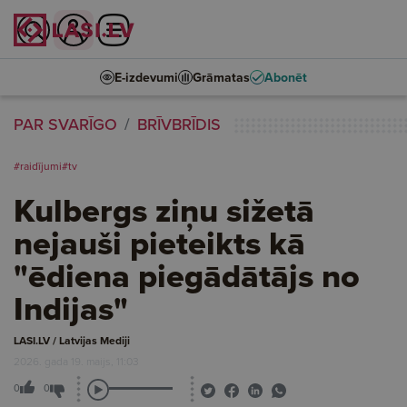
E-izdevumi
Grāmatas
Abonēt
PAR SVARĪGO
BRĪVBRĪDIS
#raidījumi
#tv
Kulbergs ziņu sižetā
nejauši pieteikts kā
"ēdiena piegādātājs no
Indijas"
LASI.LV / Latvijas Mediji
2026. gada 19. maijs, 11:03
0
0