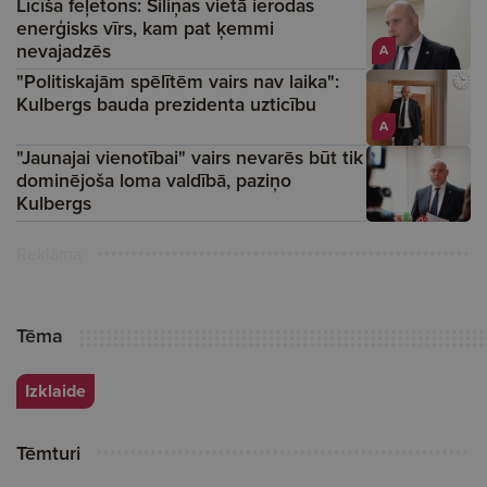
Līcīša feļetons: Siliņas vietā ierodas
enerģisks vīrs, kam pat ķemmi
nevajadzēs
A
"Politiskajām spēlītēm vairs nav laika":
Kulbergs bauda prezidenta uzticību
A
"Jaunajai vienotībai" vairs nevarēs būt tik
dominējoša loma valdībā, paziņo
Kulbergs
Reklāma
Tēma
Izklaide
Tēmturi