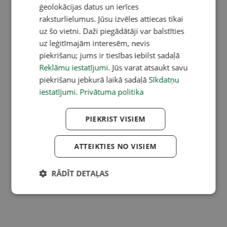
ģeolokācijas datus un ierīces
raksturlielumus. Jūsu izvēles attiecas tikai
uz šo vietni. Daži piegādātāji var balstīties
uz leģitīmajām interesēm, nevis
piekrišanu; jums ir tiesības iebilst sadaļā
Reklāmu iestatījumi
. Jūs varat atsaukt savu
piekrišanu jebkurā laikā sadaļā
Sīkdatņu
iestatījumi
.
Privātuma politika
PIEKRIST VISIEM
ATTEIKTIES NO VISIEM
RĀDĪT DETAĻAS