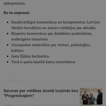
apkopojumu.
Ko tu saņemsi:
Daudzveidīgus komentārus un kompetentus
Latvijas
Mediju
žurnālistu un autoru viedokļus par aktuālo
Ekspertu komentārus par dažādiem praktiskiem,
noderīgiem tematiem
Aizraujošus materiālus par vēsturi, psiholoģiju,
kultūru
Gata Šļūkas karikatūru
Tavā e-pasta kastītē katru ceturtdienu
Ieteiktie raksti
Sarunas par valdības izveidi turpinās bez
"Progresīvajiem"