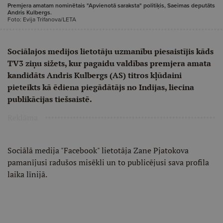
Premjera amatam nominētais "Apvienotā saraksta" politiķis, Saeimas deputāts
Andris Kulbergs.
Foto: Evija Trifanova/LETA
Sociālajos medijos lietotāju uzmanību piesaistījis kāds
TV3 ziņu sižets, kur pagaidu valdības premjera amata
kandidāts Andris Kulbergs (AS) titros kļūdaini
pieteikts kā ēdiena piegādātājs no Indijas, liecina
publikācijas tiešsaistē.
Reklāma
Sociālā medija "Facebook" lietotāja Zane Pjatokova
pamanījusi radušos misēkli un to publicējusi sava profila
laika līnijā.