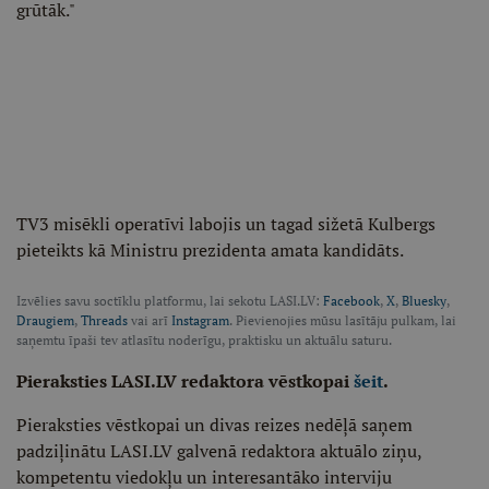
grūtāk."
TV3 misēkli operatīvi labojis un tagad sižetā Kulbergs
pieteikts kā Ministru prezidenta amata kandidāts.
Izvēlies savu soctīklu platformu, lai sekotu LASI.LV:
Facebook
,
X
,
Bluesky
,
Draugiem
,
Threads
vai arī
Instagram
. Pievienojies mūsu lasītāju pulkam, lai
saņemtu īpaši tev atlasītu noderīgu, praktisku un aktuālu saturu.
Pieraksties LASI.LV redaktora vēstkopai
šeit
.
Pieraksties vēstkopai un divas reizes nedēļā saņem
padziļinātu LASI.LV galvenā redaktora aktuālo ziņu,
kompetentu viedokļu un interesantāko interviju