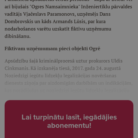
arī bijušais "Ogres Namsaimnieka" Inženiertīklu pārvaldes
vadītājs Vjačeslavs Paramonovs, uzņēmējs Dans
Dombrovskis un kāds Armands Lūsis, par kura
nodarbošanos varētu uzskatīt fiktīvu uzņēmumu
dibināšanu.
Fiktīvam uzņēmumam pieci objekti Ogrē
Apsūdzību šajā kriminālprocesā uztur prokurors Uldis
Cinkmanis. Kā izskanēja tiesā, 2017. gada 24. augustā
Noziedzīgi iegūtu līdzekļu legalizācijas novēršanas
dienests ziņoja par aizdomīgām darbībām un indikācijām,
kas norādījušas uz noziedzīgi iegūtu līdzekļu legalizāciju.
Lai turpinātu lasīt, iegādājies
abonementu!