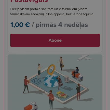
Pieeja visam portāla saturam un e-žurnāliem (visām
tematiskajām sadaļām), pilnā apjomā, bez ierobežojuma.
1,00 €
/ pirmās 4 nedēļas
Abonē