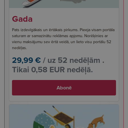
Gada
Pats izdevīgākais un ērtākais pirkums. Pieeja visam portāla
saturam ar samazinātu reklāmas apjomu. Norēķinies ar
vienu maksājumu sev ērtā veidā, un lieto visu portālu 52
nedēļas.
29,99 €
/ uz 52 nedēļām .
Tikai 0,58 EUR nedēļā.
Abonē