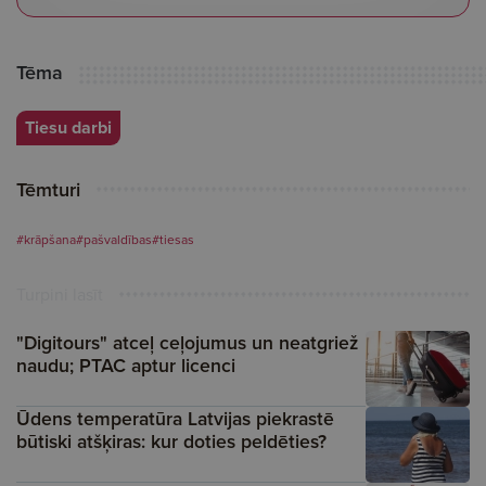
Tēma
Tiesu darbi
Tēmturi
#krāpšana
#pašvaldības
#tiesas
Turpini lasīt
"Digitours" atceļ ceļojumus un neatgriež
naudu; PTAC aptur licenci
Ūdens temperatūra Latvijas piekrastē
būtiski atšķiras: kur doties peldēties?