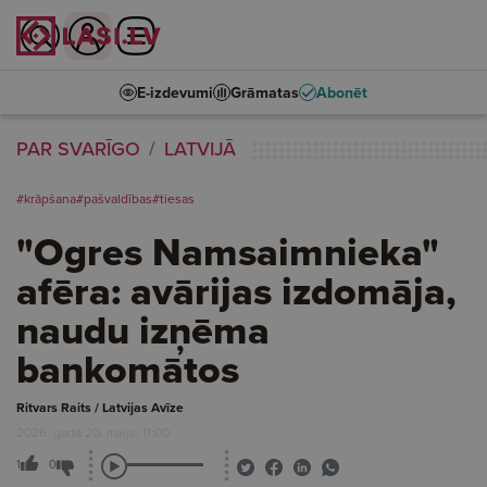
E-izdevumi
Grāmatas
Abonēt
PAR SVARĪGO
LATVIJĀ
#krāpšana
#pašvaldības
#tiesas
"Ogres Namsaimnieka"
afēra: avārijas izdomāja,
naudu izņēma
bankomātos
Ritvars Raits / Latvijas Avīze
2026. gada 20. maijs, 11:00
1
0