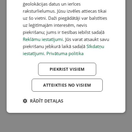
ģeolokācijas datus un ierīces
raksturlielumus. Jūsu izvēles attiecas tikai
uz šo vietni. Daži piegādātāji var balstīties
uz leģitīmajām interesēm, nevis
piekrišanu; jums ir tiesības iebilst sadaļā
Reklāmu iestatījumi
. Jūs varat atsaukt savu
piekrišanu jebkurā laikā sadaļā
Sīkdatņu
iestatījumi
.
Privātuma politika
PIEKRIST VISIEM
ATTEIKTIES NO VISIEM
RĀDĪT DETAĻAS