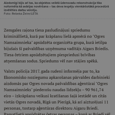
Aizdomīgi bijis arī tas, ka objektos veiktā ūdensvadu rekonstrukcija tika
noformēta kā avārijas novēršana – tas deva iespēju vienkāršotākā procedūrā
izvēlēties darbu veicēju.
Foto: Rebeka Žeire/LETA
Zemgales rajona tiesa pasludinājusi spriedumu
krimināllietā, kurā par krāpšanu lielā apmērā no "Ogres
Namsaimnieka" apsūdzēta organizēta grupa, kurā ietilpa
bijušais šī pašvaldības uzņēmuma vadītājs Aigars Briedis.
Tiesa četriem apsūdzētajiem piespriedusi brīvības
atņemšanas sodus. Spriedums vēl nav stājies spēkā.
Valsts policija 2017. gada rudenī informēja par to, ka
Ekonomisko noziegumu apkarošanas pārvaldes darbinieki
aizdomās par Ogres novada pašvaldības aģentūrai "Ogres
Namsaimnieks" piederošu naudas līdzekļu – 90 961,74
eiro – izkrāpšanu veikusi kratīšanas šajā iestādē un citās
vietās Ogres novadā, Rīgā un Pierīgā, kā arī aizturējusi 11
personas, tostarp aģentūras direktoru Aigaru Briedi.
Pamatlietā apsūdzētas četras personas – kopā ar Briedi vēl