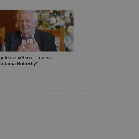
guldas svētkos — opera
adama Butterfly"
Reklāma