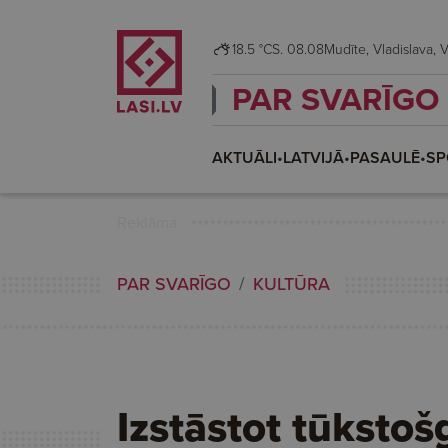
18.5 °C
S. 08.08
Mudī
PAR SVARĪGO
AKTUĀLI
•
LATVIJĀ
•
PASAULĒ
•
SP
Reklāma
PAR SVARĪGO
KULTŪRA
Izstāstot tūksto