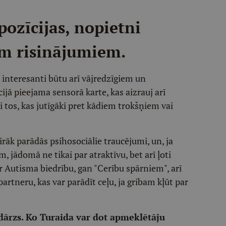
pozīcijas, nopietni
em risinājumiem.
ai interesanti būtu arī vājredzīgiem un
jā pieejama sensorā karte, kas aizrauj arī
tos, kas jutīgāki pret kādiem trokšņiem vai
irāk parādās psihosociālie traucējumi, un, ja
, jādomā ne tikai par atraktīvu, bet arī ļoti
r Autisma biedrību, gan "Cerību spārniem", arī
rtneru, kas var parādīt ceļu, ja gribam kļūt par
dārzs. Ko Turaida var dot apmeklētāju