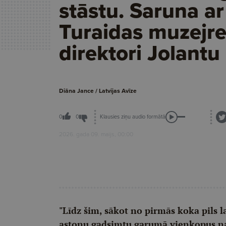
stāstu. Saruna ar
Turaidas muzejre
direktori Jolantu 
Diāna Jance / Latvijas Avīze
Klausies ziņu audio formātā
0
0
2026. gada 09. maijs, 00:00
"Līdz šim, sākot no pirmās koka pils la
astoņu gadsimtu garumā vienkopus nav bi