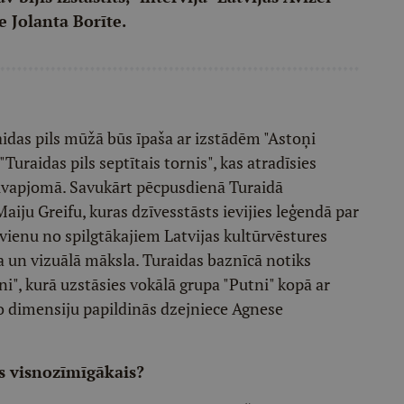
e Jolanta Borīte.
aidas pils mūžā būs īpaša ar izstādēm "Astoņi
Turaidas pils septītais tornis", kas atradīsies
ūvapjomā. Savukārt pēcpusdienā Turaidā
aiju Greifu, kuras dzīvesstāsts ievijies leģendā par
 vienu no spilgtākajiem Latvijas kultūrvēstures
a un vizuālā māksla. Turaidas baznīcā notiks
i", kurā uzstāsies vokālā grupa "Putni" kopā ar
ro dimensiju papildinās dzejniece Agnese
as visnozīmīgākais?