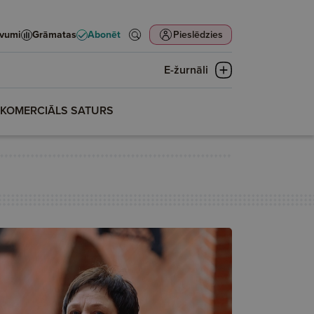
evumi
Grāmatas
Abonēt
Pieslēdzies
E-žurnāli
KOMERCIĀLS SATURS