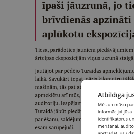
īpaši jāuzrunā, jo t
brīvdienās apzināti
aplūkotu ekspozīcij
Tiesa, parādoties jauniem piedāvājumiem, La
ārtelpas ekspozīcijām viņus uzrunā staig
Jautājot par pēdējo Turaidas apmeklējumu,
laikā. Savukārt tepat, pāris kilometru tālā
mašīnām, tās pat atstātas ārā uz lielā ceļa.
Atbildīga j
apmeklētu arī mūs, bet, lai tā notiktu, jāie
auditoriju. Iespējams, ģeopolitiskā situāc
Mēs un mūsu partn
Turaidā jābūt piedāvājumam, lai viņi braukt
informācijai jūsu
par ēšanu, saldējumu, ūdens padzeršanos 
identifikatorus 
mērīšanai, audit
esam sarūpējuši.
apstrādāt jūsu da