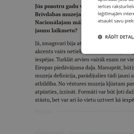
Jūs pusotru gadu vadāt Turaidu, nedau
ierīces raksturliel
Brīvdabas muzeja vadība, pirms dažām
leģitīmajām intere
atsaukt savu piek
Nacionālajam mākslas muzejam. Vai La
jaunu laikmetu?
RĀDĪT DETAĻ
Jā, smagsvari bija atpazīstami teju pusgads
akcents vairs netiek vērsts uz vadītāju k
iespējas. Turklāt arvien vairāk esam ne vie
Eiropas piedāvājuma daļa. Manuprāt, būtis
muzeja definīcija, parādījušies tādi jauni a
atbildība. No vēstures muzeja kļūstam par
atpūsties, izzināt. Formāti var būt ļoti da
stāstu, bet var arī šo vietu uztvert kā iesp
Reklāma
Ieteiktie raksti