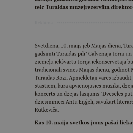
teic Turaidas muzejrezervāta direktor
Reklāma
Svētdiena, 10. maijs jeb Maijas diena, Tur
gadsimti Turaidas pilī" Galvenajā tornī un "
ziemeļu iekšvārtu torņa iekonservētajā b
tradicionāli svinēs Maijas dienu, godinot M
Turaidas Rozi. Apmeklētāji varēs izbaudīt
stāstiem, kurā apvienojusies mūzika, dzej
koncerts un dzejas lasījums "Dvēseles putn
dziesminieci Antu Eņģeli, savukārt literā
Rutkēviča.
Kas 10. maija svētkos jums pašai liek