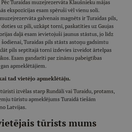
. Pēc Turaidas muzejrezervāta Klaušnieku mājas
s ekspozīcijas esam spēruši vēl vienu soli.
 muzejrezervāta galvenais magnēts ir Turaidas pils,
doties uz pili, uzkāpt tornī, paskatīties uz Gaujas
torijas daļā esam ievietojuši jaunus stāstus, jo līdz
z šodienai, Turaidas pils stāsts astoņu gadsimtu
lāt pils septītajā tornī izdevies izveidot ārtelpas
aikos. Esam gandarīti par zināmu pabeigtības
, gan apmeklētājiem.
kai tad vietējo apmeklētāju.
tūristi izvēlas starp Rundāli vai Turaidu, protams,
rzemju tūristu apmeklējums Turaidā tiešām
 no Latvijas.
vietējais tūrists mums