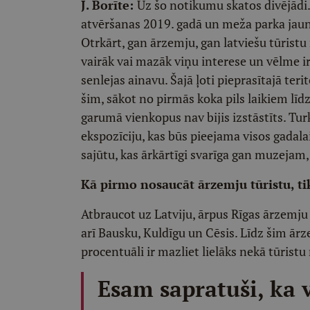
J. Borīte:
Uz šo notikumu skatos divējādi
atvēršanas 2019. gadā un meža parka jaunā
Otrkārt, gan ārzemju, gan latviešu tūristu
vairāk vai mazāk viņu interese un vēlme ir 
senlejas ainavu. Šajā ļoti pieprasītajā teri
šim, sākot no pirmās koka pils laikiem līd
garumā vienkopus nav bijis izstāstīts. Turk
ekspozīciju, kas būs pieejama visos gadal
sajūtu, kas ārkārtīgi svarīga gan muzejam
Kā pirmo nosaucāt ārzemju tūristu, ti
Atbraucot uz Latviju, ārpus Rīgas ārzemju 
arī Bausku, Kuldīgu un Cēsis. Līdz šim ā
procentuāli ir mazliet lielāks nekā tūristu
Esam sapratuši, ka 