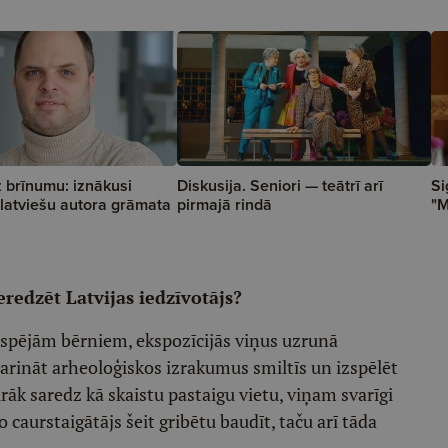
 brīnumu: iznākusi
Diskusija. Seniori — teātrī arī
Si
latviešu autora grāmata
pirmajā rindā
"M
eredzēt Latvijas iedzīvotājs?
spējām bērniem, ekspozīcijās viņus uzrunā
atdarināt arheoloģiskos izrakumus smiltīs un izspēlēt
irāk saredz kā skaistu pastaigu vietu, viņam svarīgi
ko caurstaigātājs šeit gribētu baudīt, taču arī tāda