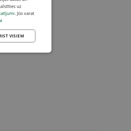
alstīties uz
atījumi
. Jūs varat
a
RIST VISIEM