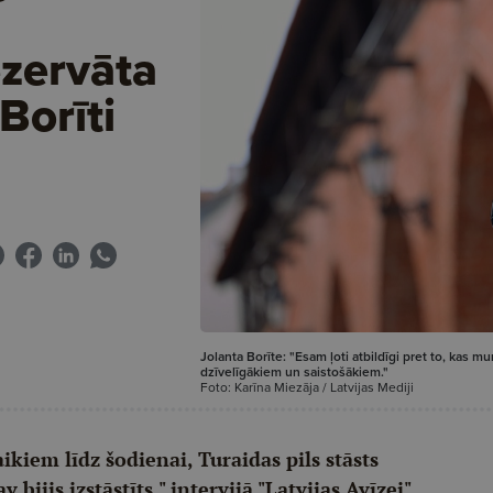
zervāta
Borīti
Jolanta Borīte: "Esam ļoti atbildīgi pret to, kas 
dzīvelīgākiem un saistošākiem."
Foto: Karīna Miezāja / Latvijas Mediji
ikiem līdz šodienai, Turaidas pils stāsts
jis izstāstīts," intervijā "Latvijas Avīzei"