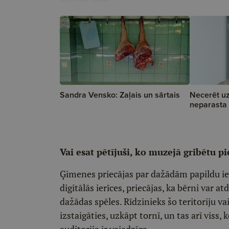
Sandra Vensko: Zaļais un sārtais
Necerēt uz
neparasta 
Vai esat pētījuši, ko muzejā gribētu pi
Ģimenes priecājas par dažādām papildu ie
digitālās ierīces, priecājas, ka bērni var 
dažādas spēles. Rīdzinieks šo teritoriju va
izstaigāties, uzkāpt tornī, un tas arī viss, 