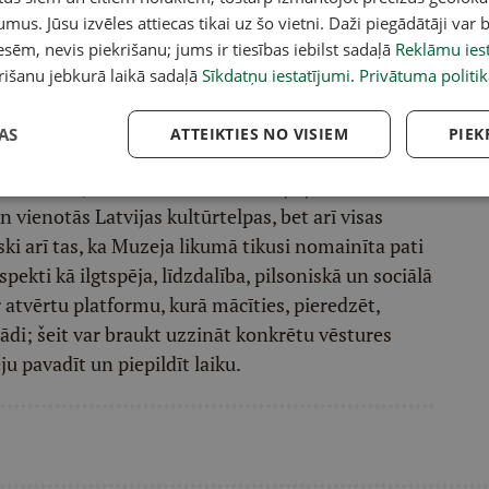
dz agrāk nomainījās arī Rundāles pils,
umus. Jūsu izvēles attiecas tikai uz šo vietni. Daži piegādātāji var b
 dienām jaunu direktori apstiprināja arī
sēm, nevis piekrišanu; jums ir tiesības iebilst sadaļā
Reklāmu iest
rišanu jebkurā laikā sadaļā
Sīkdatņu iestatījumi
.
Privātuma politik
tvijas lielo muzeju darbā var runāt par
AS
ATTEIKTIES NO VISIEM
PIEK
imtu ilgā laika periodā. Iespējams, tagad tik liels
ā personību, vairāk uzsveram muzeju jaunās
n vienotās Latvijas kultūrtelpas, bet arī visas
ki arī tas, ka Muzeja likumā tikusi nomainīta pati
spekti kā ilgtspēja, līdzdalība, pilsoniskā un sociālā
 atvērtu platformu, kurā mācīties, pieredzēt,
žādi; šeit var braukt uzzināt konkrētu vēstures
ēju pavadīt un piepildīt laiku.