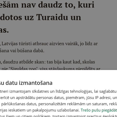
iešām nav daudz to, kuri
 dotos uz Turaidu un
as.
tvijas tūristi atbrauc aizvien vairāk, jo līdz ar
āšana vai būšana dabā.
 daudzu atbilde skan: tas bija kaut kad, skolas
k pie "Siguldas zoo", viss stāvlaukums piepildīts ar
 Mēs ļoti gribētu, lai daļa zoo auditorijas
ūsu datu izmantošana
gulda darbs, kas vairāk vērsts tieši uz latviešu
ija cilvēkiem liks pārskatīt ceļošanas paradumus, un
eri izmantojam sīkdatnes un līdzīgas tehnoloģijas, lai saglabātu
u un izvēlētos laiku pavadīt tieši šeit. Jādomā arī
 ierīcē un apstrādātu personas datus, piemēram, jūsu IP adresi, un
un iespējām piknikot. Šajā gadā visu nosaukto
un pārlūkošanas datus, personalizētām reklāmām un saturam, rek
orijas ieskatiem un pakalpojumu uzlabošanai.
Trešo pušu piegādāt
tus šiem un citiem nolūkiem, tostarp izmantojot precīzus ģeolokā