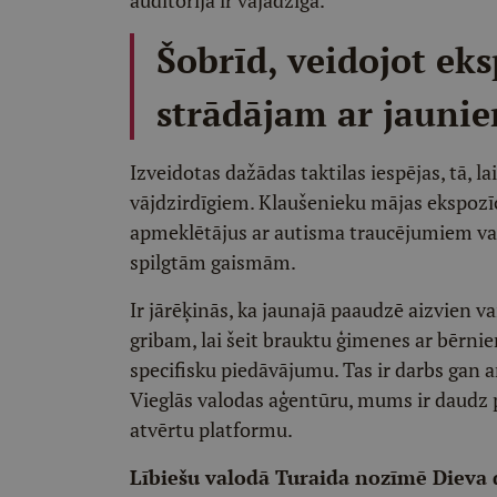
auditorija ir vajadzīga.
Šobrīd, veidojot eks
strādājam ar jauni
Izveidotas dažādas taktilas iespējas, tā, l
vājdzirdīgiem. Klaušenieku mājas ekspozīci
apmeklētājus ar autisma traucējumiem vai 
spilgtām gaismām.
Ir jārēķinās, ka jaunajā paaudzē aizvien va
gribam, lai šeit brauktu ģimenes ar bērniem
specifisku piedāvājumu. Tas ir darbs gan a
Vieglās valodas aģentūru, mums ir daudz pa
atvērtu platformu.
Lībiešu valodā Turaida nozīmē Dieva 