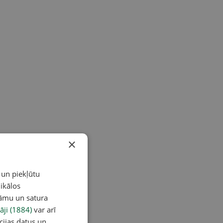
×
 un piekļūtu
ikālos
lāmu un satura
āji (1884)
var arī
cijas datus un