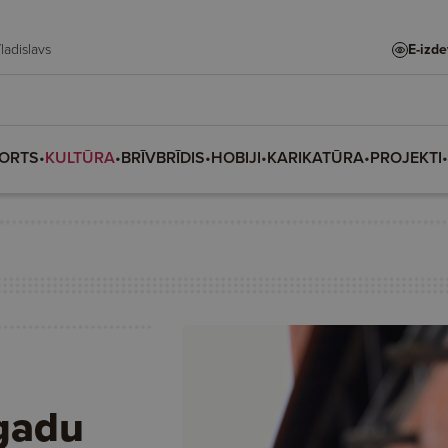
te, Vladislava, Vladislavs
E-izd
ORTS
•
KULTŪRA
•
BRĪVBRĪDIS
•
HOBIJI
•
KARIKATŪRA
•
PROJEKTI
•
šgadu