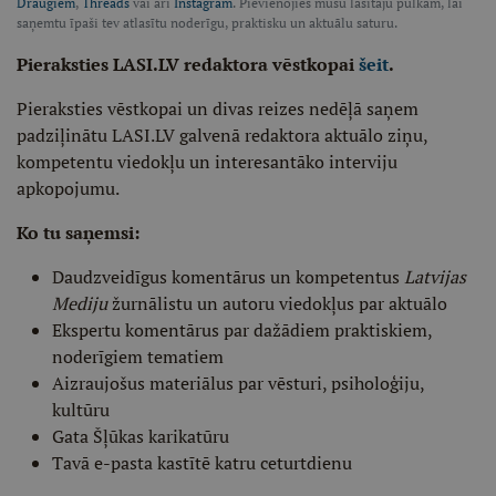
Draugiem
,
Threads
vai arī
Instagram
. Pievienojies mūsu lasītāju pulkam, lai
saņemtu īpaši tev atlasītu noderīgu, praktisku un aktuālu saturu.
Pieraksties LASI.LV redaktora vēstkopai
šeit
.
Pieraksties vēstkopai un divas reizes nedēļā saņem
padziļinātu LASI.LV galvenā redaktora aktuālo ziņu,
kompetentu viedokļu un interesantāko interviju
apkopojumu.
Ko tu saņemsi:
Daudzveidīgus komentārus un kompetentus
Latvijas
Mediju
žurnālistu un autoru viedokļus par aktuālo
Ekspertu komentārus par dažādiem praktiskiem,
noderīgiem tematiem
Aizraujošus materiālus par vēsturi, psiholoģiju,
kultūru
Gata Šļūkas karikatūru
Tavā e-pasta kastītē katru ceturtdienu