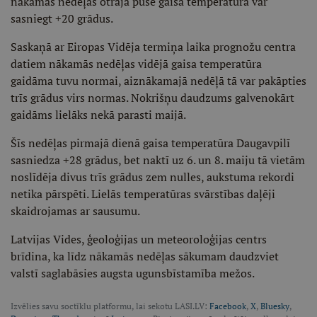
nākamās nedēļas otrajā pusē gaisa temperatūra var
sasniegt +20 grādus.
Saskaņā ar Eiropas Vidēja termiņa laika prognožu centra
datiem nākamās nedēļas vidējā gaisa temperatūra
gaidāma tuvu normai, aiznākamajā nedēļā tā var pakāpties
trīs grādus virs normas. Nokrišņu daudzums galvenokārt
gaidāms lielāks nekā parasti maijā.
Šīs nedēļas pirmajā dienā gaisa temperatūra Daugavpilī
sasniedza +28 grādus, bet naktī uz 6. un 8. maiju tā vietām
noslīdēja divus trīs grādus zem nulles, aukstuma rekordi
netika pārspēti. Lielās temperatūras svārstības daļēji
skaidrojamas ar sausumu.
Latvijas Vides, ģeoloģijas un meteoroloģijas centrs
brīdina, ka līdz nākamās nedēļas sākumam daudzviet
valstī saglabāsies augsta ugunsbīstamība mežos.
Izvēlies savu soctīklu platformu, lai sekotu LASI.LV:
Facebook
,
X
,
Bluesky
,