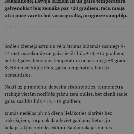
Nākamnedēļ Latvijā brīžiem līs un gaisa temperatūra
galvenokārt būs zemāka par +20 grādiem, taču maija
otrā puse varētu būt vasarīgi silta, prognozē sinoptiķi.
Reklāma
Šodien ziemeļaustrumu vēja ātrums brāzmās sasniegs 9-
14 metrus sekundē un gaiss iesils līdz +10..+15 grādiem,
bet Latgales dienvidos temperatūra nepārsniegs +8 grādus.
Svētdien vējš kļūs lēns, gaisa temperatūra būtiski
nemainīsies.
Naktī uz pirmdienu, debesīm skaidrojoties, termometra
stabiņš vietām noslīdēs grādu zem nulles, bet dienā saule
gaisu sasildīs līdz +14..+19 grādiem.
Jaunās nedēļas pirmā diena lielākoties aizritēs bez
nokrišņiem, turpmāk daudzviet gaidāms lietus, jo
laikapstākļus noteiks cikloni. Saulainākajās dienās