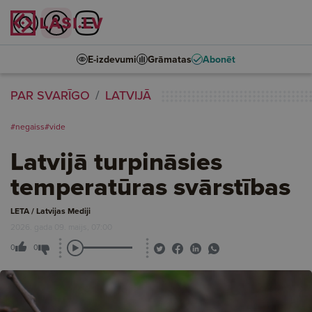
E-izdevumi
Grāmatas
Abonēt
PAR SVARĪGO
LATVIJĀ
#negaiss
#vide
Latvijā turpināsies
temperatūras svārstības
LETA / Latvijas Mediji
2026. gada 09. maijs, 07:00
0
0