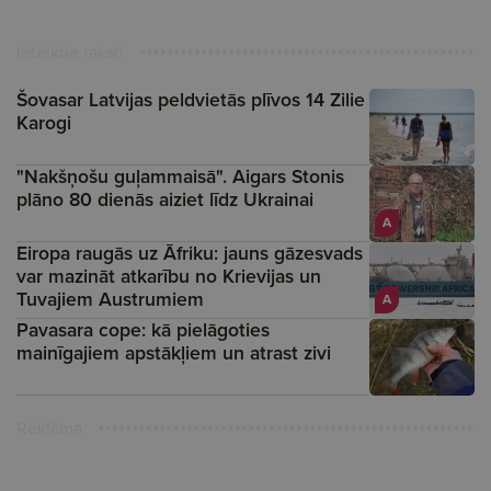
Ieteiktie raksti
Šovasar Latvijas peldvietās plīvos 14 Zilie
Karogi
"Nakšņošu guļammaisā". Aigars Stonis
plāno 80 dienās aiziet līdz Ukrainai
A
Eiropa raugās uz Āfriku: jauns gāzesvads
var mazināt atkarību no Krievijas un
Tuvajiem Austrumiem
A
Pavasara cope: kā pielāgoties
mainīgajiem apstākļiem un atrast zivi
Reklāma