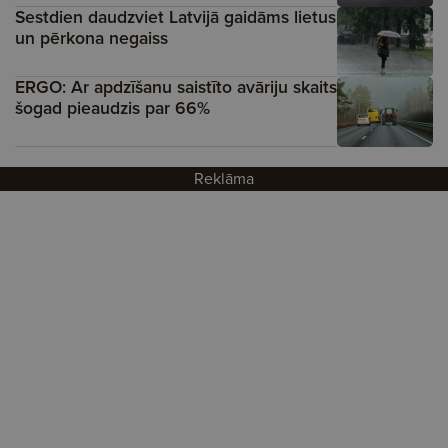
Sestdien daudzviet Latvijā gaidāms lietus
un pērkona negaiss
ERGO: Ar apdzīšanu saistīto avāriju skaits
šogad pieaudzis par 66%
Reklāma