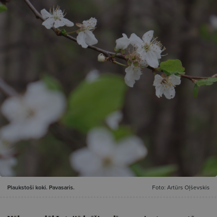
Plaukstoši koki. Pavasaris.
Foto: Artūrs Oļševskis