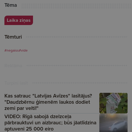
Tēma
Laika ziņas
Tēmturi
#negaiss
#vide
Reklāma
Turpini lasīt
Kas satrauc "Latvijas Avīzes" lasītājus?
"Daudzbērnu ģimenēm laukos dodiet
zemi par velti!"
VIDEO: Rīgā sabojā dzelzceļa
pārbrauktuvi un aizbrauc; būs jāatlīdzina
aptuveni 25 000 eiro