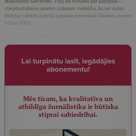
atjaunosim Satversmi. Viņš no tribīnes pat paziņoja –
starptautiskajos saietos izskanot viedoklis, ka no visām
Baltijas valstīm Latvija izmanto pirmskara likumus, neejot
laikam līdzi.
Augstākajā Padomē lēma, vai atjaunosim 1922. gada
Lai turpinātu lasīt, iegādājies
abonementu!
Mēs ticam, ka kvalitatīva un
atbildīga žurnālistika ir būtiska
stiprai sabiedrībai.