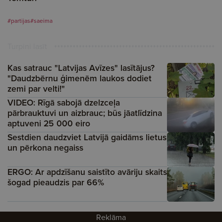
#partijas
#saeima
Turpini lasīt
Kas satrauc "Latvijas Avīzes" lasītājus?
"Daudzbērnu ģimenēm laukos dodiet
zemi par velti!"
VIDEO: Rīgā sabojā dzelzceļa
pārbrauktuvi un aizbrauc; būs jāatlīdzina
aptuveni 25 000 eiro
Sestdien daudzviet Latvijā gaidāms lietus
un pērkona negaiss
ERGO: Ar apdzīšanu saistīto avāriju skaits
šogad pieaudzis par 66%
Reklāma