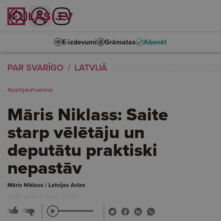
E-izdevumi
Grāmatas
Abonēt
PAR SVARĪGO
LATVIJĀ
#partijas
#saeima
Māris Niklass: Saite
starp vēlētāju un
deputātu praktiski
nepastāv
Māris Niklass / Latvijas Avīze
2026. gada 11. maijs, 00:00
3
0