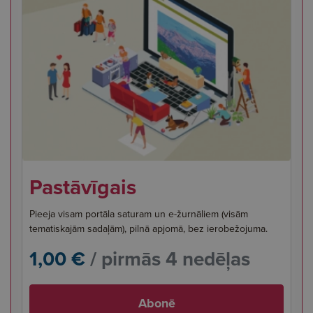
Pastāvīgais
Pieeja visam portāla saturam un e-žurnāliem (visām
tematiskajām sadaļām), pilnā apjomā, bez ierobežojuma.
1,00 €
/ pirmās 4 nedēļas
Abonē