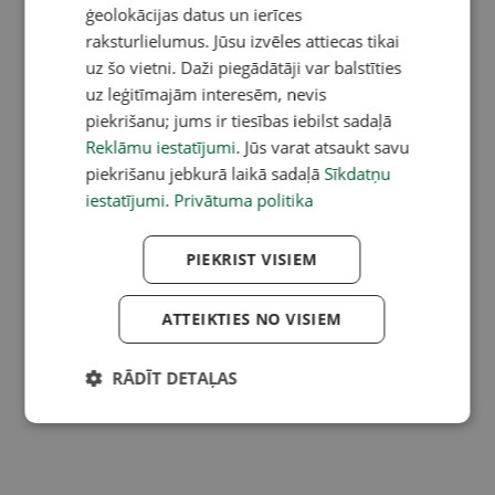
ģeolokācijas datus un ierīces
raksturlielumus. Jūsu izvēles attiecas tikai
uz šo vietni. Daži piegādātāji var balstīties
uz leģitīmajām interesēm, nevis
piekrišanu; jums ir tiesības iebilst sadaļā
Reklāmu iestatījumi
. Jūs varat atsaukt savu
piekrišanu jebkurā laikā sadaļā
Sīkdatņu
iestatījumi
.
Privātuma politika
PIEKRIST VISIEM
ATTEIKTIES NO VISIEM
RĀDĪT DETAĻAS