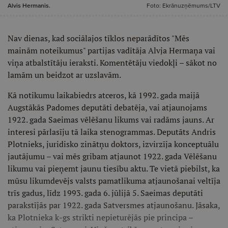
Alvis Hermanis.
Foto: Ekrānuzņēmums/LTV
Nav dienas, kad sociālajos tīklos neparādītos "Mēs
mainām noteikumus" partijas vadītāja Alvja Hermaņa vai
viņa atbalstītāju ieraksti. Komentētāju viedokļi – sākot no
lamām un beidzot ar uzslavām.
Kā notikumu laikabiedrs atceros, kā 1992. gada maijā
Augstākās Padomes deputāti debatēja, vai atjaunojams
1922. gada Saeimas vēlēšanu likums vai radāms jauns. Ar
interesi pārlasīju tā laika stenogrammas. Deputāts Andris
Plotnieks, juridisko zinātņu doktors, izvirzīja konceptuālu
jautājumu – vai mēs gribam atjaunot 1922. gada Vēlēšanu
likumu vai pieņemt jaunu tiesību aktu. Te vietā piebilst, ka
mūsu likumdevējs valsts pamatlikuma atjaunošanai veltīja
trīs gadus, līdz 1993. gada 6. jūlijā 5. Saeimas deputāti
parakstījās par 1922. gada Satversmes atjaunošanu. Jāsaka,
ka Plotnieka k-gs strikti nepieturējās pie principa –