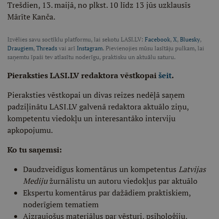
Trešdien, 13. maijā, no plkst. 10 līdz 13 jūs uzklausīs
Mārīte Kanča.
Izvēlies savu soctīklu platformu, lai sekotu LASI.LV:
Facebook
,
X
,
Bluesky
,
Draugiem
,
Threads
vai arī
Instagram
. Pievienojies mūsu lasītāju pulkam, lai
saņemtu īpaši tev atlasītu noderīgu, praktisku un aktuālu saturu.
Pieraksties LASI.LV redaktora vēstkopai
šeit
.
Pieraksties vēstkopai un divas reizes nedēļā saņem
padziļinātu LASI.LV galvenā redaktora aktuālo ziņu,
kompetentu viedokļu un interesantāko interviju
apkopojumu.
Ko tu saņemsi:
Daudzveidīgus komentārus un kompetentus
Latvijas
Mediju
žurnālistu un autoru viedokļus par aktuālo
Ekspertu komentārus par dažādiem praktiskiem,
noderīgiem tematiem
Aizraujošus materiālus par vēsturi, psiholoģiju,