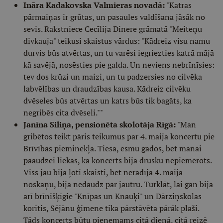
Ināra Kadakovska Valmieras novadā:
"Katras
pārmaiņas ir grūtas, un pasaules valdīšana jāsāk no
sevis. Rakstniece Cecīlija Dinere grāmatā "Meiteņu
divkauja" teikusi skaistus vārdus: "Kādreiz visu namu
durvis būs atvērtas, un tu varēsi iegriezties katrā mājā
kā savējā, nosēsties pie galda. Un neviens nebrīnīsies:
tev dos krūzi un maizi, un tu padzersies no cilvēka
labvēlības un draudzības kausa. Kādreiz cilvēku
dvēseles būs atvērtas un katrs būs tik bagāts, ka
negribēs cita dvēseli.""
Janīna Siliņa, pensionēta skolotāja Rīgā:
"Man
gribētos teikt pāris teikumus par 4. maija koncertu pie
Brīvības pieminekļa. Tiesa, esmu gados, bet manai
paaudzei liekas, ka koncerts bija drusku nepiemērots.
Viss jau bija ļoti skaisti, bet neradīja 4. maija
noskaņu, bija nedaudz par jautru. Turklāt, lai gan bija
arī brīnišķīgie "Knīpas un Knauķi" un Dārziņskolas
korītis, Sējānu ģimene tika pārstāvēta pārāk plaši.
Tāds koncerts būtu pieņemams citā dienā, citā reizē