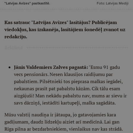
"Latvijas Avīzes" pastkastītē.
Foto: Latvijas Mediji
Kas satrauc "Latvijas Avīzes" lasītājus? Publicējam
viedokļus, kas izskanēja, lasītājiem šonedēļ zvanot uz
redakciju.
Reklāma
Jānis Valdemiers Zalves pagastā:
"Esmu 91 gadu
vecs pensionārs. Nesen klausījos raidījumu par
pabalstiem. Pilsētnieki tos pieprasa malkas iegādei,
nekaunas prasīt pat pabalstu kāzām. Cik tālu esam
aizgājuši! Man nekādu pabalstu nav, mums ar sievu ir
savs dārziņš, iestādīti kartupeļi, malka sagādāta.
Mūsu valstij naudiņa ir jātaupa, jo gatavojamies kara
gadījumam, daudz līdzekļu aiziet arī medicīnā. Lai gan
Rīga pilna ar bezdarbniekiem, vienlaikus nav kas strādā.