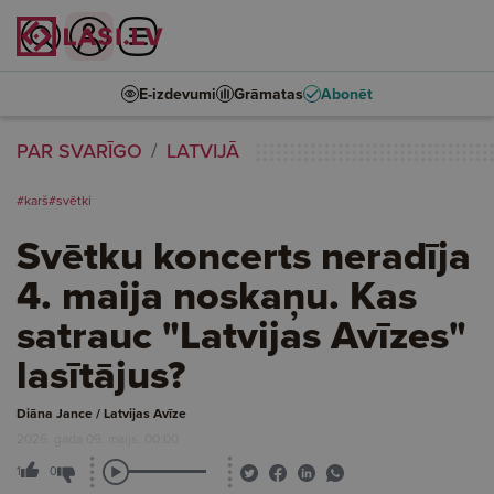
E-izdevumi
Grāmatas
Abonēt
PAR SVARĪGO
LATVIJĀ
#karš
#svētki
Svētku koncerts neradīja
4. maija noskaņu. Kas
satrauc "Latvijas Avīzes"
lasītājus?
Diāna Jance / Latvijas Avīze
2026. gada 09. maijs, 00:00
1
0