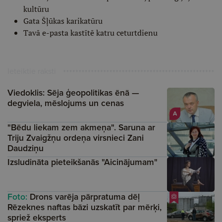
kultūru
Gata Šļūkas karikatūru
Tavā e-pasta kastītē katru ceturtdienu
Ieteiktie raksti
Viedoklis: Sēja ģeopolitikas ēnā —
degviela, mēslojums un cenas
A
"Bēdu liekam zem akmeņa". Saruna ar
Triju Zvaigžņu ordeņa virsnieci Zani
Daudziņu
Izsludināta pieteikšanās "Aicinājumam"
Foto:
Drons varēja pārpratuma dēļ
Rēzeknes naftas bāzi uzskatīt par mērķi,
spriež eksperts