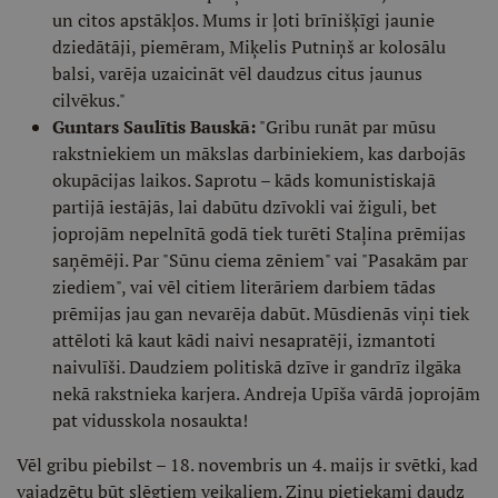
un citos apstākļos. Mums ir ļoti brīnišķīgi jaunie
dziedātāji, piemēram, Miķelis Putniņš ar kolosālu
balsi, varēja uzaicināt vēl daudzus citus jaunus
cilvēkus."
Guntars Saulītis Bauskā:
"Gribu runāt par mūsu
rakstniekiem un mākslas darbiniekiem, kas darbojās
okupācijas laikos. Saprotu – kāds komunistiskajā
partijā iestājās, lai dabūtu dzīvokli vai žiguli, bet
joprojām nepelnītā godā tiek turēti Staļina prēmijas
saņēmēji. Par "Sūnu ciema zēniem" vai "Pasakām par
ziediem", vai vēl citiem literāriem darbiem tādas
prēmijas jau gan nevarēja dabūt. Mūsdienās viņi tiek
attēloti kā kaut kādi naivi nesapratēji, izmantoti
naivulīši. Daudziem politiskā dzīve ir gandrīz ilgāka
nekā rakstnieka karjera. Andreja Upīša vārdā joprojām
pat vidusskola nosaukta!
Vēl gribu piebilst – 18. novembris un 4. maijs ir svētki, kad
vajadzētu būt slēgtiem veikaliem. Zinu pietiekami daudz