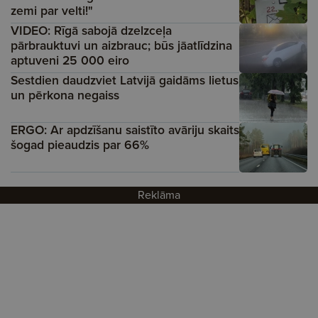
zemi par velti!"
VIDEO: Rīgā sabojā dzelzceļa
pārbrauktuvi un aizbrauc; būs jāatlīdzina
aptuveni 25 000 eiro
Sestdien daudzviet Latvijā gaidāms lietus
un pērkona negaiss
ERGO: Ar apdzīšanu saistīto avāriju skaits
šogad pieaudzis par 66%
Reklāma