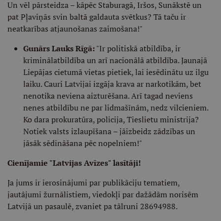
Un vēl pārsteidza – kāpēc Staburagā, Iršos, Sunākstē un
pat Pļaviņās svin baltā galdauta svētkus? Tā taču ir
neatkarības atjaunošanas zaimošana!"
Gunārs Lauks Rīgā:
"Ir politiskā atbildība, ir
kriminālatbildība un arī nacionālā atbildība. Jaunajā
Liepājas cietumā vietas pietiek, lai iesēdinātu uz ilgu
laiku. Cauri Latvijai izgāja krava ar narkotikām, bet
nenotika neviena aizturēšana. Arī tagad neviens
nenes atbildību ne par lidmašīnām, nedz vilcieniem.
Ko dara prokuratūra, policija, Tieslietu ministrija?
Notiek valsts izlaupīšana – jāizbeidz zādzības un
jāsāk sēdināšana pēc nopelniem!"
Cienījamie "Latvijas Avīzes" lasītāji!
Ja jums ir ierosinājumi par publikāciju tematiem,
jautājumi žurnālistiem, viedokļi par dažādām norisēm
Latvijā un pasaulē, zvaniet pa tālruni 28694988.