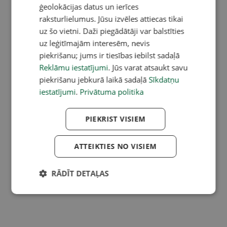
ģeolokācijas datus un ierīces
raksturlielumus. Jūsu izvēles attiecas tikai
uz šo vietni. Daži piegādātāji var balstīties
uz leģitīmajām interesēm, nevis
piekrišanu; jums ir tiesības iebilst sadaļā
Reklāmu iestatījumi
. Jūs varat atsaukt savu
piekrišanu jebkurā laikā sadaļā
Sīkdatņu
iestatījumi
.
Privātuma politika
PIEKRIST VISIEM
ATTEIKTIES NO VISIEM
RĀDĪT DETAĻAS