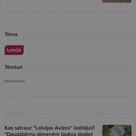
Reklāma
Tēma
Latvijā
Tēmturi
#karš
#svētki
Reklāma
Turpini lasīt
Kas satrauc "Latvijas Avīzes" lasītājus?
"Daudzbērnu ģimenēm laukos dodiet