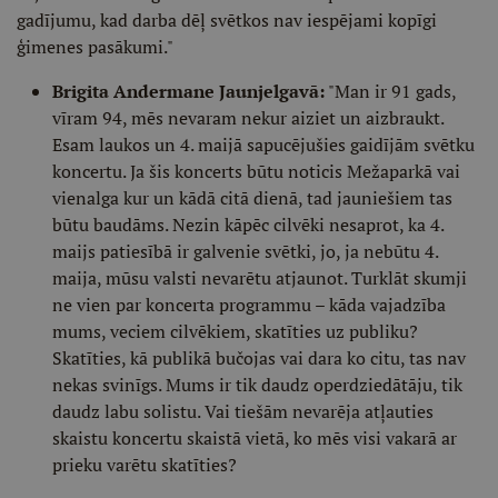
gadījumu, kad darba dēļ svētkos nav iespējami kopīgi
ģimenes pasākumi."
Brigita Andermane Jaunjelgavā:
"Man ir 91 gads,
vīram 94, mēs nevaram nekur aiziet un aizbraukt.
Esam laukos un 4. maijā sapucējušies gaidījām svētku
koncertu. Ja šis koncerts būtu noticis Mežaparkā vai
vienalga kur un kādā citā dienā, tad jauniešiem tas
būtu baudāms. Nezin kāpēc cilvēki nesaprot, ka 4.
maijs patiesībā ir galvenie svētki, jo, ja nebūtu 4.
maija, mūsu valsti nevarētu atjaunot. Turklāt skumji
ne vien par koncerta programmu – kāda vajadzība
mums, veciem cilvēkiem, skatīties uz publiku?
Skatīties, kā publikā bučojas vai dara ko citu, tas nav
nekas svinīgs. Mums ir tik daudz operdziedātāju, tik
daudz labu solistu. Vai tiešām nevarēja atļauties
skaistu koncertu skaistā vietā, ko mēs visi vakarā ar
prieku varētu skatīties?