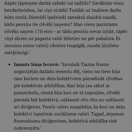
Kāpēc jāpieņem darbā uzbeki vai tadžiki? Savāksim visus
bezdarbniekus, lai viņi strādā! Turklāt uz laukiem darbs
būtu mežā. Diemžēl īpašnieki samaksā skaidrā naudā,
kādu pensiju tie cilvēki saņems? Man viens pazīstams
cilvēks saņem 170 eiro – ar tādu pensiju nevar iztikt, tāpēc
viņš skrien uz pagasta valdi žēloties un pēc pabalsta. Es
ierosinu mūsu valstij rīkoties taupīgāk, nauda jāizlieto
mērķtiecīgi."
Imants Sūna Iecavā:
"Savulaik Tautas fronte
organizējās dažādu iemeslu dēļ, viens no tiem bija
caur koriem un deju kolektīviem pieradināt cilvēkus
pie kolektīvās atbildības. Kori bija jau sākot ar
pamatskolu, ciemā bija kori un tā joprojām, cilvēki
pierada būt kolektīvā, uzklausīt cits citu un uzklausīt
arī diriģentu. Toreiz valsts neapjēdza, ka kori un deju
kolektīvi izputinās sociālisma valsti. Tagad, atņemot
finansējumu diriģentiem, kolektīvā atbildība tiek
nobremzēta."