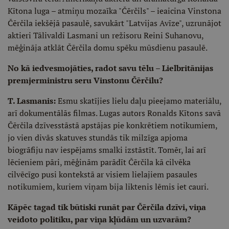
Kītona luga – atmiņu mozaīka "Čērčils" – ieaicina Vinstona
Čērčila iekšējā pasaulē, savukārt "Latvijas Avīze", uzrunājot
aktieri Tālivaldi Lasmani un režisoru Reini Suhanovu,
mēģināja atklāt Čērčila domu spēku mūsdienu pasaulē.
No kā iedvesmojāties, radot savu tēlu – Lielbritānijas
premjerministru seru Vinstonu Čērčilu?
T. Lasmanis:
Esmu skatījies lielu daļu pieejamo materiālu,
arī dokumentālās filmas. Lugas autors Ronalds Kītons savā
Čērčila dzīvesstāstā apstājas pie konkrētiem notikumiem,
jo vien divās skatuves stundās tik milzīga apjoma
biogrāfiju nav iespējams smalki izstāstīt. Tomēr, lai arī
lēcieniem pāri, mēģinām parādīt Čērčila kā cilvēka
cilvēcīgo pusi kontekstā ar visiem lielajiem pasaules
notikumiem, kuriem viņam bija liktenis lēmis iet cauri.
Kāpēc tagad tik būtiski runāt par Čērčila dzīvi, viņa
veidoto politiku, par viņa kļūdām un uzvarām?