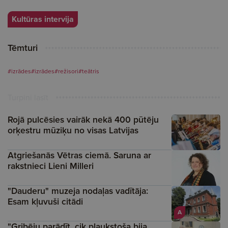
Kultūras intervija
Tēmturi
#izrādes
#izrādes
#režisori
#teātris
Turpini lasīt
Rojā pulcēsies vairāk nekā 400 pūtēju
orķestru mūziķu no visas Latvijas
Atgriešanās Vētras ciemā. Saruna ar
rakstnieci Lieni Milleri
"Dauderu" muzeja nodaļas vadītāja:
Esam kļuvuši citādi
A
"Gribēju parādīt, cik plaukstoša bija