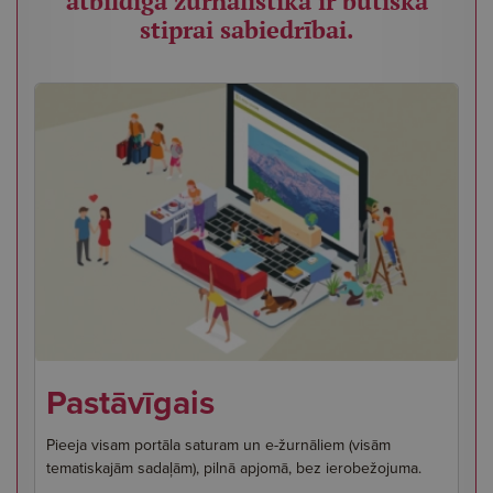
atbildīga žurnālistika ir būtiska
stiprai sabiedrībai.
Pastāvīgais
Pieeja visam portāla saturam un e-žurnāliem (visām
tematiskajām sadaļām), pilnā apjomā, bez ierobežojuma.