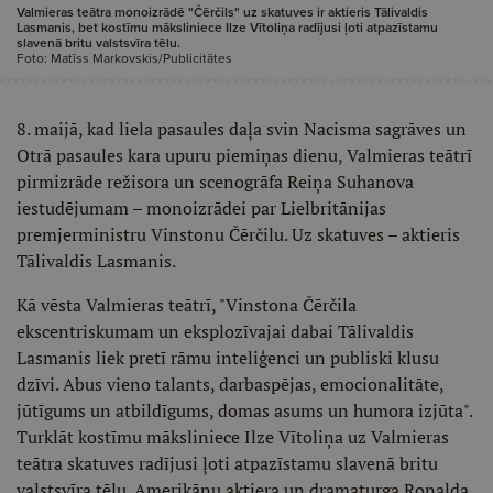
Valmieras teātra monoizrādē "Čērčils" uz skatuves ir aktieris Tālivaldis
Lasmanis, bet kostīmu māksliniece Ilze Vītoliņa radījusi ļoti atpazīstamu
slavenā britu valstsvīra tēlu.
Foto: Matīss Markovskis/Publicitātes
8. maijā, kad liela pasaules daļa svin Nacisma sagrāves un
Otrā pasaules kara upuru piemiņas dienu, Valmieras teātrī
pirmizrāde režisora un scenogrāfa Reiņa Suhanova
iestudējumam – monoizrādei par Lielbritānijas
premjerministru Vinstonu Čērčilu. Uz skatuves – aktieris
Tālivaldis Lasmanis.
Kā vēsta Valmieras teātrī, "Vinstona Čērčila
ekscentriskumam un eksplozīvajai dabai Tālivaldis
Lasmanis liek pretī rāmu inteliģenci un publiski klusu
dzīvi. Abus vieno talants, darbaspējas, emocionalitāte,
jūtīgums un atbildīgums, domas asums un humora izjūta".
Turklāt kostīmu māksliniece Ilze Vītoliņa uz Valmieras
teātra skatuves radījusi ļoti atpazīstamu slavenā britu
valstsvīra tēlu. Amerikāņu aktiera un dramaturga Ronalda