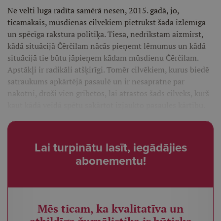
Ne velti luga radīta samērā nesen, 2015. gadā, jo,
ticamākais, mūsdienās cilvēkiem pietrūkst šāda izlēmīga
un spēcīga rakstura politiķa. Tiesa, nedrīkstam aizmirst,
kādā situācijā Čērčilam nācās pieņemt lēmumus un kādā
situācijā tie būtu jāpieņem kādam mūsdienu Čērčilam.
Apstākļi ir radikāli atšķirīgi. Tomēr cilvēkiem, kurus biedē
satraukums apkārtējā pasaulē un ir nesapratne par
nākotni, droši vien gribētos, lai atrastos šāds cilvēks, kurš
kaut kādā veidā spētu sakārtot izjaukto pasaules kārtību.
Lai turpinātu lasīt, iegādājies
abonementu!
Mēs ticam, ka kvalitatīva un