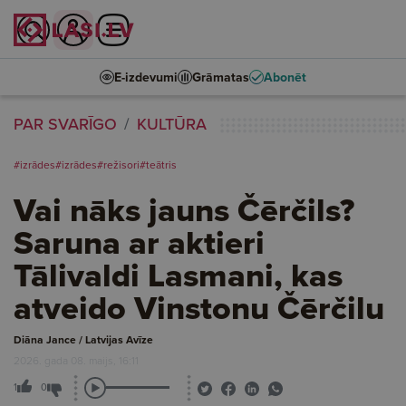
E-izdevumi
Grāmatas
Abonēt
PAR SVARĪGO
KULTŪRA
#izrādes
#izrādes
#režisori
#teātris
Vai nāks jauns Čērčils?
Saruna ar aktieri
Tālivaldi Lasmani, kas
atveido Vinstonu Čērčilu
Diāna Jance / Latvijas Avīze
2026. gada 08. maijs, 16:11
1
0