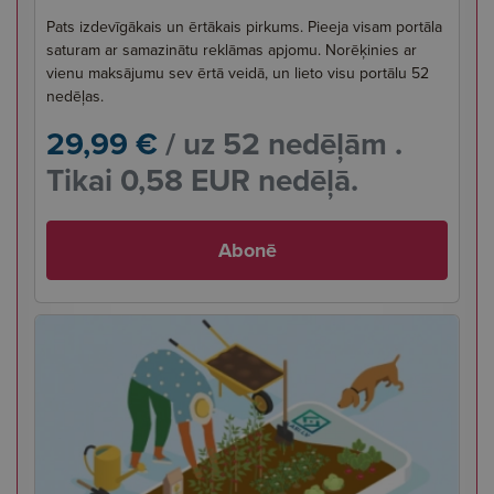
Pats izdevīgākais un ērtākais pirkums. Pieeja visam portāla
saturam ar samazinātu reklāmas apjomu. Norēķinies ar
vienu maksājumu sev ērtā veidā, un lieto visu portālu 52
nedēļas.
29,99 €
/ uz 52 nedēļām .
Tikai 0,58 EUR nedēļā.
Abonē