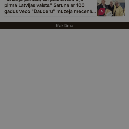
pirmā Latvijas valsts." Saruna ar 100
gadus veco "Dauderu" muzeja mecenātu
A
Gai­di Graudiņu
Reklāma