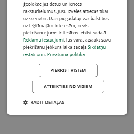
ģeolokācijas datus un ierīces
raksturlielumus. Jūsu izvēles attiecas tikai
uz šo vietni. Daži piegādātāji var balstīties
uz leģitīmajām interesēm, nevis
piekrišanu; jums ir tiesības iebilst sadaļā
Reklāmu iestatījumi
. Jūs varat atsaukt savu
piekrišanu jebkurā laikā sadaļā
Sīkdatņu
iestatījumi
.
Privātuma politika
PIEKRIST VISIEM
ATTEIKTIES NO VISIEM
RĀDĪT DETAĻAS