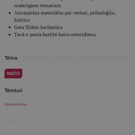
noderīgiem tematiem
Aizraujošus materiālus par vēsturi, psiholoģiju,
kultūru
Gata Šļūkas karikatūru
Tavā e-pasta kastītē katru ceturtdienu
Tēma
NATO
Tēmturi
#polija
#vācija
Reklāma