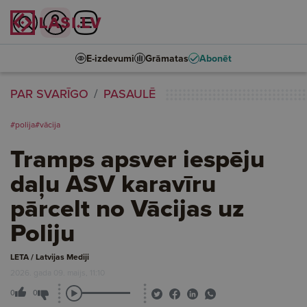
E-izdevumi
Grāmatas
Abonēt
PAR SVARĪGO
PASAULĒ
#polija
#vācija
Tramps apsver iespēju
daļu ASV karavīru
pārcelt no Vācijas uz
Poliju
LETA / Latvijas Mediji
2026. gada 09. maijs, 11:10
0
0