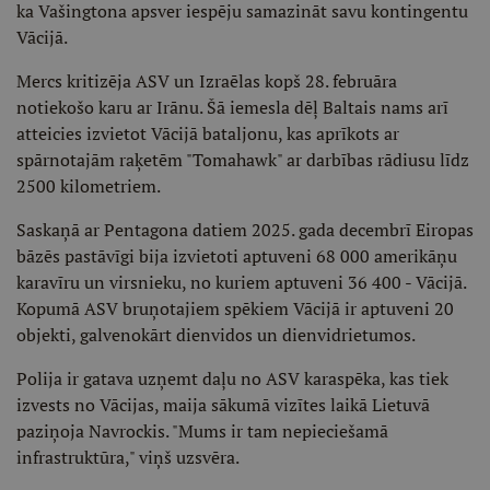
ka Vašingtona apsver iespēju samazināt savu kontingentu
Vācijā.
Mercs kritizēja ASV un Izraēlas kopš 28. februāra
notiekošo karu ar Irānu. Šā iemesla dēļ Baltais nams arī
atteicies izvietot Vācijā bataljonu, kas aprīkots ar
spārnotajām raķetēm "Tomahawk" ar darbības rādiusu līdz
2500 kilometriem.
Saskaņā ar Pentagona datiem 2025. gada decembrī Eiropas
bāzēs pastāvīgi bija izvietoti aptuveni 68 000 amerikāņu
karavīru un virsnieku, no kuriem aptuveni 36 400 - Vācijā.
Kopumā ASV bruņotajiem spēkiem Vācijā ir aptuveni 20
objekti, galvenokārt dienvidos un dienvidrietumos.
Polija ir gatava uzņemt daļu no ASV karaspēka, kas tiek
izvests no Vācijas, maija sākumā vizītes laikā Lietuvā
paziņoja Navrockis. "Mums ir tam nepieciešamā
infrastruktūra," viņš uzsvēra.