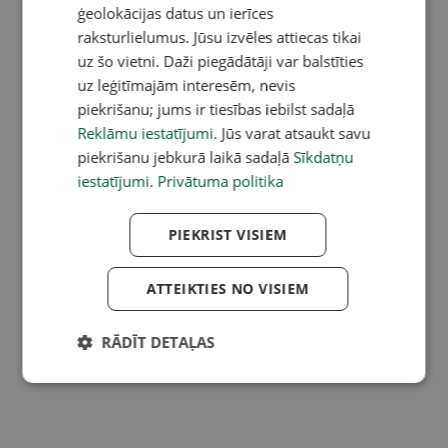
ģeolokācijas datus un ierīces
raksturlielumus. Jūsu izvēles attiecas tikai
uz šo vietni. Daži piegādātāji var balstīties
uz leģitīmajām interesēm, nevis
piekrišanu; jums ir tiesības iebilst sadaļā
Reklāmu iestatījumi
. Jūs varat atsaukt savu
piekrišanu jebkurā laikā sadaļā
Sīkdatņu
iestatījumi
.
Privātuma politika
PIEKRIST VISIEM
ATTEIKTIES NO VISIEM
RĀDĪT DETAĻAS