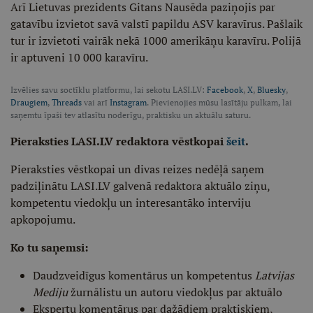
Arī Lietuvas prezidents Gitans Nausēda paziņojis par
gatavību izvietot savā valstī papildu ASV karavīrus. Pašlaik
tur ir izvietoti vairāk nekā 1000 amerikāņu karavīru. Polijā
ir aptuveni 10 000 karavīru.
Izvēlies savu soctīklu platformu, lai sekotu LASI.LV:
Facebook
,
X
,
Bluesky
,
Draugiem
,
Threads
vai arī
Instagram
. Pievienojies mūsu lasītāju pulkam, lai
saņemtu īpaši tev atlasītu noderīgu, praktisku un aktuālu saturu.
Pieraksties LASI.LV redaktora vēstkopai
šeit
.
Pieraksties vēstkopai un divas reizes nedēļā saņem
padziļinātu LASI.LV galvenā redaktora aktuālo ziņu,
kompetentu viedokļu un interesantāko interviju
apkopojumu.
Ko tu saņemsi:
Daudzveidīgus komentārus un kompetentus
Latvijas
Mediju
žurnālistu un autoru viedokļus par aktuālo
Ekspertu komentārus par dažādiem praktiskiem,