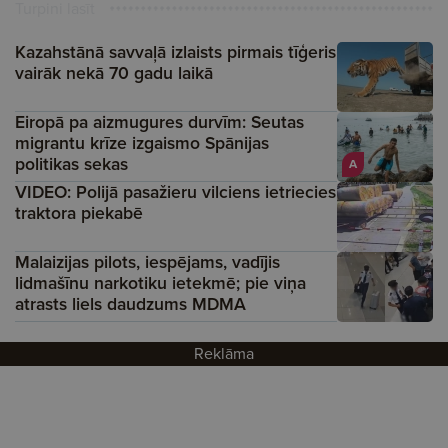
Turpini lasīt
Kazahstānā savvaļā izlaists pirmais tīģeris
vairāk nekā 70 gadu laikā
Eiropā pa aizmugures durvīm: Seutas
migrantu krīze izgaismo Spānijas
politikas sekas
A
VIDEO: Polijā pasažieru vilciens ietriecies
traktora piekabē
Malaizijas pilots, iespējams, vadījis
lidmašīnu narkotiku ietekmē; pie viņa
atrasts liels daudzums MDMA
Reklāma