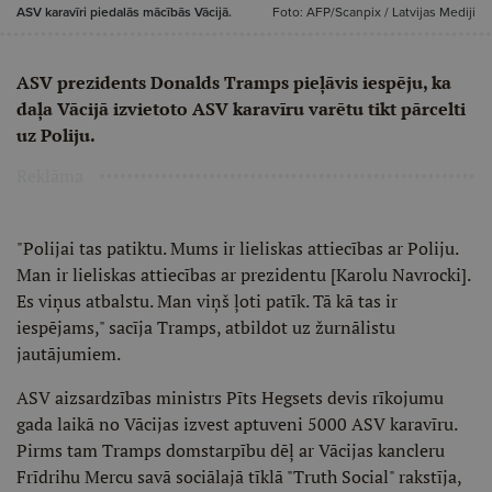
ASV karavīri piedalās mācībās Vācijā.
Foto: AFP/Scanpix / Latvijas Mediji
ASV prezidents Donalds Tramps pieļāvis iespēju, ka
daļa Vācijā izvietoto ASV karavīru varētu tikt pārcelti
uz Poliju.
Reklāma
"Polijai tas patiktu. Mums ir lieliskas attiecības ar Poliju.
Man ir lieliskas attiecības ar prezidentu [Karolu Navrocki].
Es viņus atbalstu. Man viņš ļoti patīk. Tā kā tas ir
iespējams," sacīja Tramps, atbildot uz žurnālistu
jautājumiem.
ASV aizsardzības ministrs Pīts Hegsets devis rīkojumu
gada laikā no Vācijas izvest aptuveni 5000 ASV karavīru.
Pirms tam Tramps domstarpību dēļ ar Vācijas kancleru
Frīdrihu Mercu savā sociālajā tīklā "Truth Social" rakstīja,