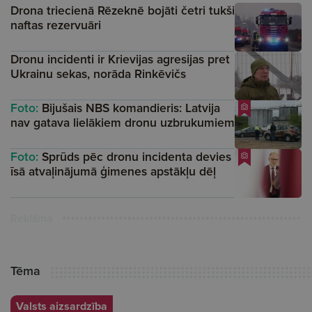
Drona triecienā Rēzeknē bojāti četri tukši
naftas rezervuāri
Dronu incidenti ir Krievijas agresijas pret
Ukrainu sekas, norāda Rinkēvičs
Foto:
Bijušais NBS komandieris: Latvija
nav gatava lielākiem dronu uzbrukumiem
Foto:
Sprūds pēc dronu incidenta devies
īsā atvaļinājumā ģimenes apstākļu dēļ
Reklāma
Tēma
Valsts aizsardzība