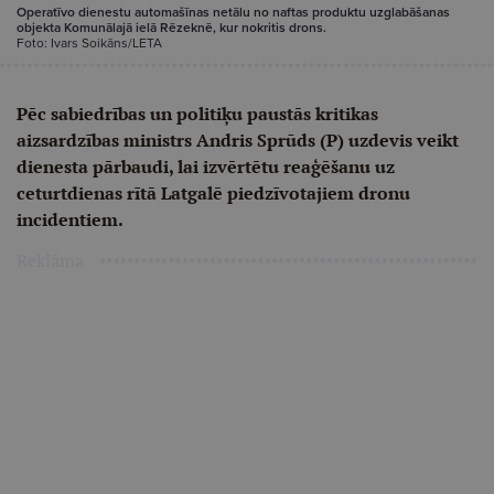
Operatīvo dienestu automašīnas netālu no naftas produktu uzglabāšanas
objekta Komunālajā ielā Rēzeknē, kur nokritis drons.
Foto: Ivars Soikāns/LETA
Pēc sabiedrības un politiķu paustās kritikas
aizsardzības ministrs Andris Sprūds (P) uzdevis veikt
dienesta pārbaudi, lai izvērtētu reaģēšanu uz
ceturtdienas rītā Latgalē piedzīvotajiem dronu
incidentiem.
Reklāma