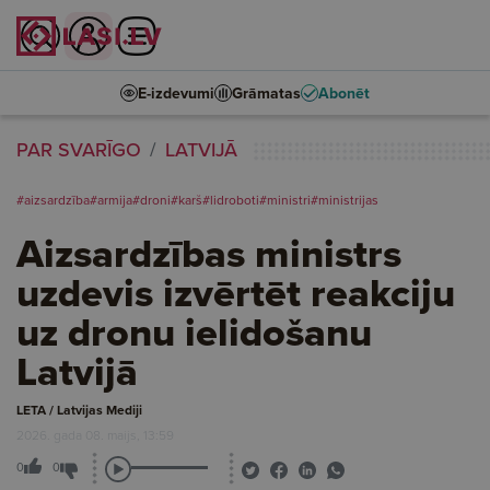
E-izdevumi
Grāmatas
Abonēt
PAR SVARĪGO
LATVIJĀ
#aizsardzība
#armija
#droni
#karš
#lidroboti
#ministri
#ministrijas
Aizsardzības ministrs
uzdevis izvērtēt reakciju
uz dronu ielidošanu
Latvijā
LETA / Latvijas Mediji
2026. gada 08. maijs, 13:59
0
0