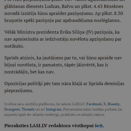
glābšanas dienests Ludzas, Balvu un plkst. 4.43 Rēzeknes
novadā izsūtīja šūnu apraides paziņojumu. Ap plkst. 8.30
bruņotie spēki paziņoja par apdraudējuma noslēgšanos.
Vēlāk Ministru prezidenta Evika Siliņa (JV) paziņoja, ka
nav apmierināta ar iedzīvotāju novēlotu apziņošanu par
notikušo.
Sprūds atzinis, ka jautājums par to, vai šūnu apraide nav
bijusi novēlota, ir pamatots, tāpēc jāizvērtē, kas ir
nostrādājis, bet kas nav.
Opozīcijas politiķi pēc tam nāca klajā ar Sprūda demisijas
pieprasījumu.
Izvēlies savu soctīklu platformu, lai sekotu LASI.LV:
Facebook
,
X
,
Bluesky
,
Draugiem
,
Threads
vai arī
Instagram
. Pievienojies mūsu lasītāju pulkam, lai
saņemtu īpaši tev atlasītu noderīgu, praktisku un aktuālu saturu.
Pieraksties LASI.LV redaktora vēstkopai
šeit
.