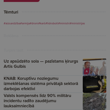
Tēmturi
#aizsardzība
#armija
#droni
#karš
#lidroboti
#ministri
#ministrijas
Reklāma
Turpini lasīt
Uz apsūdzēto sola — pazīstams ķirurgs
Artis Gulbis
A
KNAB: Koruptīvu noziegumu
izmeklēšanas sistēma privātajā sektorā
darbojas efektīvi
Valsts kompensēs līdz 90% militāru
incidentu radīto zaudējumu
lauksaimniecībā