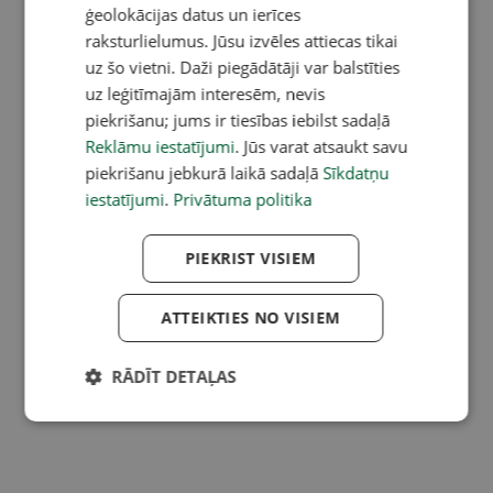
ģeolokācijas datus un ierīces
raksturlielumus. Jūsu izvēles attiecas tikai
uz šo vietni. Daži piegādātāji var balstīties
uz leģitīmajām interesēm, nevis
piekrišanu; jums ir tiesības iebilst sadaļā
Reklāmu iestatījumi
. Jūs varat atsaukt savu
piekrišanu jebkurā laikā sadaļā
Sīkdatņu
iestatījumi
.
Privātuma politika
PIEKRIST VISIEM
ATTEIKTIES NO VISIEM
RĀDĪT DETAĻAS