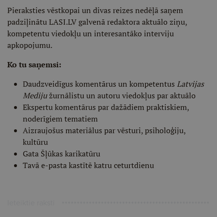
Pieraksties vēstkopai un divas reizes nedēļā saņem
padziļinātu LASI.LV galvenā redaktora aktuālo ziņu,
kompetentu viedokļu un interesantāko interviju
apkopojumu.
Ko tu saņemsi:
Daudzveidīgus komentārus un kompetentus
Latvijas
Mediju
žurnālistu un autoru viedokļus par aktuālo
Ekspertu komentārus par dažādiem praktiskiem,
noderīgiem tematiem
Aizraujošus materiālus par vēsturi, psiholoģiju,
kultūru
Gata Šļūkas karikatūru
Tavā e-pasta kastītē katru ceturtdienu
Ieteiktie raksti