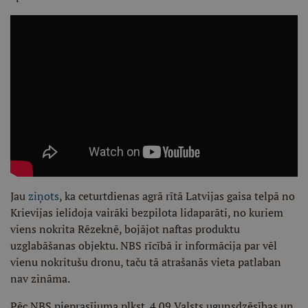
Jau
ziņots
, ka ceturtdienas agrā rītā Latvijas gaisa telpā no
Krievijas ielidoja vairāki bezpilota lidaparāti, no kuriem
viens nokrita Rēzeknē, bojājot naftas produktu
uzglabāšanas objektu. NBS rīcībā ir informācija par vēl
vienu nokritušu dronu, taču tā atrašanās vieta patlaban
nav zināma.
Pēc NBS pieprasījuma plkst. 4.09 Valsts ugunsdzēsības un