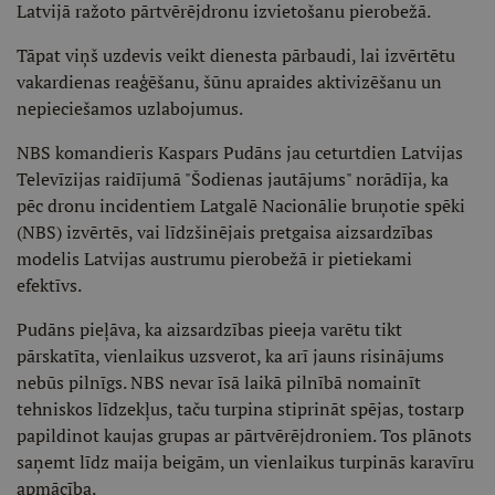
Latvijā ražoto pārtvērējdronu izvietošanu pierobežā.
Tāpat viņš uzdevis veikt dienesta pārbaudi, lai izvērtētu
vakardienas reaģēšanu, šūnu apraides aktivizēšanu un
nepieciešamos uzlabojumus.
NBS komandieris Kaspars Pudāns jau ceturtdien Latvijas
Televīzijas raidījumā "Šodienas jautājums" norādīja, ka
pēc dronu incidentiem Latgalē Nacionālie bruņotie spēki
(NBS) izvērtēs, vai līdzšinējais pretgaisa aizsardzības
modelis Latvijas austrumu pierobežā ir pietiekami
efektīvs.
Pudāns pieļāva, ka aizsardzības pieeja varētu tikt
pārskatīta, vienlaikus uzsverot, ka arī jauns risinājums
nebūs pilnīgs. NBS nevar īsā laikā pilnībā nomainīt
tehniskos līdzekļus, taču turpina stiprināt spējas, tostarp
papildinot kaujas grupas ar pārtvērējdroniem. Tos plānots
saņemt līdz maija beigām, un vienlaikus turpinās karavīru
apmācība.