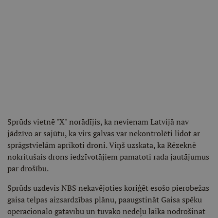
Sprūds vietnē "X" norādījis, ka nevienam Latvijā nav
jādzīvo ar sajūtu, ka virs galvas var nekontrolēti lidot ar
sprāgstvielām aprīkoti droni. Viņš uzskata, ka Rēzeknē
nokritušais drons iedzīvotājiem pamatoti rada jautājumus
par drošību.
Sprūds uzdevis NBS nekavējoties koriģēt esošo pierobežas
gaisa telpas aizsardzības plānu, paaugstināt Gaisa spēku
operacionālo gatavību un tuvāko nedēļu laikā nodrošināt