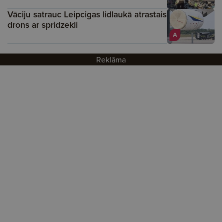
Vāciju satrauc Leipcigas lidlaukā atrastais
drons ar spridzekli
A
Reklāma