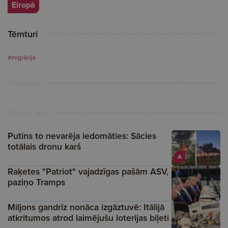
Eiropā
Tēmturi
#migrācija
Reklāma
Turpini lasīt
Putins to nevarēja iedomāties: Sācies
totālais dronu karš
A
Raķetes "Patriot" vajadzīgas pašām ASV,
paziņo Tramps
Miljons gandrīz nonāca izgāztuvē: Itālijā
atkritumos atrod laimējušu loterijas biļeti