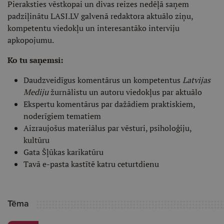
Pieraksties vēstkopai un divas reizes nedēļā saņem
padziļinātu LASI.LV galvenā redaktora aktuālo ziņu,
kompetentu viedokļu un interesantāko interviju
apkopojumu.
Ko tu saņemsi:
Daudzveidīgus komentārus un kompetentus
Latvijas
Mediju
žurnālistu un autoru viedokļus par aktuālo
Ekspertu komentārus par dažādiem praktiskiem,
noderīgiem tematiem
Aizraujošus materiālus par vēsturi, psiholoģiju,
kultūru
Gata Šļūkas karikatūru
Tavā e-pasta kastītē katru ceturtdienu
Tēma