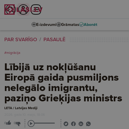
E-izdevumi
Grāmatas
Abonēt
PAR SVARĪGO
PASAULĒ
#migrācija
Lībijā uz nokļūšanu
Eiropā gaida pusmiljons
nelegālo imigrantu,
paziņo Grieķijas ministrs
LETA / Latvijas Mediji
2026. gada 10. maijs, 18:06
0
0