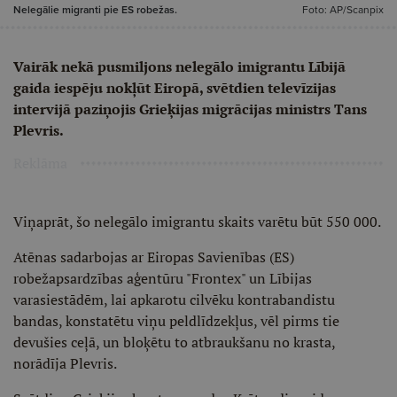
Nelegālie migranti pie ES robežas.
Foto: AP/Scanpix
Vairāk nekā pusmiljons nelegālo imigrantu Lībijā
gaida iespēju nokļūt Eiropā, svētdien televīzijas
intervijā paziņojis Grieķijas migrācijas ministrs Tans
Plevris.
Reklāma
Viņaprāt, šo nelegālo imigrantu skaits varētu būt 550 000.
Atēnas sadarbojas ar Eiropas Savienības (ES)
robežapsardzības aģentūru "Frontex" un Lībijas
varasiestādēm, lai apkarotu cilvēku kontrabandistu
bandas, konstatētu viņu peldlīdzekļus, vēl pirms tie
devušies ceļā, un bloķētu to atbraukšanu no krasta,
norādīja Plevris.