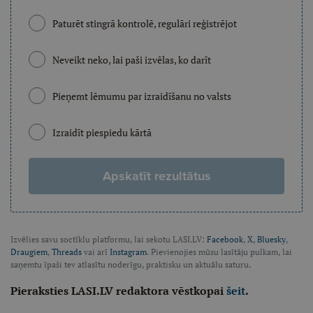
Paturēt stingrā kontrolē, regulāri reģistrējot
Neveikt neko, lai paši izvēlas, ko darīt
Pieņemt lēmumu par izraidīšanu no valsts
Izraidīt piespiedu kārtā
Apskatīt rezultātus
Izvēlies savu soctīklu platformu, lai sekotu LASI.LV:
Facebook
,
X
,
Bluesky
,
Draugiem
,
Threads
vai arī
Instagram
. Pievienojies mūsu lasītāju pulkam, lai
saņemtu īpaši tev atlasītu noderīgu, praktisku un aktuālu saturu.
Pieraksties LASI.LV redaktora vēstkopai
šeit
.