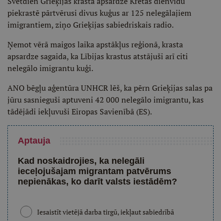
Svētdien Grieķijas krasta apsardze Krētas dienvidu
piekrastē pārtvērusi divus kuģus ar 125 nelegālajiem
imigrantiem, ziņo Grieķijas sabiedriskais radio.
Ņemot vērā maigos laika apstākļus reģionā, krasta
apsardze sagaida, ka Lībijas krastus atstājuši arī citi
nelegālo imigrantu kuģi.
ANO bēgļu aģentūra UNHCR lēš, ka pērn Grieķijas salas pa
jūru sasnieguši aptuveni 42 000 nelegālo imigrantu, kas
tādējādi iekļuvuši Eiropas Savienībā (ES).
Aptauja
Kad noskaidrojies, ka nelegāli
ieceļojušajam migrantam patvērums
nepienākas, ko darīt valsts iestādēm?
Iesaistīt vietējā darba tirgū, iekļaut sabiedrībā