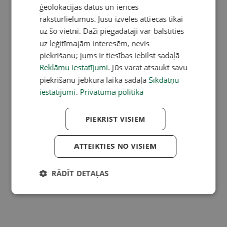
ģeolokācijas datus un ierīces
raksturlielumus. Jūsu izvēles attiecas tikai
uz šo vietni. Daži piegādātāji var balstīties
uz leģitīmajām interesēm, nevis
piekrišanu; jums ir tiesības iebilst sadaļā
Reklāmu iestatījumi
. Jūs varat atsaukt savu
piekrišanu jebkurā laikā sadaļā
Sīkdatņu
iestatījumi
.
Privātuma politika
PIEKRIST VISIEM
ATTEIKTIES NO VISIEM
RĀDĪT DETAĻAS