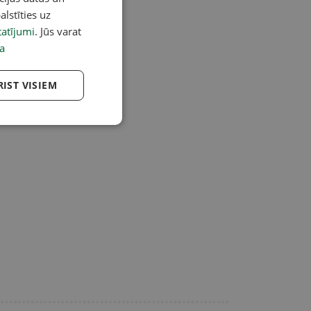
alstīties uz
atījumi
. Jūs varat
a
RIST VISIEM