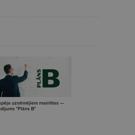
spēja uzņēmējiem mainīties —
idījums "Plāns B"