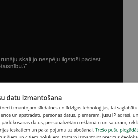
ūsu datu izmantošana
eri izmantojam sīkdatnes un līdzīgas tehnoloģijas, lai saglabātu
 ierīcē un apstrādātu personas datus, piemēram, jūsu IP adresi, un
un pārlūkošanas datus, personalizētām reklāmām un saturam, rek
orijas ieskatiem un pakalpojumu uzlabošanai.
Trešo pušu piegādāt
tus šiem un citiem nolūkiem, tostarp izmantojot precīzus ģeolokā