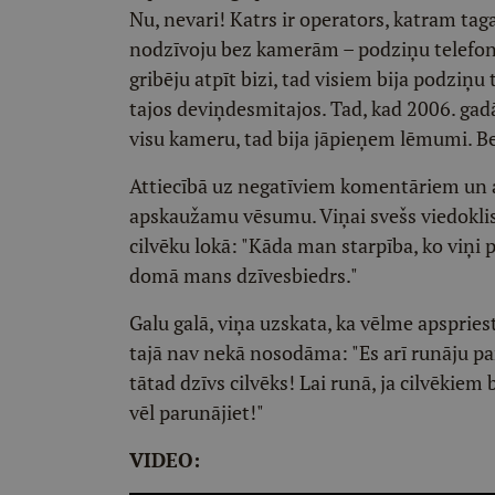
Nu, nevari! Katrs ir operators, katram ta
nodzīvoju bez kamerām – podziņu telefonu
gribēju atpīt bizi, tad visiem bija podziņu
tajos deviņdesmitajos. Tad, kad 2006. g
visu kameru, tad bija jāpieņem lēmumi. Bet
Attiecībā uz negatīviem komentāriem un 
apskaužamu vēsumu. Viņai svešs viedoklis
cilvēku lokā: "Kāda man starpība, ko viņi 
domā mans dzīvesbiedrs."
Galu galā, viņa uzskata, ka vēlme apspriest
tajā nav nekā nosodāma: "Es arī runāju par 
tātad dzīvs cilvēks! Lai runā, ja cilvēkiem
vēl parunājiet!"
VIDEO: