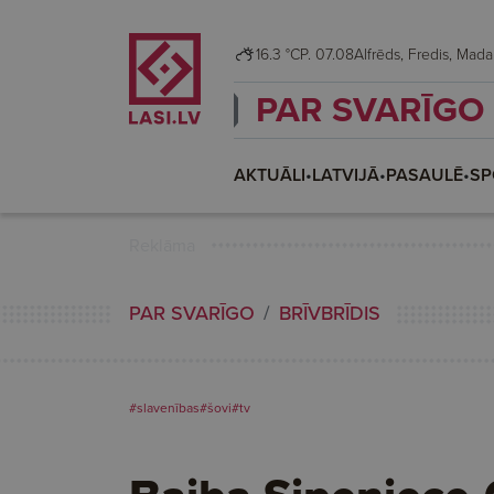
16.3 °C
P. 07.08
Alfrēds, Fredis, M
PAR SVARĪGO
AKTUĀLI
•
LATVIJĀ
•
PASAULĒ
•
SP
Reklāma
PAR SVARĪGO
BRĪVBRĪDIS
#slavenības
#šovi
#tv