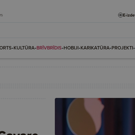
adars
E-izd
ORTS
•
KULTŪRA
•
BRĪVBRĪDIS
•
HOBIJI
•
KARIKATŪRA
•
PROJEKTI
•