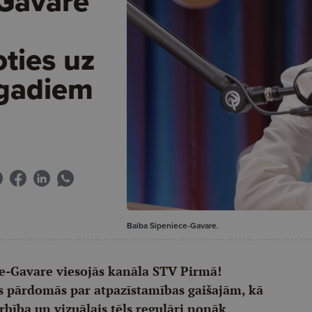
-Gavare
oties uz
 gadiem
Baiba Sipeniece-Gavare.
e-Gavare viesojās kanāla STV Pirmā!
ās pārdomās par atpazīstamības gaišajām, kā
rbība un vizuālais tēls regulāri nonāk