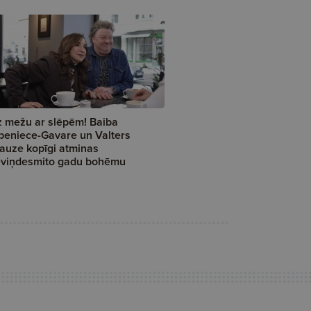
 mežu ar slēpēm! Baiba
peniece-Gavare un Valters
auze kopīgi atminas
viņdesmito gadu bohēmu