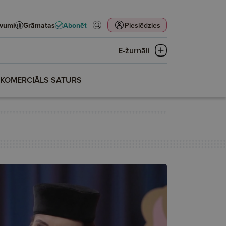
evumi
Grāmatas
Abonēt
Pieslēdzies
E-žurnāli
KOMERCIĀLS SATURS