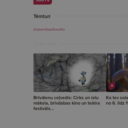
Tēmturi
#slavenības
#šovi
#tv
Turpini lasīt
A
Brīvdienu ceļvedis: Cirks un ielu
Ko tev sol
māksla, brīvdabas kino un teātra
no 6. līdz
festivāls…