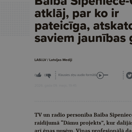
Baiba Sipeniece
atklāj, par ko ir
pateicīga, atskat
saviem jaunības
LASI.LV / Latvijas Mediji
Klausies ziņu audio formātā
0
0
2026. gada 09. maijs, 19:45
TV un radio personība Baiba Sipeniec
raidījumā “Dāmu projekts”, kur dalīj
arī ēnas pusēm. Viņas profesionālā da