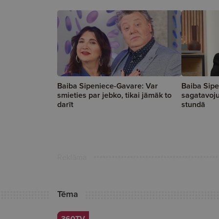
Baiba Sipeniece-Gavare: Var
Baiba Sip
smieties par jebko, tikai jāmāk to
sagatavoju
darīt
stundā
Reklāma
Tēma
360TV