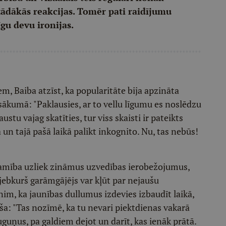
ažādākās reakcijas. Tomēr pati raidījumu
īgu devu ironijas.
m, Baiba atzīst, ka popularitāte bija apzināta
sākumā: "Paklausies, ar to vellu līgumu es noslēdzu
ustu vajag skatīties, tur viss skaisti ir pateikts
 un tajā pašā laikā palikt inkognito. Nu, tas nebūs!
tamība uzliek zināmus uzvedības ierobežojumus,
jebkurš garāmgājējs var kļūt par nejaušu
nim, ka jaunības dullumus izdevies izbaudīt laikā,
oša: "Tas nozīmē, ka tu nevari piektdienas vakarā
guņus, pa galdiem dejot un darīt, kas ienāk prātā.