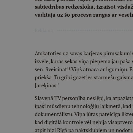
sabiedrības redzeslokā, izraisot visd
vadītāja uz šo procesu raugās ar vesel
Reklāma
Atskatoties uz savas karjeras pirmsākumie
izvēle, kuras sekas viņa pieņēma jau pašā 
sen. Sveicināti! Viņš atnāca ar līgumiņu. Fa
priekšā. Tu gribi gozēties starmešu gaismā
Jārēķinās."
Slavenā TV personība neslēpj, ka atpazīs
īpaši mūsdienu tehnoloģiju laikmetā, kad 
dokumentālistu. Viņa jūtas pateicīga likte
kad digitālā kontrole vēl nebija visaptver
atpīt bizi Rīgā pa naktsklubiem un nodot u