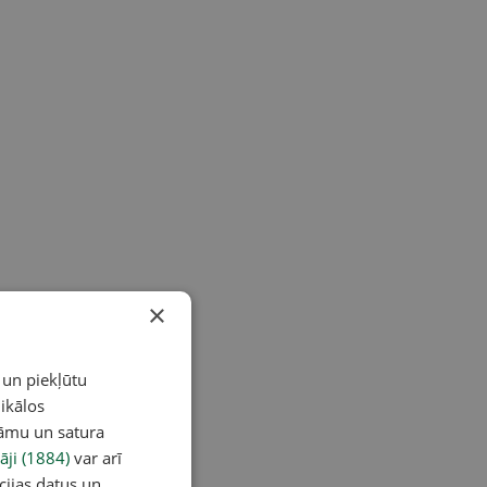
×
 un piekļūtu
ikālos
lāmu un satura
āji (1884)
var arī
cijas datus un