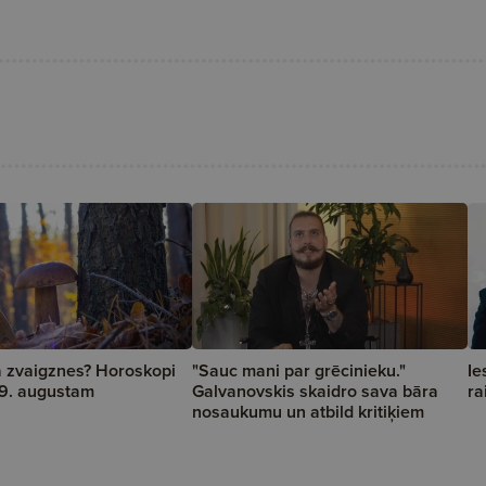
a zvaigznes? Horoskopi
"Sauc mani par grēcinieku."
Ie
 19. augustam
Galvanovskis skaidro sava bāra
ra
nosaukumu un atbild kritiķiem