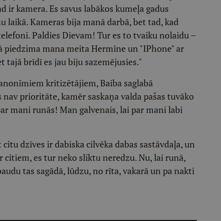
gad ir kamera. Es savus labākos kumeļa gadus
 laikā. Kameras bija manā darbā, bet tad, kad
 telefoni. Paldies Dievam! Tur es to tvaiku nolaidu –
adā piedzima mana meita Hermīne un "IPhone" ar
 tajā brīdī es jau biju sazemējusies."
anonīmiem kritizētājiem, Baiba saglabā
 nav prioritāte, kamēr saskaņa valda pašas tuvāko
par mani runās! Man galvenais, lai par mani labi
 citu dzīves ir dabiska cilvēka dabas sastāvdaļa, un
citiem, es tur neko sliktu neredzu. Nu, lai runā,
 baudu tas sagādā, lūdzu, no rīta, vakarā un pa nakti