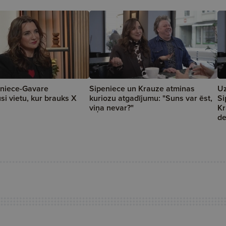
eniece-Gavare
Sipeniece un Krauze atminas
Uz
si vietu, kur brauks X
kuriozu atgadījumu: "Suns var ēst,
Si
viņa nevar?"
Kr
de