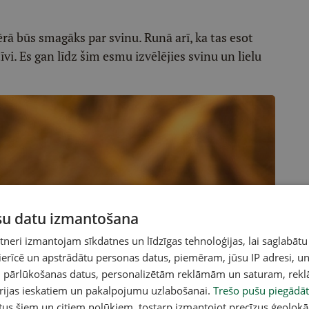
ā būs smagāks par svinu. Runā arī, ka tas esot
tīvi. Es gan līdz šim esmu izvēlējies svinu un lielu
ūsu datu izmantošana
eri izmantojam sīkdatnes un līdzīgas tehnoloģijas, lai saglabātu
 ierīcē un apstrādātu personas datus, piemēram, jūsu IP adresi, un
un pārlūkošanas datus, personalizētām reklāmām un saturam, rek
orijas ieskatiem un pakalpojumu uzlabošanai.
Trešo pušu piegādāt
tus šiem un citiem nolūkiem, tostarp izmantojot precīzus ģeolokā