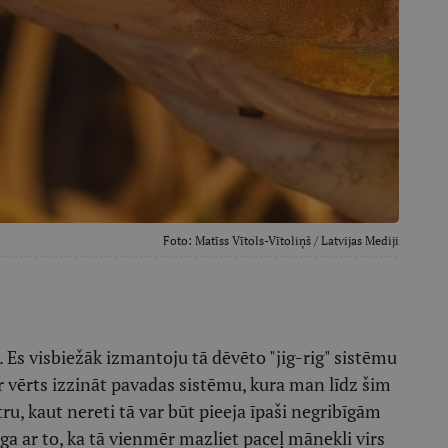
Foto:
Matīss Vītols-Vītoliņš
/ Latvijas Mediji
. Es visbiežāk izmantoju tā dēvēto "jig-rig" sistēmu
r vērts izzināt pavadas sistēmu, kura man līdz šim
tru, kaut nereti tā var būt pieeja īpaši negribīgām
īga ar to, ka tā vienmēr mazliet paceļ mānekli virs