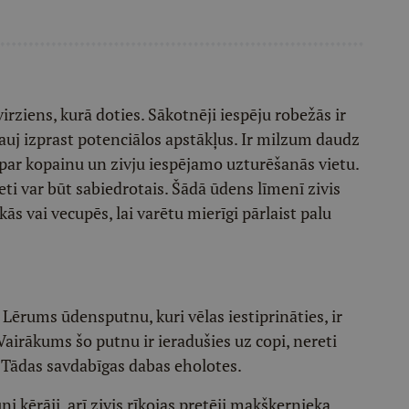
irziens, kurā doties. Sākotnēji iespēju robežās ir
 ļauj izprast potenciālos apstākļus. Ir milzum daudz
 par kopainu un zivju iespējamo uzturēšanās vietu.
eti var būt sabiedrotais. Šādā ūdens līmenī zivis
ās vai vecupēs, lai varētu mierīgi pārlaist palu
. Lērums ūdensputnu, kuri vēlas iestiprināties, ir
. Vairākums šo putnu ir ieradušies uz copi, nereti
. Tādas savdabīgas dabas eholotes.
i ķērāji, arī zivis rīkojas pretēji makšķernieka