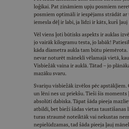
loģikai. Pat zināmiem upju posmiem nereti
posmiem optimāli ir iespējams strādāt ar t
iemesla dēļ ir labi, ja līdzi ir kāts, kurš ļ
Vēl viens ļoti būtisks aspekts ir auklas izv
jo vairāk kilogramu testa, jo labāk! Patiesī
kāda diametra aukla tam būtu piemērota. N
nevar noturēt mānekli vēlamajā vietā, kaut
Visbiežāk vaina ir auklā. Tātad – jo plānā
mazāku svaru.
Svariņu visbiežāk izvēlos pēc apstākļiem. 
un lēni nes uz priekšu. Tieši šis moments ļ
absolūti dabiska. Tāpat šāda pieeja mazlie
atbildi, bet bieži šādas vietas taustīšanas
turas straumē noteiktāk vai nekustas nemaz
nepielūdzamas, tad šāda pieeja ļauj mānekli