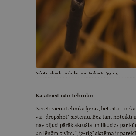
Aukstā ūdenī bieži darbojos ar tā dēvēto "jig-rig".
Kā atrast īsto tehniku
Nereti vienā tehnikā ķeras, bet citā – nekā
vai "dropshot" sistēmu. Bez tām noteikti i
nav bijusi pārāk aktuāla un likusies par kū
un lēnām zivīm. "Jig-rig" sistēma ir pateic