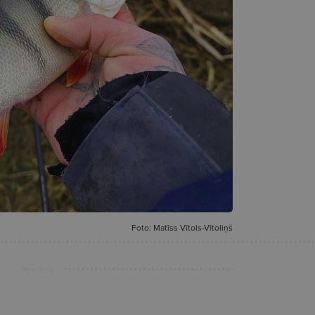
Foto: Matīss Vītols-Vītoliņš
Reklāma