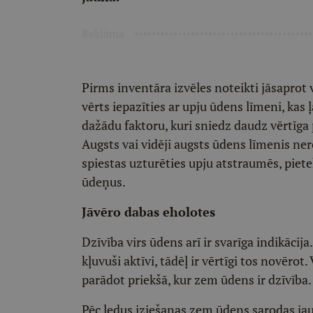
Reklāma
Pirms inventāra izvēles noteikti jāsaprot v
vērts iepazīties ar upju ūdens līmeni, kas
dažādu faktoru, kuri sniedz daudz vērtīga
Augsts vai vidēji augsts ūdens līmenis ner
spiestas uzturēties upju atstraumēs, pietek
ūdeņus.
Jāvēro dabas eholotes
Dzīvība virs ūdens arī ir svarīga indikācija
kļuvuši aktīvi, tādēļ ir vērtīgi tos novērot
parādot priekšā, kur zem ūdens ir dzīvība
Pēc ledus iziešanas zem ūdens sarodas jaun