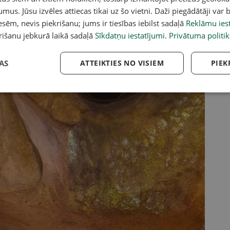
umus. Jūsu izvēles attiecas tikai uz šo vietni. Daži piegādātāji var b
sēm, nevis piekrišanu; jums ir tiesības iebilst sadaļā
Reklāmu iest
rišanu jebkurā laikā sadaļā
Sīkdatņu iestatījumi
.
Privātuma politik
AS
ATTEIKTIES NO VISIEM
PIEK