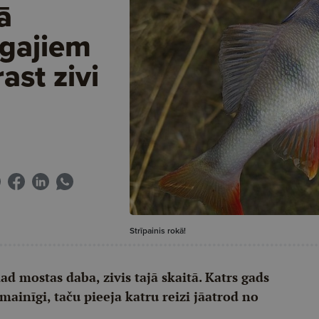
ā
īgajiem
ast zivi
Strīpainis rokā!
kad mostas daba, zivis tajā skaitā. Katrs gads
mainīgi, taču pieeja katru reizi jāatrod no