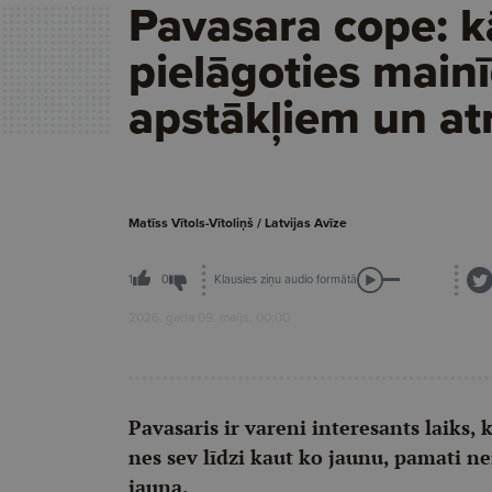
Pavasara cope: k
pielāgoties main
apstākļiem un atr
Matīss Vītols-Vītoliņš / Latvijas Avīze
Klausies ziņu audio formātā
1
0
2026. gada 09. maijs, 00:00
Pavasaris ir vareni interesants laiks, 
nes sev līdzi kaut ko jaunu, pamati ne
jauna.