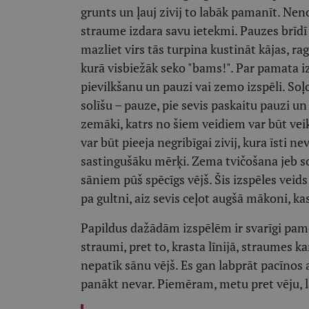
grunts un ļauj zivij to labāk pamanīt. Ne
straume izdara savu ietekmi. Pauzes brīdī
mazliet virs tās turpina kustināt kājas, ra
kurā visbiežāk seko "bams!". Par pamata 
pievilkšanu un pauzi vai zemo izspēli. Soļ
solīšu – pauze, pie sevis paskaitu pauzi un 
zemāki, katrs no šiem veidiem var būt ve
var būt pieeja negribīgai zivij, kura īsti n
sastingušāku mērķi. Zema tvičošana jeb so
sāniem pūš spēcīgs vējš. Šis izspēles vei
pa gultni, aiz sevis ceļot augšā mākoni, k
Papildus dažādām izspēlēm ir svarīgi pamē
straumi, pret to, krasta līnijā, straumes
nepatīk sānu vējš. Es gan labprāt pacīnos a
panākt nevar. Piemēram, metu pret vēju, la