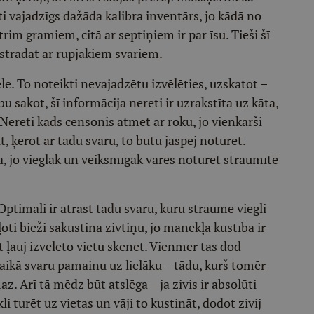
 vajadzīgs dažāda kalibra inventārs, jo kādā no
rim gramiem, citā ar septiņiem ir par īsu. Tieši šī
auj strādāt ar rupjākiem svariem.
ēle. To noteikti nevajadzētu izvēlēties, uzskatot –
bu sakot, šī informācija nereti ir uzrakstīta uz kāta,
ereti kāds censonis atmet ar roku, jo vienkārši
, ķerot ar tādu svaru, to būtu jāspēj noturēt.
ka, jo vieglāk un veiksmīgāk varēs noturēt straumītē
Optimāli ir atrast tādu svaru, kuru straume viegli
oti bieži sakustina zivtiņu, jo mānekļa kustība ir
t ļauj izvēlēto vietu skenēt. Vienmēr tas dod
 laikā svaru pamainu uz lielāku – tādu, kurš tomēr
. Arī tā mēdz būt atslēga – ja zivis ir absolūti
 turēt uz vietas un vāji to kustināt, dodot zivij