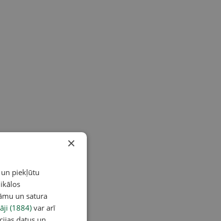
×
 un piekļūtu
ikālos
lāmu un satura
āji (1884)
var arī
cijas datus un