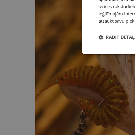
ierīces raksturliel
leģitīmajām intere
atsaukt savu piek
RĀDĪT DETAĻ