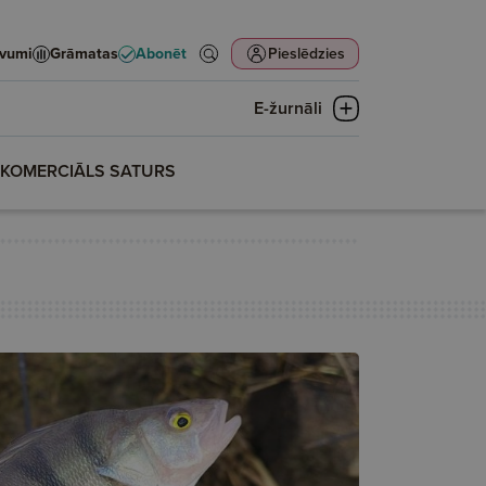
evumi
Grāmatas
Abonēt
Pieslēdzies
E-žurnāli
KOMERCIĀLS SATURS