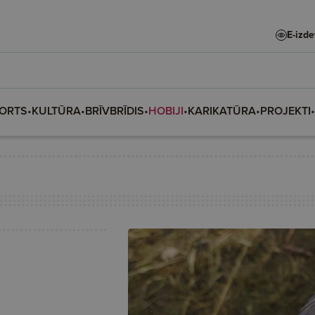
E-izd
ORTS
•
KULTŪRA
•
BRĪVBRĪDIS
•
HOBIJI
•
KARIKATŪRA
•
PROJEKTI
•