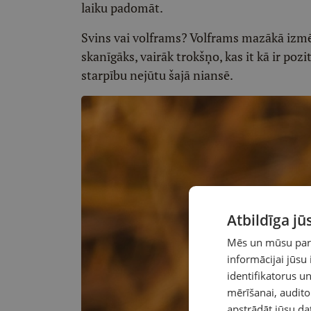
laiku padomāt.
Svins vai volframs? Volframs mazākā izmēr
skanīgāks, vairāk trokšņo, kas it kā ir pozi
starpību nejūtu šajā niansē.
Atbildīga j
Mēs un mūsu partn
informācijai jūsu
identifikatorus 
mērīšanai, audit
apstrādāt jūsu da