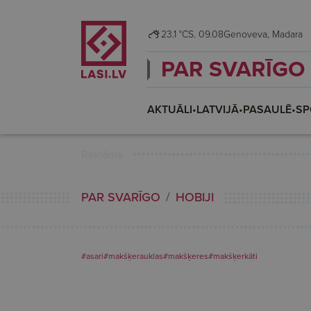
23.1 °C
S. 09.08
Genoveva, Madara
PAR SVARĪGO
AKTUĀLI
•
LATVIJĀ
•
PASAULĒ
•
SP
Reklāma
PAR SVARĪGO
HOBIJI
#asari
#makšķerauklas
#makšķeres
#makšķerkāti