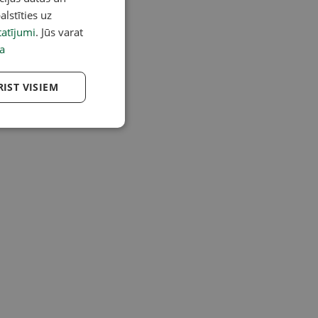
alstīties uz
atījumi
. Jūs varat
a
RIST VISIEM