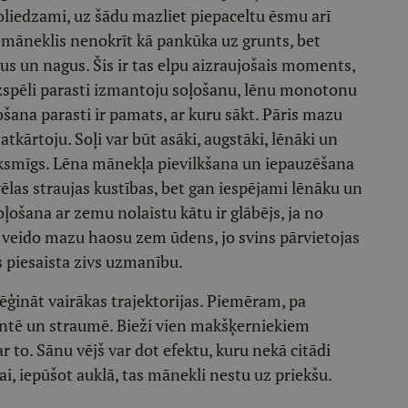
noliedzami, uz šādu mazliet piepaceltu ēsmu arī
 māneklis nenokrīt kā pankūka uz grunts, bet
gus un nagus. Šis ir tas elpu aizraujošais moments,
izspēli parasti izmantoju soļošanu, lēnu monotonu
ošana parasti ir pamats, ar kuru sākt. Pāris mazu
atkārtoju. Soļi var būt asāki, augstāki, lēnāki un
iksmīgs. Lēna mānekļa pievilkšana un iepauzēšana
evēlas straujas kustības, bet gan iespējami lēnāku un
ļošana ar zemu nolaistu kātu ir glābējs, ja no
ds veido mazu haosu zem ūdens, jo svins pārvietojas
as piesaista zivs uzmanību.
ģināt vairākas trajektorijas. Piemēram, pa
 kantē un straumē. Bieži vien makšķerniekiem
r to. Sānu vējš var dot efektu, kuru nekā citādi
i, iepūšot auklā, tas mānekli nestu uz priekšu.