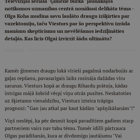
Televīzijas seriāla "Ģimene burkā" jaunākajos
notikumos uzmanības centrā nonākusi delikāta tēma -
Olga Koha mudina savu laulāto draugu izšķirties par
vazektomiju, taču Viesturs par šo perspektīvu izrāda
manāmu skepticismu un nevēlēšanos iedziļināties
detaļās. Kas licis Olgai izvirzīt šādu ultimātu?
Reklāma
Kamēr ģimenes draugu lokā vīrieši pagalmā nodarbojās ar
gaļas cepšanu, pavasarīgais laiks rosināja dažādas vīru
sarunas. Viesturs kopā ar draugu Rihardu prātoja, kādas
intrigas mājā šobrīd vērpj viņu otrās pusītes. Neskatoties
uz šķietamo vienaldzību, Viesturs izteica trāpīgu
prognozi: “Gan jau atkal par kaut kādām "apšņikāšanām"!”
Viņš neslēpj, ka pēc desmit kopā pavadītiem gadiem starp
partneriem vairs nav tabu tēmu. Tomēr idilli pārtrauca
Olgas parādīšanās, kura ar divdomīgu jautājumu "Vai