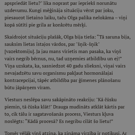
apspriedāt lietu?" lika noprast par iepriekš norunātu
uzdevumu. Kungi mēģināja situāciju vērst par joku,
piesaucot lietaino laiku, taču Olga palika nelokāma – viņi
kopā sūtīti pie grila ar konkrētu mērķi.
Skaidrojot situāciju plašāk, Olga bija tieša: “Tā saruna bija,
sauksim lietas īstajos vārdos, par "šņik-šņik"
[vazektomiju]. Ja jau mans vīrietis man pasaka, ka viņš
vairs negrib bērnus, nu, tad uzņemies atbildību un ej!”
Viņa uzskata, ka, sasniedzot 40 gadu slieksni, viņai vairs
nevajadzētu savu organismu pakļaut hormonālajai
kontracepcijai, tāpēc atbildība par ģimenes plānošanu
būtu jāpārņem vīram.
Viesturs neslēpa savu sakāpināto reakciju: "Kā čūsku
piemin, tā čūska klāt!" Drauga mudināts atklāt kārtis par
to, cik tālu ir sagatavošanās process, Viesturs kļuva
noslēgts: “Kādā procesā? Es negribu cilāt šo lietu!”
Tomēr vēlāk viņš atzina, ka zināma virzība ir notikusi. Ar