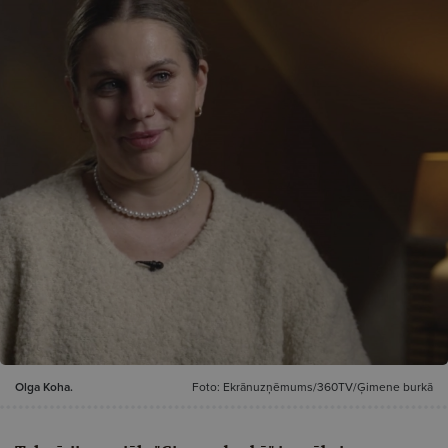
Olga Koha.
Foto: Ekrānuzņēmums/360TV/Ģimene burkā