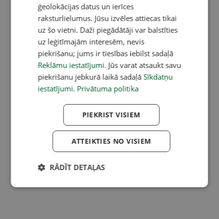
ģeolokācijas datus un ierīces
raksturlielumus. Jūsu izvēles attiecas tikai
uz šo vietni. Daži piegādātāji var balstīties
uz leģitīmajām interesēm, nevis
piekrišanu; jums ir tiesības iebilst sadaļā
Reklāmu iestatījumi
. Jūs varat atsaukt savu
piekrišanu jebkurā laikā sadaļā
Sīkdatņu
iestatījumi
.
Privātuma politika
PIEKRIST VISIEM
ATTEIKTIES NO VISIEM
RĀDĪT DETAĻAS