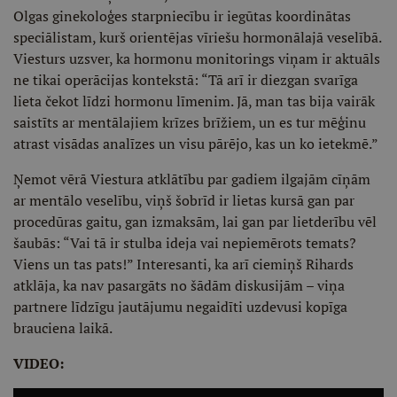
Olgas ginekoloģes starpniecību ir iegūtas koordinātas
speciālistam, kurš orientējas vīriešu hormonālajā veselībā.
Viesturs uzsver, ka hormonu monitorings viņam ir aktuāls
ne tikai operācijas kontekstā: “Tā arī ir diezgan svarīga
lieta čekot līdzi hormonu līmenim. Jā, man tas bija vairāk
saistīts ar mentālajiem krīzes brīžiem, un es tur mēģinu
atrast visādas analīzes un visu pārējo, kas un ko ietekmē.”
Ņemot vērā Viestura atklātību par gadiem ilgajām cīņām
ar mentālo veselību, viņš šobrīd ir lietas kursā gan par
procedūras gaitu, gan izmaksām, lai gan par lietderību vēl
šaubās: “Vai tā ir stulba ideja vai nepiemērots temats?
Viens un tas pats!” Interesanti, ka arī ciemiņš Rihards
atklāja, ka nav pasargāts no šādām diskusijām – viņa
partnere līdzīgu jautājumu negaidīti uzdevusi kopīga
brauciena laikā.
VIDEO: