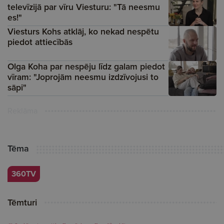
televīzijā par vīru Viesturu: "Tā neesmu
es!"
Viesturs Kohs atklāj, ko nekad nespētu
piedot attiecībās
Olga Koha par nespēju līdz galam piedot
vīram: "Joprojām neesmu izdzīvojusi to
sāpi"
Reklāma
Tēma
360TV
Tēmturi