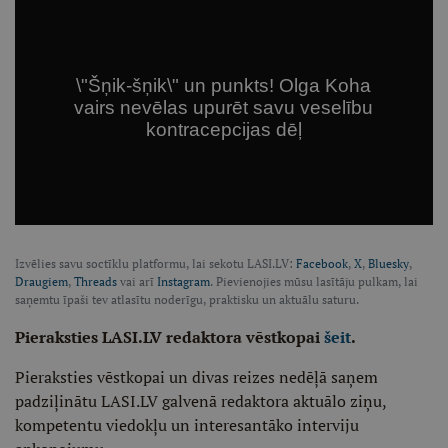
Izvēlies savu soctīklu platformu, lai sekotu LASI.LV:
Facebook
,
X
,
Bluesky
,
Draugiem
,
Threads
vai arī
Instagram
. Pievienojies mūsu lasītāju pulkam, lai
saņemtu īpaši tev atlasītu noderīgu, praktisku un aktuālu saturu.
Pieraksties LASI.LV redaktora vēstkopai
šeit
.
Pieraksties vēstkopai un divas reizes nedēļā saņem
padziļinātu LASI.LV galvenā redaktora aktuālo ziņu,
kompetentu viedokļu un interesantāko interviju