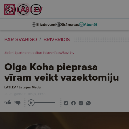
E-izdevumi
Grāmatas
Abonēt
PAR SVARĪGO
BRĪVBRĪDIS
#bērni
#partnerattiecības
#slavenības
#šovi
#tv
Olga Koha pieprasa
vīram veikt vazektomiju
LASI.LV / Latvijas Mediji
2026. gada 08. maijs, 19:45
0
0