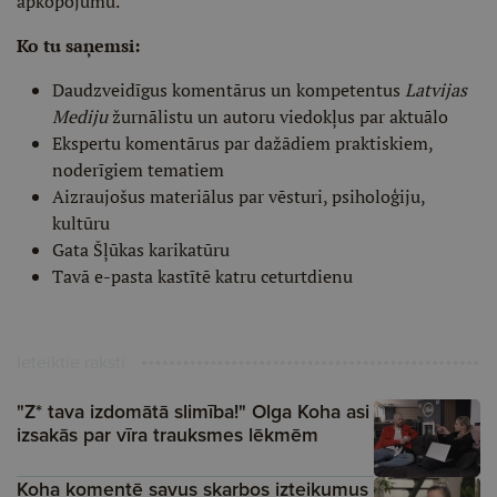
apkopojumu.
Ko tu saņemsi:
Daudzveidīgus komentārus un kompetentus
Latvijas
Mediju
žurnālistu un autoru viedokļus par aktuālo
Ekspertu komentārus par dažādiem praktiskiem,
noderīgiem tematiem
Aizraujošus materiālus par vēsturi, psiholoģiju,
kultūru
Gata Šļūkas karikatūru
Tavā e-pasta kastītē katru ceturtdienu
Ieteiktie raksti
"Z* tava izdomātā slimība!" Olga Koha asi
izsakās par vīra trauksmes lēkmēm
Koha komentē savus skarbos izteikumus