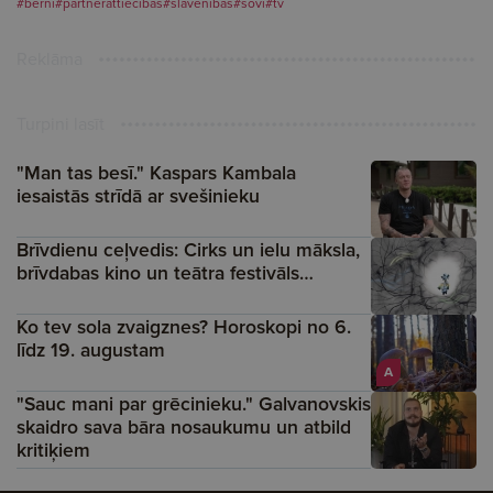
#bērni
#partnerattiecības
#slavenības
#šovi
#tv
Reklāma
Turpini lasīt
"Man tas besī." Kaspars Kambala
iesaistās strīdā ar svešinieku
Brīvdienu ceļvedis: Cirks un ielu māksla,
brīvdabas kino un teātra festivāls…
Ko tev sola zvaigznes? Horoskopi no 6.
līdz 19. augustam
A
"Sauc mani par grēcinieku." Galvanovskis
skaidro sava bāra nosaukumu un atbild
kritiķiem