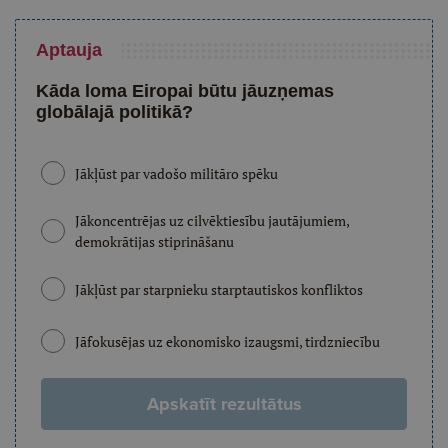
Aptauja
Kāda loma Eiropai būtu jāuzņemas
globālajā politikā?
Jākļūst par vadošo militāro spēku
Jākoncentrējas uz cilvēktiesību jautājumiem,
demokrātijas stiprināšanu
Jākļūst par starpnieku starptautiskos konfliktos
Jāfokusējas uz ekonomisko izaugsmi, tirdzniecību
Apskatīt rezultātus