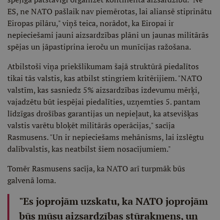
ES, ne NATO pašlaik nav piemērotas, lai aliansē stiprinātu
Eiropas pīlāru," viņš teica, norādot, ka Eiropai ir
nepieciešami jauni aizsardzības plāni un jaunas militārās
spējas un jāpastiprina ieroču un munīcijas ražošana.
Atbilstoši viņa priekšlikumam šajā struktūrā piedalītos
tikai tās valstis, kas atbilst stingriem kritērijiem. "NATO
valstīm, kas sasniedz 5% aizsardzības izdevumu mērķi,
vajadzētu būt iespējai piedalīties, uzņemties 5. pantam
līdzīgas drošības garantijas un nepieļaut, ka atsevišķas
valstis varētu bloķēt militārās operācijas," sacīja
Rasmusens. "Un ir nepieciešams mehānisms, lai izslēgtu
dalībvalstis, kas neatbilst šiem nosacījumiem."
Tomēr Rasmusens sacīja, ka NATO arī turpmāk būs
galvenā loma.
"Es joprojām uzskatu, ka NATO joprojām
būs mūsu aizsardzības stūrakmens, un