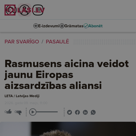
E-izdevumi
Grāmatas
Abonēt
PAR SVARĪGO
PASAULĒ
Rasmusens aicina veidot
jaunu Eiropas
aizsardzības aliansi
LETA / Latvijas Mediji
2026. gada 09. maijs, 11:00
0
0