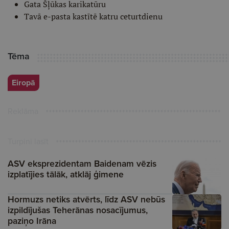
Gata Šļūkas karikatūru
Tavā e-pasta kastītē katru ceturtdienu
Tēma
Eiropā
Reklāma
Turpini lasīt
ASV eksprezidentam Baidenam vēzis
izplatījies tālāk, atklāj ģimene
Hormuzs netiks atvērts, līdz ASV nebūs
izpildījušas Teherānas nosacījumus,
paziņo Irāna