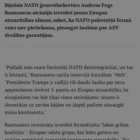
Bijušais NATO ģenerālsekretārs Anderss Fogs
Rasmusens aicinājis izveidot jaunu Eiropas
aizsardzības aliansi, sakot, ka NATO pašreizējā formā
vairs nav pietiekama, pieaugot šaubām par ASV
drošības garantijām.
Reklāma
"Pašlaik mēs esam liecinieki NATO dezintegrācijai, un tas
ir bīstami," Rasmusens sacīja intervijā žurnālam "Welt".
"Prezidents Tramps ir radījis tik daudz šaubu par savu
apņemšanos ievērot 5. pantu un Eiropas aizsardzību, ka
eiropiešiem var būt tikai viens secinājums: mums ir
jānostājas uz savām kājām un jāspēj pašiem aizsargāt
mūsu kontinentu."
Rasmusens ierosināja izveidot formalizētu "labas gribas
koalīciju" - Eiropas valstu grupu, kas būtu gatava un
spējīga patstāvīgi organizēt kontinenta aizsardzību. "Ne