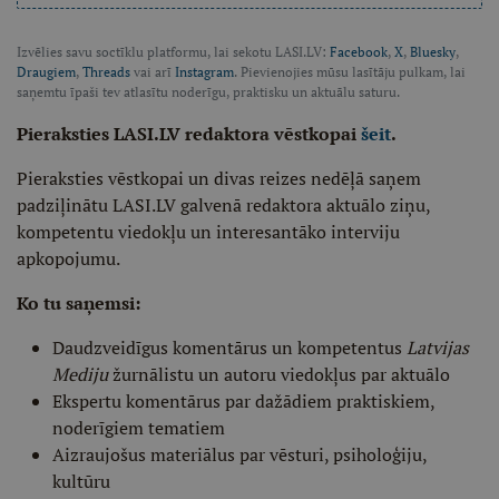
Izvēlies savu soctīklu platformu, lai sekotu LASI.LV:
Facebook
,
X
,
Bluesky
,
Draugiem
,
Threads
vai arī
Instagram
. Pievienojies mūsu lasītāju pulkam, lai
saņemtu īpaši tev atlasītu noderīgu, praktisku un aktuālu saturu.
Pieraksties LASI.LV redaktora vēstkopai
šeit
.
Pieraksties vēstkopai un divas reizes nedēļā saņem
padziļinātu LASI.LV galvenā redaktora aktuālo ziņu,
kompetentu viedokļu un interesantāko interviju
apkopojumu.
Ko tu saņemsi:
Daudzveidīgus komentārus un kompetentus
Latvijas
Mediju
žurnālistu un autoru viedokļus par aktuālo
Ekspertu komentārus par dažādiem praktiskiem,
noderīgiem tematiem
Aizraujošus materiālus par vēsturi, psiholoģiju,
kultūru