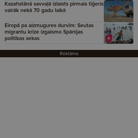
Kazahstānā savvaļā izlaists pirmais tīģeris
vairāk nekā 70 gadu laikā
Eiropā pa aizmugures durvīm: Seutas
migrantu krīze izgaismo Spānijas
politikas sekas
A
Reklāma