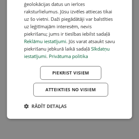
ģeolokācijas datus un ierīces
raksturlielumus. Jūsu izvēles attiecas tikai
uz šo vietni. Daži piegādātāji var balstīties
uz leģitīmajām interesēm, nevis
piekrišanu; jums ir tiesības iebilst sadaļā
Reklāmu iestatījumi
. Jūs varat atsaukt savu
piekrišanu jebkurā laikā sadaļā
Sīkdatņu
iestatījumi
.
Privātuma politika
PIEKRIST VISIEM
ATTEIKTIES NO VISIEM
RĀDĪT DETAĻAS