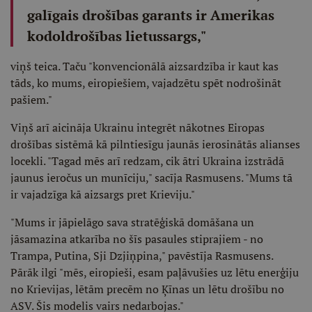
galīgais drošības garants ir Amerikas
kodoldrošības lietussargs,"
viņš teica. Taču "konvencionālā aizsardzība ir kaut kas
tāds, ko mums, eiropiešiem, vajadzētu spēt nodrošināt
pašiem."
Viņš arī aicināja Ukrainu integrēt nākotnes Eiropas
drošības sistēmā kā pilntiesīgu jaunās ierosinātās alianses
locekli. "Tagad mēs arī redzam, cik ātri Ukraina izstrādā
jaunus ieročus un munīciju," sacīja Rasmusens. "Mums tā
ir vajadzīga kā aizsargs pret Krieviju."
"Mums ir jāpielāgo sava stratēģiskā domāšana un
jāsamazina atkarība no šīs pasaules stiprajiem - no
Trampa, Putina, Sji Dzjiņpina," pavēstīja Rasmusens.
Pārāk ilgi "mēs, eiropieši, esam paļāvušies uz lētu enerģiju
no Krievijas, lētām precēm no Ķīnas un lētu drošību no
ASV. Šis modelis vairs nedarbojas."