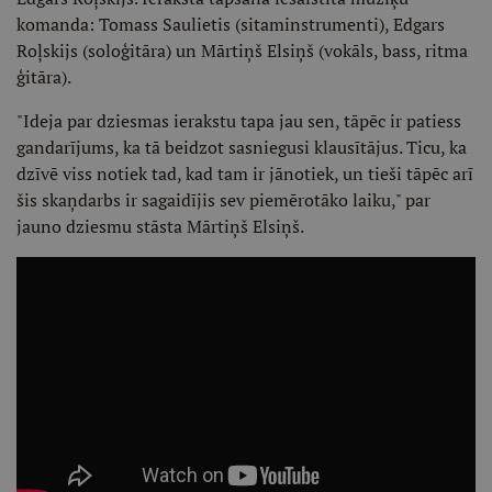
komanda: Tomass Saulietis (sitaminstrumenti), Edgars
Roļskijs (soloģitāra) un Mārtiņš Elsiņš (vokāls, bass, ritma
ģitāra).
"Ideja par dziesmas ierakstu tapa jau sen, tāpēc ir patiess
gandarījums, ka tā beidzot sasniegusi klausītājus. Ticu, ka
dzīvē viss notiek tad, kad tam ir jānotiek, un tieši tāpēc arī
šis skaņdarbs ir sagaidījis sev piemērotāko laiku," par
jauno dziesmu stāsta Mārtiņš Elsiņš.