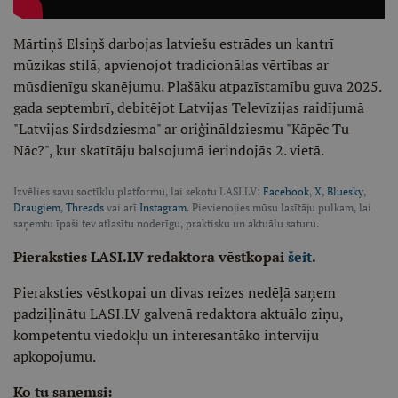
Mārtiņš Elsiņš darbojas latviešu estrādes un kantrī
mūzikas stilā, apvienojot tradicionālas vērtības ar
mūsdienīgu skanējumu. Plašāku atpazīstamību guva 2025.
gada septembrī, debitējot Latvijas Televīzijas raidījumā
"Latvijas Sirdsdziesma" ar oriģināldziesmu "Kāpēc Tu
Nāc?", kur skatītāju balsojumā ierindojās 2. vietā.
Izvēlies savu soctīklu platformu, lai sekotu LASI.LV:
Facebook
,
X
,
Bluesky
,
Draugiem
,
Threads
vai arī
Instagram
. Pievienojies mūsu lasītāju pulkam, lai
saņemtu īpaši tev atlasītu noderīgu, praktisku un aktuālu saturu.
Pieraksties LASI.LV redaktora vēstkopai
šeit
.
Pieraksties vēstkopai un divas reizes nedēļā saņem
padziļinātu LASI.LV galvenā redaktora aktuālo ziņu,
kompetentu viedokļu un interesantāko interviju
apkopojumu.
Ko tu saņemsi: