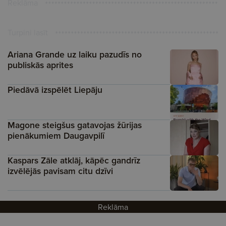
Reklāma
Turpini lasīt
Ariana Grande uz laiku pazudīs no
publiskās aprites
Piedāvā izspēlēt Liepāju
Magone steigšus gatavojas žūrijas
pienākumiem Daugavpilī
Kaspars Zāle atklāj, kāpēc gandrīz
izvēlējās pavisam citu dzīvi
Reklāma