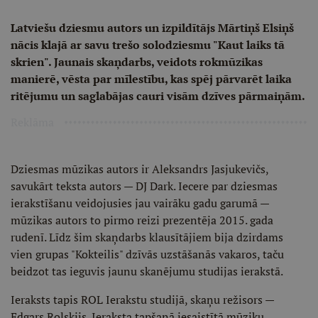
Latviešu dziesmu autors un izpildītājs Mārtiņš Elsiņš
nācis klajā ar savu trešo solodziesmu "Kaut laiks tā
skrien". Jaunais skaņdarbs, veidots rokmūzikas
manierē, vēsta par mīlestību, kas spēj pārvarēt laika
ritējumu un saglabājas cauri visām dzīves pārmaiņām.
Reklāma
Dziesmas mūzikas autors ir Aleksandrs Jasjukevičs,
savukārt teksta autors — DJ Dark. Iecere par dziesmas
ierakstīšanu veidojusies jau vairāku gadu garumā —
mūzikas autors to pirmo reizi prezentēja 2015. gada
rudenī. Līdz šim skaņdarbs klausītājiem bija dzirdams
vien grupas "Kokteilis" dzīvās uzstāšanās vakaros, taču
beidzot tas ieguvis jaunu skanējumu studijas ierakstā.
Ieraksts tapis ROL Ierakstu studijā, skaņu režisors —
Edgars Roļskijs. Ieraksta tapšanā iesaistītā mūziķu