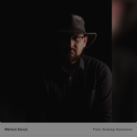
Mārtiņš Elsiņš.
Foto: Andrejs Komarovs