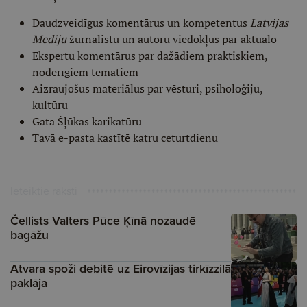
Daudzveidīgus komentārus un kompetentus
Latvijas
Mediju
žurnālistu un autoru viedokļus par aktuālo
Ekspertu komentārus par dažādiem praktiskiem,
noderīgiem tematiem
Aizraujošus materiālus par vēsturi, psiholoģiju,
kultūru
Gata Šļūkas karikatūru
Tavā e-pasta kastītē katru ceturtdienu
Ieteiktie raksti
Čellists Valters Pūce Ķīnā nozaudē
bagāžu
Atvara spoži debitē uz Eirovīzijas tirkīzzilā
paklāja