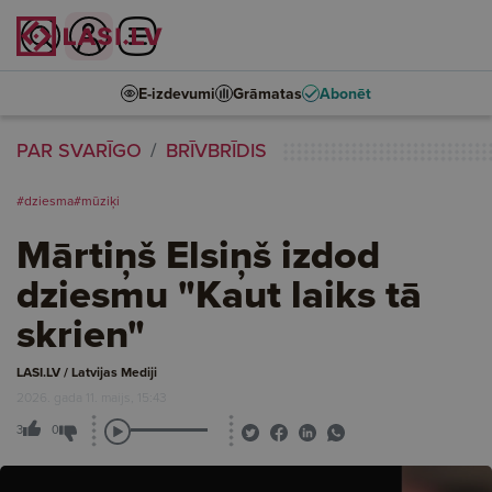
E-izdevumi
Grāmatas
Abonēt
PAR SVARĪGO
BRĪVBRĪDIS
#dziesma
#mūziķi
Mārtiņš Elsiņš izdod
dziesmu "Kaut laiks tā
skrien"
LASI.LV / Latvijas Mediji
2026. gada 11. maijs, 15:43
3
0