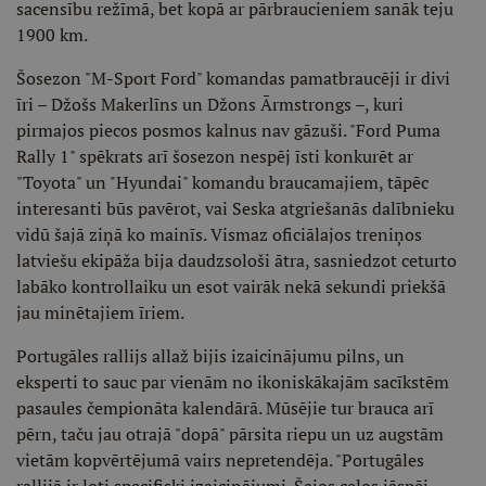
sacensību režīmā, bet kopā ar pārbraucieniem sanāk teju
1900 km.
Šosezon "M-Sport Ford" komandas pamatbraucēji ir divi
īri – Džošs Makerlīns un Džons Ārmstrongs –, kuri
pirmajos piecos posmos kalnus nav gāzuši. "Ford Puma
Rally 1" spēkrats arī šosezon nespēj īsti konkurēt ar
"Toyota" un "Hyundai" komandu braucamajiem, tāpēc
interesanti būs pavērot, vai Seska atgriešanās dalībnieku
vidū šajā ziņā ko mainīs. Vismaz oficiālajos treniņos
latviešu ekipāža bija daudzsološi ātra, sasniedzot ceturto
labāko kontrollaiku un esot vairāk nekā sekundi priekšā
jau minētajiem īriem.
Portugāles rallijs allaž bijis izaicinājumu pilns, un
eksperti to sauc par vienām no ikoniskākajām sacīkstēm
pasaules čempionāta kalendārā. Mūsējie tur brauca arī
pērn, taču jau otrajā "dopā" pārsita riepu un uz augstām
vietām kopvērtējumā vairs nepretendēja. "Portugāles