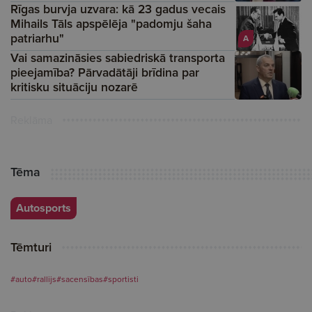
Rīgas burvja uzvara: kā 23 gadus vecais
Mihails Tāls apspēlēja "padomju šaha
patriarhu"
A
Vai samazināsies sabiedriskā transporta
pieejamība? Pārvadātāji brīdina par
kritisku situāciju nozarē
Reklāma
Tēma
Autosports
Tēmturi
#auto
#rallijs
#sacensības
#sportisti