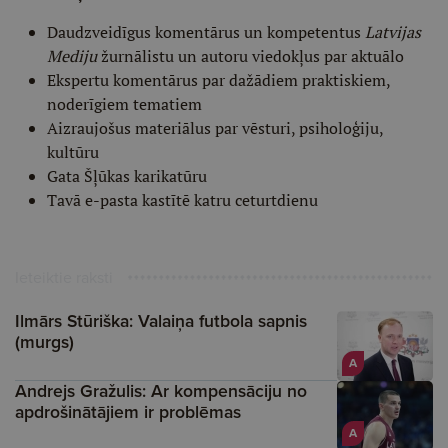
Daudzveidīgus komentārus un kompetentus
Latvijas
Mediju
žurnālistu un autoru viedokļus par aktuālo
Ekspertu komentārus par dažādiem praktiskiem,
noderīgiem tematiem
Aizraujošus materiālus par vēsturi, psiholoģiju,
kultūru
Gata Šļūkas karikatūru
Tavā e-pasta kastītē katru ceturtdienu
Ieteiktie raksti
Ilmārs Stūriška: Valaiņa futbola sapnis
(murgs)
A
Andrejs Gražulis: Ar kompensāciju no
apdrošinātājiem ir problēmas
A