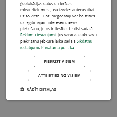
ģeolokācijas datus un ierīces
raksturlielumus. Jūsu izvēles attiecas tikai
uz šo vietni. Daži piegādātāji var balstīties
uz leģitīmajām interesēm, nevis
piekrišanu; jums ir tiesības iebilst sadaļā
Reklāmu iestatījumi
. Jūs varat atsaukt savu
piekrišanu jebkurā laikā sadaļā
Sīkdatņu
iestatījumi
.
Privātuma politika
PIEKRIST VISIEM
ATTEIKTIES NO VISIEM
RĀDĪT DETAĻAS