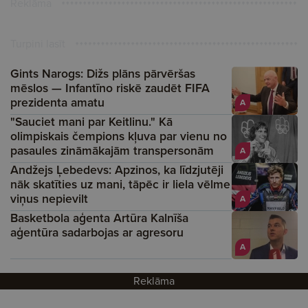
Reklāma
Turpini lasīt
Gints Narogs: Dižs plāns pārvēršas
mēslos — Infantīno riskē zaudēt FIFA
prezidenta amatu
A
"Sauciet mani par Keitlinu." Kā
olimpiskais čempions kļuva par vienu no
pasaules zināmākajām transpersonām
A
Andžejs Ļebedevs: Apzinos, ka līdzjutēji
nāk skatīties uz mani, tāpēc ir liela vēlme
viņus nepievilt
A
Basketbola aģenta Artūra Kalnīša
aģentūra sadarbojas ar agresoru
A
Reklāma