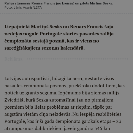
Rallija stūrmanis Renārs Francis (no kreisās) un pilots Mārtiņš Sesks.
Foto: Jānis Asaris/LETA
Liepājnieki Mārtiņš Sesks un Renārs Francis šajā
nedēļas nogalē Portugālē startēs pasaules rallija
čempionāta sestajā posmā, kas ir viens no
sarežģītākajiem sezonas kalendārā.
Reklāma
Latvijas autosportisti, līdzīgi kā pērn, nestartē visos
pasaules čempionāta posmos, priekšroku dodot tiem, kas
notiek uz grants seguma. Izņēmums bija ziemas rallijs
Zviedrijā, kurā Seska automašīnai jau no pirmajiem
posmiem bija lielas problēmas ar riepām, tāpēc par
augstām vietām cīņa neizdevās. Nu iespēja reabilitēties
Portugālē, kas ir šī gada čempionāta garākais etaps – 23
ātrumposmos dalībniekiem jāveic gandrīz 345 km