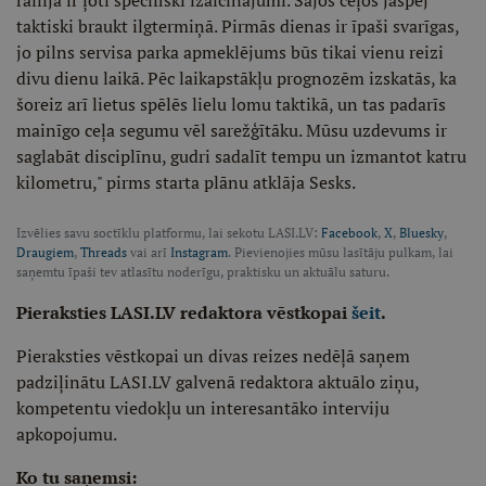
rallijā ir ļoti specifiski izaicinājumi. Šajos ceļos jāspēj
taktiski braukt ilgtermiņā. Pirmās dienas ir īpaši svarīgas,
jo pilns servisa parka apmeklējums būs tikai vienu reizi
divu dienu laikā. Pēc laikapstākļu prognozēm izskatās, ka
šoreiz arī lietus spēlēs lielu lomu taktikā, un tas padarīs
mainīgo ceļa segumu vēl sarežģītāku. Mūsu uzdevums ir
saglabāt disciplīnu, gudri sadalīt tempu un izmantot katru
kilometru," pirms starta plānu atklāja Sesks.
Izvēlies savu soctīklu platformu, lai sekotu LASI.LV:
Facebook
,
X
,
Bluesky
,
Draugiem
,
Threads
vai arī
Instagram
. Pievienojies mūsu lasītāju pulkam, lai
saņemtu īpaši tev atlasītu noderīgu, praktisku un aktuālu saturu.
Pieraksties LASI.LV redaktora vēstkopai
šeit
.
Pieraksties vēstkopai un divas reizes nedēļā saņem
padziļinātu LASI.LV galvenā redaktora aktuālo ziņu,
kompetentu viedokļu un interesantāko interviju
apkopojumu.
Ko tu saņemsi: