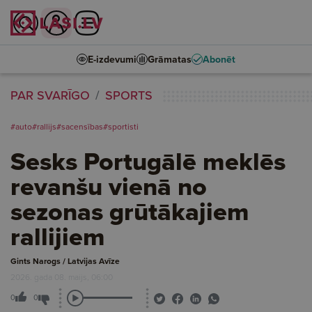
E-izdevumi
Grāmatas
Abonēt
PAR SVARĪGO
SPORTS
#auto
#rallijs
#sacensības
#sportisti
Sesks Portugālē meklēs
revanšu vienā no
sezonas grūtākajiem
rallijiem
Gints Narogs / Latvijas Avīze
2026. gada 08. maijs, 06:00
0
0