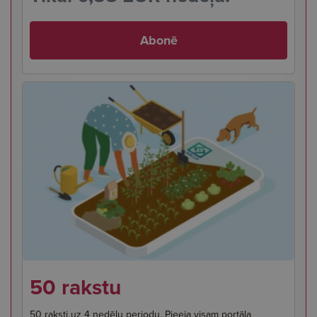
Abonē
50 rakstu
50 raksti uz 4 nedēļu periodu. Pieeja visam portāla