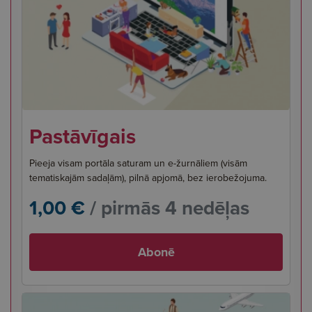
Pastāvīgais
Pieeja visam portāla saturam un e-žurnāliem (visām
tematiskajām sadaļām), pilnā apjomā, bez ierobežojuma.
1,00 €
/ pirmās 4 nedēļas
Abonē