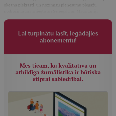
okeāna piekrasti, un nozīmīgu pienesumu piegāžu
nodrošināšanā sniegtu arī Senegāla un Mauritānija.
Lai turpinātu lasīt, iegādājies
abonementu!
Mēs ticam, ka kvalitatīva un
atbildīga žurnālistika ir būtiska
stiprai sabiedrībai.