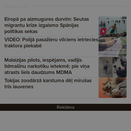
Turpini lasīt
Eiropā pa aizmugures durvīm: Seutas
migrantu krīze izgaismo Spānijas
politikas sekas
A
VIDEO: Polijā pasažieru vilciens ietriecies
traktora piekabē
Malaizijas pilots, iespējams, vadījis
lidmašīnu narkotiku ietekmē; pie viņa
atrasts liels daudzums MDMA
Tokijas zoodārzā karstuma dēļ mirušas
trīs lauvenes
Reklāma