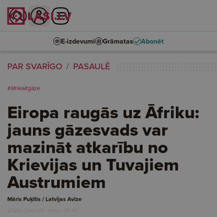
E-izdevumi
Grāmatas
Abonēt
PAR SVARĪGO
PASAULĒ
#āfrika
#gāze
Eiropa raugās uz Āfriku:
jauns gāzesvads var
mazināt atkarību no
Krievijas un Tuvajiem
Austrumiem
Māris Puķītis / Latvijas Avīze
2026. gada 08. maijs, 08:40