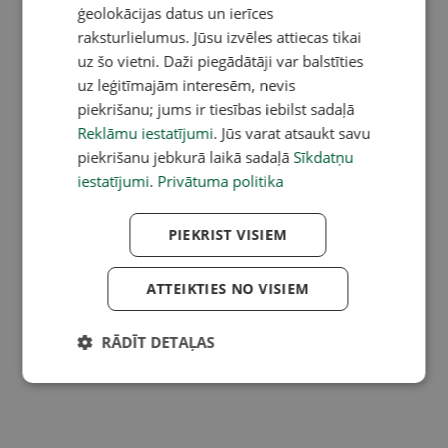
ģeolokācijas datus un ierīces
raksturlielumus. Jūsu izvēles attiecas tikai
uz šo vietni. Daži piegādātāji var balstīties
uz leģitīmajām interesēm, nevis
piekrišanu; jums ir tiesības iebilst sadaļā
Reklāmu iestatījumi
. Jūs varat atsaukt savu
piekrišanu jebkurā laikā sadaļā
Sīkdatņu
iestatījumi
.
Privātuma politika
PIEKRIST VISIEM
ATTEIKTIES NO VISIEM
RĀDĪT DETAĻAS