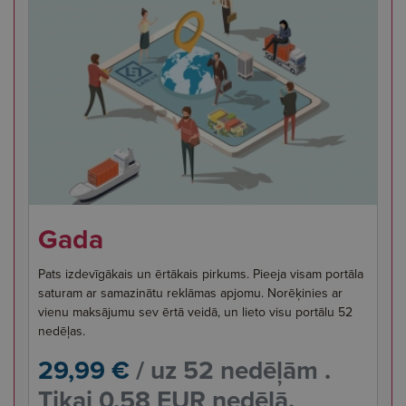
Gada
Pats izdevīgākais un ērtākais pirkums. Pieeja visam portāla
saturam ar samazinātu reklāmas apjomu. Norēķinies ar
vienu maksājumu sev ērtā veidā, un lieto visu portālu 52
nedēļas.
29,99 €
/ uz 52 nedēļām .
Tikai 0,58 EUR nedēļā.