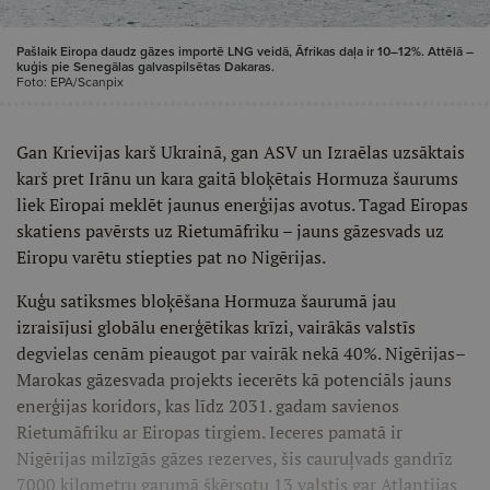
Pašlaik Eiropa daudz gāzes importē LNG veidā, Āfrikas daļa ir 10–12%. Attēlā –
kuģis pie Senegālas galvaspilsētas Dakaras.
Foto: EPA/Scanpix
Gan Krievijas karš Ukrainā, gan ASV un Izraēlas uzsāktais
karš pret Irānu un kara gaitā bloķētais Hormuza šaurums
liek Eiropai meklēt jaunus enerģijas avotus. Tagad Eiropas
skatiens pavērsts uz Rietumāfriku – jauns gāzesvads uz
Eiropu varētu stiepties pat no Nigērijas.
Kuģu satiksmes bloķēšana Hormuza šaurumā jau
izraisījusi globālu enerģētikas krīzi, vairākās valstīs
degvielas cenām pieaugot par vairāk nekā 40%. Nigērijas–
Marokas gāzesvada projekts iecerēts kā potenciāls jauns
enerģijas koridors, kas līdz 2031. gadam savienos
Rietumāfriku ar Eiropas tirgiem. Ieceres pamatā ir
Nigērijas milzīgās gāzes rezerves, šis cauruļvads gandrīz
7000 kilometru garumā šķērsotu 13 valstis gar Atlantijas