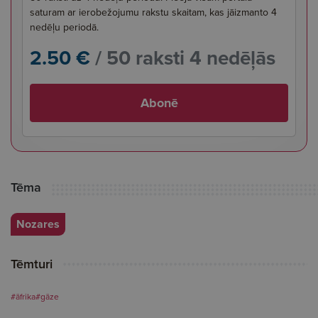
saturam ar ierobežojumu rakstu skaitam, kas jāizmanto 4
nedēļu periodā.
2.50 €
/ 50 raksti 4 nedēļās
Abonē
Tēma
Nozares
Tēmturi
#āfrika
#gāze