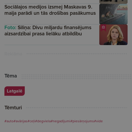
Sociālajos medijos izsmej Maskavas 9.
maija parādi un tās drošības pasākumus
Foto:
Siliņa: Divu miljardu finansējums
aizsardzībai prasa lielāku atbildību
Reklāma
Tēma
Latgalē
Tēmturi
#auto
#avārijas
#ceļi
#degviela
#negadījumi
#piesārņojums
#vide