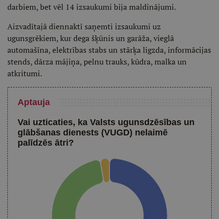
darbiem, bet vēl 14 izsaukumi bija maldinājumi.
Aizvadītajā diennaktī saņemti izsaukumi uz
ugunsgrēkiem, kur dega šķūnis un garāža, vieglā
automašīna, elektrības stabs un stārķa ligzda, informācijas
stends, dārza mājiņa, pelnu trauks, kūdra, malka un
atkritumi.
Aptauja
Vai uzticaties, ka Valsts ugunsdzēsības un
glābšanas dienests (VUGD) nelaimē
palīdzēs ātri?