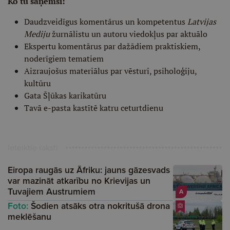
Ko tu saņemsi:
Daudzveidīgus komentārus un kompetentus
Latvijas
Mediju
žurnālistu un autoru viedokļus par aktuālo
Ekspertu komentārus par dažādiem praktiskiem,
noderīgiem tematiem
Aizraujošus materiālus par vēsturi, psiholoģiju,
kultūru
Gata Šļūkas karikatūru
Tavā e-pasta kastītē katru ceturtdienu
Ieteiktie raksti
Eiropa raugās uz Āfriku: jauns gāzesvads
var mazināt atkarību no Krievijas un
Tuvajiem Austrumiem
A
Foto:
Šodien atsāks otra nokritušā drona
meklēšanu