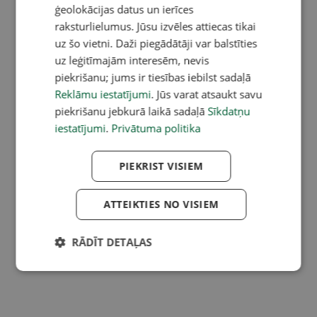
ģeolokācijas datus un ierīces
raksturlielumus. Jūsu izvēles attiecas tikai
uz šo vietni. Daži piegādātāji var balstīties
uz leģitīmajām interesēm, nevis
piekrišanu; jums ir tiesības iebilst sadaļā
Reklāmu iestatījumi
. Jūs varat atsaukt savu
piekrišanu jebkurā laikā sadaļā
Sīkdatņu
iestatījumi
.
Privātuma politika
PIEKRIST VISIEM
ATTEIKTIES NO VISIEM
RĀDĪT DETAĻAS