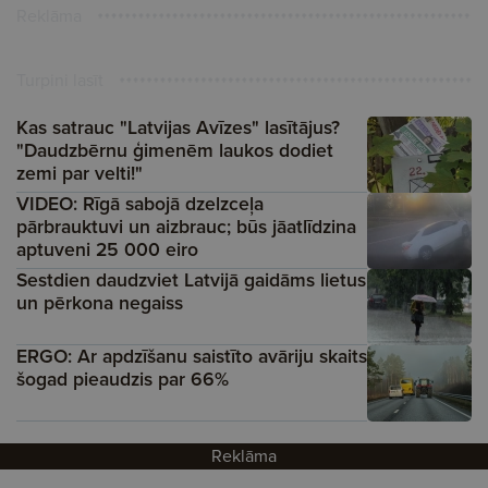
Reklāma
Turpini lasīt
Kas satrauc "Latvijas Avīzes" lasītājus?
"Daudzbērnu ģimenēm laukos dodiet
zemi par velti!"
VIDEO: Rīgā sabojā dzelzceļa
pārbrauktuvi un aizbrauc; būs jāatlīdzina
aptuveni 25 000 eiro
Sestdien daudzviet Latvijā gaidāms lietus
un pērkona negaiss
ERGO: Ar apdzīšanu saistīto avāriju skaits
šogad pieaudzis par 66%
Reklāma