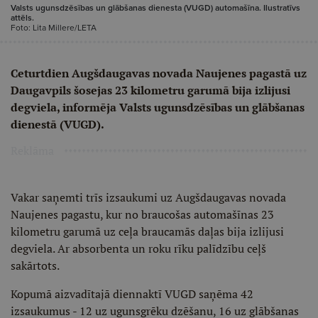
Valsts ugunsdzēsības un glābšanas dienesta (VUGD) automašīna. Ilustratīvs
attēls.
Foto: Lita Millere/LETA
Ceturtdien Augšdaugavas novada Naujenes pagastā uz
Daugavpils šosejas 23 kilometru garumā bija izlijusi
degviela, informēja Valsts ugunsdzēsības un glābšanas
dienestā (VUGD).
Reklāma
Vakar saņemti trīs izsaukumi uz Augšdaugavas novada
Naujenes pagastu, kur no braucošas automašīnas 23
kilometru garumā uz ceļa braucamās daļas bija izlijusi
degviela. Ar absorbenta un roku rīku palīdzību ceļš
sakārtots.
Kopumā aizvadītajā diennaktī VUGD saņēma 42
izsaukumus - 12 uz ugunsgrēku dzēšanu, 16 uz glābšanas