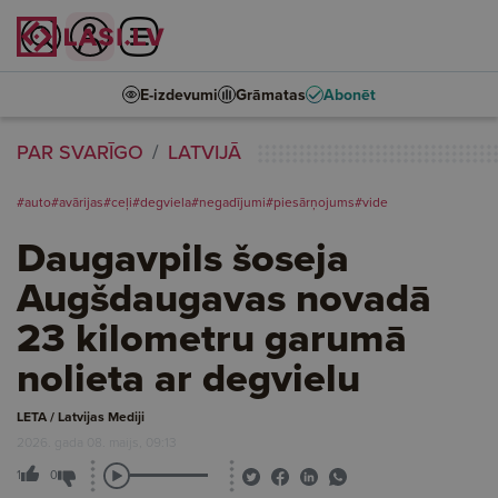
E-izdevumi
Grāmatas
Abonēt
PAR SVARĪGO
LATVIJĀ
#auto
#avārijas
#ceļi
#degviela
#negadījumi
#piesārņojums
#vide
Daugavpils šoseja
Augšdaugavas novadā
23 kilometru garumā
nolieta ar degvielu
LETA / Latvijas Mediji
2026. gada 08. maijs, 09:13
1
0