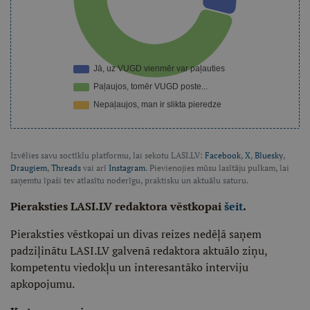
Izvēlies savu soctīklu platformu, lai sekotu LASI.LV:
Facebook
,
X
,
Bluesky
,
Draugiem
,
Threads
vai arī
Instagram
. Pievienojies mūsu lasītāju pulkam, lai
saņemtu īpaši tev atlasītu noderīgu, praktisku un aktuālu saturu.
Pieraksties LASI.LV redaktora vēstkopai
šeit
.
Pieraksties vēstkopai un divas reizes nedēļā saņem
padziļinātu LASI.LV galvenā redaktora aktuālo ziņu,
kompetentu viedokļu un interesantāko interviju
apkopojumu.