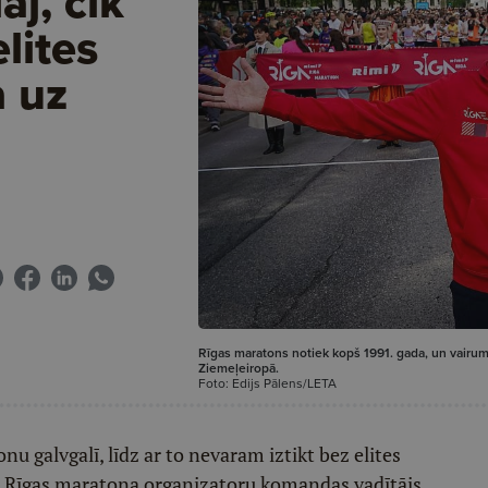
āj, cik
lites
a uz
Rīgas maratons notiek kopš 1991. gada, un vairumu
Ziemeļeiropā.
Foto: Edijs Pālens/LETA
u galvgalī, līdz ar to nevaram iztikt bez elites
mi" Rīgas maratona organizatoru komandas vadītājs