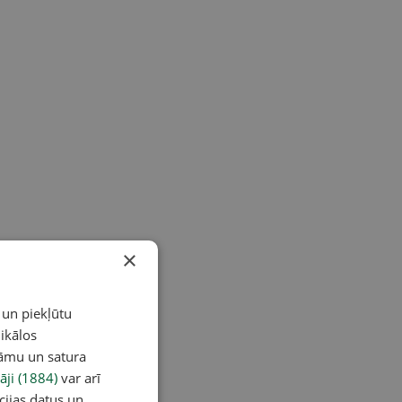
×
 un piekļūtu
ikālos
lāmu un satura
āji (1884)
var arī
cijas datus un