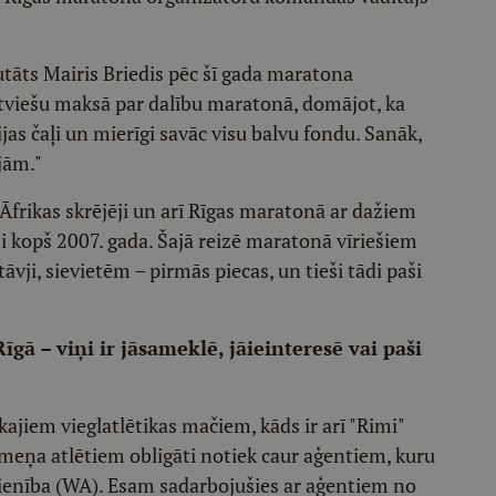
utāts Mairis Briedis pēc šī gada maratona
latviešu maksā par dalību maratonā, domājot, ka
ijas čaļi un mierīgi savāc visu balvu fondu. Sanāk,
jām."
Āfrikas skrējēji un arī Rīgas maratonā ar dažiem
 kopš 2007. gada. Šajā reizē maratonā vīriešiem
vji, sievietēm – pirmās piecas, un tieši tādi paši
īgā – viņi ir jāsameklē, jāieinteresē vai paši
kajiem vieglatlētikas mačiem, kāds ir arī "Rimi"
meņa atlētiem obligāti notiek caur aģentiem, kuru
avienība (WA). Esam sadarbojušies ar aģentiem no