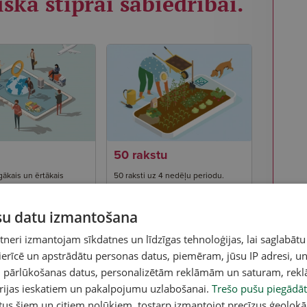
iska stiprai sabiedrībai.
50 rakstu
gākais un ērtākais
50 raksti uz 4 nedēļu periodu.
eeja visam portāla
Pieeja visam portāla saturam ar
 samazinātu reklāmas
ierobežojumu rakstu skaitam, kas
rēķinies ar vienu
jāizmanto 4 nedēļu periodā.
ūsu datu izmantošana
ev ērtā veidā, un lieto
u 52 nedēļas.
eri izmantojam sīkdatnes un līdzīgas tehnoloģijas, lai saglabātu
 ierīcē un apstrādātu personas datus, piemēram, jūsu IP adresi, un
€
/ uz 52
un pārlūkošanas datus, personalizētām reklāmām un saturam, rek
 . Tikai 0,58
2.50 €
/ 50 raksti 4
dēļā.
nedēļās
orijas ieskatiem un pakalpojumu uzlabošanai.
Trešo pušu piegādāt
tus šiem un citiem nolūkiem, tostarp izmantojot precīzus ģeolokā