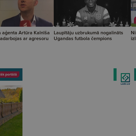
 aģenta Artūra Kalnīša
Laupītāju uzbrukumā nogalināts
Ni
adarbojas ar agresoru
Ugandas futbola čempions
iz