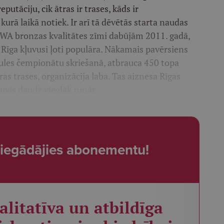
utāciju, cik ātras ir trases, kāds ir
urā laikā notiek. Ir arī tā dēvētās starta naudas
i. WA bronzas kvalitātes zīmi dabūjām 2011. gadā,
n Rīga kļuvusi ļoti populāra. Nākamais pavērsiens
aules čempionātu skriešanā, atbrauca 450 topa
tras trases, organizācija laba. Tas aiznesa Rīgas
uvis daudz vieglāk runāt.
t, iegādājies abonementu!
alitatīva un atbildīga