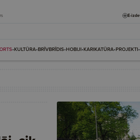
adars
E-izd
ORTS
•
KULTŪRA
•
BRĪVBRĪDIS
•
HOBIJI
•
KARIKATŪRA
•
PROJEKTI
•