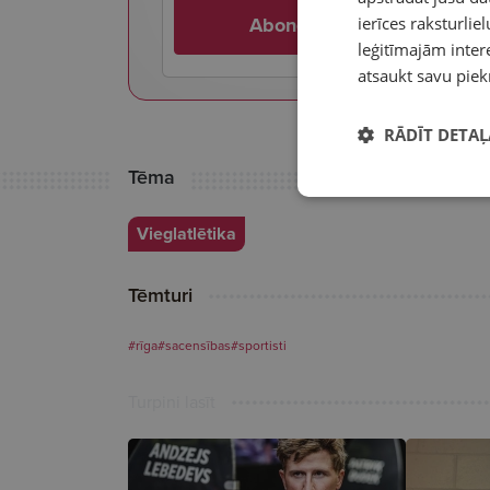
Abonē
ierīces raksturliel
leģitīmajām intere
atsaukt savu piek
RĀDĪT DETAĻ
Tēma
Vieglatlētika
Tēmturi
#rīga
#sacensības
#sportisti
Turpini lasīt