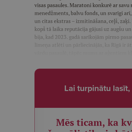
visas pasaules. Maratoni konkurē ar savu rep
menedžments, balvu fonds, un svarīgi arī, k
un citas ekstras – izmitināšana, ceļš, zaķ
kopš tā laika reputācija gājusi uz augšu u
bija, kad 2023. gadā sarīkojām pirmo pas
līmeņa atlēti un pārliecinājās, ka Rīgā ir ā
vārdu pasaulē, tāpēc mums ar aģentiem kļ
Lai turpinātu lasī
Mēs ticam, ka kv