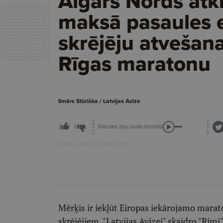
Aigars Nords atkl
maksā pasaules e
skrējēju atvešan
Rīgas maratonu
Ilmārs Stūriška / Latvijas Avīze
Klausies ziņu audio formātā
2
0
2026. gada 27. maijs, 23:01
Mērķis ir iekļūt Eiropas iekārojamo maraton
skrējējiem, "Latvijas Avīzei" skaidro "Ri