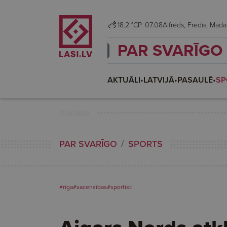
18.2 °C
P. 07.08
Alfrēds, Fredis, M
PAR SVARĪGO
AKTUĀLI
•
LATVIJĀ
•
PASAULĒ
•
SP
Reklāma
PAR SVARĪGO
SPORTS
#rīga
#sacensības
#sportisti