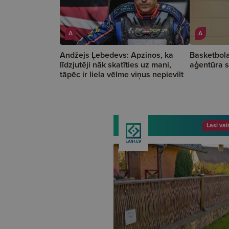
A
A
Andžejs Ļebedevs: Apzinos, ka
Basketbola
līdzjutēji nāk skatīties uz mani,
aģentūra s
tāpēc ir liela vēlme viņus nepievilt