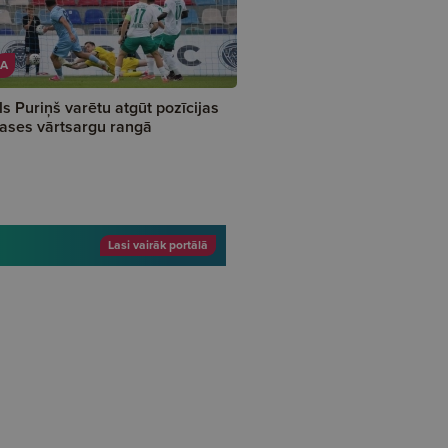
A
ls Puriņš varētu atgūt pozīcijas
lases vārtsargu rangā