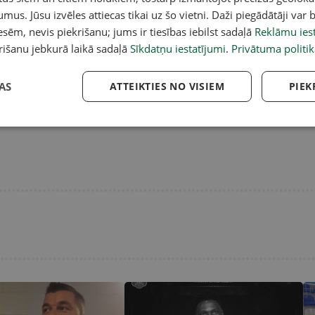
Abonē
Abonē
umus. Jūsu izvēles attiecas tikai uz šo vietni. Daži piegādātāji var b
sēm, nevis piekrišanu; jums ir tiesības iebilst sadaļā
Reklāmu iest
rišanu jebkurā laikā sadaļā
Sīkdatņu iestatījumi
.
Privātuma politik
AS
ATTEIKTIES NO VISIEM
PIEK