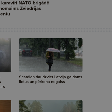
a
Sestdien daudzviet Latvijā gaidāms
s
lietus un pērkona negaiss
iro