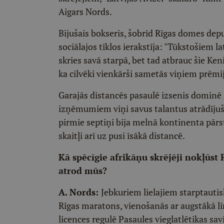
Aigars Nords.
Bijušais bokseris, šobrīd Rīgas domes dep
sociālajos tīklos ierakstīja: "Tūkstošiem 
skries savā starpā, bet tad atbrauc šie Ken
ka cilvēki vienkārši sametās viņiem prēmi
Garajās distancēs pasaulē izsenis dominē 
izņēmumiem viņi savus talantus atrādījuši
pirmie septiņi bija melnā kontinenta pārstā
skaitļi arī uz pusi īsākā distancē.
Kā spēcīgie afrikāņu skrējēji nokļūst R
atrod mūs?
A. Nords:
Jebkuriem lielajiem starptautis
Rīgas maratons, vienošanās ar augstākā lī
licences regulē Pasaules vieglatlētikas s