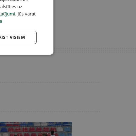
alstīties uz
atījumi
. Jūs varat
a
RIST VISIEM