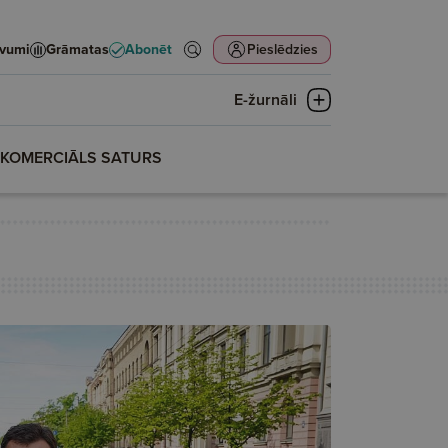
evumi
Grāmatas
Abonēt
Pieslēdzies
E-žurnāli
KOMERCIĀLS SATURS