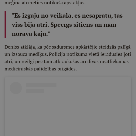
mēģina atcerēties notikušā apstākļus.
"Es izgāju no veikala, es nesapratu, tas
viss bija ātri. Spēcīgs sitiens un man
norāva kāju."
Deniss atklāja, ka pēc sadursmes apkārtējie steidzās palīgā
un izsauca mediķus. Policija notikuma vietā ieradusies ļoti
ātri, un neilgi pēc tam atbraukušas arī divas neatliekamās
medicīniskās palīdzības brigādes.