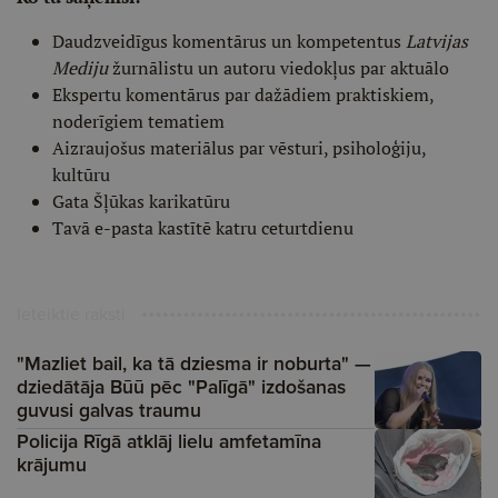
Daudzveidīgus komentārus un kompetentus
Latvijas
Mediju
žurnālistu un autoru viedokļus par aktuālo
Ekspertu komentārus par dažādiem praktiskiem,
noderīgiem tematiem
Aizraujošus materiālus par vēsturi, psiholoģiju,
kultūru
Gata Šļūkas karikatūru
Tavā e-pasta kastītē katru ceturtdienu
Ieteiktie raksti
"Mazliet bail, ka tā dziesma ir noburta" —
dziedātāja Būū pēc "Palīgā" izdošanas
guvusi galvas traumu
Policija Rīgā atklāj lielu amfetamīna
krājumu