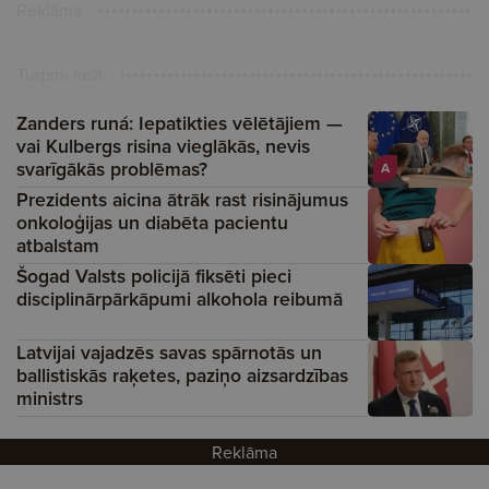
Reklāma
Turpini lasīt
Zanders runá: Iepatikties vēlētājiem —
vai Kulbergs risina vieglākās, nevis
svarīgākās problēmas?
A
Prezidents aicina ātrāk rast risinājumus
onkoloģijas un diabēta pacientu
atbalstam
Šogad Valsts policijā fiksēti pieci
disciplinārpārkāpumi alkohola reibumā
Latvijai vajadzēs savas spārnotās un
ballistiskās raķetes, paziņo aizsardzības
ministrs
Reklāma