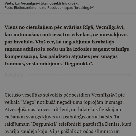
Vieta, kur Vecmīlgrāvī tika notriekti trīs cilvēki.
Foto: Ekrānuzņēmums no Facebook lapas "breaking.lv"
Viens no cietušajiem pēc avārijas Rīgā, Vecmīlgrāvī,
kur automašīna notrieca trīs cilvēkus, uz mūžu kļuvis
par invalīdu. Viņš cer, ka negadījuma izraisītājs
saņems atbilstošu sodu un ka izdosies saņemt taisnīgu
kompensāciju, kas palīdzētu atgūties pēc smagās
traumas, vēsta raidījums "Degpunktā".
Reklāma
Cietušo veselības stāvoklis pēc sestdien Vecmīlgrāvī pie
veikala "Mego" notikušā negadījuma joprojām ir smags.
Atveseļošanās process rit lēni, un līdztekus fiziskajām
ciešanām svarīgs kļuvis arī psiholoģiskais atbalsts. Tā
raidījumam "Degpunktā" telefoniski pastāstīja Deniss, kurš
avārijā zaudēja kāju. Viņš pašlaik atrodas slimnīcā un