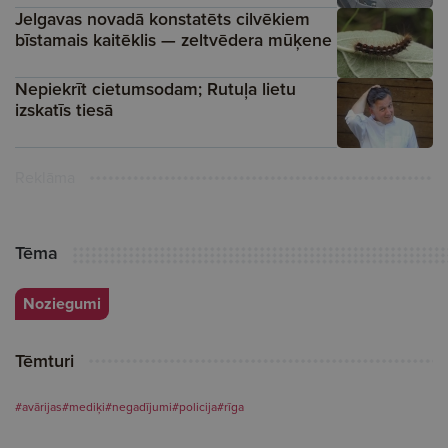
Jelgavas novadā konstatēts cilvēkiem
bīstamais kaitēklis — zeltvēdera mūķene
Nepiekrīt cietumsodam; Rutuļa lietu
izskatīs tiesā
Reklāma
Tēma
Noziegumi
Tēmturi
#avārijas
#mediķi
#negadījumi
#policija
#rīga