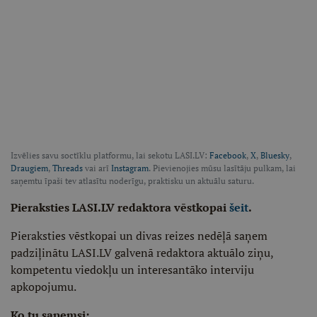
Izvēlies savu soctīklu platformu, lai sekotu LASI.LV:
Facebook
,
X
,
Bluesky
,
Draugiem
,
Threads
vai arī
Instagram
. Pievienojies mūsu lasītāju pulkam, lai
saņemtu īpaši tev atlasītu noderīgu, praktisku un aktuālu saturu.
Pieraksties LASI.LV redaktora vēstkopai
šeit
.
Pieraksties vēstkopai un divas reizes nedēļā saņem
padziļinātu LASI.LV galvenā redaktora aktuālo ziņu,
kompetentu viedokļu un interesantāko interviju
apkopojumu.
Ko tu saņemsi: