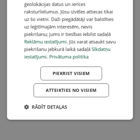
ģeolokācijas datus un ierīces
raksturlielumus. Jūsu izvēles attiecas tikai
uz šo vietni. Daži piegādātāji var balstīties
uz leģitīmajām interesēm, nevis
piekrišanu; jums ir tiesības iebilst sadaļā
Reklāmu iestatījumi
. Jūs varat atsaukt savu
piekrišanu jebkurā laikā sadaļā
Sīkdatņu
iestatījumi
.
Privātuma politika
PIEKRIST VISIEM
ATTEIKTIES NO VISIEM
RĀDĪT DETAĻAS