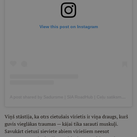
View this post on Instagram
A post shared by Sadursme | SIA RoadHub | Ceļu satiksmes negadījumi, drošība (@sadursme)
Viņš stāstīja, ka otrs cietušais vīrietis ir viņa draugs, kurš
guvis vieglākas traumas — kājai tika sarauti muskuļi.
Savukārt cietusī sieviete abiem vīriešiem neesot