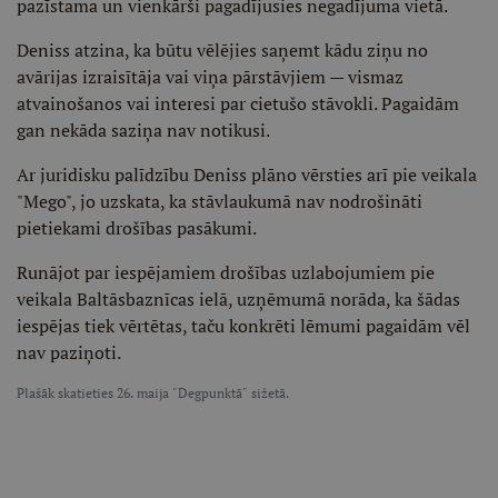
pazīstama un vienkārši pagadījusies negadījuma vietā.
Deniss atzina, ka būtu vēlējies saņemt kādu ziņu no
avārijas izraisītāja vai viņa pārstāvjiem — vismaz
atvainošanos vai interesi par cietušo stāvokli. Pagaidām
gan nekāda saziņa nav notikusi.
Ar juridisku palīdzību Deniss plāno vērsties arī pie veikala
"Mego", jo uzskata, ka stāvlaukumā nav nodrošināti
pietiekami drošības pasākumi.
Runājot par iespējamiem drošības uzlabojumiem pie
veikala Baltāsbaznīcas ielā, uzņēmumā norāda, ka šādas
iespējas tiek vērtētas, taču konkrēti lēmumi pagaidām vēl
nav paziņoti.
Plašāk skatieties 26. maija "Degpunktā" sižetā.