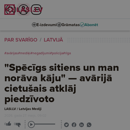
E-izdevumi
Grāmatas
Abonēt
PAR SVARĪGO
LATVIJĀ
#avārijas
#mediķi
#negadījumi
#policija
#rīga
"Spēcīgs sitiens un man
norāva kāju" — avārijā
cietušais atklāj
piedzīvoto
LASI.LV / Latvijas Mediji
2026. gada 27. maijs, 09:02
0
0