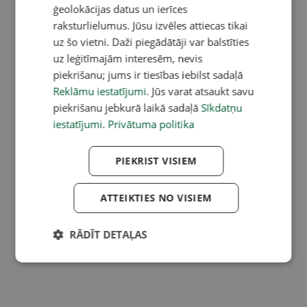
ģeolokācijas datus un ierīces
raksturlielumus. Jūsu izvēles attiecas tikai
uz šo vietni. Daži piegādātāji var balstīties
uz leģitīmajām interesēm, nevis
piekrišanu; jums ir tiesības iebilst sadaļā
Reklāmu iestatījumi
. Jūs varat atsaukt savu
piekrišanu jebkurā laikā sadaļā
Sīkdatņu
iestatījumi
.
Privātuma politika
PIEKRIST VISIEM
ATTEIKTIES NO VISIEM
RĀDĪT DETAĻAS