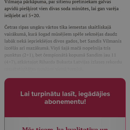
Vilmaņa pārkāpuma, par sitienu pretiniekam galvas
apvidū piešķirot vien divas soda minūtes, lai gan varēja
iešķiebt arī 5+20.
Četras ripas ungāru vārtos tika iemestas skaitliskajā
vairākumā, kurā šogad mūsējiem spēle sekmējas daudz
labāk nekā iepriekšējos divos gados, bet Sandis Vilmanis
izcēlās arī mazākumā. Viņš šajā mačā nopelnīja trīs
punktus (2+1), bet čempionātā kopumā Sandim jau 11
(4+7), atkārtojot Riharda Bukarta Latvijas izlases rekordu
rezultativitātes punktos vienā turnīrā.
Lai turpinātu lasīt, iegādājies
abonementu!
Mēs ticam, ka kvalitatīva un