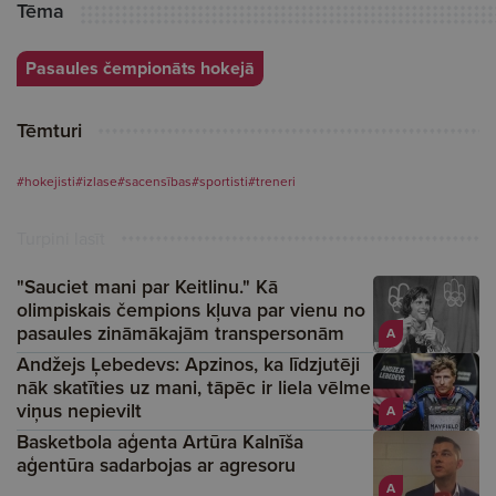
Tēma
Pasaules čempionāts hokejā
Tēmturi
#hokejisti
#izlase
#sacensības
#sportisti
#treneri
Turpini lasīt
"Sauciet mani par Keitlinu." Kā
olimpiskais čempions kļuva par vienu no
pasaules zināmākajām transpersonām
A
Andžejs Ļebedevs: Apzinos, ka līdzjutēji
nāk skatīties uz mani, tāpēc ir liela vēlme
viņus nepievilt
A
Basketbola aģenta Artūra Kalnīša
aģentūra sadarbojas ar agresoru
A