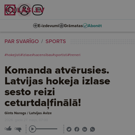
E-izdevumi
Grāmatas
Abonēt
PAR SVARĪGO
SPORTS
#hokejisti
#izlase
#sacensības
#sportisti
#treneri
Komanda atvērusies.
Latvijas hokeja izlase
sesto reizi
ceturtdaļfinālā!
Gints Narogs / Latvijas Avīze
2026. gada 27. maijs, 07:00
0
0