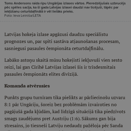
Toms Andersons raida ripu Ungārijas izlases vārtos. Pieredzējušais uzbrucējs
pēc spēles sacīja, ka šī gada Latvijas izlasei daudzi nav ticējuši, tāpēc par
iekļūšanu ceturtdaļfinālā ir vēl lielāks prieks.
Foto: Ieva Leiniša/LETA
Latvijas hokeja izlase apgāzusi daudzu speciālistu
prognozes un, par spīti sastāva atjaunošanas procesam,
sasniegusi pasaules čempionāta ceturtdaļfinālu.
Labāko astoņu skaitā mūsu hokejisti iekļuvuši vien sesto
reizi, lai gan Cīrihē Latvijas izlasei šis ir trīsdesmitais
pasaules čempionāts elites divīzijā.
Komanda atvērusies
Punkts grupu turnīram tika pielikts ar pārliecinošu uzvaru
8:1 pār Ungāriju, šoreiz bez problēmām izvairoties no
pagājušā gada kļūdām, kad līdzīgā situācijā tika piedzīvots
smags zaudējums pret Austriju (1:6). Sākums gan bija
stresains, jo tiesneši Latviju nedaudz pažēloja pēc Sanda