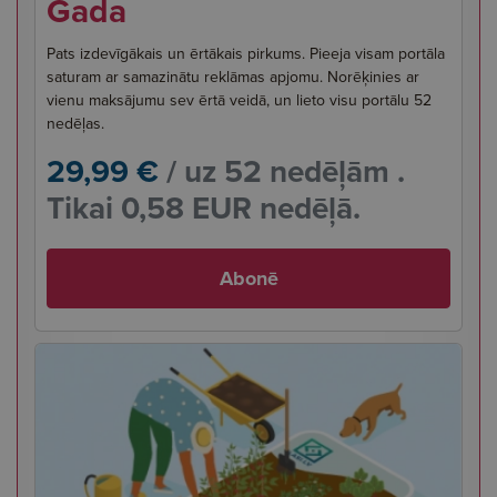
Gada
Pats izdevīgākais un ērtākais pirkums. Pieeja visam portāla
saturam ar samazinātu reklāmas apjomu. Norēķinies ar
vienu maksājumu sev ērtā veidā, un lieto visu portālu 52
nedēļas.
29,99 €
/ uz 52 nedēļām .
Tikai 0,58 EUR nedēļā.
Abonē