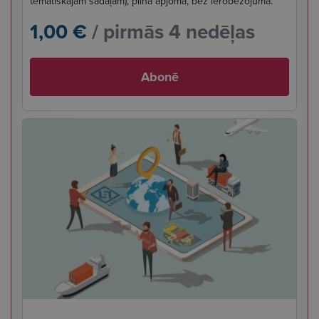
tematiskajām sadaļām), pilnā apjomā, bez ierobežojuma.
1,00 €
/ pirmās 4 nedēļas
Abonē