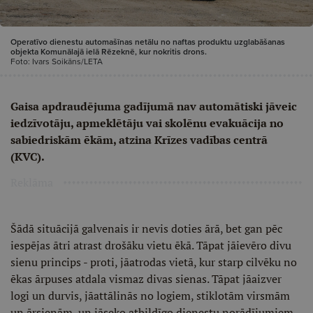
Operatīvo dienestu automašīnas netālu no naftas produktu uzglabāšanas
objekta Komunālajā ielā Rēzeknē, kur nokritis drons.
Foto: Ivars Soikāns/LETA
Gaisa apdraudējuma gadījumā nav automātiski jāveic
iedzīvotāju, apmeklētāju vai skolēnu evakuācija no
sabiedriskām ēkām, atzina Krīzes vadības centrā
(KVC).
Reklāma
Šādā situācijā galvenais ir nevis doties ārā, bet gan pēc
iespējas ātri atrast drošāku vietu ēkā. Tāpat jāievēro divu
sienu princips - proti, jāatrodas vietā, kur starp cilvēku no
ēkas ārpuses atdala vismaz divas sienas. Tāpat jāaizver
logi un durvis, jāattālinās no logiem, stiklotām virsmām
un ārsienām, un jāseko atbildīgo dienestu norādījumiem,