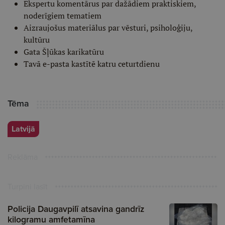
Ekspertu komentārus par dažādiem praktiskiem,
noderīgiem tematiem
Aizraujošus materiālus par vēsturi, psiholoģiju,
kultūru
Gata Šļūkas karikatūru
Tavā e-pasta kastītē katru ceturtdienu
Tēma
Latvijā
Reklāma
Turpini lasīt
Policija Daugavpilī atsavina gandrīz
kilogramu amfetamīna