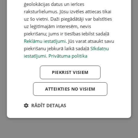
ģeolokācijas datus un ierīces
raksturlielumus. Jūsu izvēles attiecas tikai
uz šo vietni. Daži piegādātāji var balstīties
uz leģitīmajām interesēm, nevis
piekrišanu; jums ir tiesības iebilst sadaļā
Reklāmu iestatījumi
. Jūs varat atsaukt savu
piekrišanu jebkurā laikā sadaļā
Sīkdatņu
iestatījumi
.
Privātuma politika
PIEKRIST VISIEM
ATTEIKTIES NO VISIEM
RĀDĪT DETAĻAS