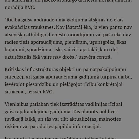
norādīja KVC.
"Rīcība gaisa apdraudējuma gadījumā atšķiras no ēkas
evakuācijas trauksmes. Nav jāatstāj ēka, ja vien par to nav
atsevišķu atbildīgo dienestu norādījumu vai pašā ēkā nav
radies tiešs apdraudējums, piemēram, ugunsgrēks, ēkas
bojājumi, sprādziena risks vai citi apstākļi, kuru dēļ
uzturēšanās ēkā vairs nav droša," uzsvēra centrā.
Kritiskās infrastruktūras objekti un pamatpakalpojumu
sniedzēji arī gaisa apdraudējuma gadījumā turpina darbu,
ievērojot piesardzību un pielāgojot rīcību konkrētajai
situācijai, uzsver KVC.
Vienlaikus patlaban tiek izstrādātas vadlīnijas rīcībai
gaisa apdraudējuma gadījumā. Tās plānots publicēt
tuvākajā laikā, un tās var tikt aktualizētas, mainoties
riskiem vai parādoties papildu informācijai.
Jau ziņots, ka otrdien un trešdien vairākos Latvijas