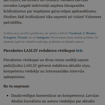
novados Latgalē iedzīvotāji saņēma šūnapraides
brīdinājumus par iespējamo gaisa telpas apdraudējumu.
Otrdien šādi brīdinājumi tika saņemti arī virknē Vidzemes
pašvaldību.
Izvēlies savu soctīklu platformu, lai sekotu LASI.LV:
Facebook
,
X
,
Bluesky
,
Draugiem
,
Threads
vai arī
Instagram
. Pievienojies mūsu lasītāju pulkam, lai
saņemtu īpaši tev atlasītu noderīgu, praktisku un aktuālu saturu.
Pieraksties LASI.LV redaktora vēstkopai
šeit
.
Pieraksties vēstkopai un divas reizes nedēļā saņem
padziļinātu LASI.LV galvenā redaktora aktuālo ziņu,
kompetentu viedokļu un interesantāko interviju
apkopojumu.
Ko tu saņemsi:
Daudzveidīgus komentārus un kompetentus
Latvijas
Mediju
žurnālistu un autoru viedokļus par aktuālo