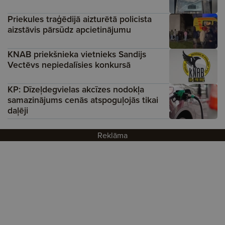
Priekules traģēdijā aizturētā policista
aizstāvis pārsūdz apcietinājumu
KNAB priekšnieka vietnieks Sandijs
Vectēvs nepiedalīsies konkursā
KP: Dīzeļdegvielas akcīzes nodokļa
samazinājums cenās atspoguļojās tikai
daļēji
Reklāma