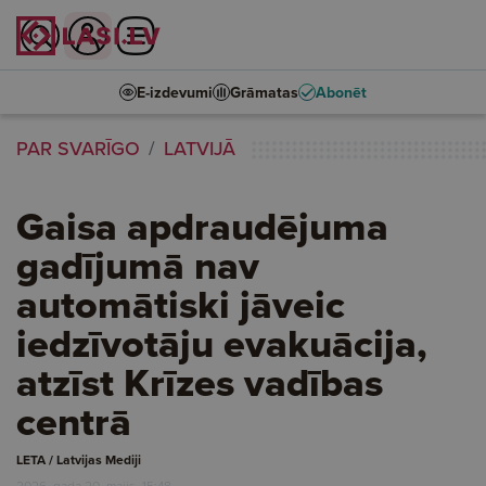
E-izdevumi
Grāmatas
Abonēt
PAR SVARĪGO
LATVIJĀ
Gaisa apdraudējuma
gadījumā nav
automātiski jāveic
iedzīvotāju evakuācija,
atzīst Krīzes vadības
centrā
LETA / Latvijas Mediji
2026. gada 20. maijs, 15:48