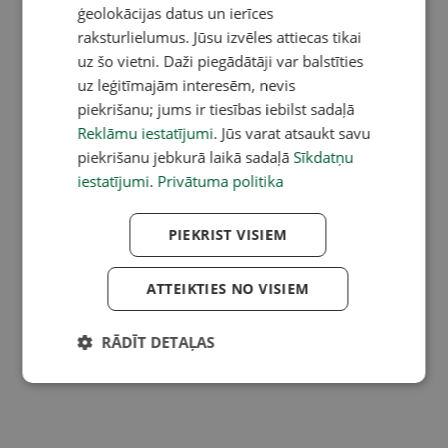
ģeolokācijas datus un ierīces
raksturlielumus. Jūsu izvēles attiecas tikai
uz šo vietni. Daži piegādātāji var balstīties
uz leģitīmajām interesēm, nevis
piekrišanu; jums ir tiesības iebilst sadaļā
Reklāmu iestatījumi
. Jūs varat atsaukt savu
piekrišanu jebkurā laikā sadaļā
Sīkdatņu
iestatījumi
.
Privātuma politika
PIEKRIST VISIEM
ATTEIKTIES NO VISIEM
RĀDĪT DETAĻAS