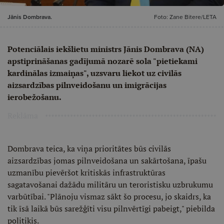
Jānis Dombrava.
Foto: Zane Bitere/LETA
Potenciālais iekšlietu ministrs Jānis Dombrava (NA)
apstiprināšanas gadījumā nozarē sola "pietiekami
kardinālas izmaiņas", uzsvaru liekot uz civilās
aizsardzības pilnveidošanu un imigrācijas
ierobežošanu.
Reklāma
Dombrava teica, ka viņa prioritātes būs civilās
aizsardzības jomas pilnveidošana un sakārtošana, īpašu
uzmanību pievēršot kritiskās infrastruktūras
sagatavošanai dažādu militāru un teroristisku uzbrukumu
varbūtībai. "Plānoju vismaz sākt šo procesu, jo skaidrs, ka
tik īsā laikā būs sarežģīti visu pilnvērtīgi pabeigt," piebilda
politiķis.