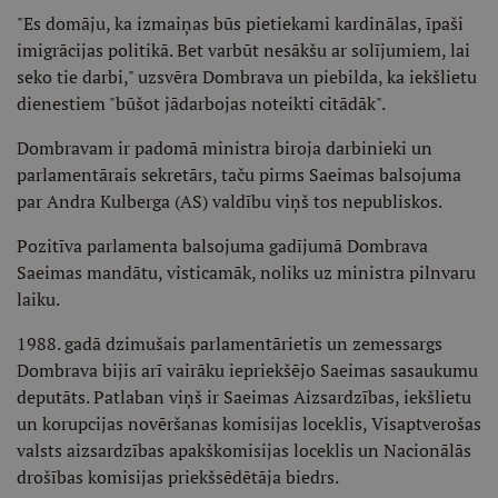
"Es domāju, ka izmaiņas būs pietiekami kardinālas, īpaši
imigrācijas politikā. Bet varbūt nesākšu ar solījumiem, lai
seko tie darbi," uzsvēra Dombrava un piebilda, ka iekšlietu
dienestiem "būšot jādarbojas noteikti citādāk".
Dombravam ir padomā ministra biroja darbinieki un
parlamentārais sekretārs, taču pirms Saeimas balsojuma
par Andra Kulberga (AS) valdību viņš tos nepubliskos.
Pozitīva parlamenta balsojuma gadījumā Dombrava
Saeimas mandātu, visticamāk, noliks uz ministra pilnvaru
laiku.
1988. gadā dzimušais parlamentārietis un zemessargs
Dombrava bijis arī vairāku iepriekšējo Saeimas sasaukumu
deputāts. Patlaban viņš ir Saeimas Aizsardzības, iekšlietu
un korupcijas novēršanas komisijas loceklis, Visaptverošas
valsts aizsardzības apakškomisijas loceklis un Nacionālās
drošības komisijas priekšsēdētāja biedrs.