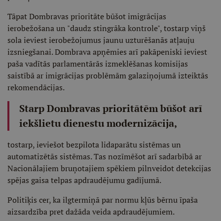
Tāpat Dombravas prioritāte būšot imigrācijas
ierobežošana un "daudz stingrāka kontrole", tostarp viņš
sola ieviest ierobežojumus jaunu uzturēšanās atļauju
izsniegšanai. Dombrava apņēmies arī pakāpeniski ieviest
paša vadītās parlamentārās izmeklēšanas komisijas
saistībā ar imigrācijas problēmām galaziņojumā izteiktās
rekomendācijas.
Starp Dombravas prioritātēm būšot arī
iekšlietu dienestu modernizācija,
tostarp, ieviešot bezpilota lidaparātu sistēmas un
automatizētās sistēmas. Tas nozīmēšot arī sadarbībā ar
Nacionālajiem bruņotajiem spēkiem pilnveidot detekcijas
spējas gaisa telpas apdraudējumu gadījumā.
Politiķis cer, ka ilgtermiņā par normu kļūs bērnu īpaša
aizsardzība pret dažāda veida apdraudējumiem.