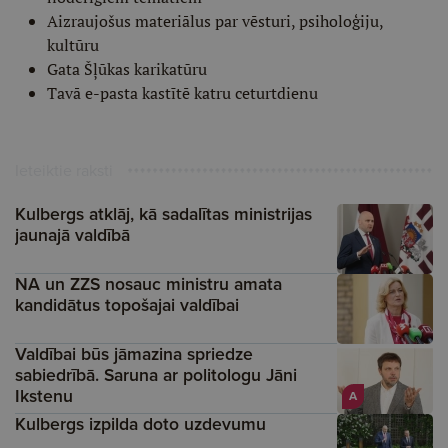
Aizraujošus materiālus par vēsturi, psiholoģiju,
kultūru
Gata Šļūkas karikatūru
Tavā e-pasta kastītē katru ceturtdienu
Ieteiktie raksti
Kulbergs atklāj, kā sadalītas ministrijas
jaunajā valdībā
NA un ZZS nosauc ministru amata
kandidātus topošajai valdībai
Valdībai būs jāmazina spriedze
sabiedrībā. Saruna ar politologu Jāni
Ikstenu
A
Kulbergs izpilda doto uzdevumu