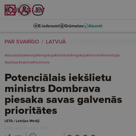
E-izdevumi
Grāmatas
Abonēt
PAR SVARĪGO
LATVIJĀ
#aizsardzība
#armija
#imigrācija
#lidroboti
#migrācija
#ministri
#ministrijas
#partijas
#saeima
#terorisms
Potenciālais iekšlietu
ministrs Dombrava
piesaka savas galvenās
prioritātes
LETA / Latvijas Mediji
2026. gada 26. maijs, 14:08