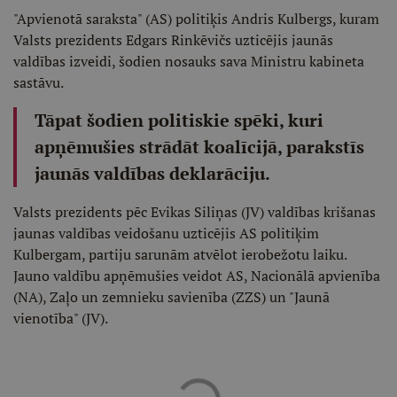
"Apvienotā saraksta" (AS) politiķis Andris Kulbergs, kuram
Valsts prezidents Edgars Rinkēvičs uzticējis jaunās
valdības izveidi, šodien nosauks sava Ministru kabineta
sastāvu.
Tāpat šodien politiskie spēki, kuri
apņēmušies strādāt koalīcijā, parakstīs
jaunās valdības deklarāciju.
Valsts prezidents pēc Evikas Siliņas (JV) valdības krišanas
jaunas valdības veidošanu uzticējis AS politiķim
Kulbergam, partiju sarunām atvēlot ierobežotu laiku.
Jauno valdību apņēmušies veidot AS, Nacionālā apvienība
(NA), Zaļo un zemnieku savienība (ZZS) un "Jaunā
vienotība" (JV).