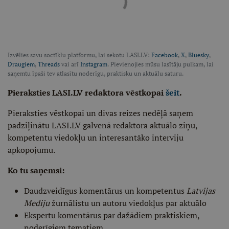
Izvēlies savu soctīklu platformu, lai sekotu LASI.LV:
Facebook
,
X
,
Bluesky
,
Draugiem
,
Threads
vai arī
Instagram
. Pievienojies mūsu lasītāju pulkam, lai
saņemtu īpaši tev atlasītu noderīgu, praktisku un aktuālu saturu.
Pieraksties LASI.LV redaktora vēstkopai
šeit
.
Pieraksties vēstkopai un divas reizes nedēļā saņem
padziļinātu LASI.LV galvenā redaktora aktuālo ziņu,
kompetentu viedokļu un interesantāko interviju
apkopojumu.
Ko tu saņemsi:
Daudzveidīgus komentārus un kompetentus
Latvijas
Mediju
žurnālistu un autoru viedokļus par aktuālo
Ekspertu komentārus par dažādiem praktiskiem,
noderīgiem tematiem