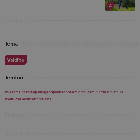
A
Reklāma
Tēma
Valdība
Tēmturi
#aizsardzība
#armija
#imigrācija
#lidroboti
#migrācija
#ministri
#ministrijas
#partijas
#saeima
#terorisms
Reklāma
Turpini lasīt