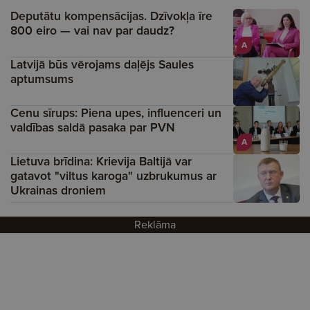
Deputātu kompensācijas. Dzīvokļa īre
800 eiro — vai nav par daudz?
A
Latvijā būs vērojams daļējs Saules
aptumsums
Cenu sīrups: Piena upes, influenceri un
valdības saldā pasaka par PVN
A
Lietuva brīdina: Krievija Baltijā var
gatavot "viltus karoga" uzbrukumus ar
Ukrainas droniem
Reklāma