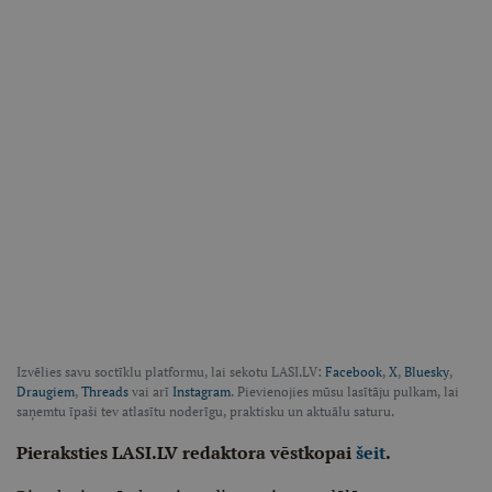
Izvēlies savu soctīklu platformu, lai sekotu LASI.LV:
Facebook
,
X
,
Bluesky
,
Draugiem
,
Threads
vai arī
Instagram
. Pievienojies mūsu lasītāju pulkam, lai
saņemtu īpaši tev atlasītu noderīgu, praktisku un aktuālu saturu.
Pieraksties LASI.LV redaktora vēstkopai
šeit
.