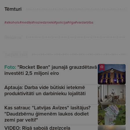
Tēmturi
#alkohols
#mediķi
#noziedznieki
#policija
#rīga
#vardarbība
Reklāma
Turpini lasīt
Foto:
"Rocket Bean" jaunajā grauzdētavā
investēti 2,5 miljoni eiro
Aptauja: Darba vide būtiski ietekmē
produktivitāti un darbinieku lojalitāti
Kas satrauc "Latvijas Avīzes" lasītājus?
"Daudzbērnu ģimenēm laukos dodiet
zemi par velti!"
VIDEO: Rīgā sabojā dzelzceļa