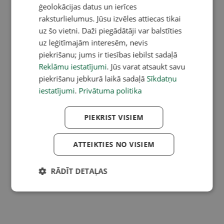
ģeolokācijas datus un ierīces
raksturlielumus. Jūsu izvēles attiecas tikai
uz šo vietni. Daži piegādātāji var balstīties
uz leģitīmajām interesēm, nevis
piekrišanu; jums ir tiesības iebilst sadaļā
Reklāmu iestatījumi
. Jūs varat atsaukt savu
piekrišanu jebkurā laikā sadaļā
Sīkdatņu
iestatījumi
.
Privātuma politika
PIEKRIST VISIEM
ATTEIKTIES NO VISIEM
RĀDĪT DETAĻAS