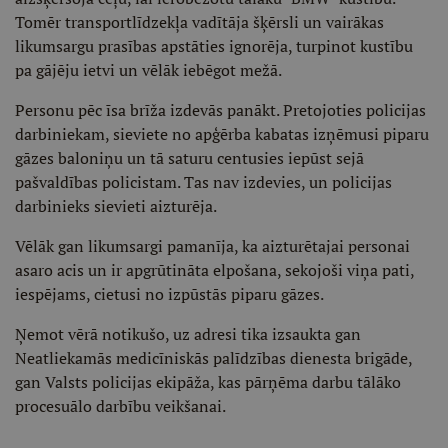
Tomēr transportlīdzekļa vadītāja šķērsli un vairākas
likumsargu prasības apstāties ignorēja, turpinot kustību
pa gājēju ietvi un vēlāk iebēgot mežā.
Personu pēc īsa brīža izdevās panākt. Pretojoties policijas
darbiniekam, sieviete no apģērba kabatas izņēmusi piparu
gāzes baloniņu un tā saturu centusies iepūst sejā
pašvaldības policistam. Tas nav izdevies, un policijas
darbinieks sievieti aizturēja.
Vēlāk gan likumsargi pamanīja, ka aizturētajai personai
asaro acis un ir apgrūtināta elpošana, sekojoši viņa pati,
iespējams, cietusi no izpūstās piparu gāzes.
Ņemot vērā notikušo, uz adresi tika izsaukta gan
Neatliekamās medicīniskās palīdzības dienesta brigāde,
gan Valsts policijas ekipāža, kas pārņēma darbu tālāko
procesuālo darbību veikšanai.