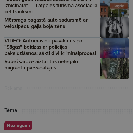
iznīcināta" — Latgales tūrisma asociācija
ceļ trauksmi
Mērsraga pagastā auto sadursmē ar
velosipēdu gājis bojā zēns
VIDEO: Automašīnu pasākums pie
"Sāgas" beidzas ar policijas
pakaļdzīšanos; sākti divi kriminālprocesi
Robežsardze aiztur trīs nelegālo
migrantu pārvadātājus
Reklāma
Tēma
Noziegumi