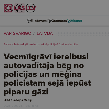
E-izdevumi
Grāmatas
Abonēt
PAR SVARĪGO
LATVIJĀ
#alkohols
#mediķi
#noziedznieki
#policija
#rīga
#vardarbība
Vecmīlgrāvī iereibusi
autovadītāja bēg no
policijas un mēģina
policistam sejā iepūst
piparu gāzi
LETA / Latvijas Mediji
2026. gada 25. maijs, 16:08