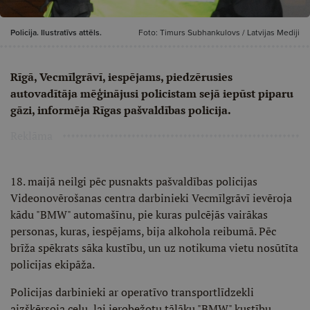
Policija. Ilustratīvs attēls.
Foto: Timurs Subhankulovs / Latvijas Mediji
Rīgā, Vecmīlgrāvī, iespējams, piedzērusies
autovadītāja mēģinājusi policistam sejā iepūst piparu
gāzi, informēja Rīgas pašvaldības policija.
Reklāma
18. maijā neilgi pēc pusnakts pašvaldības policijas
Videonovērošanas centra darbinieki Vecmīlgrāvī ievēroja
kādu "BMW" automašīnu, pie kuras pulcējās vairākas
personas, kuras, iespējams, bija alkohola reibumā. Pēc
brīža spēkrats sāka kustību, un uz notikuma vietu nosūtīta
policijas ekipāža.
Policijas darbinieki ar operatīvo transportlīdzekli
aizšķērsoja ceļu, lai ierobežotu tālāku "BMW" kustību.