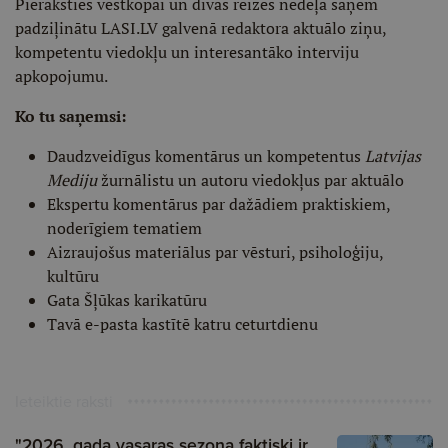
Pieraksties vēstkopai un divas reizes nedēļā saņem
padziļinātu LASI.LV galvenā redaktora aktuālo ziņu,
kompetentu viedokļu un interesantāko interviju
apkopojumu.
Ko tu saņemsi:
Daudzveidīgus komentārus un kompetentus
Latvijas
Mediju
žurnālistu un autoru viedokļus par aktuālo
Ekspertu komentārus par dažādiem praktiskiem,
noderīgiem tematiem
Aizraujošus materiālus par vēsturi, psiholoģiju,
kultūru
Gata Šļūkas karikatūru
Tavā e-pasta kastītē katru ceturtdienu
Ieteiktie raksti
"2026. gada vasaras sezona faktiski ir