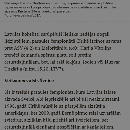
Vārtsargs Kristers Gudļevskis ir pelnījis, lai pirms komandas kopbildes
tapšanas viņu kā kungu objektīvu starmešos nogādātu ar visu krēslu, ko
aizsargs Kristaps Zīle ar prieku arī paveicis.
Foto: Ieva Leiniša/LETA
Latvijas hokejisti sarūpējuši lielisku nedēļas nogali
līdzjutējiem, pasaules čempionātā Cīrihē izcīnot uzvaras
pret ASV (4:2) un Lielbritāniju (6:0). Harija Vītoliņa
trenētā komanda spērusi platu soli pretim
ceturtdaļfinālam, bet, lai tajā iekļūtu, šodien vēl jāuzvar
Ungārija (plkst. 13.20, LTV7).
Veiksmes valsts Šveice
Šis ir trešais pasaules čempionāts, kuru Latvijas izlase
aizvada Šveicē. Abi iepriekšējie arī bijuši neaizmirstami.
1998. gadā Cīrihē mūsējie uz pārspēlēm aizsūtīja
amerikāņus, bet 2009. gadā Bernē pirmo reizi uzvarējām
zviedrus, aizlikām kāju priekšā arī šveiciešiem, bet
ceturtdaļfinālā cienījami nospēlējām ar kanādiešiem.