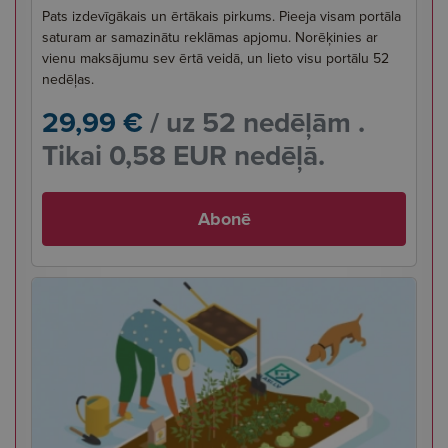
Pats izdevīgākais un ērtākais pirkums. Pieeja visam portāla
saturam ar samazinātu reklāmas apjomu. Norēķinies ar
vienu maksājumu sev ērtā veidā, un lieto visu portālu 52
nedēļas.
29,99 €
/ uz 52 nedēļām .
Tikai 0,58 EUR nedēļā.
Abonē