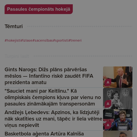
Pasaules čempionāts hokejā
Tēmturi
#hokejisti
#izlase
#sacensības
#sportisti
#treneri
Turpini lasīt
Gints Narogs: Dižs plāns pārvēršas
mēslos — Infantīno riskē zaudēt FIFA
prezidenta amatu
A
"Sauciet mani par Keitlinu." Kā
olimpiskais čempions kļuva par vienu no
pasaules zināmākajām transpersonām
A
Andžejs Ļebedevs: Apzinos, ka līdzjutēji
nāk skatīties uz mani, tāpēc ir liela vēlme
viņus nepievilt
A
Basketbola aģenta Artūra Kalnīša