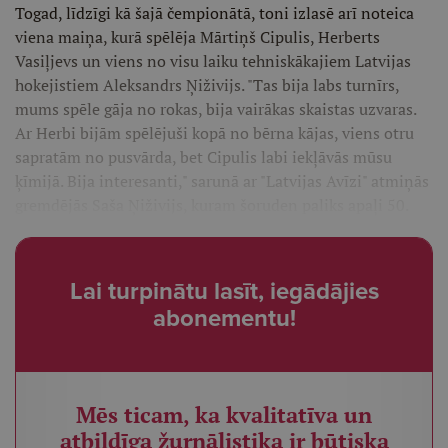
Togad, līdzīgi kā šajā čempionātā, toni izlasē arī noteica
viena maiņa, kurā spēlēja Mārtiņš Cipulis, Herberts
Vasiļjevs un viens no visu laiku tehniskākajiem Latvijas
hokejistiem Aleksandrs Ņiživijs. "Tas bija labs turnīrs,
mums spēle gāja no rokas, bija vairākas skaistas uzvaras.
Ar Herbi bijām spēlējuši kopā no bērna kājas, viens otru
sapratām no pusvārda, bet Cipulis labi iekļāvās mūsu
ķīmijā. Bija interesanti," sarunā ar "Latvijas Avīzi" atmiņās
gremdējās Saša Ņiživijs, kuram šoruden paliks apaļi 50.
Lai turpinātu lasīt, iegādājies
abonementu!
Mēs ticam, ka kvalitatīva un
atbildīga žurnālistika ir būtiska