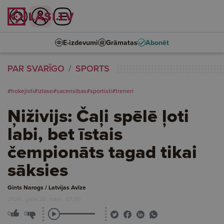
E-izdevumi
Grāmatas
Abonēt
PAR SVARĪGO
SPORTS
#hokejisti
#izlase
#sacensības
#sportisti
#treneri
Ņiživijs: Čaļi spēlē ļoti
labi, bet īstais
čempionāts tagad tikai
sāksies
Gints Narogs / Latvijas Avīze
2026. gada 26. maijs, 07:00
0
0