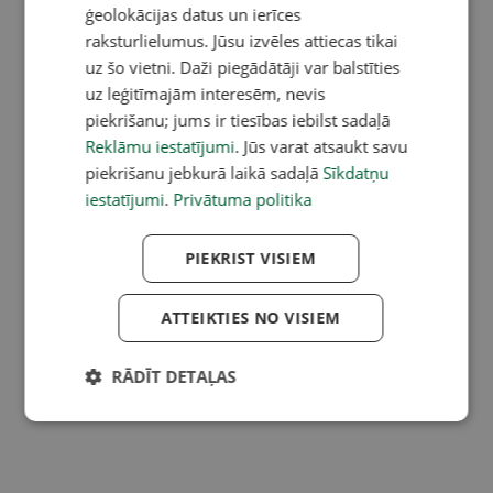
ģeolokācijas datus un ierīces
raksturlielumus. Jūsu izvēles attiecas tikai
uz šo vietni. Daži piegādātāji var balstīties
uz leģitīmajām interesēm, nevis
piekrišanu; jums ir tiesības iebilst sadaļā
Reklāmu iestatījumi
. Jūs varat atsaukt savu
piekrišanu jebkurā laikā sadaļā
Sīkdatņu
iestatījumi
.
Privātuma politika
PIEKRIST VISIEM
ATTEIKTIES NO VISIEM
RĀDĪT DETAĻAS