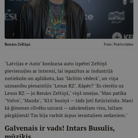
Renārs Zeltiņš.
Foto:
Publicitātes
"Latvijas e-Auto" konkursa auto izpētei Zeltiņš
pievienojies ar interesi, lai iepazītos ar industrijā
notiekošo un aplūkotu, kas "lācītim vēderā", un viņa
uzmanību piesaistījis "Lexus RZ". Kāpēc? "Es cierēju uz
Lexus RZ — jo Renārs Zeltiņš," viņš smejas. "Man patika
"Volvo", "Mazda", "KIA" busiņš — tāds ļoti futūristisks. Mani
kā ģimenes cilvēku uzrunā — sakrāmējam visu, laižam
pārgājienā! Tas bija varbūt ārpus ierastajiem sedaniem."
Galvenais ir vads! Intars Busulis,
mūziķis