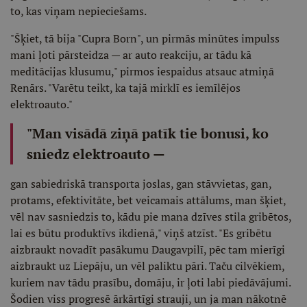
to, kas viņam nepieciešams.
"Šķiet, tā bija "Cupra Born", un pirmās minūtes impulss
mani ļoti pārsteidza — ar auto reakciju, ar tādu kā
meditācijas klusumu," pirmos iespaidus atsauc atmiņā
Renārs. "Varētu teikt, ka tajā mirklī es iemīlējos
elektroauto."
"Man visādā ziņā patīk tie bonusi, ko
sniedz elektroauto —
gan sabiedriskā transporta joslas, gan stāvvietas, gan,
protams, efektivitāte, bet veicamais attālums, man šķiet,
vēl nav sasniedzis to, kādu pie mana dzīves stila gribētos,
lai es būtu produktīvs ikdienā," viņš atzīst. "Es gribētu
aizbraukt novadīt pasākumu Daugavpilī, pēc tam mierīgi
aizbraukt uz Liepāju, un vēl paliktu pāri. Taču cilvēkiem,
kuriem nav tādu prasību, domāju, ir ļoti labi piedāvājumi.
Šodien viss progresē ārkārtīgi strauji, un ja man nākotnē