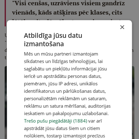
"Visi cenšas, uzrāviens visiem gandrīz
vienāds, kāds atšķiras pēc klases, cits
lētāks, cits dārgāks, to uzreiz var just.
×
Atbildīga jūsu datu
Un es arī to pieņemu, mani tas netraucē," viņš saka.
"Mersīši" bija forši, KIA busiņš likās ļoti intriģējošs,
izmantošana
džipiņš bija foršs. Bet tas vairāk laukiem, ne asfaltam. Man
Mēs un mūsu partneri izmantojam
tāds piestāvētu."
sīkdatnes un līdzīgas tehnoloģijas, lai
saglabātu un piekļūtu informācijai jūsu
ierīcē un apstrādātu personas datus,
piemēram, jūsu IP adresi, unikālos
identifikatorus un pārlūkošanas datus,
personalizētām reklāmām un saturam,
reklāmu un satura mērīšanai, auditorijas
ieskatiem un pakalpojumu uzlabošanai.
Trešo pušu piegādātāji (1884)
var arī
apstrādāt jūsu datus šiem un citiem
nolūkiem, tostarp izmantojot precīzus