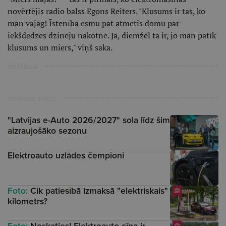
novērtējis radio balss Egons Reiters. "Klusums ir tas, ko
man vajag! Īstenībā esmu pat atmetis domu par
iekšdedzes dzinēju nākotnē. Jā, diemžēl tā ir, jo man patīk
klusums un miers," viņš saka.
Reklāma
Ieteiktie raksti
"Latvijas e-Auto 2026/2027" sola līdz šim
aizraujošāko sezonu
Elektroauto uzlādes čempioni
Foto:
Cik patiesībā izmaksā "elektriskais"
kilometrs?
Foto:
Noskaties! Elektroauto cīņa ir