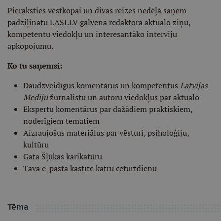
Pieraksties vēstkopai un divas reizes nedēļā saņem
padziļinātu LASI.LV galvenā redaktora aktuālo ziņu,
kompetentu viedokļu un interesantāko interviju
apkopojumu.
Ko tu saņemsi:
Daudzveidīgus komentārus un kompetentus
Latvijas
Mediju
žurnālistu un autoru viedokļus par aktuālo
Ekspertu komentārus par dažādiem praktiskiem,
noderīgiem tematiem
Aizraujošus materiālus par vēsturi, psiholoģiju,
kultūru
Gata Šļūkas karikatūru
Tavā e-pasta kastītē katru ceturtdienu
Tēma