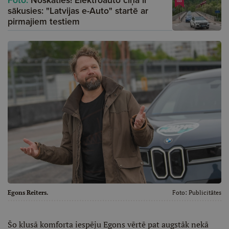
sākusies: "Latvijas e-Auto" startē ar
pirmajiem testiem
Egons Reiters.
Foto:
Publicitātes
Šo klusā komforta iespēju Egons vērtē pat augstāk nekā