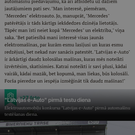
automašīnu piedāvājumu, kā arī atbildētu uz dažiem
jautājumiem pati sev. "Man interesē, piemēram,
"Mercedes" elektroauto. Jo, manuprāt, "Mercedes"
patērētājs ir tāds kārtīgs iekšdedzes dzinēja lietotājs.
Tāpēc man īsti neiet kopā "Mercedes" un elektrība," viņa
saka. "Bet patiesībā mani interesē visas jaunās
elektromašīnas, par kurām esmu lasījusi un kuras esmu
redzējusi, bet nekad nav sanācis patestēt. "Latvijas e-Auto"
ir ārkārtīgi daudz kolosālas mašīnas, kuras mēs noteikti
izvērtēsim, skatīsimies. Katrai noteikti ir savi plusi, kādai
vairāk, kādai mazāk, bet kopumā, man liekas, būs kolosāli.
Forša pieredze un iespēja izmēģināt tik daudz mašīnas!"
+27 foto
"Latvijas e-Auto" pirmā testu diena
Elektroautomobiļu konkursa "Latvijas e-Auto" pirmā automašīnu
testēšanas diena.