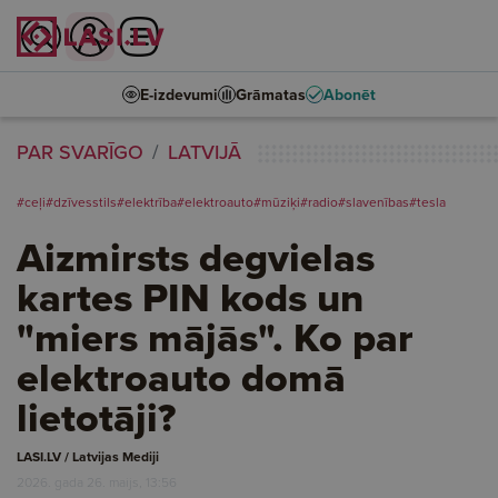
E-izdevumi
Grāmatas
Abonēt
PAR SVARĪGO
LATVIJĀ
#ceļi
#dzīvesstils
#elektrība
#elektroauto
#mūziķi
#radio
#slavenības
#tesla
Aizmirsts degvielas
kartes PIN kods un
"miers mājās". Ko par
elektroauto domā
lietotāji?
LASI.LV / Latvijas Mediji
2026. gada 26. maijs, 13:56