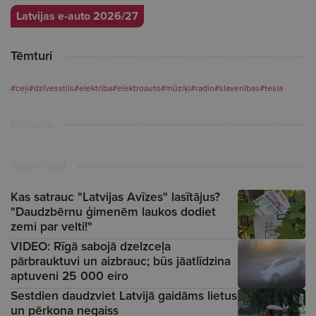
Latvijas e-auto 2026/27
Tēmturi
#ceļi
#dzīvesstils
#elektrība
#elektroauto
#mūziķi
#radio
#slavenības
#tesla
Reklāma
Turpini lasīt
Kas satrauc "Latvijas Avīzes" lasītājus?
"Daudzbērnu ģimenēm laukos dodiet
zemi par velti!"
VIDEO: Rīgā sabojā dzelzceļa
pārbrauktuvi un aizbrauc; būs jāatlīdzina
aptuveni 25 000 eiro
Sestdien daudzviet Latvijā gaidāms lietus
un pērkona negaiss