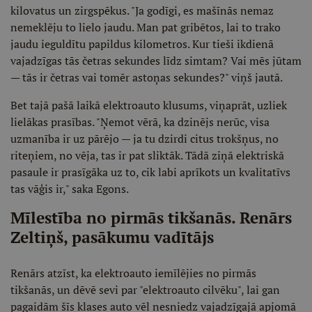
kilovatus un zirgspēkus. "Ja godīgi, es mašīnās nemaz
nemeklēju to lielo jaudu. Man pat gribētos, lai to trako
jaudu ieguldītu papildus kilometros. Kur tieši ikdienā
vajadzīgas tās četras sekundes līdz simtam? Vai mēs jūtam
— tās ir četras vai tomēr astoņas sekundes?" viņš jautā.
Bet tajā pašā laikā elektroauto klusums, viņaprāt, uzliek
lielākas prasības. "Ņemot vērā, ka dzinējs nerūc, visa
uzmanība ir uz pārējo — ja tu dzirdi citus trokšņus, no
riteņiem, no vēja, tas ir pat sliktāk. Tādā ziņā elektriskā
pasaule ir prasīgāka uz to, cik labi aprīkots un kvalitatīvs
tas vāģis ir," saka Egons.
Mīlestība no pirmās tikšanās. Renārs
Zeltiņš, pasākumu vadītājs
Renārs atzīst, ka elektroauto iemīlējies no pirmās
tikšanās, un dēvē sevi par "elektroauto cilvēku", lai gan
pagaidām šīs klases auto vēl nesniedz vajadzīgajā apjomā