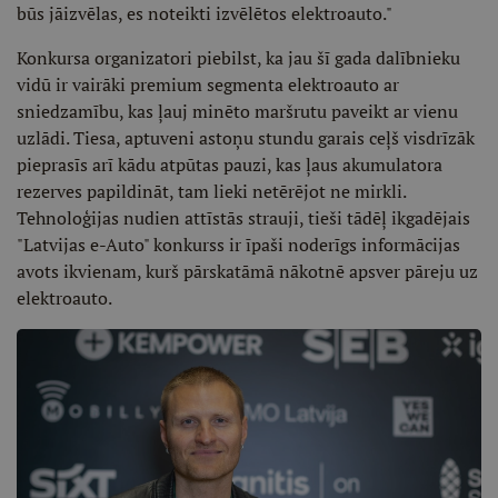
būs jāizvēlas, es noteikti izvēlētos elektroauto."
Konkursa organizatori piebilst, ka jau šī gada dalībnieku
vidū ir vairāki premium segmenta elektroauto ar
sniedzamību, kas ļauj minēto maršrutu paveikt ar vienu
uzlādi. Tiesa, aptuveni astoņu stundu garais ceļš visdrīzāk
pieprasīs arī kādu atpūtas pauzi, kas ļaus akumulatora
rezerves papildināt, tam lieki netērējot ne mirkli.
Tehnoloģijas nudien attīstās strauji, tieši tādēļ ikgadējais
"Latvijas e-Auto" konkurss ir īpaši noderīgs informācijas
avots ikvienam, kurš pārskatāmā nākotnē apsver pāreju uz
elektroauto.