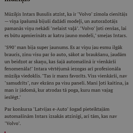
Mūziķis Intars Busulis atzīst, ka ir "Volvo" zīmola cienītājs
— viņa īpašumā bijuši dažādi modeļi, un autoražotājs
pamanās viņu nekādi "nelaist vaļā". "Volvo" ļoti cenšas, lai
es būtu apmierināts ar katru jauno modeli," smejas Intars.
"S90" man bija super jaunums. Es ar viņu jau esmu ilgāk
braucis, zinu visu par šo auto, sākot ar braukšanu, jaudām
un beidzot ar skaņu, kas šajā automašīnā ir vienkārši
fenomenāla!" Intara vērtējumā iezogas arī profesionāla
mūziķa viedoklis. "Tas ir mans favorīts. Viss vienkārši, nav
"samudrīts", nav ekrāns pa visu paneli. Mani ļoti kaitina, ja
man ir jādomā, kur atrodas tā poga, kuru man vajag
ieslēgt."
Par konkursa "Latvijas e-Auto" šogad pieteiktajām
automašīnām Intars izsakās atzinīgi, arī tām, kas nav
"Volvo".