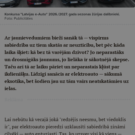
Konkursa "Latvijas e-Auto" 2026./2027. gada sezonas žūrijas dalībnieki.
Foto: Publicitātes
Ar jaunievedumiem bieži sanāk tā — vispirms
sabiedrība uz tiem skatās ar neuzticību, bet pēc kāda
laika šķiet: kā bez tā varējām dzīvot? Jo neparastāks
un drosmīgāks jaunums, jo lielāka ir sākotnējā skepse.
Taču arī tā ar laiku pāriet un neparastais kļūst par
ikdienišķu. Līdzīgi sanācis ar elektroauto — sākumā
eksotika, bet šodien jau uz tām vairs neatskatāmies uz
ielas.
Reklāma
Lai nebūtu kā vecajā jokā "redzējis neesmu, bet viedoklis
ir", par elektroauto pieredzi uzklausīti sabiedrībā zināmi
cilvēki — auto entuziasti. Tas, ko uzsver visi kā viens —