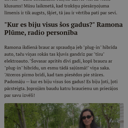
klusums! Mūsu laikmetā, kad trokšņu piesārņojuma
līmenis ir tik augsts, šķiet, tā jau ir vērtība pati par sevi.
"Kur es biju visus šos gadus?" Ramona
Plūme, radio personība
Ramona ikdienā brauc ar spraudņa jeb "plug-in" hibrīda
auto, taču viņas rokās tas kļuvis gandrīz par "tīru"
elektroauto. "Šovasar apritēs divi gadi, kopš braucu ar
"plug-in" hibrīdu, un esmu tādā sajūsmā!" viņa saka.
"Atceros pirmo brīdi, kad tam piesēdos pie stūres.
Padomāju — kur es biju visus šos gadus! Es biju ļoti, ļoti
pārsteigta. Joprojām baudu katru braucienu un priecājos
par savu izvēli!