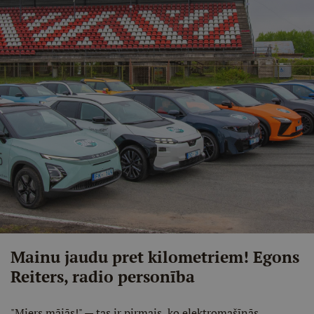
Mainu jaudu pret kilometriem! Egons
Reiters, radio personība
"Miers mājās!" — tas ir pirmais, ko elektromašīnās