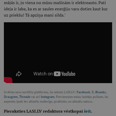
mājās ir, jo viena no mūsu mašīnām ir elektroauto. Pati
ideja ir laba, ka es ar saules enerģiju varu doties kaut kur
uz priekšu! Tā apziņa mani silda."
Izvēlies savu soctīklu platformu, lai sekotu LASI.LV:
Facebook
,
X
,
Bluesky
,
Draugiem
,
Threads
vai arī
Instagram
. Pievienojies mūsu lasītāju pulkam, lai
saņemtu īpaši tev atlasītu noderīgu, praktisku un aktuālu saturu.
Pieraksties LASI.LV redaktora vēstkopai
šeit
.