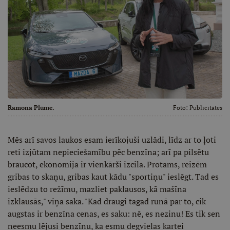
Ramona Plūme.
Foto:
Publicitātes
Mēs arī savos laukos esam ierīkojuši uzlādi, līdz ar to ļoti
reti izjūtam nepieciešamību pēc benzīna; arī pa pilsētu
braucot, ekonomija ir vienkārši izcila. Protams, reizēm
gribas to skaņu, gribas kaut kādu "sportiņu" ieslēgt. Tad es
ieslēdzu to režīmu, mazliet paklausos, kā mašīna
izklausās," viņa saka. "Kad draugi tagad runā par to, cik
augstas ir benzīna cenas, es saku: nē, es nezinu! Es tik sen
neesmu lējusi benzīnu, ka esmu degvielas kartei