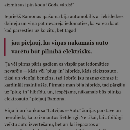
aizmirsusi pin kodu! Goda vārds!"
Iepriekš Ramonas īpašumā bija automobilis ar iekšdedzes
dzinēju un viņa pat nevarēja iedomāties, ka varētu kaut
kad pārsēsties uz ko citu, bet tagad
jau pieļauj, ka viņas nākamais auto
varētu būt pilnībā elektrisks.
"Ja vēl pirms pāris gadiem es vispār pat iedomāties
nevarēju — kāds vēl "plug-in" hibrīds, kāds elektroauto,
tikai un vienīgi benzīns, tad šobrīd jau manas domas ir
kardināli mainījušās. Pirmais man bija hibrīds, tad pārgāju
uz "plug-in" hibrīdu, un, iespējams, nākamais būs pilnīgs
elektroauto," pieļauj Ramona.
Viņa ir arī konkursa "Latvijas e-Auto" žūrijas pārstāve un
nenoliedz, ka to izmantos lietderīgi. Ne tikai, lai atbildīgi
veiktu auto izvērtēšanu, bet arī lai iepazītos ar