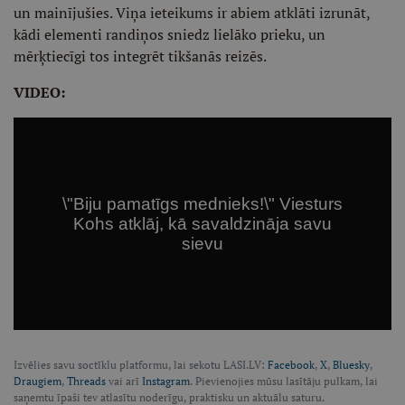
un mainījušies. Viņa ieteikums ir abiem atklāti izrunāt,
kādi elementi randiņos sniedz lielāko prieku, un
mērķtiecīgi tos integrēt tikšanās reizēs.
VIDEO:
Izvēlies savu soctīklu platformu, lai sekotu LASI.LV:
Facebook
,
X
,
Bluesky
,
Draugiem
,
Threads
vai arī
Instagram
. Pievienojies mūsu lasītāju pulkam, lai
saņemtu īpaši tev atlasītu noderīgu, praktisku un aktuālu saturu.