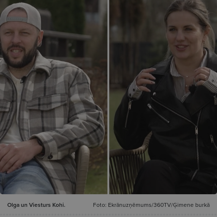
Olga un Viesturs Kohi.
Foto: Ekrānuzņēmums/360TV/Ģimene burkā