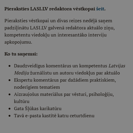
Pieraksties LASI.LV redaktora vēstkopai
šeit
.
Pieraksties vēstkopai un divas reizes nedēļā saņem
padziļinātu LASI.LV galvenā redaktora aktuālo ziņu,
kompetentu viedokļu un interesantāko interviju
apkopojumu.
Ko tu saņemsi:
Daudzveidīgus komentārus un kompetentus
Latvijas
Mediju
žurnālistu un autoru viedokļus par aktuālo
Ekspertu komentārus par dažādiem praktiskiem,
noderīgiem tematiem
Aizraujošus materiālus par vēsturi, psiholoģiju,
kultūru
Gata Šļūkas karikatūru
Tavā e-pasta kastītē katru ceturtdienu