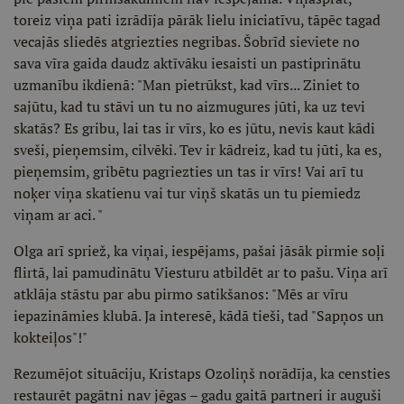
toreiz viņa pati izrādīja pārāk lielu iniciatīvu, tāpēc tagad
vecajās sliedēs atgriezties negribas. Šobrīd sieviete no
sava vīra gaida daudz aktīvāku iesaisti un pastiprinātu
uzmanību ikdienā: "Man pietrūkst, kad vīrs... Ziniet to
sajūtu, kad tu stāvi un tu no aizmugures jūti, ka uz tevi
skatās? Es gribu, lai tas ir vīrs, ko es jūtu, nevis kaut kādi
sveši, pieņemsim, cilvēki. Tev ir kādreiz, kad tu jūti, ka es,
pieņemsim, gribētu pagriezties un tas ir vīrs! Vai arī tu
noķer viņa skatienu vai tur viņš skatās un tu piemiedz
viņam ar aci. "
Olga arī spriež, ka viņai, iespējams, pašai jāsāk pirmie soļi
flirtā, lai pamudinātu Viesturu atbildēt ar to pašu. Viņa arī
atklāja stāstu par abu pirmo satikšanos: "Mēs ar vīru
iepazināmies klubā. Ja interesē, kādā tieši, tad "Sapņos un
kokteiļos"!"
Rezumējot situāciju, Kristaps Ozoliņš norādīja, ka censties
restaurēt pagātni nav jēgas – gadu gaitā partneri ir auguši