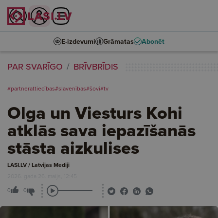
E-izdevumi
Grāmatas
Abonēt
PAR SVARĪGO
BRĪVBRĪDIS
#partnerattiecības
#slavenības
#šovi
#tv
Olga un Viesturs Kohi
atklās sava iepazīšanās
stāsta aizkulises
LASI.LV / Latvijas Mediji
2026. gada 26. maijs, 12:45
0
0