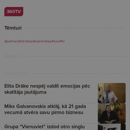
360TV
Tēmturi
#partnerattiecības
#slavenības
#šovi
#tv
Reklāma
Turpini lasīt
Elita Drāke nespēj valdīt emocijas pēc
skatītāja jautājuma
Miks Galvanovskis atklāj, kā 21 gada
vecumā atvēra savu pirmo biznesu
Grupa "Vienuviet" izdod otro singlu