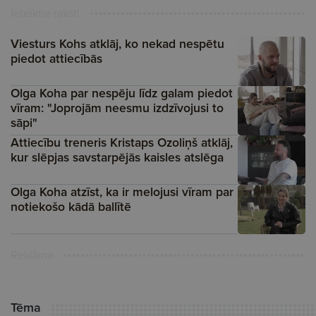
Ieteiktie raksti
Viesturs Kohs atklāj, ko nekad nespētu
piedot attiecībās
Olga Koha par nespēju līdz galam piedot
vīram: "Joprojām neesmu izdzīvojusi to
sāpi"
Attiecību treneris Kristaps Ozoliņš atklāj,
kur slēpjas savstarpējās kaisles atslēga
Olga Koha atzīst, ka ir melojusi vīram par
notiekošo kādā ballītē
Reklāma
Tēma