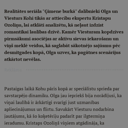
Realitātes seriāla "Ģimene burkā" dalībnieki Olga un
Viesturs Kohi tikās ar attiecību ekspertu Kristapu
Ozoliņu, lai atklāti analizētu, kā neļaut izdzist
romantikai laulības dzīvē. Kamēr Viesturam kopdzīves
pirmsākumi asociējas ar aktīvu sievas iekarošanu un
viņš meklē veidus, kā saglabāt sākotnējo sajūsmu pēc
desmitgades kopā, Olga uzver, ka pagātnes scenārijus
atkārtot nevēlas.
Reklāma
Pastaigas laikā Kohu pāris kopā ar speciālistu sprieda par
savstarpējo dinamiku. Olga jau iepriekš bija norādījusi, ka
viņai laulībā ir ārkārtīgi svarīgi just uzmanības
apliecinājumus un flirtu. Savukārt Viesturu nodarbina
jautājums, kā šo koķetēriju padarīt par ilgtermiņa
ieradumu. Kristaps Ozoliņš viņiem atgādināja, ka