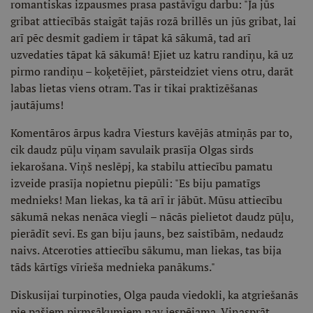
romantiskas izpausmes prasa pastāvīgu darbu: "Ja jūs
gribat attiecībās staigāt tajās rozā brillēs un jūs gribat, lai
arī pēc desmit gadiem ir tāpat kā sākumā, tad arī
uzvedaties tāpat kā sākumā! Ejiet uz katru randiņu, kā uz
pirmo randiņu – koķetējiet, pārsteidziet viens otru, darāt
labas lietas viens otram. Tas ir tikai praktizēšanas
jautājums!
Komentāros ārpus kadra Viesturs kavējās atmiņās par to,
cik daudz pūļu viņam savulaik prasīja Olgas sirds
iekarošana. Viņš neslēpj, ka stabilu attiecību pamatu
izveide prasīja nopietnu piepūli: "Es biju pamatīgs
mednieks! Man liekas, ka tā arī ir jābūt. Mūsu attiecību
sākumā nekas nenāca viegli – nācās pielietot daudz pūļu,
pierādīt sevi. Es gan biju jauns, bez saistībām, nedaudz
naivs. Atceroties attiecību sākumu, man liekas, tas bija
tāds kārtīgs vīrieša mednieka panākums."
Diskusijai turpinoties, Olga pauda viedokli, ka atgriešanās
pie pašiem pirmsākumiem nav iespējama. Viņasprāt,