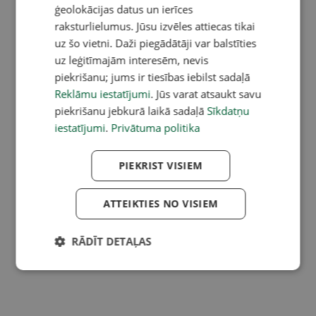
ģeolokācijas datus un ierīces
raksturlielumus. Jūsu izvēles attiecas tikai
uz šo vietni. Daži piegādātāji var balstīties
uz leģitīmajām interesēm, nevis
piekrišanu; jums ir tiesības iebilst sadaļā
Reklāmu iestatījumi
. Jūs varat atsaukt savu
piekrišanu jebkurā laikā sadaļā
Sīkdatņu
iestatījumi
.
Privātuma politika
PIEKRIST VISIEM
ATTEIKTIES NO VISIEM
RĀDĪT DETAĻAS