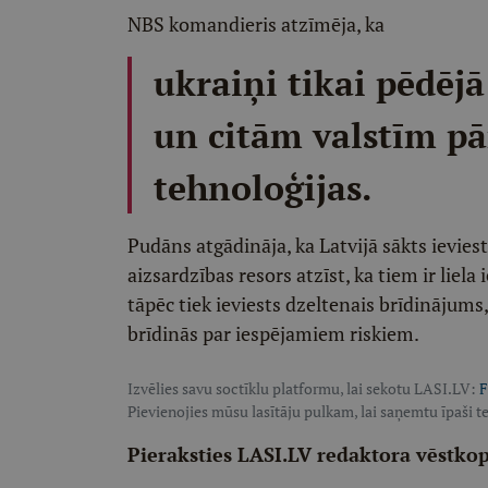
NBS komandieris atzīmēja, ka
ukraiņi tikai pēdējā 
un citām valstīm pā
tehnoloģijas.
Pudāns atgādināja, ka Latvijā sākts ievies
aizsardzības resors atzīst, ka tiem ir liel
tāpēc tiek ieviests dzeltenais brīdinājums, 
brīdinās par iespējamiem riskiem.
Izvēlies savu soctīklu platformu, lai sekotu LASI.LV:
F
Pievienojies mūsu lasītāju pulkam, lai saņemtu īpaši te
Pieraksties LASI.LV redaktora vēstko