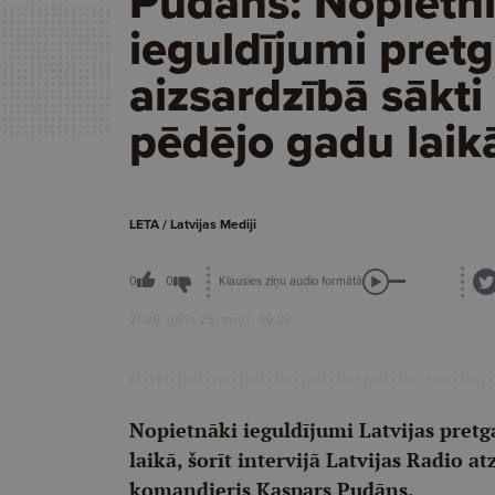
Pudāns: Nopietn
ieguldījumi pretg
aizsardzībā sākti 
pēdējo gadu laik
LETA / Latvijas Mediji
Klausies ziņu audio formātā
0
0
2026. gada 25. maijs, 09:03
Nopietnāki ieguldījumi Latvijas pretga
laikā, šorīt intervijā Latvijas Radio 
komandieris Kaspars Pudāns.