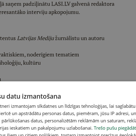
ēļā saņem padziļinātu LASI.LV galvenā redaktora
eresantāko interviju apkopojumu.
etentus
Latvijas Mediju
žurnālistu un autoru
raktiskiem, noderīgiem tematiem
iholoģiju, kultūru
u
ūsu datu izmantošana
eri izmantojam sīkdatnes un līdzīgas tehnoloģijas, lai saglabātu
 ierīcē un apstrādātu personas datus, piemēram, jūsu IP adresi, un
un pārlūkošanas datus, personalizētām reklāmām un saturam, rek
orijas ieskatiem un pakalpojumu uzlabošanai.
Trešo pušu piegādāt
tus šiem un citiem nolūkiem, tostarp izmantojot precīzus ģeolokā