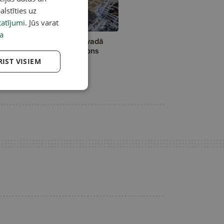
alstīties uz
atījumi
. Jūs varat
a
īdža ezerā Krāslavas novadā
stdienas rītā iegāzies drons
RIST VISIEM