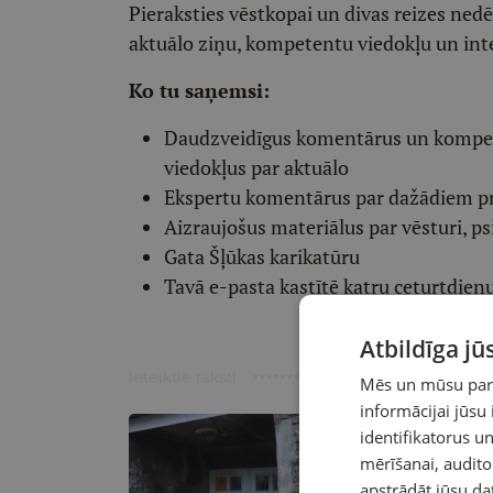
Pieraksties vēstkopai un divas reizes ned
aktuālo ziņu, kompetentu viedokļu un int
Ko tu saņemsi:
Daudzveidīgus komentārus un komp
viedokļus par aktuālo
Ekspertu komentārus par dažādiem p
Aizraujošus materiālus par vēsturi, ps
Gata Šļūkas karikatūru
Tavā e-pasta kastītē katru ceturtdien
Atbildīga j
Ieteiktie raksti
Mēs un mūsu partn
informācijai jūsu
identifikatorus 
mērīšanai, audit
apstrādāt jūsu da