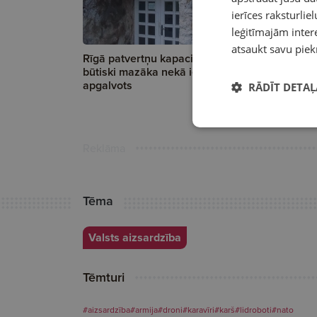
ierīces raksturliel
leģitīmajām intere
atsaukt savu piek
Rīgā patvertņu kapacitāte izrādās
Foto:
NBS 
būtiski mazāka nekā iepriekš
apraides b
apgalvots
apdraudē
RĀDĪT DETAĻ
Reklāma
Tēma
Valsts aizsardzība
Tēmturi
#aizsardzība
#armija
#droni
#karavīri
#karš
#lidroboti
#nato