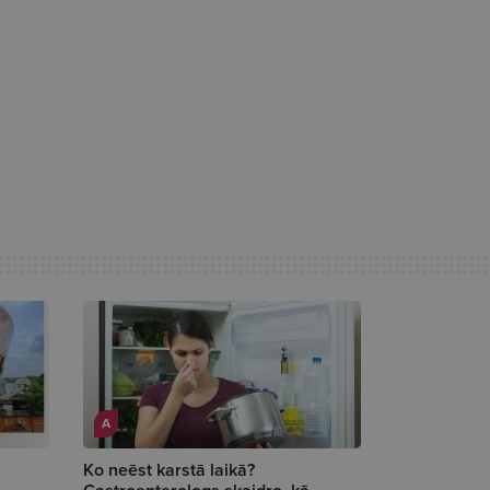
A
Ko neēst karstā laikā?