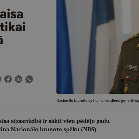
i
aisa
tikai
ā
Nacionālo bruņoto spēku komandieris ģenerālma
isa aizsardzībā ir sākti vien pēdējo gadu
atzina Nacionālo bruņoto spēku (NBS)