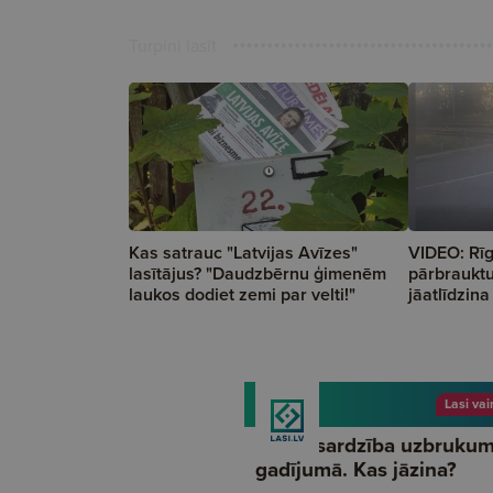
Turpini lasīt
Kas satrauc "Latvijas Avīzes"
VIDEO: Rīg
lasītājus? "Daudzbērnu ģimenēm
pārbrauktu
laukos dodiet zemi par velti!"
jāatlīdzin