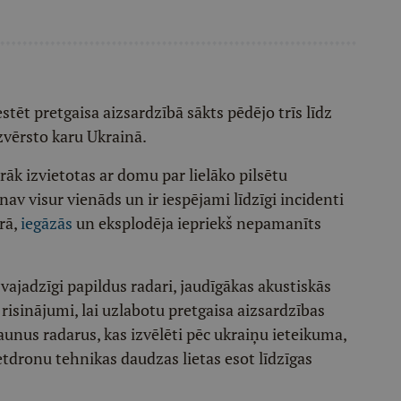
tēt pretgaisa aizsardzībā sākts pēdējo trīs līdz
 izvērsto karu Ukrainā.
rāk izvietotas ar domu par lielāko pilsētu
av visur vienāds un ir iespējami līdzīgi incidenti
rā,
iegāzās
un eksplodēja iepriekš nepamanīts
 vajadzīgi papildus radari, jaudīgākas akustiskās
 risinājumi, lai uzlabotu pretgaisa aizsardzības
aunus radarus, kas izvēlēti pēc ukraiņu ieteikuma,
retdronu tehnikas daudzas lietas esot līdzīgas