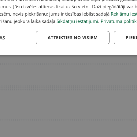
umus. Jūsu izvēles attiecas tikai uz šo vietni. Daži piegādātāji var b
sēm, nevis piekrišanu; jums ir tiesības iebilst sadaļā
Reklāmu iest
rišanu jebkurā laikā sadaļā
Sīkdatņu iestatījumi
.
Privātuma politik
ievieš divu līmeņu šūnu
Avoti: Karš sasniedzis strupceļu un
Dr
rīdinājumus par gaisa
rada bažas Krievijas elitē
se
jumu
AS
ATTEIKTIES NO VISIEM
PIEK