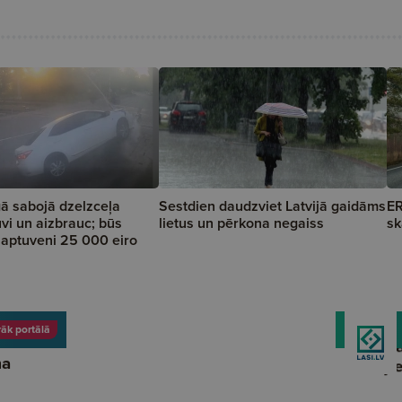
ā sabojā dzelzceļa
Sestdien daudzviet Latvijā gaidāms
ER
vi un aizbrauc; būs
lietus un pērkona negaiss
sk
a aptuveni 25 000 eiro