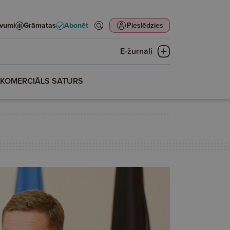
evumi
Grāmatas
Abonēt
Pieslēdzies
E-žurnāli
KOMERCIĀLS SATURS