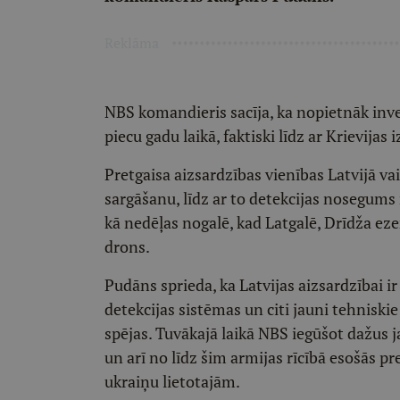
Reklāma
NBS komandieris sacīja, ka nopietnāk inves
piecu gadu laikā, faktiski līdz ar Krievijas
Pretgaisa aizsardzības vienības Latvijā vai
sargāšanu, līdz ar to detekcijas nosegums n
kā nedēļas nogalē, kad Latgalē, Drīdža eze
drons.
Pudāns sprieda, ka Latvijas aizsardzībai ir
detekcijas sistēmas un citi jauni tehniskie
spējas. Tuvākajā laikā NBS iegūšot dažus j
un arī no līdz šim armijas rīcībā esošās p
ukraiņu lietotajām.