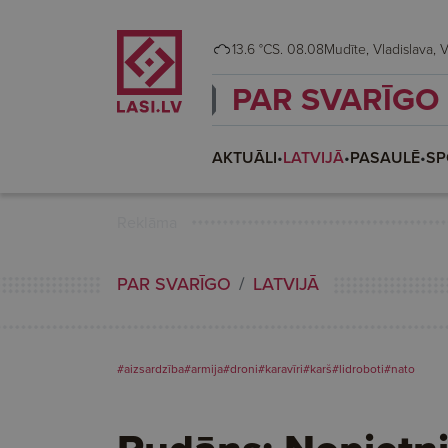
13.6 °C
S. 08.08
Mudī
PAR SVARĪGO
AKTUĀLI
•
LATVIJĀ
•
PASAULĒ
•
SP
Reklāma
PAR SVARĪGO
LATVIJĀ
#aizsardzība
#armija
#droni
#karavīri
#karš
#lidroboti
#nato