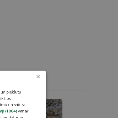
×
 un piekļūtu
ikālos
lāmu un satura
āji (1884)
var arī
cijas datus un