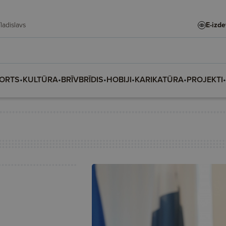
te, Vladislava, Vladislavs
E-izd
ORTS
•
KULTŪRA
•
BRĪVBRĪDIS
•
HOBIJI
•
KARIKATŪRA
•
PROJEKTI
•