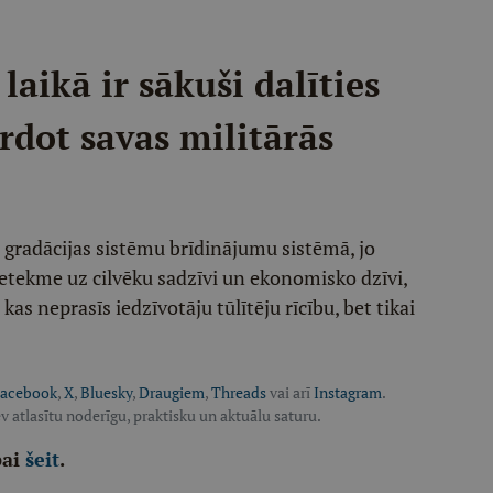
laikā ir sākuši dalīties
rdot savas militārās
t gradācijas sistēmu brīdinājumu sistēmā, jo
a ietekme uz cilvēku sadzīvi un ekonomisko dzīvi,
kas neprasīs iedzīvotāju tūlītēju rīcību, bet tikai
acebook
,
X
,
Bluesky
,
Draugiem
,
Threads
vai arī
Instagram
.
v atlasītu noderīgu, praktisku un aktuālu saturu.
pai
šeit
.