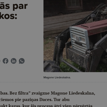
ās par
kos:
Magone Liedeskalna.
ības. Bez filtra” zvaigzne Magone Liedeskalna,
ciemos pie paziņas Daces. Tur abu
kt kazas, kur šis process ātri vien pārvērtās