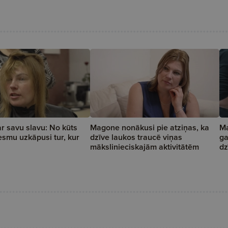
 savu slavu: No kūts
Magone nonākusi pie atziņas, ka
Ma
esmu uzkāpusi tur, kur
dzīve laukos traucē viņas
ga
mākslinieciskajām aktivitātēm
dz