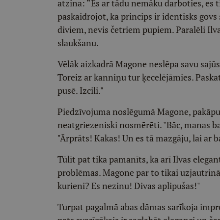
atzina: “Es ar tādu nemāku darboties, es 
paskaidrojot, ka princips ir identisks gov
diviem, nevis četriem pupiem. Paralēli Il
slaukšanu.
Vēlāk aizkadrā Magone neslēpa savu sajūs
Toreiz ar kanniņu tur ķecelējāmies. Paskat
pusē. Izcili."
Piedzīvojuma noslēgumā Magone, pakāpusie
neatgriezeniski nosmērēti. "Bāc, manas ba
"Ārprāts! Kakas! Un es tā mazgāju, lai ar 
Tūlīt pat tika pamanīts, ka arī Ilvas eleg
problēmas. Magone par to tikai uzjautrināj
kurieni? Es nezinu! Divas aplipušas!"
Turpat pagalmā abas dāmas sarīkoja impro