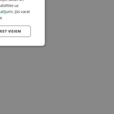
alstīties uz
atījumi
. Jūs varat
a
RIST VISIEM