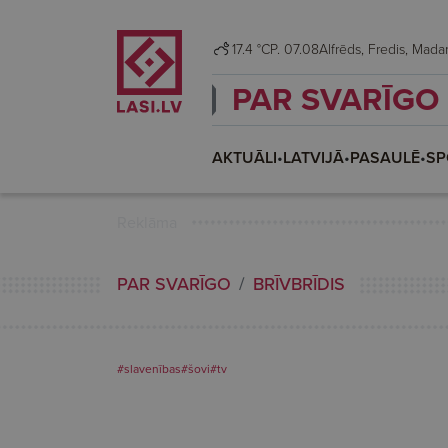
17.4 °C
P. 07.08
Alfrēds, Fredis, Ma
PAR SVARĪGO
AKTUĀLI
•
LATVIJĀ
•
PASAULĒ
•
SP
Reklāma
PAR SVARĪGO
BRĪVBRĪDIS
#slavenības
#šovi
#tv