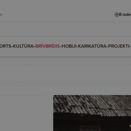
dars
E-izd
ORTS
•
KULTŪRA
•
BRĪVBRĪDIS
•
HOBIJI
•
KARIKATŪRA
•
PROJEKTI
•