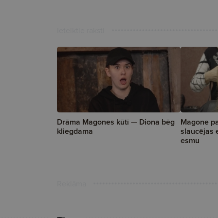
Ieteiktie raksti
Drāma Magones kūtī — Diona bēg
Magone par
kliegdama
slaucējas 
esmu
Reklāma