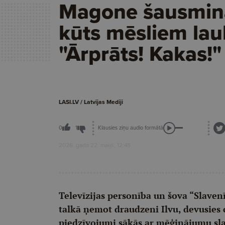
Magone šausmin
kūts mēsliem lau
"Ārprāts! Kakas!"
LASI.LV / Latvijas Mediji
Klausies ziņu audio formātā
0
1
2026. gada 22. maijs, 12:45
Televīzijas personība un šova “Slaven
talkā ņemot draudzeni Ilvu, devusies 
piedzīvojumi sākās ar mēģinājumu slau