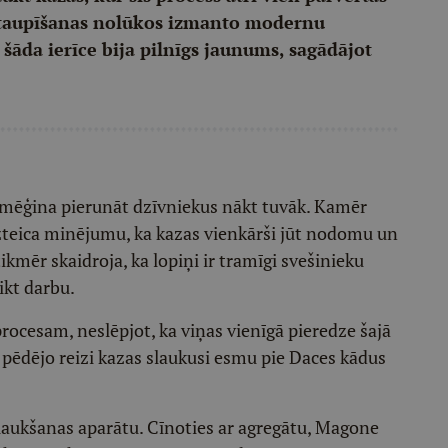
 taupīšanas nolūkos izmanto modernu
āda ierīce bija pilnīgs jaunums, sagādājot
e mēģina pierunāt dzīvniekus nākt tuvāk. Kamēr
izteica minējumu, ka kazas vienkārši jūt nodomu un
ikmēr skaidroja, ka lopiņi ir tramīgi svešinieku
ikt darbu.
cesam, neslēpjot, ka viņas vienīgā pieredze šajā
 pēdējo reizi kazas slaukusi esmu pie Daces kādus
aukšanas aparātu. Cīnoties ar agregātu, Magone