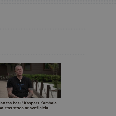
an tas besī." Kaspars Kambala
saistās strīdā ar svešinieku