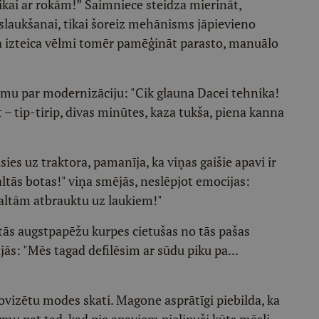
tikai ar rokām!” Saimniece steidza mierināt,
s slaukšanai, tikai šoreiz mehānisms jāpievieno
va izteica vēlmi tomēr pamēģināt parasto, manuālo
mu par modernizāciju: "Cik glauna Dacei tehnika!
 – tip-tirip, divas minūtes, kaza tukša, piena kanna
s uz traktora, pamanīja, ka viņas gaišie apavi ir
ltās botas!" viņa smējās, neslēpjot emocijas:
baltām atbrauktu uz laukiem!"
antās augstpapēžu kurpes cietušas no tās pašas
ās: "Mēs tagad defilēsim ar sūdu piku pa...
vizētu modes skati. Magone asprātīgi piebilda, ka