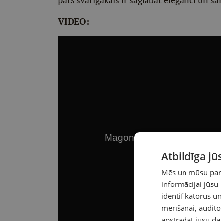
pats svarīgākais ir saglabāt eleganci un ša
VIDEO:
Atbildīga j
Mēs un mūsu partn
informācijai jūsu
identifikatorus 
mērīšanai, audit
apstrādāt jūsu da