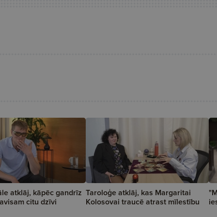
le atklāj, kāpēc gandrīz
Taroloģe atklāj, kas Margaritai
"M
avisam citu dzīvi
Kolosovai traucē atrast mīlestību
ie