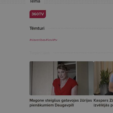
Tēma
360TV
Tēmturi
#slavenības
#šovi
#tv
Turpini lasīt
Magone steigšus gatavojas žūrijas
Kaspars Zā
pienākumiem Daugavpilī
izvēlējās p