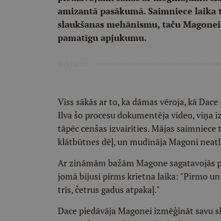
amizantā pasākumā. Saimniece laika
slaukšanas mehānismu, taču Magonei š
pamatīgu apjukumu.
Reklāma
Viss sākās ar to, ka dāmas vēroja, kā Dac
Ilva šo procesu dokumentēja video, viņa 
tāpēc cenšas izvairīties. Mājas saimniece t
klātbūtnes dēļ, un mudināja Magoni neatl
Ar zināmām bažām Magone sagatavojās pro
jomā bijusi pirms krietna laika: "Pirmo un
trīs, četrus gadus atpakaļ."
Dace piedāvāja Magonei izmēģināt savu sl