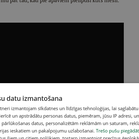
rmu pat tad, kad pie apaviem pielipuši kūts mēsli.
ūsu datu izmantošana
eri izmantojam sīkdatnes un līdzīgas tehnoloģijas, lai saglabātu
 ierīcē un apstrādātu personas datus, piemēram, jūsu IP adresi, un
un pārlūkošanas datus, personalizētām reklāmām un saturam, rek
orijas ieskatiem un pakalpojumu uzlabošanai.
Trešo pušu piegādāt
tus šiem un citiem nolūkiem, tostarp izmantojot precīzus ģeolokā