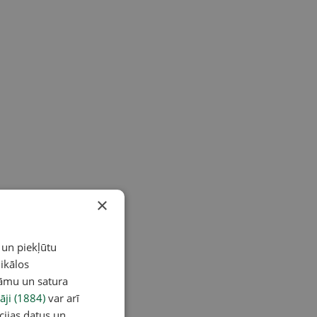
×
 un piekļūtu
ikālos
lāmu un satura
āji (1884)
var arī
cijas datus un