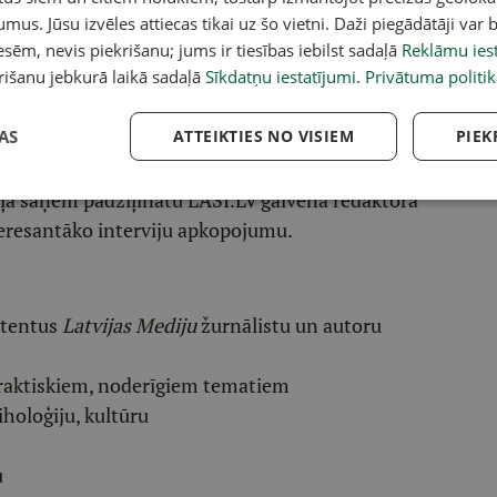
umus. Jūsu izvēles attiecas tikai uz šo vietni. Daži piegādātāji var b
sēm, nevis piekrišanu; jums ir tiesības iebilst sadaļā
Reklāmu iest
rišanu jebkurā laikā sadaļā
Sīkdatņu iestatījumi
.
Privātuma politik
acebook
,
X
,
Bluesky
,
Draugiem
,
Threads
vai arī
Instagram
.
v atlasītu noderīgu, praktisku un aktuālu saturu.
AS
ATTEIKTIES NO VISIEM
PIEK
pai
šeit
.
ēļā saņem padziļinātu LASI.LV galvenā redaktora
eresantāko interviju apkopojumu.
etentus
Latvijas Mediju
žurnālistu un autoru
raktiskiem, noderīgiem tematiem
iholoģiju, kultūru
u