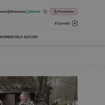
evumi
Grāmatas
Abonēt
Pieslēdzies
E-žurnāli
KOMERCIĀLS SATURS