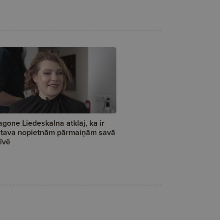
gone Liedeskalna atklāj, ka ir
tava nopietnām pārmaiņām savā
īvē