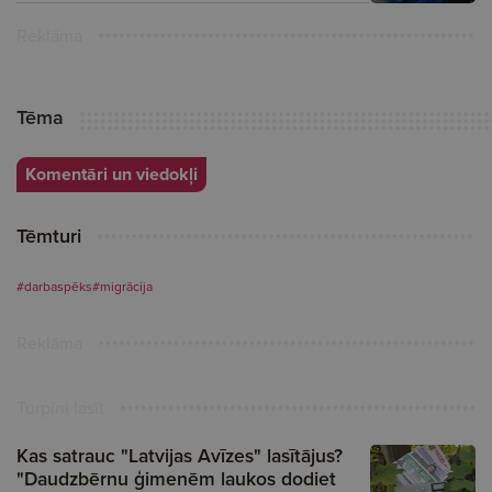
Reklāma
Tēma
Komentāri un viedokļi
Tēmturi
#darbaspēks
#migrācija
Reklāma
Turpini lasīt
Kas satrauc "Latvijas Avīzes" lasītājus?
"Daudzbērnu ģimenēm laukos dodiet