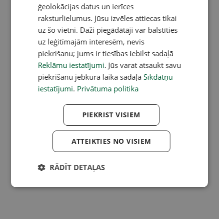
ģeolokācijas datus un ierīces
raksturlielumus. Jūsu izvēles attiecas tikai
uz šo vietni. Daži piegādātāji var balstīties
uz leģitīmajām interesēm, nevis
piekrišanu; jums ir tiesības iebilst sadaļā
Reklāmu iestatījumi
. Jūs varat atsaukt savu
piekrišanu jebkurā laikā sadaļā
Sīkdatņu
iestatījumi
.
Privātuma politika
PIEKRIST VISIEM
ATTEIKTIES NO VISIEM
RĀDĪT DETAĻAS