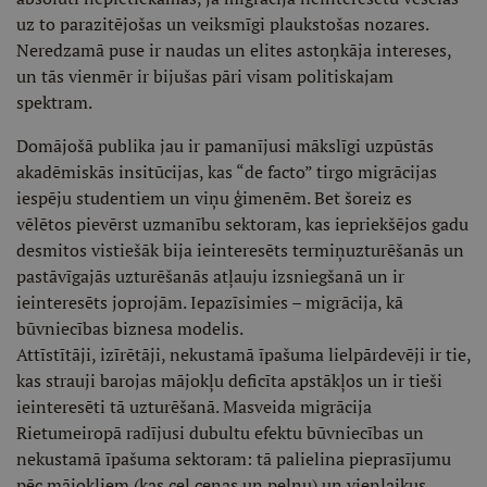
uz to parazitējošas un veiksmīgi plaukstošas nozares.
Neredzamā puse ir naudas un elites astoņkāja intereses,
un tās vienmēr ir bijušas pāri visam politiskajam
spektram.
Domājošā publika jau ir pamanījusi mākslīgi uzpūstās
akadēmiskās insitūcijas, kas “de facto” tirgo migrācijas
iespēju studentiem un viņu ģimenēm. Bet šoreiz es
vēlētos pievērst uzmanību sektoram, kas iepriekšējos gadu
desmitos vistiešāk bija ieinteresēts termiņuzturēšanās un
pastāvīgajās uzturēšanās atļauju izsniegšanā un ir
ieinteresēts joprojām. Iepazīsimies – migrācija, kā
būvniecības biznesa modelis.
Attīstītāji, izīrētāji, nekustamā īpašuma lielpārdevēji ir tie,
kas strauji barojas mājokļu deficīta apstākļos un ir tieši
ieinteresēti tā uzturēšanā. Masveida migrācija
Rietumeiropā radījusi dubultu efektu būvniecības un
nekustamā īpašuma sektoram: tā palielina pieprasījumu
pēc mājokļiem (kas ceļ cenas un peļņu) un vienlaikus