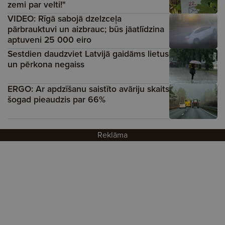
zemi par velti!"
VIDEO: Rīgā sabojā dzelzceļa
pārbrauktuvi un aizbrauc; būs jāatlīdzina
aptuveni 25 000 eiro
Sestdien daudzviet Latvijā gaidāms lietus
un pērkona negaiss
ERGO: Ar apdzīšanu saistīto avāriju skaits
šogad pieaudzis par 66%
Reklāma