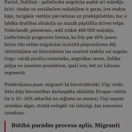
Parīzē, Dublinā – palielināta migrācija audzē arī mājokļu
krīzi: rindas uz sociālajiem mājokļiem ir garas, īres maksa
kāpj, turīgākie vietējie pārvietojas uz priekšpilsētām, kur ir
labāka drošības situācija un mazāk pāpildīta dzīves telpa.
Nīderlandē, piemēram, reāli trūkst 400 000 mājokļu,
Lielbritānijā prognozes liecina, ka līdz pat 40% jauno
būvju tiks celtas migrācijas izraisītā pieprasījuma dēļ.
Attīstītājiem un būvniekiem tas nozīmē stabilu vai augošu
tirgu: vairāk pircēju/nomnieku, augstākas cenas, lielāka
peļņa no jauniem projektiem, īpaši īres, bet arī luksusa
segmentā.
Piedāvājuma puse: migranti kā būvstrādnieki. Viņi veido
lielu daļu būvniecības darbaspēka (dažādās Eiropas valstīs
tie ir 20–50% atkarībā no reģiona un amata). Viņi saņem
zemākas algas, strādā nelegāli vai īslaicīgi, kas samazina
izmaksas.
Būtībā parādās procesa aplis. Migranti