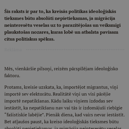
Šis raksts ir par to, ka kreisās politikas ideoloģiskās
tieksmes būtu absolūti nepietiekamas, ja migrācija
neinteresētu veselas uz to parazitējošas un veiksmīgi
plaukstošas nozares, kuras lobē un atbalsta pavisam
citus politiskus spēkus.
Reklāma
Mēs, vienkāršie pilsoņi, reizēm pārspīlējam ideoloģisko
faktoru.
Protams, kreisie uzskata, ka, importējot migrantus, viņi
importē sev elektorātu. Realitātē viņi un visi pārējie
importē nepatikšanas. Kādu laiku viņiem izdodas sev
iestāstīt, ka nepatikšanu nav vai tās ir izdomājuši riebīgie
“fašistiskie labējie”. Pienãk diena, kad vairs nevar iestāstīt.
Bet atļaušos paust, ka kreiso ideoloģiskās tieksmes būtu
absolūti nepietiekamas, ja migrācija neinteresētu veselas