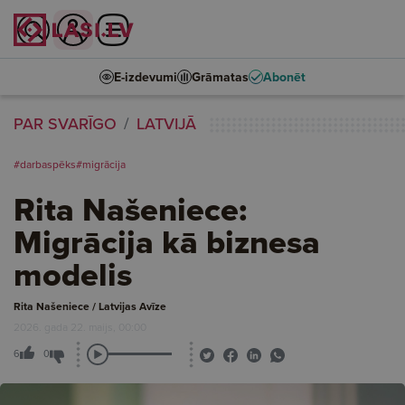
E-izdevumi
Grāmatas
Abonēt
PAR SVARĪGO
LATVIJĀ
#darbaspēks
#migrācija
Rita Našeniece:
Migrācija kā biznesa
modelis
Rita Našeniece / Latvijas Avīze
2026. gada 22. maijs, 00:00
6
0