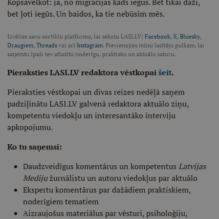
Kopsavelkot: jā, no migrācijas kāds iegūs. Bet tikai daži,
bet ļoti iegūs. Un baidos, ka tie nebūsim mēs.
Izvēlies savu soctīklu platformu, lai sekotu LASI.LV:
Facebook
,
X
,
Bluesky
,
Draugiem
,
Threads
vai arī
Instagram
. Pievienojies mūsu lasītāju pulkam, lai
saņemtu īpaši tev atlasītu noderīgu, praktisku un aktuālu saturu.
Pieraksties LASI.LV redaktora vēstkopai
šeit
.
Pieraksties vēstkopai un divas reizes nedēļā saņem
padziļinātu LASI.LV galvenā redaktora aktuālo ziņu,
kompetentu viedokļu un interesantāko interviju
apkopojumu.
Ko tu saņemsi:
Daudzveidīgus komentārus un kompetentus
Latvijas
Mediju
žurnālistu un autoru viedokļus par aktuālo
Ekspertu komentārus par dažādiem praktiskiem,
noderīgiem tematiem
Aizraujošus materiālus par vēsturi, psiholoģiju,