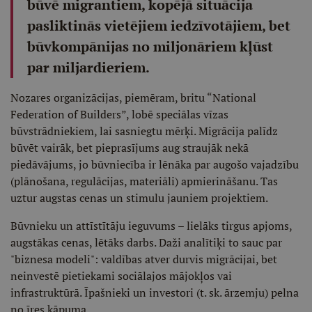
būvē migrantiem, kopējā situācija
pasliktinās vietējiem iedzīvotājiem, bet
būvkompānijas no miljonāriem kļūst
par miljardieriem.
Nozares organizācijas, piemēram, britu “National
Federation of Builders”, lobē speciālas vīzas
būvstrādniekiem, lai sasniegtu mērķi. Migrācija palīdz
būvēt vairāk, bet pieprasījums aug straujāk nekā
piedāvājums, jo būvniecība ir lēnāka par augošo vajadzību
(plānošana, regulācijas, materiāli) apmierināšanu. Tas
uztur augstas cenas un stimulu jauniem projektiem.
Būvnieku un attīstītāju ieguvums – lielāks tirgus apjoms,
augstākas cenas, lētāks darbs. Daži analītiķi to sauc par
"biznesa modeli": valdības atver durvis migrācijai, bet
neinvestē pietiekami sociālajos mājokļos vai
infrastruktūrā. Īpašnieki un investori (t. sk. ārzemju) pelna
no īres kāpuma.