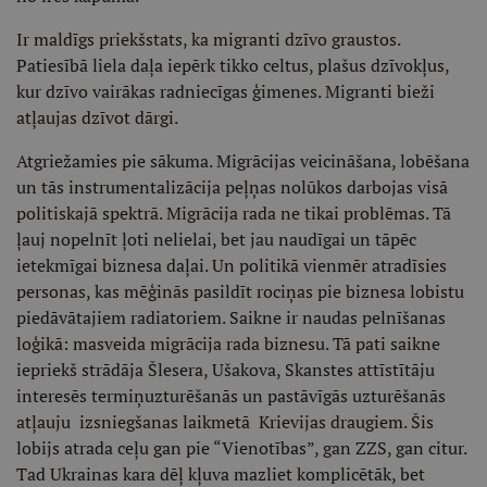
Ir maldīgs priekšstats, ka migranti dzīvo graustos.
Patiesībā liela daļa iepērk tikko celtus, plašus dzīvokļus,
kur dzīvo vairākas radniecīgas ģimenes. Migranti bieži
atļaujas dzīvot dārgi.
Atgriežamies pie sākuma. Migrācijas veicināšana, lobēšana
un tās instrumentalizācija peļņas nolūkos darbojas visā
politiskajā spektrā. Migrācija rada ne tikai problēmas. Tā
ļauj nopelnīt ļoti nelielai, bet jau naudīgai un tāpēc
ietekmīgai biznesa daļai. Un politikā vienmēr atradīsies
personas, kas mēģinās pasildīt rociņas pie biznesa lobistu
piedāvātajiem radiatoriem. Saikne ir naudas pelnīšanas
loģikā: masveida migrācija rada biznesu. Tā pati saikne
iepriekš strādāja Šlesera, Ušakova, Skanstes attīstītāju
interesēs termiņuzturēšanās un pastāvīgās uzturēšanās
atļauju izsniegšanas laikmetā Krievijas draugiem. Šis
lobijs atrada ceļu gan pie “Vienotības”, gan ZZS, gan citur.
Tad Ukrainas kara dēļ kļuva mazliet komplicētāk, bet