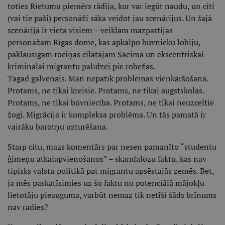
toties Rietumu piemērs rādīja, kur var iegūt naudu, un citi
(vai tie paši) personāži sāka veidot jau scenārijus. Un šajā
scenārijā ir vieta visiem – veiklam mazpartijas
personāžam Rīgas domē, kas apkalpo būvnieku lobiju,
paklausīgam rociņas cilātājam Saeimā un ekscentriskai
kriminālai migrantu palīdzei pie robežas.
Tagad galvenais. Man nepatīk problēmas vienkāršošana.
Protams, ne tikai kreisie. Protams, ne tikai augstskolas.
Protams, ne tikai būvniecība. Protams, ne tikai neuzceltie
žogi. Migrācija ir kompleksa problēma. Un tās pamatā ir
vairāku barotņu uzturēšana.
Starp citu, mazs komentārs par nesen pamanīto “studentu
ģimeņu atkalapvienošanos” – skandalozu faktu, kas nav
tipisks valstu politikā pat migrantu apsēstajās zemēs. Bet,
ja mēs paskatīsimies uz šo faktu no potenciālā mājokļu
lietotāju pieauguma, varbūt nemaz tik netīši šāds brīnums
nav radies?