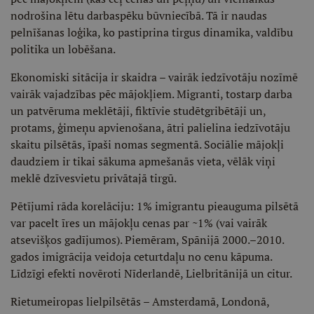
nodrošina lētu darbaspēku būvniecībā. Tā ir naudas
pelnīšanas loģika, ko pastiprina tirgus dinamika, valdību
politika un lobēšana.
Ekonomiski sitācija ir skaidra – vairāk iedzīvotāju nozīmē
vairāk vajadzības pēc mājokļiem. Migranti, tostarp darba
un patvēruma meklētāji, fiktīvie studētgribētāji un,
protams, ģimeņu apvienošana, ātri palielina iedzīvotāju
skaitu pilsētās, īpaši nomas segmentā. Sociālie mājokļi
daudziem ir tikai sākuma apmešanās vieta, vēlāk viņi
meklē dzīvesvietu privātajā tirgū.
Pētījumi rāda korelāciju: 1% imigrantu pieauguma pilsētā
var pacelt īres un mājokļu cenas par ~1% (vai vairāk
atsevišķos gadījumos). Piemēram, Spānijā 2000.–2010.
gados imigrācija veidoja ceturtdaļu no cenu kāpuma.
Līdzīgi efekti novēroti Nīderlandē, Lielbritānijā un citur.
Rietumeiropas lielpilsētās – Amsterdamā, Londonā,