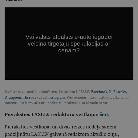
Izvēlies savu soctīklu platformu, lai sekotu LASI.LV:
Facebook
,
X
,
Bluesky
,
Draugiem
,
Threads
vai arī
Instagram
. Pievienojies mūsu lasītāju pulkam, lai
saņemtu īpaši tev atlasītu noderīgu, praktisku un aktuālu saturu.
Pieraksties LASI.LV redaktora vēstkopai
šeit
.
Pieraksties vēstkopai un divas reizes nedēļā saņem
padziļinātu LASI.LV galvenā redaktora aktuālo ziņu,