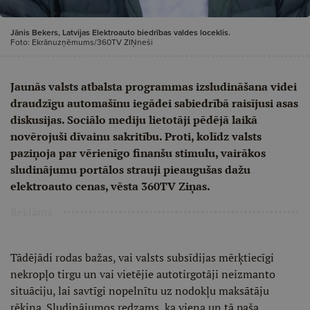
Jānis Bekers, Latvijas Elektroauto biedrības valdes loceklis.
Foto: Ekrānuzņēmums/360TV ZIŅneši
Jaunās valsts atbalsta programmas izsludināšana videi
draudzīgu automašīnu iegādei sabiedrībā raisījusi asas
diskusijas. Sociālo mediju lietotāji pēdējā laikā
novērojuši dīvainu sakritību. Proti, kolīdz valsts
paziņoja par vērienīgo finanšu stimulu, vairākos
sludinājumu portālos strauji pieaugušas dažu
elektroauto cenas, vēsta 360TV Ziņas.
Reklāma
Tādējādi rodas bažas, vai valsts subsīdijas mērķtiecīgi
nekropļo tirgu un vai vietējie autotirgotāji neizmanto
situāciju, lai savtīgi nopelnītu uz nodokļu maksātāju
rēķina. Sludinājumos redzams, ka viena un tā paša