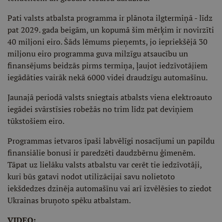
Pati valsts atbalsta programma ir plānota ilgtermiņā - līdz
pat 2029. gada beigām, un kopumā šim mērķim ir novirzīti
40 miljoni eiro. Šāds lēmums pieņemts, jo iepriekšējā 30
miljonu eiro programma guva milzīgu atsaucību un
finansējums beidzās pirms termiņa, ļaujot iedzīvotājiem
iegādāties vairāk nekā 6000 videi draudzīgu automašīnu.
Jaunajā periodā valsts sniegtais atbalsts viena elektroauto
iegādei svārstīsies robežās no trim līdz pat deviņiem
tūkstošiem eiro.
Programmas ietvaros īpaši labvēlīgi nosacījumi un papildu
finansiālie bonusi ir paredzēti daudzbērnu ģimenēm.
Tāpat uz lielāku valsts atbalstu var cerēt tie iedzīvotāji,
kuri būs gatavi nodot utilizācijai savu nolietoto
iekšdedzes dzinēja automašīnu vai arī izvēlēsies to ziedot
Ukrainas bruņoto spēku atbalstam.
VIDEO: