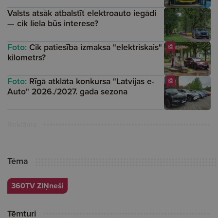
Valsts atsāk atbalstīt elektroauto iegādi
— cik liela būs interese?
Foto:
Cik patiesībā izmaksā "elektriskais"
kilometrs?
Foto:
Rīgā atklāta konkursa "Latvijas e-
Auto" 2026./2027. gada sezona
Reklāma
Tēma
360TV ZIŅneši
Tēmturi