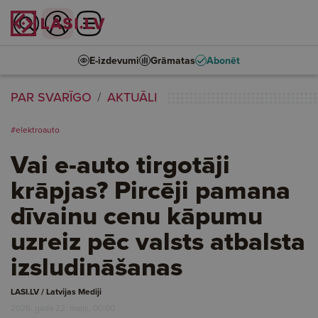
E-izdevumi
Grāmatas
Abonēt
PAR SVARĪGO
AKTUĀLI
#elektroauto
Vai e-auto tirgotāji
krāpjas? Pircēji pamana
dīvainu cenu kāpumu
uzreiz pēc valsts atbalsta
izsludināšanas
LASI.LV / Latvijas Mediji
2026. gada 22. maijs, 00:00