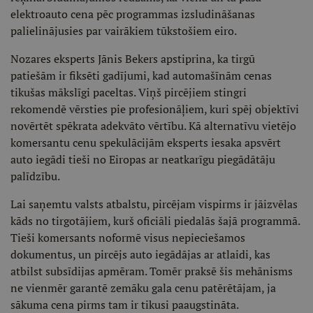
elektroauto cena pēc programmas izsludināšanas
palielinājusies par vairākiem tūkstošiem eiro.
Nozares eksperts Jānis Bekers apstiprina, ka tirgū
patiešām ir fiksēti gadījumi, kad automašīnām cenas
tikušas mākslīgi paceltas. Viņš pircējiem stingri
rekomendē vērsties pie profesionāļiem, kuri spēj objektīvi
novērtēt spēkrata adekvāto vērtību. Kā alternatīvu vietējo
komersantu cenu spekulācijām eksperts iesaka apsvērt
auto iegādi tieši no Eiropas ar neatkarīgu piegādātāju
palīdzību.
Lai saņemtu valsts atbalstu, pircējam vispirms ir jāizvēlas
kāds no tirgotājiem, kurš oficiāli piedalās šajā programmā.
Tieši komersants noformē visus nepieciešamos
dokumentus, un pircējs auto iegādājas ar atlaidi, kas
atbilst subsīdijas apmēram. Tomēr praksē šis mehānisms
ne vienmēr garantē zemāku gala cenu patērētājam, ja
sākuma cena pirms tam ir tikusi paaugstināta.