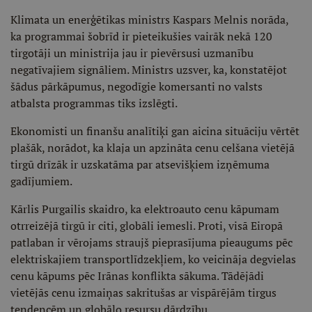
Klimata un enerģētikas ministrs Kaspars Melnis norāda,
ka programmai šobrīd ir pieteikušies vairāk nekā 120
tirgotāji un ministrija jau ir pievērsusi uzmanību
negatīvajiem signāliem. Ministrs uzsver, ka, konstatējot
šādus pārkāpumus, negodīgie komersanti no valsts
atbalsta programmas tiks izslēgti.
Ekonomisti un finanšu analītiķi gan aicina situāciju vērtēt
plašāk, norādot, ka klaja un apzināta cenu celšana vietējā
tirgū drīzāk ir uzskatāma par atsevišķiem izņēmuma
gadījumiem.
Kārlis Purgailis skaidro, ka elektroauto cenu kāpumam
otrreizējā tirgū ir citi, globāli iemesli. Proti, visā Eiropā
patlaban ir vērojams straujš pieprasījuma pieaugums pēc
elektriskajiem transportlīdzekļiem, ko veicināja degvielas
cenu kāpums pēc Irānas konflikta sākuma. Tādējādi
vietējās cenu izmaiņas sakritušas ar vispārējām tirgus
tendencēm un globālo resursu dārdzību.