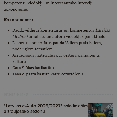
kompetentu viedokļu un interesantāko interviju
apkopojumu.
Ko tu saņemsi:
Daudzveidīgus komentārus un kompetentus
Latvijas
Mediju
žurnālistu un autoru viedokļus par aktuālo
Ekspertu komentārus par dažādiem praktiskiem,
noderīgiem tematiem
Aizraujošus materiālus par vēsturi, psiholoģiju,
kultūru
Gata Šļūkas karikatūru
Tavā e-pasta kastītē katru ceturtdienu
Ieteiktie raksti
"Latvijas e-Auto 2026/2027" sola līdz šim
aizraujošāko sezonu