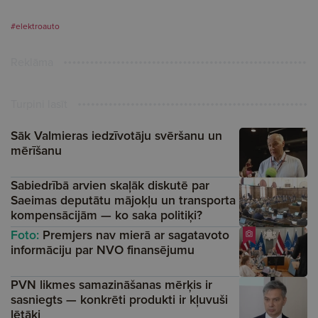
#elektroauto
Reklāma
Turpini lasīt
Sāk Valmieras iedzīvotāju svēršanu un
mērīšanu
Sabiedrībā arvien skaļāk diskutē par
Saeimas deputātu mājokļu un transporta
kompensācijām — ko saka politiķi?
Foto:
Premjers nav mierā ar sagatavoto
informāciju par NVO finansējumu
PVN likmes samazināšanas mērķis ir
sasniegts — konkrēti produkti ir kļuvuši
lētāki