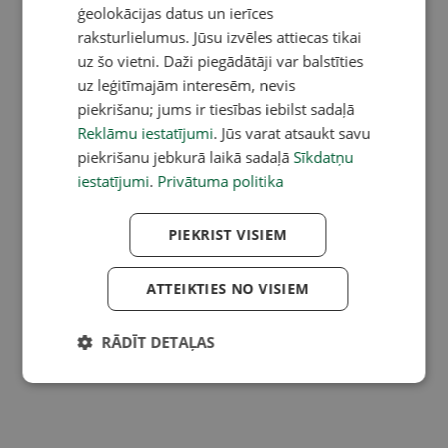
ģeolokācijas datus un ierīces
raksturlielumus. Jūsu izvēles attiecas tikai
uz šo vietni. Daži piegādātāji var balstīties
uz leģitīmajām interesēm, nevis
piekrišanu; jums ir tiesības iebilst sadaļā
Reklāmu iestatījumi
. Jūs varat atsaukt savu
piekrišanu jebkurā laikā sadaļā
Sīkdatņu
iestatījumi
.
Privātuma politika
PIEKRIST VISIEM
ATTEIKTIES NO VISIEM
RĀDĪT DETAĻAS