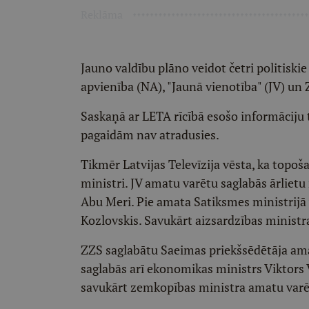
Reklāma
Jauno valdību plāno veidot četri politiskie
apvienība (NA), "Jaunā vienotība" (JV) un
Saskaņā ar LETA rīcībā esošo informāciju t
pagaidām nav atradusies.
Tikmēr Latvijas Televīzija vēsta, ka topoša
ministri. JV amatu varētu saglabās ārliet
Abu Meri. Pie amata Satiksmes ministrijā v
Kozlovskis. Savukārt aizsardzības ministr
ZZS saglabātu Saeimas priekšsēdētāja ama
saglabās arī ekonomikas ministrs Viktors V
savukārt zemkopības ministra amatu varēt