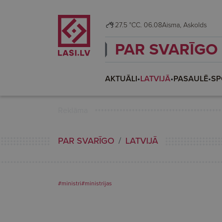
27.5 °C
C. 06.08
Aisma, Askolds
PAR SVARĪGO
AKTUĀLI
•
LATVIJĀ
•
PASAULĒ
•
SP
Reklāma
PAR SVARĪGO
LATVIJĀ
#ministri
#ministrijas