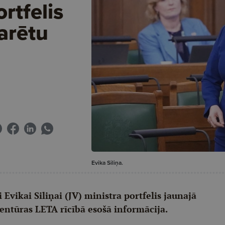
ortfelis
arētu
Evika Siliņa.
Evikai Siliņai (JV) ministra portfelis jaunajā
aģentūras LETA rīcībā esošā informācija.