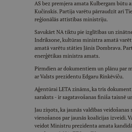
AS bez premjera amata Kulbergam būtu ar
Kučinskis. Partija varētu pārraudzīt arī Ti
reģionālās attīstības ministriju.
Savukārt NA tiktu pie izglītības un zinātn
Indriksone, kultūras ministra amatā varētu
amatā varētu stāties Jānis Dombrava. Part
enerģētikas ministra amats.
Pirmdien ar dokumentiem un plānu par min
ar Valsts prezidentu Edgaru Rinkēviču.
Aģentūrai LETA zināms, ka trīs dokumenti
saraksts - ir sagatavošanas finiša taisnē 
Jau ziņots, ka jaunās valdības veidošanas
vienošanos par jaunās koalīcijas izveidi. 
veidot Ministru prezidenta amata kandidā