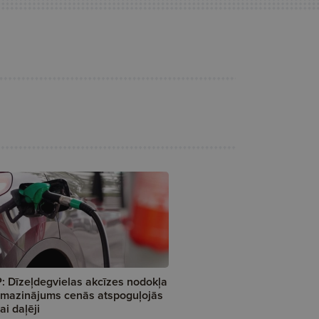
: Dīzeļdegvielas akcīzes nodokļa
mazinājums cenās atspoguļojās
kai daļēji