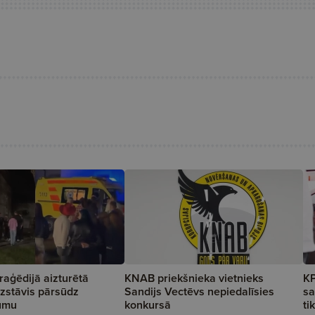
raģēdijā aizturētā
KNAB priekšnieka vietnieks
KP
izstāvis pārsūdz
Sandijs Vectēvs nepiedalīsies
sa
jumu
konkursā
ti