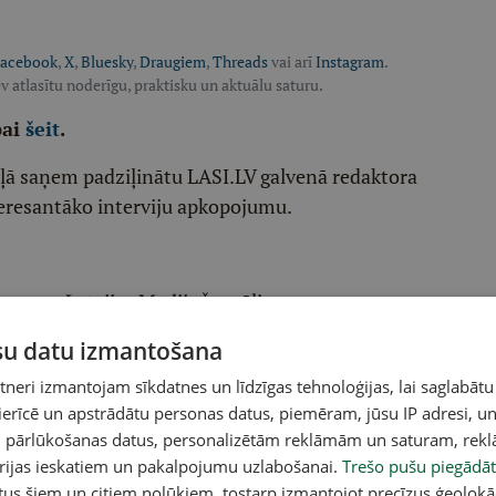
acebook
,
X
,
Bluesky
,
Draugiem
,
Threads
vai arī
Instagram
.
v atlasītu noderīgu, praktisku un aktuālu saturu.
pai
šeit
.
ēļā saņem padziļinātu LASI.LV galvenā redaktora
eresantāko interviju apkopojumu.
etentus
Latvijas Mediju
žurnālistu un autoru
ūsu datu izmantošana
raktiskiem, noderīgiem tematiem
eri izmantojam sīkdatnes un līdzīgas tehnoloģijas, lai saglabātu
iholoģiju, kultūru
 ierīcē un apstrādātu personas datus, piemēram, jūsu IP adresi, un
un pārlūkošanas datus, personalizētām reklāmām un saturam, rek
u
orijas ieskatiem un pakalpojumu uzlabošanai.
Trešo pušu piegādāt
tus šiem un citiem nolūkiem, tostarp izmantojot precīzus ģeolokā