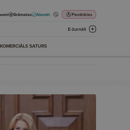
evumi
Grāmatas
Abonēt
Pieslēdzies
E-žurnāli
KOMERCIĀLS SATURS