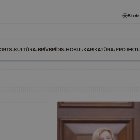
E-izd
ORTS
•
KULTŪRA
•
BRĪVBRĪDIS
•
HOBIJI
•
KARIKATŪRA
•
PROJEKTI
•