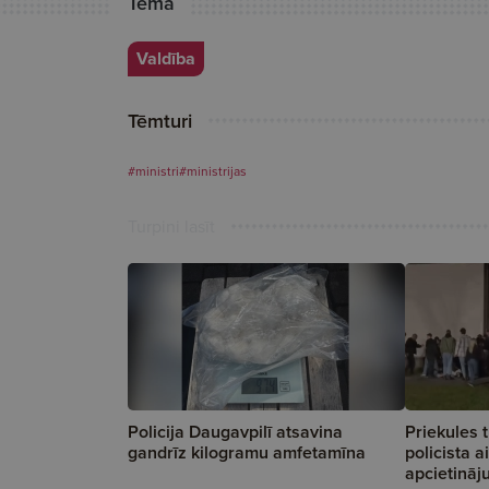
Tēma
Valdība
Tēmturi
#ministri
#ministrijas
Turpini lasīt
Policija Daugavpilī atsavina
Priekules t
gandrīz kilogramu amfetamīna
policista a
apcietinā