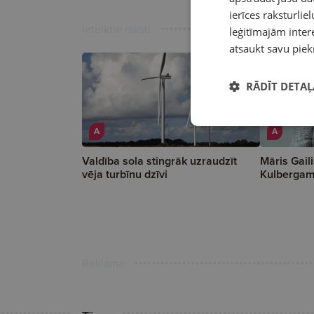
ierīces raksturliel
Ieteiktie raksti
leģitīmajām intere
atsaukt savu piek
RĀDĪT DETAĻ
A
A
Valdība sola stingrāk uzraudzīt
Māris Gaili
vēja turbīnu dzīvi
Kulbergam
Reklāma