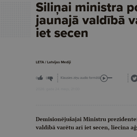
Siliņai ministra p
jaunajā valdībā v
iet secen
LETA / Latvijas Mediji
Klausies ziņu audio formātā
0
0
2026. gada 24. maijs, 21:00
Demisionējušajai Ministru prezidentei 
valdībā varētu arī iet secen, liecina 