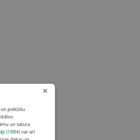
×
 un piekļūtu
ikālos
lāmu un satura
āji (1884)
var arī
cijas datus un