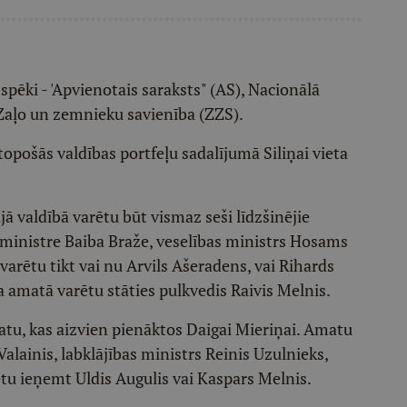
 spēki - 'Apvienotais saraksts" (AS), Nacionālā
 Zaļo un zemnieku savienība (ZZS).
opošās valdības portfeļu sadalījumā Siliņai vieta
jā valdībā varētu būt vismaz seši līdzšinējie
u ministre Baiba Braže, veselības ministrs Hosams
arētu tikt vai nu Arvils Ašeradens, vai Rihards
a amatā varētu stāties pulkvedis Raivis Melnis.
tu, kas aizvien pienāktos Daigai Mieriņai. Amatu
alainis, labklājības ministrs Reinis Uzulnieks,
u ieņemt Uldis Augulis vai Kaspars Melnis.