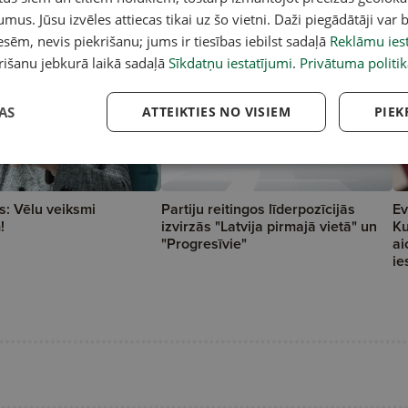
umus. Jūsu izvēles attiecas tikai uz šo vietni. Daži piegādātāji var b
sēm, nevis piekrišanu; jums ir tiesības iebilst sadaļā
Reklāmu iest
rišanu jebkurā laikā sadaļā
Sīkdatņu iestatījumi
.
Privātuma politik
AS
ATTEIKTIES NO VISIEM
PIEK
s: Vēlu veiksmi
Partiju reitingos līderpozīcijās
Ev
!
izvirzās "Latvija pirmajā vietā" un
Ku
"Progresīvie"
ai
ie