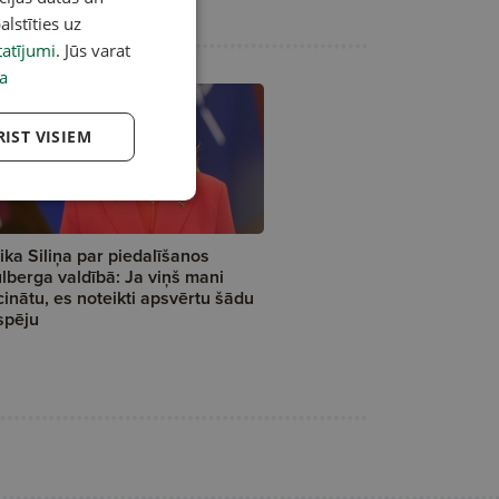
alstīties uz
atījumi
. Jūs varat
a
RIST VISIEM
ika Siliņa par piedalīšanos
lberga valdībā: Ja viņš mani
cinātu, es noteikti apsvērtu šādu
spēju