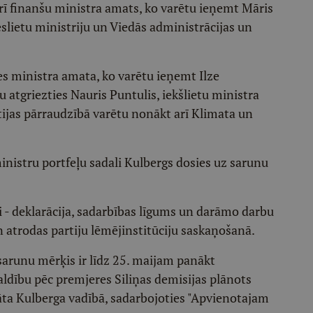
ī finanšu ministra amats, ko varētu ieņemt Māris
eslietu ministriju un Viedās administrācijas un
es ministra amata, ko varētu ieņemt Ilze
 atgriezties Nauris Puntulis, iekšlietu ministra
ijas pārraudzībā varētu nonākt arī Klimata un
istru portfeļu sadali Kulbergs dosies uz sarunu
 - deklarācija, sadarbības līgums un darāmo darbu
un atrodas partiju lēmējinstitūciju saskaņošanā.
 sarunu mērķis ir līdz 25. maijam panākt
Valdību pēc premjeres Siliņas demisijas plānots
ta Kulberga vadībā, sadarbojoties "Apvienotajam